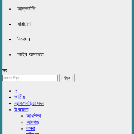
আন্তর্জাতি
সারাদেশ
বিনোদন
আইন-আদালতে
সব
::
জাতীয়
ব্রাহ্মণবাড়িয়া সদর
উপজেলা
আখাউড়া
আশুগঞ্জ
কসবা