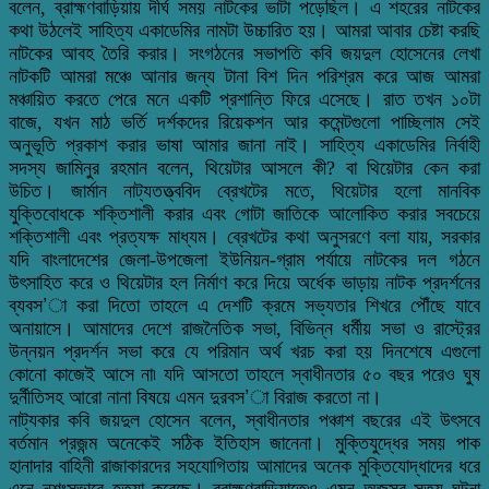
বলেন, ব্রাহ্মণবাড়িয়ায় দীর্ঘ সময় নাটকের ভাটা পড়েছিল। এ শহরের নাটকের
কথা উঠলেই সাহিত্য একাডেমির নামটা উচ্চারিত হয়। আমরা আবার চেষ্টা করছি
নাটকের আবহ তৈরি করার। সংগঠনের সভাপতি কবি জয়দুল হোসেনের লেখা
নাটকটি আমরা মঞ্চে আনার জন্য টানা বিশ দিন পরিশ্রম করে আজ আমরা
মঞ্চায়িত করতে পেরে মনে একটি প্রশান্তি ফিরে এসেছে। রাত তখন ১০টা
বাজে, যখন মাঠ ভর্তি দর্শকদের রিয়েকশন আর কমেন্টগুলো পাচ্ছিলাম সেই
অনুভূতি প্রকাশ করার ভাষা আমার জানা নাই। সাহিত্য একাডেমির নির্বাহী
সদস্য জামিনুর রহমান বলেন, থিয়েটার আসলে কী? বা থিয়েটার কেন করা
উচিত। জার্মান নাট্যতত্ত্ববিদ ব্রেখটের মতে, থিয়েটার হলো মানবিক
যুক্তিবোধকে শক্তিশালী করার এবং গোটা জাতিকে আলোকিত করার সবচেয়ে
শক্তিশালী এবং প্রত্যক্ষ মাধ্যম। ব্রেখটের কথা অনুসরণে বলা যায়, সরকার
যদি বাংলাদেশের জেলা-উপজেলা ইউনিয়ন-গ্রাম পর্যায়ে নাটকের দল গঠনে
উৎসাহিত করে ও থিয়েটার হল নির্মাণ করে দিয়ে অর্ধেক ভাড়ায় নাটক প্রদর্শনের
ব্যবস’া করা দিতো তাহলে এ দেশটি ক্রমে সভ্যতার শিখরে পৌঁছে যাবে
অনায়াসে। আমাদের দেশে রাজনৈতিক সভা, বিভিন্ন ধর্মীয় সভা ও রাস্ট্রের
উন্নয়ন প্রদর্শন সভা করে যে পরিমান অর্থ খরচ করা হয় দিনশেষে এগুলো
কোনো কাজেই আসে না৷ যদি আসতো তাহলে স্বাধীনতার ৫০ বছর পরেও ঘুষ
দুর্নীতিসহ আরো নানা বিষয়ে এমন দুরবস’া বিরাজ করতো না।
নাট্যকার কবি জয়দুল হোসেন বলেন, স্বাধীনতার পঞ্চাশ বছরের এই উৎসবে
বর্তমান প্রজন্ম অনেকেই সঠিক ইতিহাস জানেনা। মুক্তিযুদ্ধের সময় পাক
হানাদার বাহিনী রাজাকারদের সহযোগিতায় আমাদের অনেক মুক্তিযোদ্ধাদের ধরে
এনে নৃশংসভাবে হত্যা করেছে। ব্রাহ্মণবাড়িয়াতেও এমন অজস্র সত্য ঘটনা