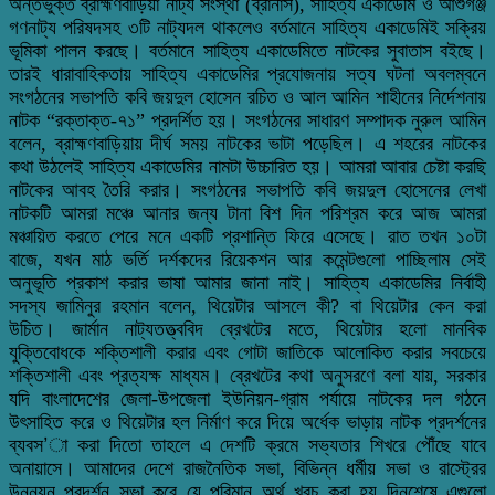
অন্তর্ভুক্ত ব্রাহ্মণবাড়িয়া নাট্য সংস্থা (ব্রানাস), সাহিত্য একাডেমি ও আশুগঞ্জ
গণনাট্য পরিষদসহ ৩টি নাট্যদল থাকলেও বর্তমানে সাহিত্য একাডেমিই সক্রিয়
ভূমিকা পালন করছে। বর্তমানে সাহিত্য একাডেমিতে নাটকের সুবাতাস বইছে।
তারই ধারাবাহিকতায় সাহিত্য একাডেমির প্রযোজনায় সত্য ঘটনা অবলম্বনে
সংগঠনের সভাপতি কবি জয়দুল হোসেন রচিত ও আল আমিন শাহীনের নির্দেশনায়
নাটক “রক্তাক্ত-৭১” প্রদর্শিত হয়। সংগঠনের সাধারণ সম্পাদক নুরুল আমিন
বলেন, ব্রাহ্মণবাড়িয়ায় দীর্ঘ সময় নাটকের ভাটা পড়েছিল। এ শহরের নাটকের
কথা উঠলেই সাহিত্য একাডেমির নামটা উচ্চারিত হয়। আমরা আবার চেষ্টা করছি
নাটকের আবহ তৈরি করার। সংগঠনের সভাপতি কবি জয়দুল হোসেনের লেখা
নাটকটি আমরা মঞ্চে আনার জন্য টানা বিশ দিন পরিশ্রম করে আজ আমরা
মঞ্চায়িত করতে পেরে মনে একটি প্রশান্তি ফিরে এসেছে। রাত তখন ১০টা
বাজে, যখন মাঠ ভর্তি দর্শকদের রিয়েকশন আর কমেন্টগুলো পাচ্ছিলাম সেই
অনুভূতি প্রকাশ করার ভাষা আমার জানা নাই। সাহিত্য একাডেমির নির্বাহী
সদস্য জামিনুর রহমান বলেন, থিয়েটার আসলে কী? বা থিয়েটার কেন করা
উচিত। জার্মান নাট্যতত্ত্ববিদ ব্রেখটের মতে, থিয়েটার হলো মানবিক
যুক্তিবোধকে শক্তিশালী করার এবং গোটা জাতিকে আলোকিত করার সবচেয়ে
শক্তিশালী এবং প্রত্যক্ষ মাধ্যম। ব্রেখটের কথা অনুসরণে বলা যায়, সরকার
যদি বাংলাদেশের জেলা-উপজেলা ইউনিয়ন-গ্রাম পর্যায়ে নাটকের দল গঠনে
উৎসাহিত করে ও থিয়েটার হল নির্মাণ করে দিয়ে অর্ধেক ভাড়ায় নাটক প্রদর্শনের
ব্যবস’া করা দিতো তাহলে এ দেশটি ক্রমে সভ্যতার শিখরে পৌঁছে যাবে
অনায়াসে। আমাদের দেশে রাজনৈতিক সভা, বিভিন্ন ধর্মীয় সভা ও রাস্ট্রের
উন্নয়ন প্রদর্শন সভা করে যে পরিমান অর্থ খরচ করা হয় দিনশেষে এগুলো