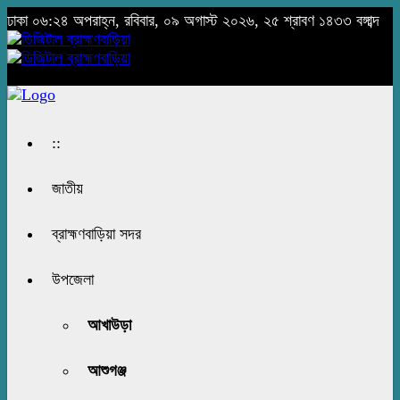
ঢাকা
০৬:২৪ অপরাহ্ন, রবিবার, ০৯ অগাস্ট ২০২৬, ২৫ শ্রাবণ ১৪৩৩ বঙ্গাব্দ
::
জাতীয়
ব্রাহ্মণবাড়িয়া সদর
উপজেলা
আখাউড়া
আশুগঞ্জ