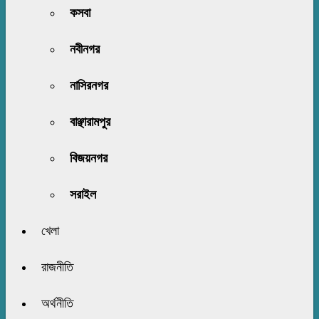
কসবা
নবীনগর
নাসিরনগর
বাঞ্ছারামপুর
বিজয়নগর
সরাইল
খেলা
রাজনীতি
অর্থনীতি