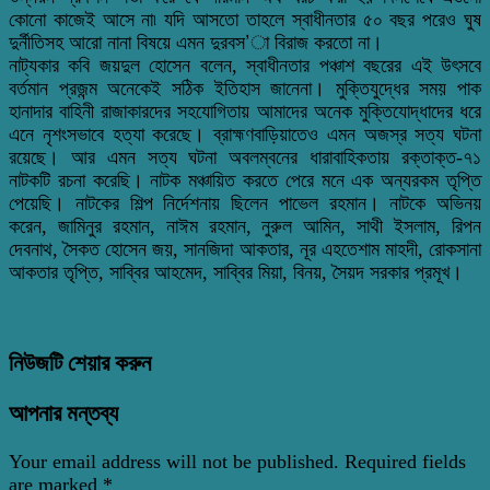
কোনো কাজেই আসে না৷ যদি আসতো তাহলে স্বাধীনতার ৫০ বছর পরেও ঘুষ
দুর্নীতিসহ আরো নানা বিষয়ে এমন দুরবস’া বিরাজ করতো না।
নাট্যকার কবি জয়দুল হোসেন বলেন, স্বাধীনতার পঞ্চাশ বছরের এই উৎসবে
বর্তমান প্রজন্ম অনেকেই সঠিক ইতিহাস জানেনা। মুক্তিযুদ্ধের সময় পাক
হানাদার বাহিনী রাজাকারদের সহযোগিতায় আমাদের অনেক মুক্তিযোদ্ধাদের ধরে
এনে নৃশংসভাবে হত্যা করেছে। ব্রাহ্মণবাড়িয়াতেও এমন অজস্র সত্য ঘটনা
রয়েছে। আর এমন সত্য ঘটনা অবলম্বনের ধারাবাহিকতায় রক্তাক্ত-৭১
নাটকটি রচনা করেছি। নাটক মঞ্চায়িত করতে পেরে মনে এক অন্যরকম তৃপ্তি
পেয়েছি। নাটকের শিল্প নির্দেশনায় ছিলেন পাভেল রহমান। নাটকে অভিনয়
করেন, জামিনুর রহমান, নাঈম রহমান, নুরুল আমিন, সাথী ইসলাম, রিপন
দেবনাথ, সৈকত হোসেন জয়, সানজিদা আকতার, নূর এহতেশাম মাহদী, রোকসানা
আকতার তৃপ্তি, সাব্বির আহমেদ, সাব্বির মিয়া, বিনয়, সৈয়দ সরকার প্রমূখ।
নিউজটি শেয়ার করুন
আপনার মন্তব্য
Your email address will not be published.
Required fields
are marked
*