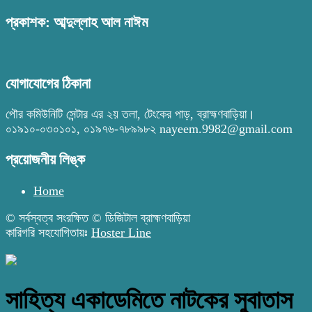
প্রকাশক: আব্দুল্লাহ আল নাঈম
যোগাযোগের ঠিকানা
পৌর কমিউনিটি সেন্টার এর ২য় তলা, টেংকের পাড়, ব্রাহ্মণবাড়িয়া।
০১৯১০-০৩০১০১, ০১৯৭৬-৭৮৯৯৮২ nayeem.9982@gmail.com
প্রয়োজনীয় লিঙ্ক
Home
© সর্বস্বত্ব সংরক্ষিত © ডিজিটাল ব্রাহ্মণবাড়িয়া
কারিগরি সহযোগিতায়ঃ
Hoster Line
সাহিত্য একাডেমিতে নাটকের সুবাতাস