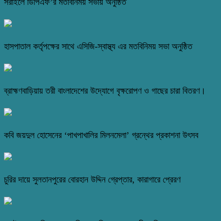
সরাইলে ডিপিএফ’র মতবিনিময় সভায় অনুষ্ঠিত
হাসপাতাল কর্তৃপক্ষের সাথে এসিজি-স্বাস্থ্য এর মতবিনিময় সভা অনুষ্ঠিত
ব্রাহ্মণবাড়িয়ায় তরী বাংলাদেশের উদ্যোগে বৃক্ষরোপণ ও গাছের চারা বিতরণ।
কবি জয়দুল হোসেনের ‘পাখপাখালির মিলনমেলা’ গ্রন্থের প্রকাশনা উৎসব
চুরির দায়ে সুলতানপুরের বোরহান উদ্দিন গ্রেপ্তার, কারাগারে প্রেরণ