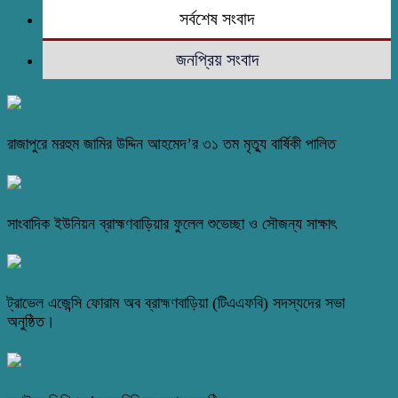
সর্বশেষ সংবাদ
জনপ্রিয় সংবাদ
রাজাপুরে মরহুম জামির উদ্দিন আহমেদ’র ৩১ তম মৃত্যু বার্ষিকী পালিত
সাংবাদিক ইউনিয়ন ব্রাহ্মণবাড়িয়ার ফুলেল শুভেচ্ছা ও সৌজন্য সাক্ষাৎ
ট্রাভেল এজেন্সি ফোরাম অব ব্রাহ্মণবাড়িয়া (টিএএফবি) সদস্যদের সভা
অনুষ্ঠিত।