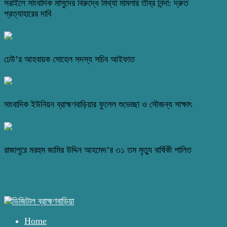
সরাইলে সাংবাদিক মাসুদের বিরুদ্ধে মিথ্যা মামলার তীব্র নিন্দা: দ্রুত
প্রত্যাহারের দাবি
ঢেউ’র আহবায়ক সোহেল সদস্য সচিব আইফাত
সাংবাদিক ইউনিয়ন ব্রাহ্মণবাড়িয়ার ফুলেল শুভেচ্ছা ও সৌজন্য সাক্ষাৎ
রাজাপুরে মরহুম জামির উদ্দিন আহমেদ’র ৩১ তম মৃত্যু বার্ষিকী পালিত
Home