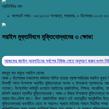
প্রতিনিধির নাম
আপডেট সময় : ০৬:১৯:১৩ অপরাহ্ন, শুক্রবার, ৮ ডিসেম্বর ২০২৩
৩০১
সরাইল মুক্তদিবসে মুক্তিযোদ্ধাদের ৩ ক্ষোভ!
আজকের জার্নাল অনলাইনের সর্বশেষ নিউজ পেতে অনুসরণ করুন
গুগল ন
মাহবুব খান বাবুলঃ সরাইল থেকেঃ
আজ ৮ ডিসেম্বর যথাযোগ্য মর্যাদায় পালিত হয়েছে ব্রাহ্মণবাড়িয়ার সরাইল মু
দিবসটি পালন উপলক্ষে স্থানীয় মুক্তিযোদ্ধা সংসদ ও উপজেলা প্রশাসনের আ
পতাকা। উল্লেখিত কর্মসূচি গুলোতে সরাইলের রাজনৈতিক, শিক্ষক, সাংবাদিক, সা
ছটফট করছেন স্থানীয় মুক্তিযোদ্ধারা। আজ এ বিষয়ে উপজেলা মুক্তিযোদ্ধা সংসদ
হায়াত-উদ-দৌলা খান। কিন’ রাজনৈতিক কারণে ওই বধ্যভূটির আনুষ্ঠানিক উদ
মুক্তিযোদ্ধারা ভবনটিতে যেতে না পারলেও প্রধান ফটকের সামনে নিয়মিত পসর
কম্পিউটারসহ মূল্য সকল ফার্ণিশার্স বিকল হয়ে যাচ্ছে। যে কয়জন মুক্ত