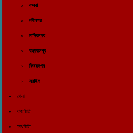
কসবা
নবীনগর
নাসিরনগর
বাঞ্ছারামপুর
বিজয়নগর
সরাইল
খেলা
রাজনীতি
অর্থনীতি