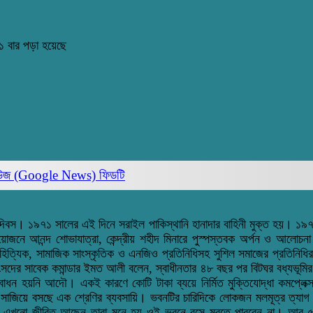
 বার পড়া হয়েছে
িউজ (Google News)
ফিডটি
ক্ত দিবস। ১৯৭১ সালের এই দিনে সরাইল পাকিস্থানি হানাদার বাহিনী মুক্ত হয়। 
য়োজনে আনন্দ শোভাযাত্রা, কেন্দ্রীয় শহীদ মিনারে পুস্পস্তবক অর্পন ও আলোচ
হিত্যিক, সামাজিক সাংস্কৃতিক ও এনজিও প্রতিনিধিসহ সুশিল সমাজের প্রতিনিধিরা
ের সাবেক কমান্ডার ইমত আলী বলেন, স্বাধীনতার ৪৮ বছর পর বিটঘর বধ্যভূমির সৌন
্বোধন হয়নি আদৌ। একই কারণে কোটি টাকা ব্যয়ে নির্মিত মুক্তিযোদ্ধা কমপ
া সাজিয়ে বসছে এক শ্রেণির ব্যবসায়ি। ভবনটির চারিদিকে লোকজন মলমূত্র ত্যা
িযোদ্ধা এখনো জীবিত আছেন তারা মনে হয় ওই ভবনে বসে মরতে পারবেন না। আর 