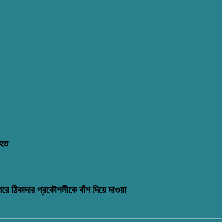
িহত
গরে ঠিকাদার প্রকৌশলীকে বাঁশ দিয়ে দাওয়া