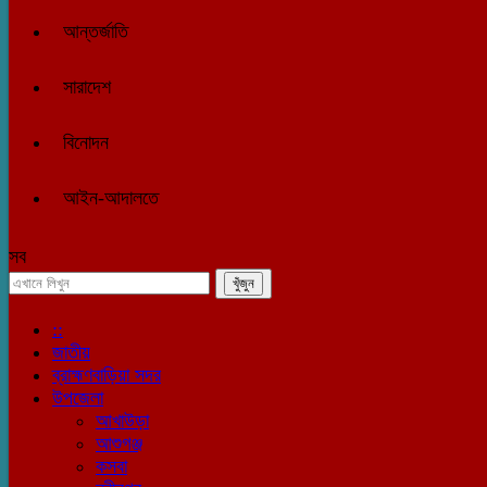
আন্তর্জাতি
সারাদেশ
বিনোদন
আইন-আদালতে
সব
::
জাতীয়
ব্রাহ্মণবাড়িয়া সদর
উপজেলা
আখাউড়া
আশুগঞ্জ
কসবা