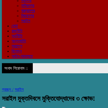
নবীনগর
নাসিরনগর
বাঞ্ছারামপুর
বিজয়নগর
সরাইল
খেলা
রাজনীতি
অর্থনীতি
আন্তর্জাতি
সারাদেশ
বিনোদন
আইন-আদালতে
সংবাদ শিরোনাম ::
প্রচ্ছদ /
সরাইল
সরাইল মুক্তদিবসে মুক্তিযোদ্ধাদের ৩ ক্ষোভ!