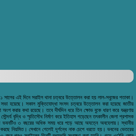
১৯৭১ সালের এই দিনে সরাইল থানা চত্বরে উত্তোলন করা হয় লাল-সবুজের পতাকা।
না সভা হয়েছে। সকাল মুক্তিযোদ্ধা সংসদ চত্বরে উত্তোলন করা হয়েছে জাতীয়
 অংশ করার কথা রয়েছে। তবে দীর্ঘদিন ধরে তিন ক্ষোভ বুকে ধারণ করে যন্ত্রণায়
্দর্য বৃদ্ধি ও স্মৃতিসৌধ নির্মাণ করে ইতিহাস গড়েছেন তৎকালীন জেলা প্রশাসক
্লেক্স ভবনটিও ৩ বছরের অধিক সময় ধরে পড়ে আছে অযত্নে অবহেলায়। স্থানীয়
গ করছে নিয়মিত। সেখানে গেলেই দূর্গন্ধে নাক চেপে ধরতে হয়। ভবনের ভেতরের
৫৩ বছর পরও সরাইলের তিনটি বধ্যভূমি সংরক্ষণ করা হয়নি। গড়ে ওঠেনি কোন