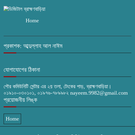
ব্রাহ্মণবাড়িয়ায় তরী বাংলাদেশের উদ্যোগে
বৃক্ষরোপণ ও গাছের চারা বিতরণ।
Home
কবি জয়দুল হোসেনের ‘পাখপাখালির
মিলনমেলা’ গ্রন্থের প্রকাশনা উৎসব
প্রকাশক: আব্দুল্লাহ আল নাঈম
চুরির দায়ে সুলতানপুরের বোরহান উদ্দিন
গ্রেপ্তার, কারাগারে প্রেরণ
যোগাযোগের ঠিকানা
সরাইলে সাংবাদিক মাসুদের বিরুদ্ধে মিথ্যা
পৌর কমিউনিটি সেন্টার এর ২য় তলা, টেংকের পাড়, ব্রাহ্মণবাড়িয়া।
মামলার তীব্র নিন্দা: দ্রুত প্রত্যাহারের দাবি
০১৯১০-০৩০১০১, ০১৯৭৬-৭৮৯৯৮২ nayeem.9982@gmail.com
প্রয়োজনীয় লিঙ্ক
ঢেউ’র আহবায়ক সোহেল সদস্য সচিব
আইফাত
Home