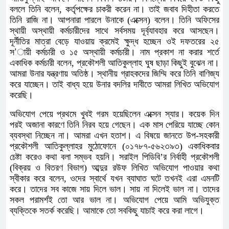
বললে তিনি বলেন, কর্তৃপক্ষের চাকরী করেন না। তাই জবাব দিহীতা করতে
তিনি রাজি না। আপনারা পারলে উনাকে (এক্সেন) বলেন। তিনি অফিসের
স্থায়ী অস্থায়ী কর্মচারীদের সাথে সর্বসময় দূর্ব্যাবহার করে আসছেন।
দূর্নীতির মাত্রা বেড়ে যাওয়ায় ক্রমেই ক্ষুদ্ধ হচ্ছেন ওই দফতরের ২৫
স’ায়ী কর্মচারী ও ১৫ অস্থায়ী কর্মচারী। নাম প্রকাশ না করার শর্তে
একাধিক কর্মচারী বলেন, প্রকৌশলী আতিকুল্লাহ ঘুষ ছাড়া কিছুই বুঝেন না।
আমরা উনার যন্ত্রণায় অতিষ্ঠ। স্থানীয় গ্রাহকদের জিম্মি করে তিনি বাণিজ্য
করে যাচ্ছেন। তাই বাধ্য হয়ে উনার বদলির দাবীতে আমরা লিখিত অভিযোগ
করেছি।
অভিযোগ পেয়ে প্রথমে খুবই গরম হয়েছিলেন এক্সেন স্যার। কয়েক দিন
পরই অজানা কারণে তিনি নিরব হয়ে গেছেন। এক মাস পেরিয়ে যাচ্ছে কোন
ব্যবস্থা নিচ্ছেন না। আমরা এখন হতাশ। এ বিষয়ে জানতে উপ-সহকারী
প্রকৌশলী আতিকুল্লাহর মুঠোফোনে (০১৭৮৭-৫৬২৩৯৩) একাধিকবার
চেষ্টা করেও কথা বলা সম্ভব হয়নি। সরাইল পিডিবি’র নির্বাহী প্রকৌশলী
(বিক্রয় ও বিতরণ বিভাগ) আব্দুর রউফ লিখিত অভিযোগ পাওয়ার কথা
স্বীকার করে বলেন, ওদের স্বার্থে যখন ব্যাঘাত ঘটে তখনই এরা এমনটি
করে। তাদের সব কাজে সায় দিলে ভাল। সায় না দিলেই ভাল না। তাদের
সকল পরামর্শই তো আর ভাল না। অভিযোগ পেয়ে আমি অভিযুক্ত
ব্যক্তিকে সতর্ক করেছি। আমাকে তো সবকিছু যাচাই করে করা লাগে।