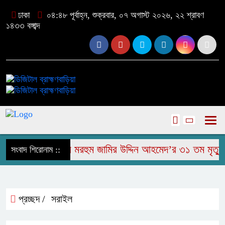
ঢাকা
০৪:৪৮ পূর্বাহ্ন, শুক্রবার, ০৭ অগাস্ট ২০২৬, ২২ শ্রাবণ
১৪৩৩ বঙ্গাব্দ
রাজাপুরে মরহুম জামির উদ্দিন আহমেদ’র ৩১ তম মৃত্যু বার
সংবাদ শিরোনাম ::
প্রচ্ছদ /
সরাইল