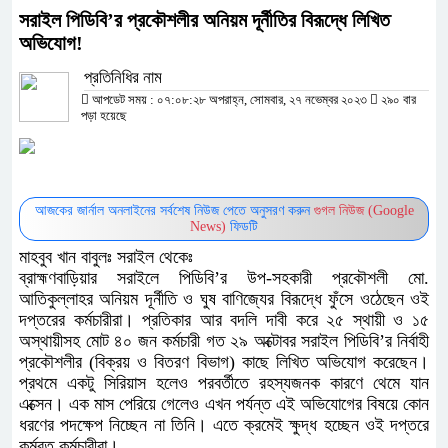
সরাইল পিডিবি’র প্রকৌশলীর অনিয়ম দূর্নীতির বিরূদ্ধে লিখিত
অভিযোগ!
প্রতিনিধির নাম
আপডেট সময় : ০৭:০৮:২৮ অপরাহ্ন, সোমবার, ২৭ নভেম্বর ২০২৩
২৯০ বার
পড়া হয়েছে
আজকের জার্নাল অনলাইনের সর্বশেষ নিউজ পেতে অনুসরণ করুন
গুগল নিউজ (Google
News)
ফিডটি
মাহবুব খান বাবুলঃ সরাইল থেকেঃ
ব্রাহ্মণবাড়িয়ার সরাইলে পিডিবি’র উপ-সহকারী প্রকৌশলী মো.
আতিকুল্লাহর অনিয়ম দূর্নীতি ও ঘুষ বাণিজ্যের বিরূদ্ধে ফুঁসে ওঠেছেন ওই
দপ্তরের কর্মচারীরা। প্রতিকার আর বদলি দাবী করে ২৫ স্থায়ী ও ১৫
অস্থায়ীসহ মোট ৪০ জন কর্মচারী গত ২৯ অক্টোবর সরাইল পিডিবি’র নির্বাহী
প্রকৌশলীর (বিক্রয় ও বিতরণ বিভাগ) কাছে লিখিত অভিযোগ করেছেন।
প্রথমে একটু সিরিয়াস হলেও পরবর্তীতে রহস্যজনক কারণে থেমে যান
এক্সেন। এক মাস পেরিয়ে গেলেও এখন পর্যন্ত এই অভিযোগের বিষয়ে কোন
ধরণের পদক্ষেপ নিচ্ছেন না তিনি। এতে ক্রমেই ক্ষুদ্ধ হচ্ছেন ওই দপ্তরে
কর্মরত কর্মচারীরা।