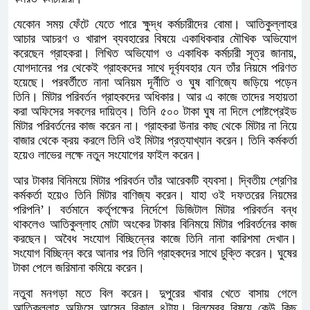
যেকোন সময় ফেঁটে যেতে পারে ক্ষুদ্ধ কর্মচারীদের বোমা। আতিকুল্লাহর
আচার আচরণ ও খারাপ ব্যবহারের বিষয়ে একাধিকবার মৌখিক অভিযোগ
করেছেন গ্রাহকরা। লিখিত অভিযোগ ও একাধিক কর্মচারী সূত্র জানায়,
যোগদানের পর থেকেই গ্রাহকদের সাথে দূর্ব্যবহার যেন তাঁর নিয়মে পরিণত
হয়েছে। পরবর্তীতে নানা অনিয়ম দূর্নীতি ও ঘুষ বাণিজ্যে জড়িয়ে পড়েন
তিনি। মিটার পরিবর্তন গ্রাহকদের অধিকার। আর এ কাজে তাদের সহায়তা
করা অফিসের সকলের দায়িত্ব। তিনি ৫০০ টাকা ঘুষ না দিলে পোষ্টপ্রেইড
মিটার পরিবর্তনের কাজ করেন না। গ্রাহকরা উনার কাছ থেকে মিটার না নিয়ে
বাজার থেকে ক্রয় করলে তিনি ওই মিটার প্রত্যাখ্যান করেন। তিনি কর্মকর্তা
হয়েও লাভের লক্ষে নতুন সংযোগের ফাইল করেন।
আর টাকার বিনিময়ে মিটার পরিবর্তন তাঁর আরেকটি ব্যবসা। দ্বিতীয় শ্রেণির
কর্মকর্তা হয়েও তিনি মিটার বাণিজ্য করেন। যাহা ওই দফতরের নিয়মের
পরিপনি’। বর্তমানে কর্তৃপক্ষের নির্দেশে ডিজিটাল মিটার পরিবর্তন বন্ধ
থাকলেও আতিকুল্লাহ মোটা অংকের টাকার বিনিময়ে মিটার পরিবর্তনের কাজ
করছেন। অবৈধ সংযোগ বিচ্ছিন্নের কাজে তিনি নানা কারিশমা দেখান।
সংযোগ বিচ্ছিন্ন করে আনার পর তিনি গ্রাহকদের সাথে চুক্তি করেন। ঘুষের
টাকা পেলে জরিমানা কমিয়ে করেন।
নতুবা মনগড়া মতে বিল করেন। দুপুরের খাবার খেতে বাসায় গেলে
আতিকুল্লাহ অফিসে আসেন বিকাল ৪টায়। বিলম্বের বিষয়ে কেউ কিছু