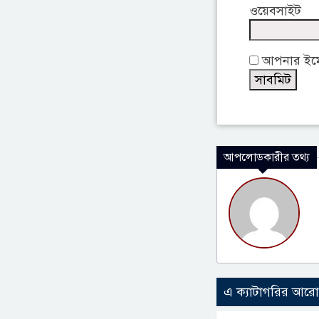
ওয়েবসাইট
আপনার ইমেই
আপলোডকারীর তথ্য
এ ক্যাটাগরির আর