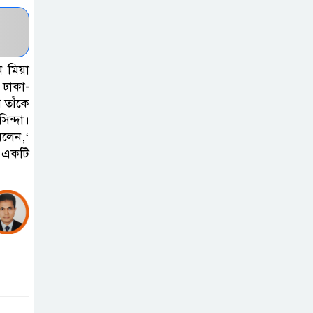
হাসপাতাল
কর্তৃপক্ষের সাথে
এসিজি-স্বাস্থ্য এর
মতবিনিময় সভা অনুষ্ঠিত
ন মিয়া
 ঢাকা-
 তাঁকে
ব্রাহ্মণবাড়িয়ায় তরী
িন্দা।
বাংলাদেশের
বলেন,‘
উদ্যোগে বৃক্ষরোপণ
য় একটি
ও গাছের চারা বিতরণ।
কবি জয়দুল
হোসেনের
‘পাখপাখালির
মিলনমেলা’ গ্রন্থের প্রকাশনা উৎসব
চুরির দায়ে