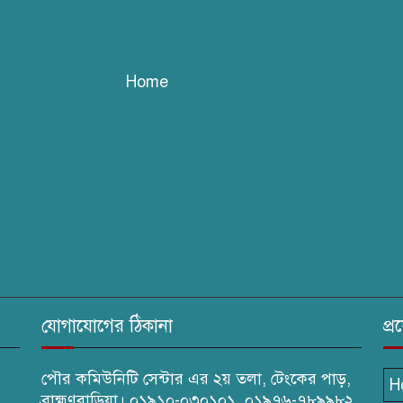
Home
যোগাযোগের ঠিকানা
প্
পৌর কমিউনিটি সেন্টার এর ২য় তলা, টেংকের পাড়,
H
ব্রাহ্মণবাড়িয়া। ০১৯১০-০৩০১০১, ০১৯৭৬-৭৮৯৯৮২