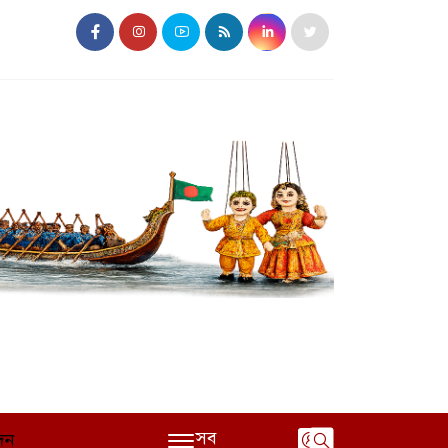
সব
দন