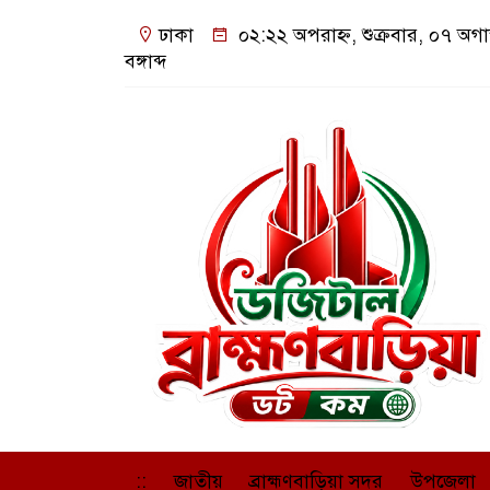
ঢাকা
০২:২২ অপরাহ্ন, শুক্রবার, ০৭ অগ
বঙ্গাব্দ
::
জাতীয়
ব্রাহ্মণবাড়িয়া সদর
উপজেলা