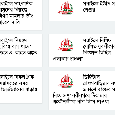
রাইলে সাংবাদিক
সরাইলে ইউপি স
াসুদের বিরুদ্ধে
গ্রেপ্তার
িথ্যা মামলার তীব্র
যাহারের দাবি
রাইলে নিয়ন্ত্রণ
সরাইলে নিষিদ্ধ
ারিয়ে বাস খাদে:
ঘোষিত যুবলীগে
নিহত ৪, আহত অন্তত
বিক্ষোভ মিছিল,
এলাকায় চাঞ্চল্য।
রাইলে বিকল ট্রাক
ডিজিটাল
মেরামতের সময়
ব্রাহ্মণবাড়িয়ায় 
াভার্ডভ্যানের ধাক্কায়
প্রকাশে কাজের ম
নিয়ে প্রশ্ন: নবীনগরে ঠিকাদার
প্রকৌশলীকে বাঁশ দিয়ে দাওয়া