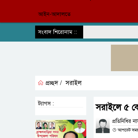
আইন-আদালতে
সংবাদ শিরোনাম ::
প্রচ্ছদ /
সরাইল
ট্যাগস :
সরাইলে ৫ কেজ
প্রতিনিধির ন
আপডেট সময় 