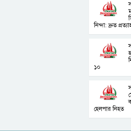
স
ম
ম
নিন্দা: দ্রুত প্রত্
স
হ
১০
স
ক
হেলপার নিহত