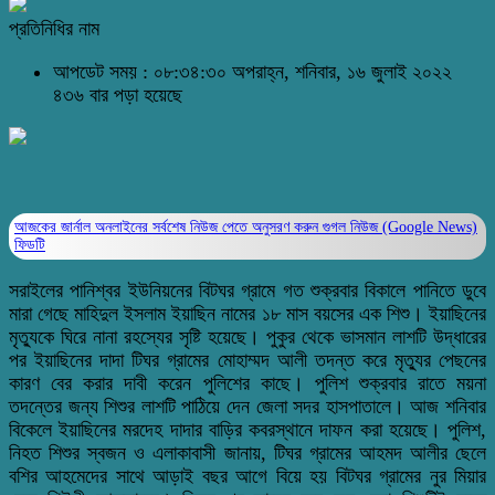
প্রতিনিধির নাম
আপডেট সময় : ০৮:৩৪:৩০ অপরাহ্ন, শনিবার, ১৬ জুলাই ২০২২
৪৩৬ বার পড়া হয়েছে
আজকের জার্নাল অনলাইনের সর্বশেষ নিউজ পেতে অনুসরণ করুন
গুগল নিউজ (Google News)
ফিডটি
সরাইলের পানিশ্বর ইউনিয়নের বিটঘর গ্রামে গত শুক্রবার বিকালে পানিতে ডুবে
মারা গেছে মাহিদুল ইসলাম ইয়াছিন নামের ১৮ মাস বয়সের এক শিশু। ইয়াছিনের
মৃত্যুকে ঘিরে নানা রহস্যের সৃষ্টি হয়েছে। পুকুর থেকে ভাসমান লাশটি উদ্ধারের
পর ইয়াছিনের দাদা টিঘর গ্রামের মোহাম্মদ আলী তদন্ত করে মৃত্যুর পেছনের
কারণ বের করার দাবী করেন পুলিশের কাছে। পুলিশ শুক্রবার রাতে ময়না
তদন্তের জন্য শিশুর লাশটি পাঠিয়ে দেন জেলা সদর হাসপাতালে। আজ শনিবার
বিকেলে ইয়াছিনের মরদেহ দাদার বাড়ির কবরস্থানে দাফন করা হয়েছে। পুলিশ,
নিহত শিশুর স্বজন ও এলাকাবাসী জানায়, টিঘর গ্রামের আহমদ আলীর ছেলে
বশির আহমেদের সাথে আড়াই বছর আগে বিয়ে হয় বিটঘর গ্রামের নুর মিয়ার