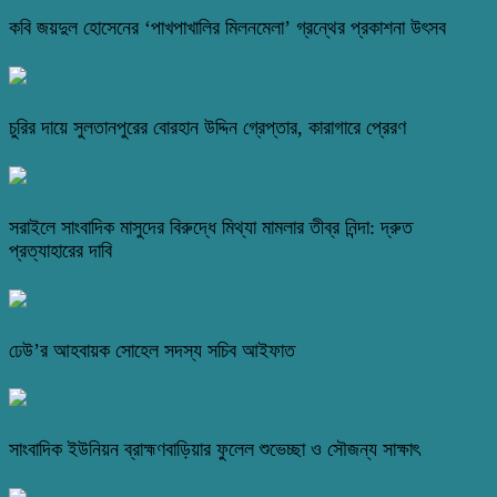
কবি জয়দুল হোসেনের ‘পাখপাখালির মিলনমেলা’ গ্রন্থের প্রকাশনা উৎসব
চুরির দায়ে সুলতানপুরের বোরহান উদ্দিন গ্রেপ্তার, কারাগারে প্রেরণ
সরাইলে সাংবাদিক মাসুদের বিরুদ্ধে মিথ্যা মামলার তীব্র নিন্দা: দ্রুত
প্রত্যাহারের দাবি
ঢেউ’র আহবায়ক সোহেল সদস্য সচিব আইফাত
সাংবাদিক ইউনিয়ন ব্রাহ্মণবাড়িয়ার ফুলেল শুভেচ্ছা ও সৌজন্য সাক্ষাৎ