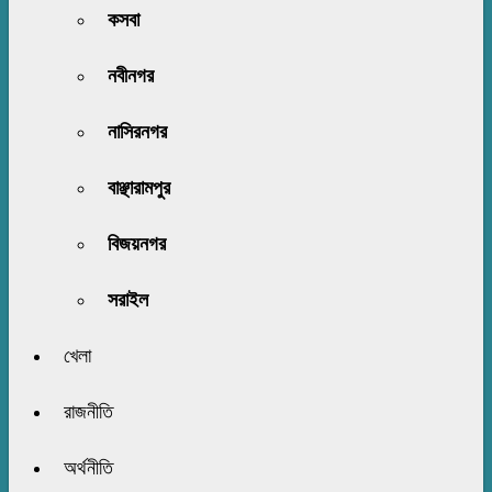
কসবা
নবীনগর
নাসিরনগর
বাঞ্ছারামপুর
বিজয়নগর
সরাইল
খেলা
রাজনীতি
অর্থনীতি