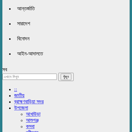
আন্তর্জাতি
সারাদেশ
বিনোদন
আইন-আদালতে
সব
::
জাতীয়
ব্রাহ্মণবাড়িয়া সদর
উপজেলা
আখাউড়া
আশুগঞ্জ
কসবা