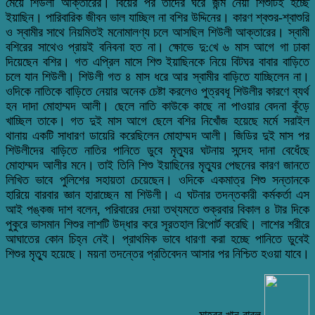
মেয়ে শিউলী আক্তারের। বিয়ের পর তাদের ঘরে জন্ম নেয়া শিশুটিই হচ্ছে
ইয়াছিন। পারিবারিক জীবন ভাল যাচ্ছিল না বশির উদ্দিনের। কারণ শ্বশুর-শ্বাশুরি
ও স্বামীর সাথে নিয়মিতই মনোমালণ্য চলে আসছিল শিউলী আক্তারের। স্বামী
বশিরের সাথেও প্রায়ই বনিবনা হত না। ক্ষোভে দু:খে ৬ মাস আগে গা ঢাকা
দিয়েছেন বশির। গত এপ্রিল মাসে শিশু ইয়াছিনকে নিয়ে বিটঘর বাবার বাড়িতে
চলে যান শিউলী। শিউলী গত ৪ মাস ধরে আর স্বামীর বাড়িতে যাচ্ছিলেন না।
ওদিকে নাতিকে বাড়িতে নেয়ার অনেক চেষ্টা করলেও পুত্রবধূ শিউলীর কারণে ব্যর্থ
হন দাদা মোহাম্মদ আলী। ছেলে নাতি কাউকে কাছে না পাওয়ার বেদনা কূঁড়ে
খাচ্ছিল তাকে। গত দুই মাস আগে ছেলে বশির নিখোঁজ হয়েছে মর্মে সরাইল
থানায় একটি সাধারণ ডায়েরি করেছিলেন মোহাম্মদ আলী। জিডির দুই মাস পর
শিউলীদের বাড়িতে নাতির পানিতে ডুবে মৃত্যুর ঘটনায় সন্দেহ দানা বেধেঁছে
মোহাম্মদ আলীর মনে। তাই তিনি শিশু ইয়াছিনের মৃত্যুর পেছনের কারণ জানতে
লিখিত ভাবে পুলিশের সহায়তা চেয়েছেন। ওদিকে একমাত্র শিশু সন্তানকে
হারিয়ে বারবার জ্ঞান হারাচ্ছেন মা শিউলী। এ ঘটনার তদন্তকারী কর্মকর্তা এস
আই পঙ্কজ দাশ বলেন, পরিবারের দেয়া তথ্যমতে শুক্রবার বিকাল ৪ টার দিকে
পুকুরে ভাসমান শিশুর লাশটি উদ্ধার করে সূরতহাল রিপোর্ট করেছি। লাশের শরীরে
আঘাতের কোন চিহ্ন নেই। প্রাথমিক ভাবে ধারণা করা হচ্ছে পানিতে ডুবেই
শিশুর মৃত্যু হয়েছে। ময়না তদন্তের প্রতিবেদন আসার পর নিশ্চিত হওয়া যাবে।