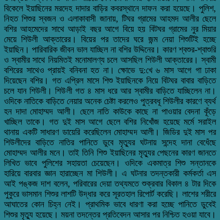
বিকেলে ইয়াছিনের মরদেহ দাদার বাড়ির কবরস্থানে দাফন করা হয়েছে। পুলিশ,
নিহত শিশুর স্বজন ও এলাকাবাসী জানায়, টিঘর গ্রামের আহমদ আলীর ছেলে
বশির আহমেদের সাথে আড়াই বছর আগে বিয়ে হয় বিটঘর গ্রামের নুর মিয়ার
মেয়ে শিউলী আক্তারের। বিয়ের পর তাদের ঘরে জন্ম নেয়া শিশুটিই হচ্ছে
ইয়াছিন। পারিবারিক জীবন ভাল যাচ্ছিল না বশির উদ্দিনের। কারণ শ্বশুর-শ্বাশুরি
ও স্বামীর সাথে নিয়মিতই মনোমালণ্য চলে আসছিল শিউলী আক্তারের। স্বামী
বশিরের সাথেও প্রায়ই বনিবনা হত না। ক্ষোভে দু:খে ৬ মাস আগে গা ঢাকা
দিয়েছেন বশির। গত এপ্রিল মাসে শিশু ইয়াছিনকে নিয়ে বিটঘর বাবার বাড়িতে
চলে যান শিউলী। শিউলী গত ৪ মাস ধরে আর স্বামীর বাড়িতে যাচ্ছিলেন না।
ওদিকে নাতিকে বাড়িতে নেয়ার অনেক চেষ্টা করলেও পুত্রবধূ শিউলীর কারণে ব্যর্থ
হন দাদা মোহাম্মদ আলী। ছেলে নাতি কাউকে কাছে না পাওয়ার বেদনা কূঁড়ে
খাচ্ছিল তাকে। গত দুই মাস আগে ছেলে বশির নিখোঁজ হয়েছে মর্মে সরাইল
থানায় একটি সাধারণ ডায়েরি করেছিলেন মোহাম্মদ আলী। জিডির দুই মাস পর
শিউলীদের বাড়িতে নাতির পানিতে ডুবে মৃত্যুর ঘটনায় সন্দেহ দানা বেধেঁছে
মোহাম্মদ আলীর মনে। তাই তিনি শিশু ইয়াছিনের মৃত্যুর পেছনের কারণ জানতে
লিখিত ভাবে পুলিশের সহায়তা চেয়েছেন। ওদিকে একমাত্র শিশু সন্তানকে
হারিয়ে বারবার জ্ঞান হারাচ্ছেন মা শিউলী। এ ঘটনার তদন্তকারী কর্মকর্তা এস
আই পঙ্কজ দাশ বলেন, পরিবারের দেয়া তথ্যমতে শুক্রবার বিকাল ৪ টার দিকে
পুকুরে ভাসমান শিশুর লাশটি উদ্ধার করে সূরতহাল রিপোর্ট করেছি। লাশের শরীরে
আঘাতের কোন চিহ্ন নেই। প্রাথমিক ভাবে ধারণা করা হচ্ছে পানিতে ডুবেই
শিশুর মৃত্যু হয়েছে। ময়না তদন্তের প্রতিবেদন আসার পর নিশ্চিত হওয়া যাবে।