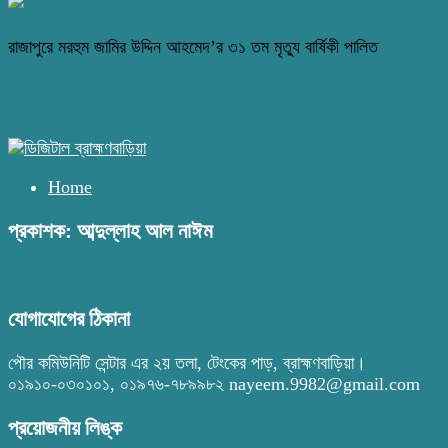
রাজাপুরে মরহুম জামির উদ্দিন আহমেদ’র ৩১ তম মৃত্যু বার্ষিকী পালিত
Home
প্রকাশক: আব্দুল্লাহ আল নাঈম
যোগাযোগের ঠিকানা
পৌর কমিউনিটি সেন্টার এর ২য় তলা, টেংকের পাড়, ব্রাহ্মণবাড়িয়া।
০১৯১০-০৩০১০১, ০১৯৭৬-৭৮৯৯৮২ nayeem.9982@gmail.com
প্রয়োজনীয় লিঙ্ক