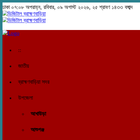
ঢাকা
০৭:০৮ অপরাহ্ন, রবিবার, ০৯ অগাস্ট ২০২৬, ২৫ শ্রাবণ ১৪৩৩ বঙ্গাব্দ
::
জাতীয়
ব্রাহ্মণবাড়িয়া সদর
উপজেলা
আখাউড়া
আশুগঞ্জ