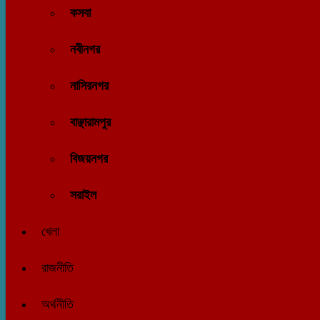
কসবা
নবীনগর
নাসিরনগর
বাঞ্ছারামপুর
বিজয়নগর
সরাইল
খেলা
রাজনীতি
অর্থনীতি