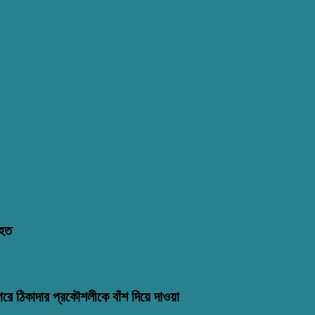
িহত
গরে ঠিকাদার প্রকৌশলীকে বাঁশ দিয়ে দাওয়া