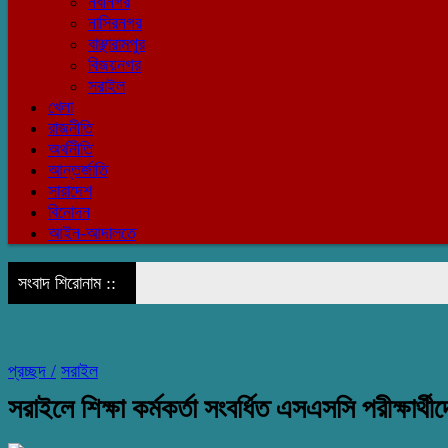
নবীনগর
নাসিরনগর
বাঞ্ছারামপুর
বিজয়নগর
সরাইল
খেলা
রাজনীতি
অর্থনীতি
আন্তর্জাতি
সারাদেশ
বিনোদন
আইন-আদালতে
সংবাদ শিরোনাম ::
প্রচ্ছদ /
সরাইল
সরাইলে শিক্ষা কর্মকর্তা সংবর্ধিত এসএসসি পরীক্ষার্থী