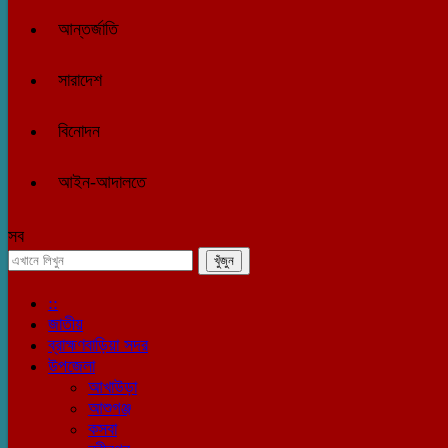
আন্তর্জাতি
সারাদেশ
বিনোদন
আইন-আদালতে
সব
::
জাতীয়
ব্রাহ্মণবাড়িয়া সদর
উপজেলা
আখাউড়া
আশুগঞ্জ
কসবা