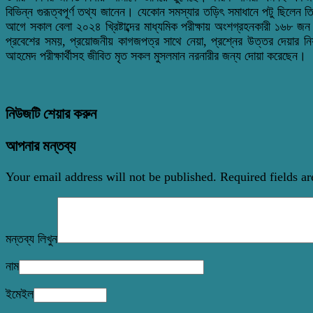
বিভিন্ন গুরূত্বপূর্ণ তথ্য জানেন। যেকোন সমস্যার তড়িৎ সমাধানে পটু ছিলেন তি
আগে সকাল বেলা ২০২৪ খ্রিষ্টাব্দের মাধ্যমিক পরীক্ষায় অংশগ্রহনকারী ১৬৮ জন 
প্রবেশের সময়, প্রয়োজনীয় কাগজপত্র সাথে নেয়া, প্রশ্নের উত্তর দেয়ার নিয়মাব
আহমেদ পরীক্ষার্থীসহ জীবিত মৃত সকল মুসলমান নরনারীর জন্য দোয়া করেছেন।
নিউজটি শেয়ার করুন
আপনার মন্তব্য
Your email address will not be published.
Required fields a
মন্তব্য লিখুন
নাম
ইমেইল