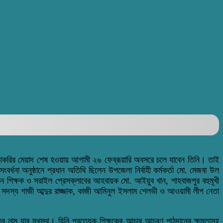
করা। চাকরির মেয়াদ শেষ হওয়ায় আগামী ২৬ ফেব্রূয়ারি অবসরে চলে যাবেন তিনি। তাই
র্ধনা অনুষ্ঠানে প্রধান অতিথি ছিলেন উপজেলা নির্বাহী কর্মকর্তা মো. মেজবা উল
ধান শিক্ষক ও সরাইল প্রেসক্লাবের আহবায়ক মো. আইয়ুব খান, শাহবাজপুর বহুমূখী
ক সদস্য গাজী আব্দুর রাজ্জাক, কাজী আমিনুল ইসলাম শেলভী ও আওয়ামী লীগ নেতা
ের নাম যার মুখস্থ। যিনি প্রত্যেক শিক্ষকের আচার আচরণ পাঠদানের ক্ষমতাসহ