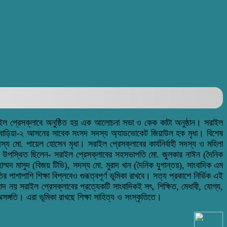
রাইল প্রেসক্লাবে অনুষ্ঠিত হয় এক আলোচনা সভা ও কেক কাটা অনুষ্ঠান। সরাইল
াহ্মণবাড়িয়া-২ আসনের সাবেক সংসদ সদস্য অ্যাডভোকেট জিয়াউল হক মৃধা। বিশেষ
মো. পায়েল হোসেন মৃধা। সরাইল প্রেসক্লাবের কার্যনির্বাহী সদস্য ও মহিলা
। উপস্থিত ছিলেন- সরাইল প্রেসক্লাবের সহসভাপতি মো. জুলকার নাঈন (দৈনিক
মদ মাসুদ (বিজয় টিভি), সদস্য মো. মুরাদ খান (দৈনিক যুগান্তর), সাংবাদিক এম
াপাশি শিক্ষা বিপ্লবেও গুরূত্বপূর্ণ ভূমিকা রাখবে। সত্য প্রকাশে নির্ভিক এই
দ নয় সরাইল প্রেসক্লাবের প্রত্যেকটি সাংবাদিকই সৎ, শিক্ষিত, মেধাবী, যোগ্য,
অসঙ্গতি। এরা ভূমিকা রাখছে শিক্ষা সাহিত্য ও সংস্কৃতিতে।