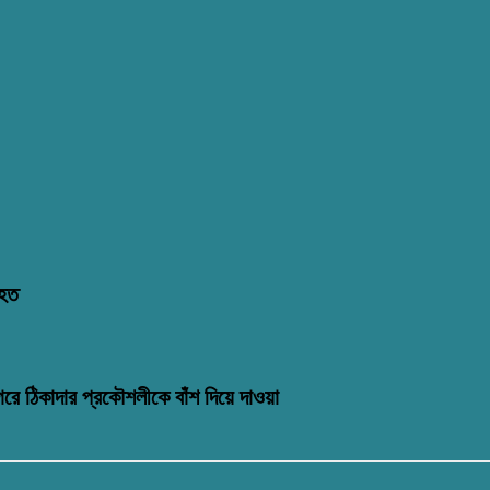
িহত
গরে ঠিকাদার প্রকৌশলীকে বাঁশ দিয়ে দাওয়া