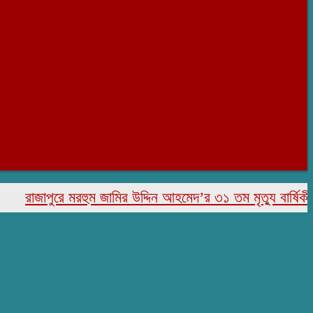
াজাপুরে মরহুম জামির উদ্দিন আহমেদ’র ৩১ তম মৃত্যু বার্ষিকী পালিত