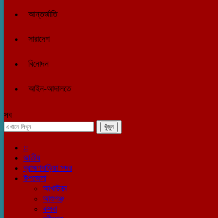
আন্তর্জাতি
সারাদেশ
বিনোদন
আইন-আদালতে
সব
::
জাতীয়
ব্রাহ্মণবাড়িয়া সদর
উপজেলা
আখাউড়া
আশুগঞ্জ
কসবা