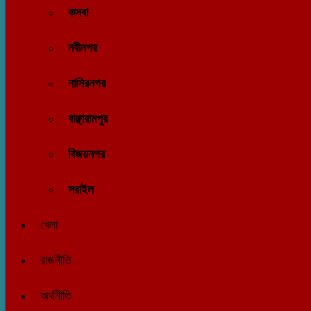
কসবা
নবীনগর
নাসিরনগর
বাঞ্ছারামপুর
বিজয়নগর
সরাইল
খেলা
রাজনীতি
অর্থনীতি