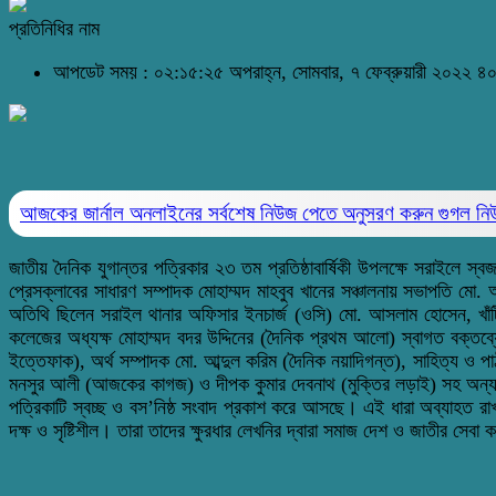
প্রতিনিধির নাম
আপডেট সময় : ০২:১৫:২৫ অপরাহ্ন, সোমবার, ৭ ফেব্রুয়ারী ২০২২
৪০
আজকের জার্নাল অনলাইনের সর্বশেষ নিউজ পেতে অনুসরণ করুন
গুগল ন
জাতীয় দৈনিক যুগান্তর পত্রিকার ২৩ তম প্রতিষ্ঠাবার্ষিকী উপলক্ষে সরাইলে
প্রেসক্লাবের সাধারণ সম্পাদক মোহাম্মদ মাহবুব খানের সঞ্চালনায় সভাপতি ম
অতিথি ছিলেন সরাইল থানার অফিসার ইনচার্জ (ওসি) মো. আসলাম হোসেন, খাঁটি
কলেজের অধ্যক্ষ মোহাম্মদ বদর উদ্দিনের (দৈনিক প্রথম আলো) স্বাগত বক্ত
ইত্তেফাক), অর্থ সম্পাদক মো. আব্দুল করিম (দৈনিক নয়াদিগন্ত), সাহিত্য ও প
মনসুর আলী (আজকের কাগজ) ও দীপক কুমার দেবনাথ (মুক্তির লড়াই) সহ অন্যান্য ব
পত্রিকাটি স্বচ্ছ ও বস’নিষ্ঠ সংবাদ প্রকাশ করে আসছে। এই ধারা অব্যাহত রাখা
দক্ষ ও সৃষ্টিশীল। তারা তাদের ক্ষুরধার লেখনির দ্বারা সমাজ দেশ ও জাতীর সেবা 