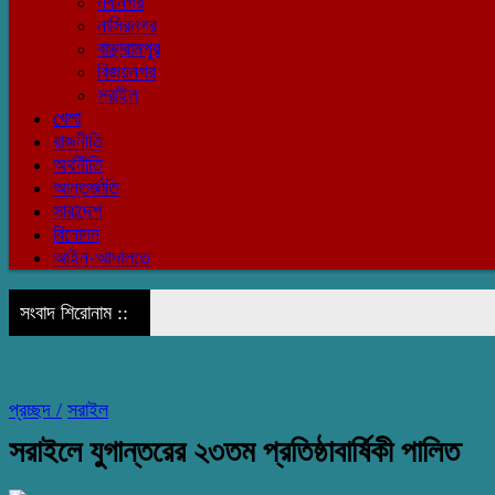
নবীনগর
নাসিরনগর
বাঞ্ছারামপুর
বিজয়নগর
সরাইল
খেলা
রাজনীতি
অর্থনীতি
আন্তর্জাতি
সারাদেশ
বিনোদন
আইন-আদালতে
সংবাদ শিরোনাম ::
প্রচ্ছদ /
সরাইল
সরাইলে যুগান্তরের ২৩তম প্রতিষ্ঠাবার্ষিকী পালিত