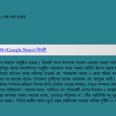
৩ বার পড়া হয়েছে
িউজ (Google News)
ফিডটি
 স্বজন সমাবেশ অনুষ্ঠিত হয়েছে। দিবসটি পালন উপলক্ষে গতকাল রোববার সকালে স
ো. আইয়ুব খানের সভাপতিত্বে অনুষ্ঠিত আলোচনা সভায় প্রধান অতিথি ছিলেন ব্র
হাতা হাইওয়ে থানার অফিসার ইনচার্জ মো. শাহজালাল আলম ও জেলা পরিষদ সদস্য 
ব্যের পর বক্তব্য রাখেন- উপজেলা যুবলীগের সাবেক আহবায়ক মো. মাহফুজ আলী
াঠাগার সম্পাদক জহিরূল ইসলাম রিপন (দৈনিক ভোরের কাগজ), দপ্তর সম্পাদক মোহাম্
্যক্তিবর্গ। বক্তারা বলেন, অতীতের মত পত্রিকাটি দেশের উন্নয়ন ও অগ্রতির পাশ
র আশাবাদ ব্যক্ত বক্তারা বলেন, যুগান্তর পত্রিকার স’ানীয় প্রতিনিধি শুধু মুরা
করে যাচ্ছে। নির্ভয়ে জাতীর সামনে তুলে ধরছে চারিদিকের অন্যায় অনিয়ম দূর্নীতি ও 