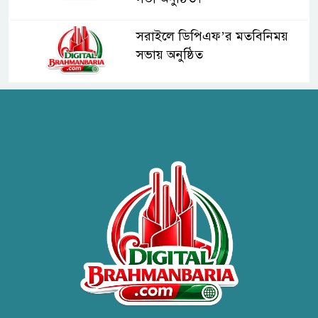
সরাইলে ডিপিএফ’র মতবিনিময়
সভায় অনুষ্ঠিত
হাসপাতাল কর্তৃপক্ষের সাথে এসিজি-
স্বাস্থ্য এর মতবিনিময় সভা অনুষ্ঠিত
ব্রাহ্মণবাড়িয়ায় তরী বাংলাদেশের
উদ্যোগে বৃক্ষরোপণ ও গাছের চারা
বিতরণ।
কবি জয়দুল হোসেনের
‘পাখপাখালির মিলনমেলা’ গ্রন্থের
প্রকাশনা উৎসব
চুরির দায়ে সুলতানপুরের বোরহান