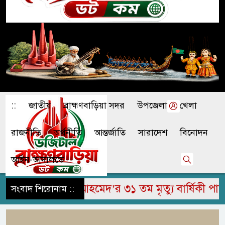
::
জাতীয়
ব্রাহ্মণবাড়িয়া সদর
উপজেলা
খেলা
রাজনীতি
অর্থনীতি
আন্তর্জাতি
সারাদেশ
বিনোদন
আইন-আদালতে
 জামির উদ্দিন আহমেদ’র ৩১ তম মৃত্যু বার্ষিকী পালিত
সংবাদ শিরোনাম ::