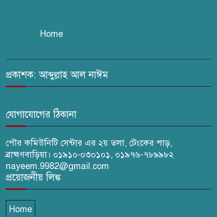
উদ্দিন গ্রেপ্তার, কারাগারে প্রেরণ
Home
সরাইলে সাংবাদিক মাসুদের বিরুদ্ধে
মিথ্যা মামলার তীব্র নিন্দা: দ্রুত
প্রত্যাহারের দাবি
প্রকাশক: আব্দুল্লাহ আল নাঈম
ঢেউ’র আহবায়ক সোহেল সদস্য
সচিব আইফাত
যোগাযোগের ঠিকানা
পৌর কমিউনিটি সেন্টার এর ২য় তলা, টেংকের পাড়,
ব্রাহ্মণবাড়িয়া। ০১৯১০-০৩০১০১, ০১৯৭৬-৭৮৯৯৮২
nayeem.9982@gmail.com
প্রয়োজনীয় লিঙ্ক
Home