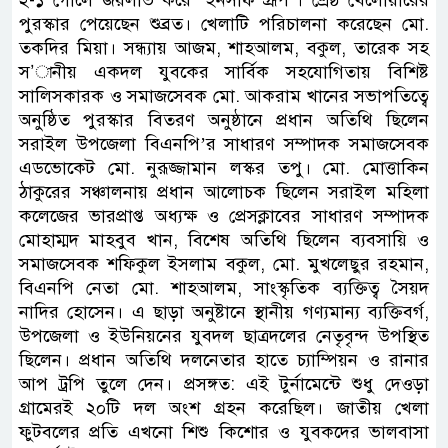
২-১ গোলে জয়লাভ করে ‘ইনসাফ গ্রূপ’। শ্রেষ্ঠ খেলোয়ারের
পুরস্কার পেয়েছেন শুব্রত। খেলাটি পরিচালনা করেছেন মো.
তকদির মিয়া। সন্ধ্যায় আজম, শাহআলম, বকুল, তারেক সহ
স’ানীয় একদল যুবকের সার্বিক সহযোগিতায় বিশিষ্ট
সালিসকারক ও সমাজসেবক মো. আকরাম খানের সভাপতিত্বে
অনুষ্ঠিত পুরস্কার বিতরণ অনুষ্ঠানে প্রধান অতিথি ছিলেন
সরাইল উপজেলা বিএনপি’র সাধারণ সম্পাদক সমাজসেবক
এডভোকেট মো. নুরূজ্জামান লস্কর তপু। মো. মোত্তাকিন
ঠাকুরের সঞ্চালনায় প্রধান আলোচক ছিলেন সরাইল মহিলা
কলেজের ভারপ্রাপ্ত অধ্যক্ষ ও প্রেসক্লাবের সাধারণ সম্পাদক
মোহাম্মদ মাহবুব খান, বিশেষ অতিথি ছিলেন ব্যবসায়ি ও
সমাজসেবক শফিকুল ইসলাম বকুল, মো. মুখলেছুর রহমান,
বিএনপি নেতা মো. শাহআলম, সাংস্কৃতিক ব্যক্তিত্ব সৈয়দ
নাদির হোসেন। এ ছাড়া অনুষ্টানে স্থানীয় গণ্যমান্য ব্যক্তিবর্গ,
উপজেলা ও ইউনিয়নের যুবদল ছাত্রদলের নেতৃবৃন্দ উপস্থিত
ছিলেন। প্রধান অতিথি দলনেতার হাতে চ্যাম্পিয়ন ও রানার
আপ ট্রপি তুলে দেন। প্রসঙ্গত: এই টুর্নামেন্টে শুধু দেওড়া
গ্রামেরই ২০টি দল অংশ গ্রহন করেছিল। জাতীয় খেলা
ফুটবলের প্রতি এখনো শিশু কিশোর ও যুবকদের ভালবাসা