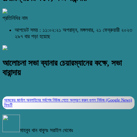
প্রতিনিধির নাম
আপডেট সময় : ১১:০২:২১ অপরাহ্ন, মঙ্গলবার, ২১ ফেব্রুয়ারী ২০২৩
২৯৭ বার পড়া হয়েছে
আলোচনা সভা ব্যানার চেয়ারম্যানের কক্ষে, সভা
বারান্দায়
আজকের জার্নাল অনলাইনের সর্বশেষ নিউজ পেতে অনুসরণ করুন
গুগল নিউজ (Google News)
ফিডটি
মাহবুব খান বাবুলঃ সরাইল থেকেঃ