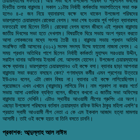
চেয়ারম্যানের দফতরে। আর সভা বসে উপজেলা পরিষদ ও প্রশাসন ভবনের
দ্বিতীয় তলার বারান্দায়। সকাল ১১টায় নির্বাহী কর্মকর্তার সভাপতিত্বে সভা শুরু
হলেও ৪-৫ জন নিয়ে ব্যানারসহ কক্ষে বসে থাকেন উপজেলা পরিষদের
ভারপ্রাপ্ত চেয়ারম্যান রোকেয়া বেগম। সভা শেষ হওয়ার পূর্ব পর্যন্ত ব্যানারসহ
দফতরেই বসা ছিলেন তিনি। রোকেয়া বেগম বলেন জীবনে এই প্রথম বারান্দায়
জাতীয় দিবসের সভা হতে দেখলাম। বিষয়টিকে ঘিরে সভায় অংশ গ্রহন করতে
আসা লোকজনের মধ্যে সংশয় তৈরী হয়। বারান্দার সভায় প্রধান অতিথি
সংরক্ষিত নারী আসনের (৩১২) সংসদ সদস্য উম্মে ফাতেমা নাজমা বেগম। এ
সময় প্রধান অতিথির পাশে ছিলেন নির্বাহী কর্মকর্তা মুহাম্মদ সরওয়ার উদ্দীন,
সরাইল থানার অফিসার ইনচার্জ মো. আসলাম হোসেন। উপজেলা চেয়ারম্যানের
কক্ষে ব্যানার। ভারপ্রাপ্ত চেয়ারম্যানও ওই কক্ষে বসা। ব্যানার ছাড়া আপনারা
বারান্দায় সভা করতে বসছেন কেন? গণমাধ্যম কর্মীর এমন প্রশ্নের উত্তরে
ইউএনও বলেন, এটা কোন বিষয় না। ব্যানার ওই কক্ষে লাগিয়েছিলাম।
প্রয়োজনে এখন এখানে (বারান্দায়) লাগিয়ে নিব। নাম প্রকাশ না করার শর্তে
সভায় আসা একাধিক ব্যক্তি বলেন, জীবনে কখনো এ জাতীয় সভা অফিসের
বারান্দায় হতে দেখিনি। এটাও স্থানীয় আওয়ামী লীগের গ্রুপিং এর অংশ।
এছাড়া উপজেলা পরিষদের বর্তমান চেয়ারম্যান রফিক উদ্দিন ঠাকুর মহিলা এমপি’র
প্রয়াত স্বামী আওয়ামী লীগ নেতা এ কে এম ইকবাল আজাদ হত্যা মামলার
আসামী। তাই ওই কক্ষে হয়ত বা তিনি বসতে চাননি।
প্রকাশক: আব্দুল্লাহ আল নাঈম