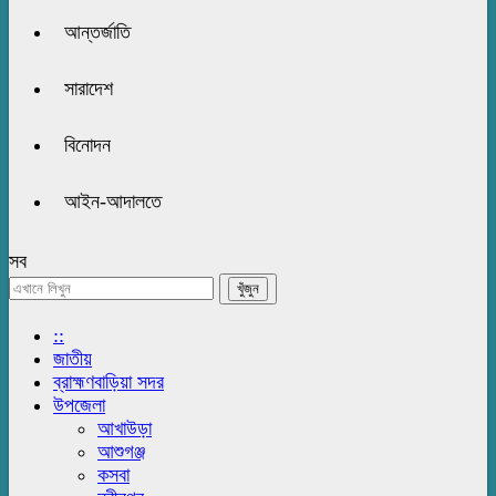
আন্তর্জাতি
সারাদেশ
বিনোদন
আইন-আদালতে
সব
::
জাতীয়
ব্রাহ্মণবাড়িয়া সদর
উপজেলা
আখাউড়া
আশুগঞ্জ
কসবা