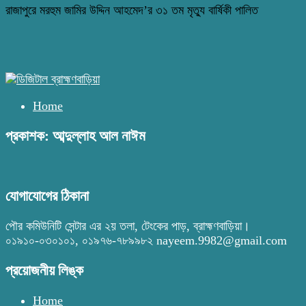
রাজাপুরে মরহুম জামির উদ্দিন আহমেদ’র ৩১ তম মৃত্যু বার্ষিকী পালিত
Home
প্রকাশক: আব্দুল্লাহ আল নাঈম
যোগাযোগের ঠিকানা
পৌর কমিউনিটি সেন্টার এর ২য় তলা, টেংকের পাড়, ব্রাহ্মণবাড়িয়া।
০১৯১০-০৩০১০১, ০১৯৭৬-৭৮৯৯৮২ nayeem.9982@gmail.com
প্রয়োজনীয় লিঙ্ক
Home