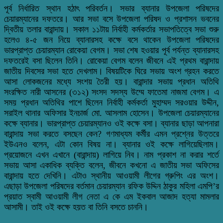
পূর্ব নির্ধারিত স্থান হঠাৎ পরিবর্তন। সভার ব্যানার উপজেলা পরিষদের
চেয়ারম্যানের দফতরে। আর সভা বসে উপজেলা পরিষদ ও প্রশাসন ভবনের
দ্বিতীয় তলার বারান্দায়। সকাল ১১টায় নির্বাহী কর্মকর্তার সভাপতিত্বে সভা শুরু
হলেও ৪-৫ জন নিয়ে ব্যানারসহ কক্ষে বসে থাকেন উপজেলা পরিষদের
ভারপ্রাপ্ত চেয়ারম্যান রোকেয়া বেগম। সভা শেষ হওয়ার পূর্ব পর্যন্ত ব্যানারসহ
দফতরেই বসা ছিলেন তিনি। রোকেয়া বেগম বলেন জীবনে এই প্রথম বারান্দায়
জাতীয় দিবসের সভা হতে দেখলাম। বিষয়টিকে ঘিরে সভায় অংশ গ্রহন করতে
আসা লোকজনের মধ্যে সংশয় তৈরী হয়। বারান্দার সভায় প্রধান অতিথি
সংরক্ষিত নারী আসনের (৩১২) সংসদ সদস্য উম্মে ফাতেমা নাজমা বেগম। এ
সময় প্রধান অতিথির পাশে ছিলেন নির্বাহী কর্মকর্তা মুহাম্মদ সরওয়ার উদ্দীন,
সরাইল থানার অফিসার ইনচার্জ মো. আসলাম হোসেন। উপজেলা চেয়ারম্যানের
কক্ষে ব্যানার। ভারপ্রাপ্ত চেয়ারম্যানও ওই কক্ষে বসা। ব্যানার ছাড়া আপনারা
বারান্দায় সভা করতে বসছেন কেন? গণমাধ্যম কর্মীর এমন প্রশ্নের উত্তরে
ইউএনও বলেন, এটা কোন বিষয় না। ব্যানার ওই কক্ষে লাগিয়েছিলাম।
প্রয়োজনে এখন এখানে (বারান্দায়) লাগিয়ে নিব। নাম প্রকাশ না করার শর্তে
সভায় আসা একাধিক ব্যক্তি বলেন, জীবনে কখনো এ জাতীয় সভা অফিসের
বারান্দায় হতে দেখিনি। এটাও স্থানীয় আওয়ামী লীগের গ্রুপিং এর অংশ।
এছাড়া উপজেলা পরিষদের বর্তমান চেয়ারম্যান রফিক উদ্দিন ঠাকুর মহিলা এমপি’র
প্রয়াত স্বামী আওয়ামী লীগ নেতা এ কে এম ইকবাল আজাদ হত্যা মামলার
আসামী। তাই ওই কক্ষে হয়ত বা তিনি বসতে চাননি।