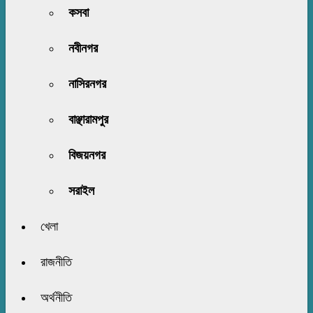
কসবা
নবীনগর
নাসিরনগর
বাঞ্ছারামপুর
বিজয়নগর
সরাইল
খেলা
রাজনীতি
অর্থনীতি