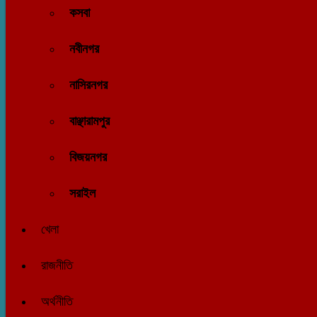
কসবা
নবীনগর
নাসিরনগর
বাঞ্ছারামপুর
বিজয়নগর
সরাইল
খেলা
রাজনীতি
অর্থনীতি