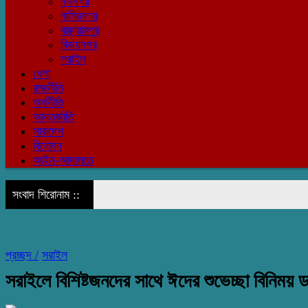
নবীনগর
নাসিরনগর
বাঞ্ছারামপুর
বিজয়নগর
সরাইল
খেলা
রাজনীতি
অর্থনীতি
আন্তর্জাতি
সারাদেশ
বিনোদন
আইন-আদালতে
সংবাদ শিরোনাম ::
প্রচ্ছদ /
সরাইল
সরাইলে বিশিষ্টজনদের সাথে ঈদের শুভেচ্ছা বিনিময়