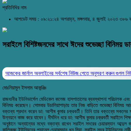
প্রতিনিধির নাম
আপডেট সময় : ০৯:২১:২৪ অপরাহ্ন, মঙ্গলবার, ৪ জুলাই ২০২৩
৩৮৬ ব
সরাইলে বিশিষ্টজনদের সাথে ঈদের শুভেচ্ছা বিনিময় 
আজকের জার্নাল অনলাইনের সর্বশেষ নিউজ পেতে অনুসরণ করুন
গুগল ন
মোঃনিয়ামুল ইসলাম আকন্ঞ্জিঃ
রাজধানীর ইউনিভার্সেল মেডিকেল কলেজ হাসপাতালের ব্যবস্থাপনা পরিচালক এবং ঢাক
বিনিময় করেছেন। সোমবার উচালিয়াপাড়ায় তার নিজ বাড়িতে শুভেচ্ছা বিনিময় আয়
বক্তব্য প্রদান করেন ডা: আশীষ কুমার চক্রবর্তী। তিনি তার বক্তব্যে সকল
উন্নয়নে কাজ করে যাবেন। দীর্ঘদিন ধরে ডা: আশীষ কুমার চক্রবর্তী সরাইলে শিক্ষ
অনুষ্ঠানে অন্যান্যের মধ্যে বক্তব্য রাখেন সরাইল সদরের চেয়ারম্যান আব্দু
কালিকচ্ছ ইউনিয়নের প্যানেল চেয়ারম্যান ধন মিয়া, সরাইল সদর ইউনিয়নের নারী 