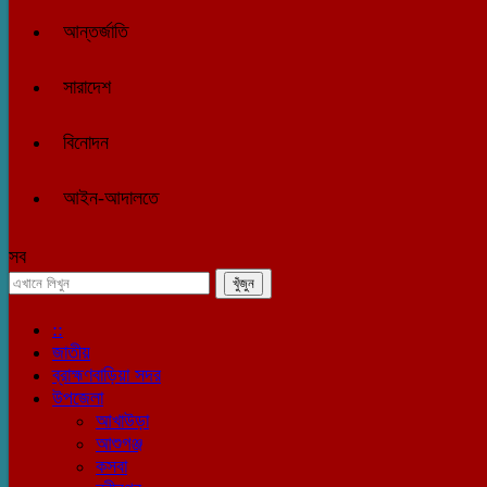
আন্তর্জাতি
সারাদেশ
বিনোদন
আইন-আদালতে
সব
::
জাতীয়
ব্রাহ্মণবাড়িয়া সদর
উপজেলা
আখাউড়া
আশুগঞ্জ
কসবা