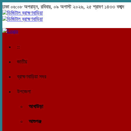
ঢাকা
০৬:০৮ অপরাহ্ন, রবিবার, ০৯ অগাস্ট ২০২৬, ২৫ শ্রাবণ ১৪৩৩ বঙ্গাব্দ
::
জাতীয়
ব্রাহ্মণবাড়িয়া সদর
উপজেলা
আখাউড়া
আশুগঞ্জ