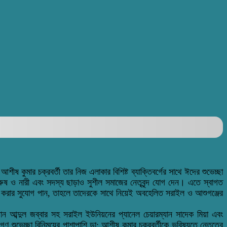
 কুমার চক্রবর্তী তার নিজ এলাকার বিশিষ্ট ব্যাক্তিবর্গের সাথে ঈদের শুভেচ্ছা
রুষ ও নারী এবং সদস্য ছাড়াও সুশীল সমাজের নেতৃবৃন্দ যোগ দেন। এতে স্বাগত
জ করার সুযোগ পান, তাহলে তাদেরকে সাথে নিয়েই অবহেলিত সরাইল ও আশুগঞ্জের
্যান আব্দুল জব্বার সহ সরাইল ইউনিয়নের প্যানেল চেয়ারম্যান সাদেক মিয়া এবং
শুভেচ্ছা বিনিময়ের পাশাপাশি ডা: আশীষ কুমার চক্রবর্তীকে ভবিষ্যতে নেতৃত্বে