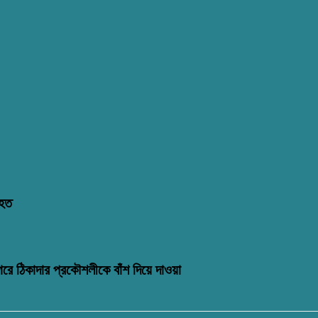
িহত
গরে ঠিকাদার প্রকৌশলীকে বাঁশ দিয়ে দাওয়া