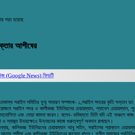
ার পড়া হয়েছে
ডাক্তার আশীষের
িউজ (Google News)
ফিডটি
াস্থ সরাইল সমিতির যুগ্ম সাধারণ সম্পাদক- ১,সরাইল সদরের কৃতি সন্তান ডা: আশীষ
োজনে সরাইল সদর ও কালীকচ্ছ ইউনিয়নের চেয়ারম্যান, প্যানেল চেয়ারম্যান, পু
ের সহযোগিতা এবং দোয়া কামনা করেন। বলেন- ভবিষ্যতে তিনি যদি এই অঞ্চলে কা
া ও স্বাস্থ্য উভয়ক্ষেএে উন্নয়নের কাজে গুরুত্বপূর্ণ অবদান রাখছেন।
ল জব্বার, কালিকচ্ছ ইউনিয়নের চেয়ারম্যান আবু সাইদ, সরাইলের প্রাক্তন চেয়ারম
সদস্য শামীমা এবং কালিকচ্ছ ইউনিয়নের জায়েদা খাতুন। সুশীল সমাজের প্রতিনিধগণ 