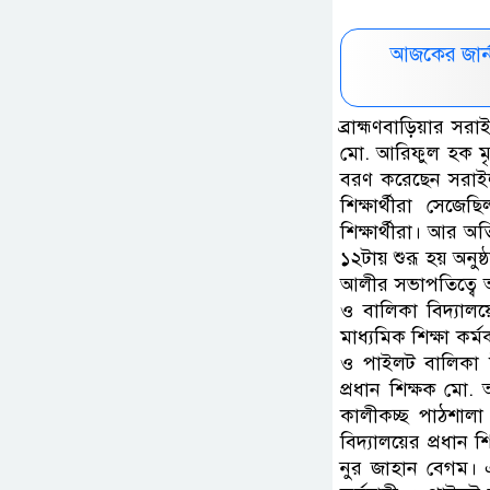
আজকের জার্
ব্রাহ্মণবাড়িয়ার স
মো. আরিফুল হক মৃদ
বরণ করেছেন সরাইল
শিক্ষার্থীরা সেজ
শিক্ষার্থীরা। আর অ
১২টায় শুরূ হয় অনু
আলীর সভাপতিত্বে অ
ও বালিকা বিদ্যালয়
মাধ্যমিক শিক্ষা কর
ও পাইলট বালিকা উচ
প্রধান শিক্ষক মো. 
কালীকচ্ছ পাঠশালা 
বিদ্যালয়ের প্রধান
নুর জাহান বেগম। এ 