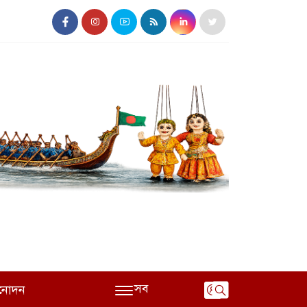
সব
নোদন