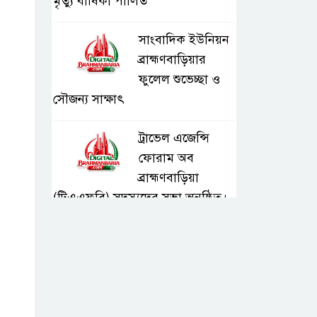
মৃত্যু বার্ষিকী পালিত
সাংবাদিক ইউনিয়ন
ব্রাহ্মণবাড়িয়ার
ফুলেল শুভেচ্ছা ও
সৌজন্য সাক্ষাৎ
ট্রাভেল এজেন্সি
ফোরাম অব
ব্রাহ্মণবাড়িয়া
(টিএএফবি) সদস্যদের সভা অনুষ্ঠিত।
সরাইলে ডিপিএফ’র
মতবিনিময় সভায়
অনুষ্ঠিত
হাসপাতাল