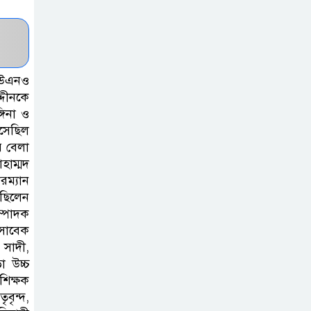
কর্তৃপক্ষের সাথে
এসিজি-স্বাস্থ্য এর
মতবিনিময় সভা অনুষ্ঠিত
 ইউএনও
ব্রাহ্মণবাড়িয়ায় তরী
্দীনকে
গিনা ও
বাংলাদেশের
বসেছিল
উদ্যোগে বৃক্ষরোপণ
য় বেলা
ও গাছের চারা বিতরণ।
হাম্মদ
রম্যান
কবি জয়দুল
 ছিলেন
হোসেনের
ম্পাদক
‘পাখপাখালির
 সাবেক
 সাদী,
মিলনমেলা’ গ্রন্থের প্রকাশনা উৎসব
া উচ্চ
শিক্ষক
চুরির দায়ে
বৃন্দ,
সুলতানপুরের