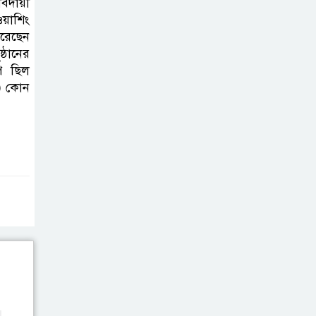
বিদায়ী
বোরহান উদ্দিন
য়াশিং
গ্রেপ্তার, কারাগারে প্রেরণ
রেছেন
্ঠানের
াপ ছিল
সরাইলে সাংবাদিক
ল) কোন
মাসুদের বিরুদ্ধে
মিথ্যা মামলার তীব্র
নিন্দা: দ্রুত প্রত্যাহারের দাবি
ঢেউ’র আহবায়ক
সোহেল সদস্য সচিব
আইফাত