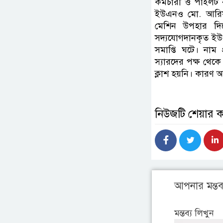
কর্মচারী ও পাইলট 
ইউএনও মো. আরিফুল
মেশিন উপহার দি
সদ্যযোগদানকৃত ইউএ
সমাপ্তি ঘটে। নাম প
স্যারদের পক্ষ থে
ক্লাশ হয়নি। কারণ অ
নিউজটি শেয়ার 
আপনার মন্তব্
মন্তব্য লিখুন