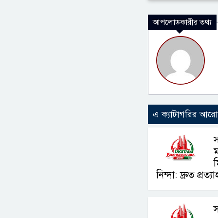
আপলোডকারীর তথ্য
এ ক্যাটাগরির আর
স
ম
ম
নিন্দা: দ্রুত প্রত্
স