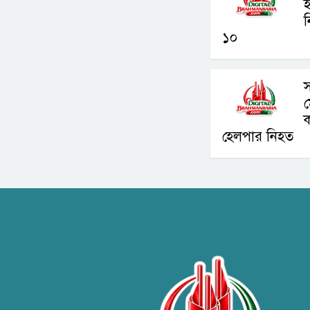
হ
১০
স
ক
হেলপার নিহত