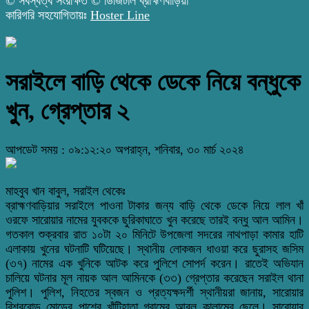
© সর্বস্বত্ব সংরক্ষিত © ডিজিটাল ব্রাহ্মণবাড়িয়া
কারিগরি সহযোগিতায়ঃ
Hoster Line
সরাইলে বাড়ি থেকে ডেকে নিয়ে বন্ধুকে
খুন, গ্রেপ্তার ২
আপডেট সময় : ০৯:১২:২০ অপরাহ্ন, শনিবার, ৩০ মার্চ ২০২৪
মাহবুব খান বাবুল, সরাইল থেকেঃ
ব্রাহ্মণবাড়িয়ার সরাইলে পাওনা টাকার জন্য বাড়ি থেকে ডেকে নিয়ে লাল খাঁ
ওরফে সারোয়ার নামের যুবককে ছুরিকাঘাতে খুন করেছে তারই বন্ধু আল আমিন।
গতকাল শুক্রবার রাত ১০টা ২০ মিনিটে উপজেলা সদরের নাথপাড়া কামার হাটি
এলাকায় খুনের ঘটনাটি ঘটিয়েছে। স্থানীয় লোকজন ধাওয়া করে ছুরাসহ জসিম
(৩৭) নামের এক খুনিকে আটক করে পুলিশে সোপর্দ করেন। রাতেই অভিযান
চালিয়ে ঘটনার মূল নায়ক আল আমিনকে (৩৩) গ্রেপ্তার করেছেন সরাইল থানা
পুলিশ। পুলিশ, নিহতের স্বজন ও প্রত্যক্ষদর্শী স্থানীয়রা জানায়, সারোয়ার
বিশ্বরোড মোড়ের পাশের খাঁটিহাতা গ্রামের আবুল কালামের ছেলে। সারোয়ার