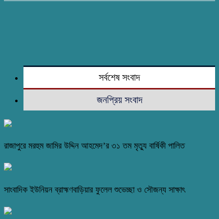
সর্বশেষ সংবাদ
জনপ্রিয় সংবাদ
রাজাপুরে মরহুম জামির উদ্দিন আহমেদ’র ৩১ তম মৃত্যু বার্ষিকী পালিত
সাংবাদিক ইউনিয়ন ব্রাহ্মণবাড়িয়ার ফুলেল শুভেচ্ছা ও সৌজন্য সাক্ষাৎ