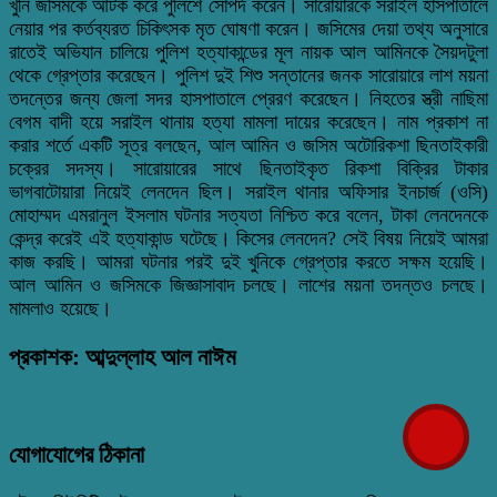
খুনি জসিমকে আটক করে পুলিশে সোপর্দ করেন। সারোয়ারকে সরাইল হাসপাতালে
নেয়ার পর কর্তব্যরত চিকিৎসক মৃত ঘোষণা করেন। জসিমের দেয়া তথ্য অনুসারে
রাতেই অভিযান চালিয়ে পুলিশ হত্যাকান্ডের মূল নায়ক আল আমিনকে সৈয়দটুলা
থেকে গ্রেপ্তার করেছেন। পুলিশ দুই শিশু সন্তানের জনক সারোয়ারে লাশ ময়না
তদন্তের জন্য জেলা সদর হাসপাতালে প্রেরণ করেছেন। নিহতের স্ত্রী নাছিমা
বেগম বাদী হয়ে সরাইল থানায় হত্যা মামলা দায়ের করেছেন। নাম প্রকাশ না
করার শর্তে একটি সূত্র বলছেন, আল আমিন ও জসিম অটোরিকশা ছিনতাইকারী
চক্রের সদস্য। সারোয়ারের সাথে ছিনতাইকৃত রিকশা বিক্রির টাকার
ভাগবাটোয়ারা নিয়েই লেনদেন ছিল। সরাইল থানার অফিসার ইনচার্জ (ওসি)
মোহাম্মদ এমরানুল ইসলাম ঘটনার সত্যতা নিশ্চিত করে বলেন, টাকা লেনদেনকে
কেন্দ্র করেই এই হত্যাকান্ড ঘটেছে। কিসের লেনদেন? সেই বিষয় নিয়েই আমরা
কাজ করছি। আমরা ঘটনার পরই দুই খুনিকে গ্রেপ্তার করতে সক্ষম হয়েছি।
আল আমিন ও জসিমকে জিজ্ঞাসাবাদ চলছে। লাশের ময়না তদন্তও চলছে।
মামলাও হয়েছে।
প্রকাশক: আব্দুল্লাহ আল নাঈম
যোগাযোগের ঠিকানা