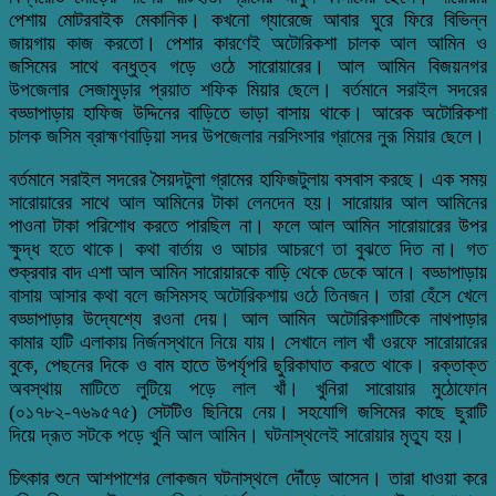
পেশায় মোটরবাইক মেকানিক। কখনো গ্যারেজে আবার ঘুরে ফিরে বিভিন্ন
জায়গায় কাজ করতো। পেশার কারণেই অটোরিকশা চালক আল আমিন ও
জসিমের সাথে বন্ধুত্ব গড়ে ওঠে সারোয়ারের। আল আমিন বিজয়নগর
উপজেলার সেজামুড়ার প্রয়াত শফিক মিয়ার ছেলে। বর্তমানে সরাইল সদরের
বড্ডাপাড়ায় হাফিজ উদ্দিনের বাড়িতে ভাড়া বাসায় থাকে। আরেক অটোরিকশা
চালক জসিম ব্রাহ্মণবাড়িয়া সদর উপজেলার নরসিংসার গ্রামের নুরূ মিয়ার ছেলে।
বর্তমানে সরাইল সদরের সৈয়দটুলা গ্রামের হাফিজটুলায় বসবাস করছে। এক সময়
সারোয়ারের সাথে আল আমিনের টাকা লেনদেন হয়। সারোয়ার আল আমিনের
পাওনা টাকা পরিশোধ করতে পারছিল না। ফলে আল আমিন সারোয়ারের উপর
ক্ষুদ্ধ হতে থাকে। কথা বার্তায় ও আচার আচরণে তা বুঝতে দিত না। গত
শুক্রবার বাদ এশা আল আমিন সারোয়ারকে বাড়ি থেকে ডেকে আনে। বড্ডাপাড়ায়
বাসায় আসার কথা বলে জসিমসহ অটোরিকশায় ওঠে তিনজন। তারা হেঁসে খেলে
বড্ডাপাড়ার উদ্যেশ্যে রওনা দেয়। আল আমিন অটোরিকশাটিকে নাথপাড়ার
কামার হাটি এলাকায় নির্জনস্থানে নিয়ে যায়। সেখানে লাল খাঁ ওরফে সারোয়ারের
বুকে, পেছনের দিকে ও বাম হাতে উপর্যৃপরি ছুরিকাঘাত করতে থাকে। রক্তাক্ত
অবস্থায় মাটিতে লুটিয়ে পড়ে লাল খাঁ। খুনিরা সারোয়ার মুঠোফোন
(০১৭৮২-৭৬৯৫৭৫) সেটটিও ছিনিয়ে নেয়। সহযোগি জসিমের কাছে ছুরাটি
দিয়ে দ্রূত সটকে পড়ে খুনি আল আমিন। ঘটনাস্থলেই সারোয়ার মৃত্যু হয়।
চিৎকার শুনে আশপাশের লোকজন ঘটনাস্থলে দৌঁড়ে আসেন। তারা ধাওয়া করে