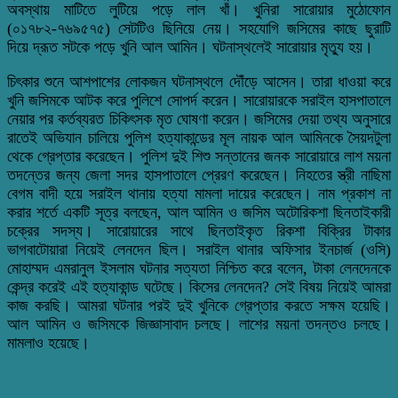
অবস্থায় মাটিতে লুটিয়ে পড়ে লাল খাঁ। খুনিরা সারোয়ার মুঠোফোন
(০১৭৮২-৭৬৯৫৭৫) সেটটিও ছিনিয়ে নেয়। সহযোগি জসিমের কাছে ছুরাটি
দিয়ে দ্রূত সটকে পড়ে খুনি আল আমিন। ঘটনাস্থলেই সারোয়ার মৃত্যু হয়।
চিৎকার শুনে আশপাশের লোকজন ঘটনাস্থলে দৌঁড়ে আসেন। তারা ধাওয়া করে
খুনি জসিমকে আটক করে পুলিশে সোপর্দ করেন। সারোয়ারকে সরাইল হাসপাতালে
নেয়ার পর কর্তব্যরত চিকিৎসক মৃত ঘোষণা করেন। জসিমের দেয়া তথ্য অনুসারে
রাতেই অভিযান চালিয়ে পুলিশ হত্যাকান্ডের মূল নায়ক আল আমিনকে সৈয়দটুলা
থেকে গ্রেপ্তার করেছেন। পুলিশ দুই শিশু সন্তানের জনক সারোয়ারে লাশ ময়না
তদন্তের জন্য জেলা সদর হাসপাতালে প্রেরণ করেছেন। নিহতের স্ত্রী নাছিমা
বেগম বাদী হয়ে সরাইল থানায় হত্যা মামলা দায়ের করেছেন। নাম প্রকাশ না
করার শর্তে একটি সূত্র বলছেন, আল আমিন ও জসিম অটোরিকশা ছিনতাইকারী
চক্রের সদস্য। সারোয়ারের সাথে ছিনতাইকৃত রিকশা বিক্রির টাকার
ভাগবাটোয়ারা নিয়েই লেনদেন ছিল। সরাইল থানার অফিসার ইনচার্জ (ওসি)
মোহাম্মদ এমরানুল ইসলাম ঘটনার সত্যতা নিশ্চিত করে বলেন, টাকা লেনদেনকে
কেন্দ্র করেই এই হত্যাকান্ড ঘটেছে। কিসের লেনদেন? সেই বিষয় নিয়েই আমরা
কাজ করছি। আমরা ঘটনার পরই দুই খুনিকে গ্রেপ্তার করতে সক্ষম হয়েছি।
আল আমিন ও জসিমকে জিজ্ঞাসাবাদ চলছে। লাশের ময়না তদন্তও চলছে।
মামলাও হয়েছে।