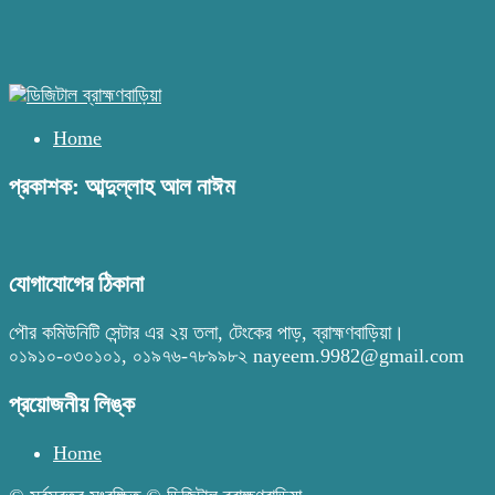
Home
প্রকাশক: আব্দুল্লাহ আল নাঈম
যোগাযোগের ঠিকানা
পৌর কমিউনিটি সেন্টার এর ২য় তলা, টেংকের পাড়, ব্রাহ্মণবাড়িয়া।
০১৯১০-০৩০১০১, ০১৯৭৬-৭৮৯৯৮২ nayeem.9982@gmail.com
প্রয়োজনীয় লিঙ্ক
Home