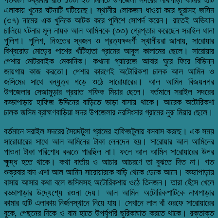
এলাকায় খুনের ঘটনাটি ঘটিয়েছে। স্থানীয় লোকজন ধাওয়া করে ছুরাসহ জসিম
(৩৭) নামের এক খুনিকে আটক করে পুলিশে সোপর্দ করেন। রাতেই অভিযান
চালিয়ে ঘটনার মূল নায়ক আল আমিনকে (৩৩) গ্রেপ্তার করেছেন সরাইল থানা
পুলিশ। পুলিশ, নিহতের স্বজন ও প্রত্যক্ষদর্শী স্থানীয়রা জানায়, সারোয়ার
বিশ্বরোড মোড়ের পাশের খাঁটিহাতা গ্রামের আবুল কালামের ছেলে। সারোয়ার
পেশায় মোটরবাইক মেকানিক। কখনো গ্যারেজে আবার ঘুরে ফিরে বিভিন্ন
জায়গায় কাজ করতো। পেশার কারণেই অটোরিকশা চালক আল আমিন ও
জসিমের সাথে বন্ধুত্ব গড়ে ওঠে সারোয়ারের। আল আমিন বিজয়নগর
উপজেলার সেজামুড়ার প্রয়াত শফিক মিয়ার ছেলে। বর্তমানে সরাইল সদরের
বড্ডাপাড়ায় হাফিজ উদ্দিনের বাড়িতে ভাড়া বাসায় থাকে। আরেক অটোরিকশা
চালক জসিম ব্রাহ্মণবাড়িয়া সদর উপজেলার নরসিংসার গ্রামের নুরূ মিয়ার ছেলে।
বর্তমানে সরাইল সদরের সৈয়দটুলা গ্রামের হাফিজটুলায় বসবাস করছে। এক সময়
সারোয়ারের সাথে আল আমিনের টাকা লেনদেন হয়। সারোয়ার আল আমিনের
পাওনা টাকা পরিশোধ করতে পারছিল না। ফলে আল আমিন সারোয়ারের উপর
ক্ষুদ্ধ হতে থাকে। কথা বার্তায় ও আচার আচরণে তা বুঝতে দিত না। গত
শুক্রবার বাদ এশা আল আমিন সারোয়ারকে বাড়ি থেকে ডেকে আনে। বড্ডাপাড়ায়
বাসায় আসার কথা বলে জসিমসহ অটোরিকশায় ওঠে তিনজন। তারা হেঁসে খেলে
বড্ডাপাড়ার উদ্যেশ্যে রওনা দেয়। আল আমিন অটোরিকশাটিকে নাথপাড়ার
কামার হাটি এলাকায় নির্জনস্থানে নিয়ে যায়। সেখানে লাল খাঁ ওরফে সারোয়ারের
বুকে, পেছনের দিকে ও বাম হাতে উপর্যৃপরি ছুরিকাঘাত করতে থাকে। রক্তাক্ত