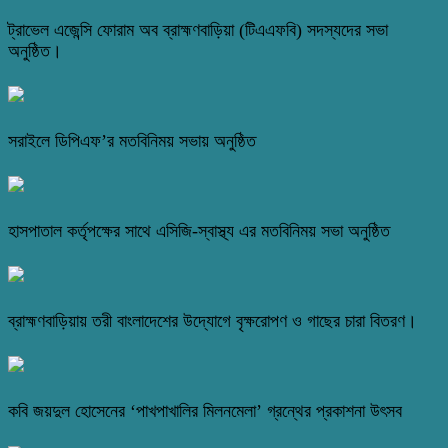
ট্রাভেল এজেন্সি ফোরাম অব ব্রাহ্মণবাড়িয়া (টিএএফবি) সদস্যদের সভা
অনুষ্ঠিত।
সরাইলে ডিপিএফ’র মতবিনিময় সভায় অনুষ্ঠিত
হাসপাতাল কর্তৃপক্ষের সাথে এসিজি-স্বাস্থ্য এর মতবিনিময় সভা অনুষ্ঠিত
ব্রাহ্মণবাড়িয়ায় তরী বাংলাদেশের উদ্যোগে বৃক্ষরোপণ ও গাছের চারা বিতরণ।
কবি জয়দুল হোসেনের ‘পাখপাখালির মিলনমেলা’ গ্রন্থের প্রকাশনা উৎসব