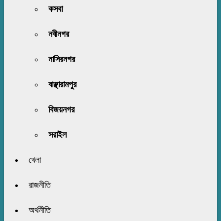
কসবা
নবীনগর
নাসিরনগর
বাঞ্ছারামপুর
বিজয়নগর
সরাইল
খেলা
রাজনীতি
অর্থনীতি