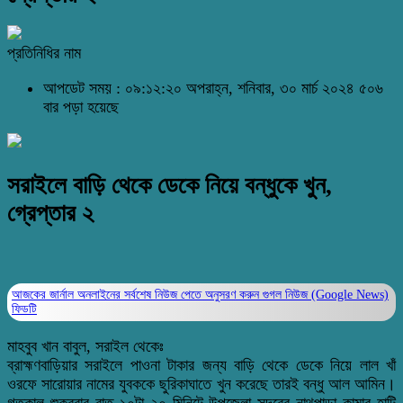
প্রতিনিধির নাম
আপডেট সময় : ০৯:১২:২০ অপরাহ্ন, শনিবার, ৩০ মার্চ ২০২৪
৫০৬
বার পড়া হয়েছে
সরাইলে বাড়ি থেকে ডেকে নিয়ে বন্ধুকে খুন,
গ্রেপ্তার ২
আজকের জার্নাল অনলাইনের সর্বশেষ নিউজ পেতে অনুসরণ করুন
গুগল নিউজ (Google News)
ফিডটি
মাহবুব খান বাবুল, সরাইল থেকেঃ
ব্রাহ্মণবাড়িয়ার সরাইলে পাওনা টাকার জন্য বাড়ি থেকে ডেকে নিয়ে লাল খাঁ
ওরফে সারোয়ার নামের যুবককে ছুরিকাঘাতে খুন করেছে তারই বন্ধু আল আমিন।
গতকাল শুক্রবার রাত ১০টা ২০ মিনিটে উপজেলা সদরের নাথপাড়া কামার হাটি