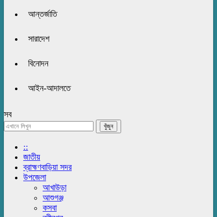
আন্তর্জাতি
সারাদেশ
বিনোদন
আইন-আদালতে
সব
::
জাতীয়
ব্রাহ্মণবাড়িয়া সদর
উপজেলা
আখাউড়া
আশুগঞ্জ
কসবা