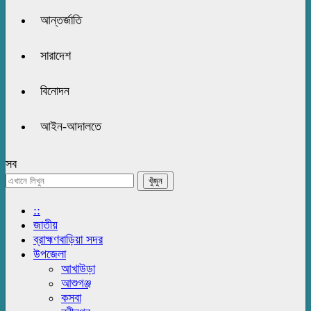
আন্তর্জাতি
সারাদেশ
বিনোদন
আইন-আদালতে
সব
::
জাতীয়
ব্রাহ্মণবাড়িয়া সদর
উপজেলা
আখাউড়া
আশুগঞ্জ
কসবা