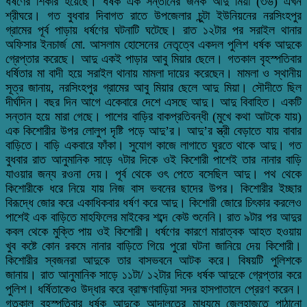
ধর্ষণের শিকার হয়েছে। ধর্ষক এক সন্তানের জনক আদু মিয়া (৩৬) এখন
শ্রীঘরে। গত বুধবার দিবাগত রাতে উপজেলার চুন্টা ইউনিয়নের নরসিংহপুর
গ্রামের পূর্ব পাড়ায় ধর্ষণের ঘটনাটি ঘটেছে। রাত ১২টার পর সরাইল থানার
অফিসার ইনচার্জ মো. আসলাম হোসেনের নেতৃত্বে একদল পুলিশ ধর্ষক আদুকে
গ্রেপ্তার করেছে। আদু একই পাড়ার আবু মিয়ার ছেলে। গতকাল বৃহস্পতিবার
ধর্ষিতার মা বাদী হয়ে সরাইল থানায় মামলা দায়ের করেছেন। মামলা ও স্থানীয়
সূত্র জানায়, নরসিংহপুর গ্রামের আবু মিয়ার ছেলে আদু মিয়া। সৌদীতে ছিল
দীর্ঘদিন। বছর দিন আগে একেবারে দেশে এসছে আদু। আদু বিবাহিত। একটি
সন্তান হয়ে মারা গেছে। পাশের বাড়ির বাকপ্রতিবন্ধী (মুখে কথা আটকে যায়)
এক কিশোরীর উপর লোলুপ দৃষ্টি পড়ে আদু’র। আদু’র স্ত্রী বেড়াতে যায় বাবার
বাড়িতে। বাড়ি একবারে ফাঁকা। সুযোগ কাজে লাগাতে ঘুরতে থাকে আদু। গত
বুধবার রাত আনুমানিক সাড়ে ৭টার দিকে ওই কিশোরী পাশেই তার নানার বাড়ি
যাওয়ার জন্য রওনা দেয়। পূর্ব থেকে ওৎ পেতে বসেছিল আদু। পথ থেকে
কিশোরীকে ধরে নিয়ে যায় নিজ বাস ভবনের ছাদের উপর। কিশোরীর ইচ্ছার
বিরূদ্ধে জোর করে একাধিকবার ধর্ষণ করে আদু। কিশোরী জোরে চিৎকার করলেও
পাশেই এক বাড়িতে মাহফিলের মাইকের শব্দে কেউ শুনেনি। রাত ৯টার পর আদুর
কবল থেকে মুক্তি পায় ওই কিশোরী। ধর্ষণের কারণে মারাত্বক আহত হওয়ায়
খুব কষ্টে কোন রকমে নানার বাড়িতে গিয়ে পুরো ঘটনা জানিয়ে দেয় কিশোরী।
কিশোরীর স্বজনরা আদুকে তার বাসভবনে আটক করে। বিষয়টি পুলিশকে
জানায়। রাত আনুমানিক সাড়ে ১১টা/ ১২টার দিকে ধর্ষক আদুকে গ্রেপ্তার করে
পুলিশ। ধর্ষিতাকেও উদ্ধার করে ব্রাহ্মণবাড়িয়া সদর হাসপাতালে প্রেরণ করেন।
গতকাল বৃহস্পতিবার ধর্ষক আদুকে আদালতের মাধ্যমে জেলহাজতে পাঠানো