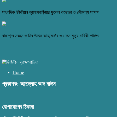
সাংবাদিক ইউনিয়ন ব্রাহ্মণবাড়িয়ার ফুলেল শুভেচ্ছা ও সৌজন্য সাক্ষাৎ
রাজাপুরে মরহুম জামির উদ্দিন আহমেদ’র ৩১ তম মৃত্যু বার্ষিকী পালিত
Home
প্রকাশক: আব্দুল্লাহ আল নাঈম
যোগাযোগের ঠিকানা