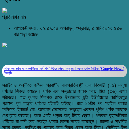
প্রতিনিধির নাম
আপডেট সময় : ০২:৪৭:২৫ অপরাহ্ন, শুক্রবার, ৪ মার্চ ২০২২
৪৪৬
বার পড়া হয়েছে
আজকের জার্নাল অনলাইনের সর্বশেষ নিউজ পেতে অনুসরণ করুন
গুগল নিউজ (Google News)
ফিডটি
সরাইলের পল্লীতে জনৈক প্রবাসীর বাকপ্রতিবন্ধী এক কিশোরী (১৬) কন্যা
ধর্ষণের শিকার হয়েছে। ধর্ষক এক সন্তানের জনক আদু মিয়া (৩৬) এখন
শ্রীঘরে। গত বুধবার দিবাগত রাতে উপজেলার চুন্টা ইউনিয়নের নরসিংহপুর
গ্রামের পূর্ব পাড়ায় ধর্ষণের ঘটনাটি ঘটেছে। রাত ১২টার পর সরাইল থানার
অফিসার ইনচার্জ মো. আসলাম হোসেনের নেতৃত্বে একদল পুলিশ ধর্ষক আদুকে
গ্রেপ্তার করেছে। আদু একই পাড়ার আবু মিয়ার ছেলে। গতকাল বৃহস্পতিবার
ধর্ষিতার মা বাদী হয়ে সরাইল থানায় মামলা দায়ের করেছেন। মামলা ও স্থানীয়
সূত্র জানায়, নরসিংহপুর গ্রামের আবু মিয়ার ছেলে আদু মিয়া। সৌদীতে ছিল