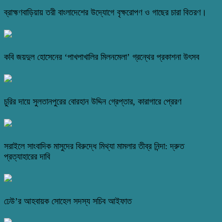
ব্রাহ্মণবাড়িয়ায় তরী বাংলাদেশের উদ্যোগে বৃক্ষরোপণ ও গাছের চারা বিতরণ।
কবি জয়দুল হোসেনের ‘পাখপাখালির মিলনমেলা’ গ্রন্থের প্রকাশনা উৎসব
চুরির দায়ে সুলতানপুরের বোরহান উদ্দিন গ্রেপ্তার, কারাগারে প্রেরণ
সরাইলে সাংবাদিক মাসুদের বিরুদ্ধে মিথ্যা মামলার তীব্র নিন্দা: দ্রুত
প্রত্যাহারের দাবি
ঢেউ’র আহবায়ক সোহেল সদস্য সচিব আইফাত