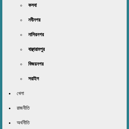
কসবা
নবীনগর
নাসিরনগর
বাঞ্ছারামপুর
বিজয়নগর
সরাইল
খেলা
রাজনীতি
অর্থনীতি