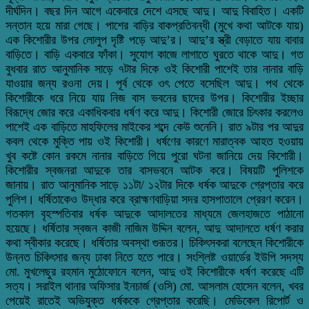
দীর্ঘদিন। বছর দিন আগে একেবারে দেশে এসছে আদু। আদু বিবাহিত। একটি
সন্তান হয়ে মারা গেছে। পাশের বাড়ির বাকপ্রতিবন্ধী (মুখে কথা আটকে যায়)
এক কিশোরীর উপর লোলুপ দৃষ্টি পড়ে আদু’র। আদু’র স্ত্রী বেড়াতে যায় বাবার
বাড়িতে। বাড়ি একবারে ফাঁকা। সুযোগ কাজে লাগাতে ঘুরতে থাকে আদু। গত
বুধবার রাত আনুমানিক সাড়ে ৭টার দিকে ওই কিশোরী পাশেই তার নানার বাড়ি
যাওয়ার জন্য রওনা দেয়। পূর্ব থেকে ওৎ পেতে বসেছিল আদু। পথ থেকে
কিশোরীকে ধরে নিয়ে যায় নিজ বাস ভবনের ছাদের উপর। কিশোরীর ইচ্ছার
বিরূদ্ধে জোর করে একাধিকবার ধর্ষণ করে আদু। কিশোরী জোরে চিৎকার করলেও
পাশেই এক বাড়িতে মাহফিলের মাইকের শব্দে কেউ শুনেনি। রাত ৯টার পর আদুর
কবল থেকে মুক্তি পায় ওই কিশোরী। ধর্ষণের কারণে মারাত্বক আহত হওয়ায়
খুব কষ্টে কোন রকমে নানার বাড়িতে গিয়ে পুরো ঘটনা জানিয়ে দেয় কিশোরী।
কিশোরীর স্বজনরা আদুকে তার বাসভবনে আটক করে। বিষয়টি পুলিশকে
জানায়। রাত আনুমানিক সাড়ে ১১টা/ ১২টার দিকে ধর্ষক আদুকে গ্রেপ্তার করে
পুলিশ। ধর্ষিতাকেও উদ্ধার করে ব্রাহ্মণবাড়িয়া সদর হাসপাতালে প্রেরণ করেন।
গতকাল বৃহস্পতিবার ধর্ষক আদুকে আদালতের মাধ্যমে জেলহাজতে পাঠানো
হয়েছে। ধর্ষিতার স্বজন কাজী নাজিম উদ্দিন বলেন, আদু আদালতে ধর্ষণ করার
কথা স্বীকার করেছে। ধর্ষিতার অবস্থা গুরূতর। চিকিৎসকরা বলেছেন কিশোরীকে
উন্নত চিকিৎসার জন্য ঢাকা নিতে হতে পারে। সংশ্লিষ্ট ওয়ার্ডের ইউপি সদস্য
মো. মুখলেছুর রহমান মুঠোফোনে বলেন, আদু ওই কিশোরীকে ধর্ষণ করেছে এটি
সত্য। সরাইল থানার অফিসার ইনচার্জ (ওসি) মো. আসলাম হোসেন বলেন, খবর
পেয়েই রাতেই অভিযুক্ত ধর্ষককে গ্রেপ্তার করেছি। মেডিকেল রিপোর্ট ও