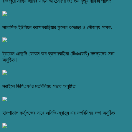
রাজাপুরে মরহুম জামির উদ্দিন আহমেদ’র ৩১ তম মৃত্যু বার্ষিকী পালিত
সাংবাদিক ইউনিয়ন ব্রাহ্মণবাড়িয়ার ফুলেল শুভেচ্ছা ও সৌজন্য সাক্ষাৎ
ট্রাভেল এজেন্সি ফোরাম অব ব্রাহ্মণবাড়িয়া (টিএএফবি) সদস্যদের সভা
অনুষ্ঠিত।
সরাইলে ডিপিএফ’র মতবিনিময় সভায় অনুষ্ঠিত
হাসপাতাল কর্তৃপক্ষের সাথে এসিজি-স্বাস্থ্য এর মতবিনিময় সভা অনুষ্ঠিত