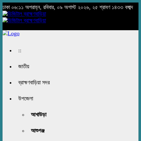
ঢাকা
০৬:১১ অপরাহ্ন, রবিবার, ০৯ অগাস্ট ২০২৬, ২৫ শ্রাবণ ১৪৩৩ বঙ্গাব্দ
::
জাতীয়
ব্রাহ্মণবাড়িয়া সদর
উপজেলা
আখাউড়া
আশুগঞ্জ