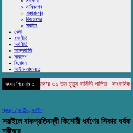
নবীনগর
নাসিরনগর
বাঞ্ছারামপুর
বিজয়নগর
সরাইল
খেলা
রাজনীতি
অর্থনীতি
আন্তর্জাতি
সারাদেশ
বিনোদন
আইন-আদালতে
মির উদ্দিন আহমেদ’র ৩১ তম মৃত্যু বার্ষিকী পালিত
সাংবাদিক ইউনি
সংবাদ শিরোনাম ::
প্রচ্ছদ /
জাতীয়
,
সরাইল
সরাইলে বাকপ্রতিবন্ধী কিশোরী ধর্ষণের শিকার ধর্ষক
শ্রীঘরে