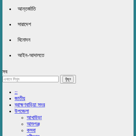
আন্তর্জাতি
সারাদেশ
বিনোদন
আইন-আদালতে
সব
::
জাতীয়
ব্রাহ্মণবাড়িয়া সদর
উপজেলা
আখাউড়া
আশুগঞ্জ
কসবা