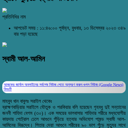
প্রতিনিধির নাম
আপডেট সময় : ১১:৪৬:০০ পূর্বাহ্ন, বুধবার, ১৩ ডিসেম্বর ২০২৩
৩৪৯
বার পড়া হয়েছে
স্বামী আল-আমিন
আজকের জার্নাল অনলাইনের সর্বশেষ নিউজ পেতে অনুসরণ করুন
গুগল নিউজ (Google News)
ফিডটি
মাহবুব খান বাবুলঃ সরাইল থেকেঃ
ব্রাহ্মণবাড়িয়ার সরাইলে যৌতুক ও পরকিয়ার বলি হয়েছেন গৃহবধু দুই সন্তানের
জননী শাহিদা বেগম (৩০)। এক সময়ের ভালবাসার শাহিদার শরীরে মধ্যযোগীয়
কায়দায় পেট্রোল ঢেলে আগুনে পুঁড়িয়ে হত্যার অভিযোগ পাষন্ড স্বামী আল-
আমিনের বিরূদ্ধে। পিতার দেয়া আগুনে শরীরের ৯০ ভাগ পুঁড়ে মৃত্যুর সাথে