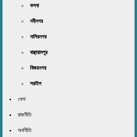
কসবা
নবীনগর
নাসিরনগর
বাঞ্ছারামপুর
বিজয়নগর
সরাইল
খেলা
রাজনীতি
অর্থনীতি