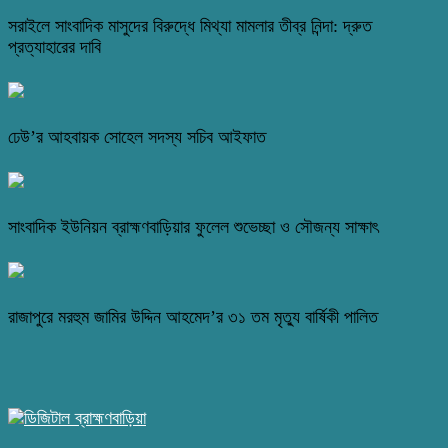
সরাইলে সাংবাদিক মাসুদের বিরুদ্ধে মিথ্যা মামলার তীব্র নিন্দা: দ্রুত
প্রত্যাহারের দাবি
ঢেউ’র আহবায়ক সোহেল সদস্য সচিব আইফাত
সাংবাদিক ইউনিয়ন ব্রাহ্মণবাড়িয়ার ফুলেল শুভেচ্ছা ও সৌজন্য সাক্ষাৎ
রাজাপুরে মরহুম জামির উদ্দিন আহমেদ’র ৩১ তম মৃত্যু বার্ষিকী পালিত