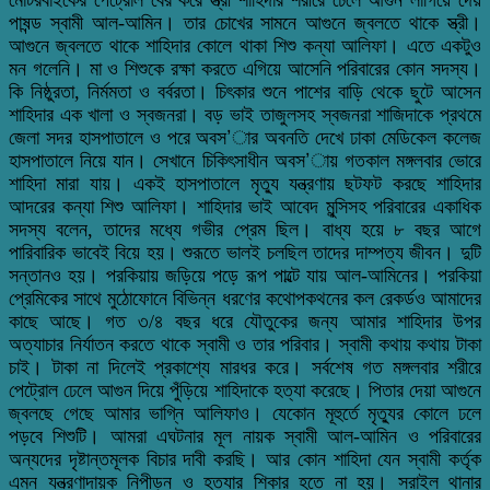
পাষন্ড স্বামী আল-আমিন। তার চোখের সামনে আগুনে জ্বলতে থাকে স্ত্রী।
আগুনে জ্বলতে থাকে শাহিদার কোলে থাকা শিশু কন্যা আলিফা। এতে একটুও
মন গলেনি। মা ও শিশুকে রক্ষা করতে এগিয়ে আসেনি পরিবারের কোন সদস্য।
কি নিষ্ঠুরতা, নির্মমতা ও বর্বরতা। চিৎকার শুনে পাশের বাড়ি থেকে ছুটে আসেন
শাহিদার এক খালা ও স্বজনরা। বড় ভাই তাজুলসহ স্বজনরা শাজিদাকে প্রথমে
জেলা সদর হাসপাতালে ও পরে অবস’ার অবনতি দেখে ঢাকা মেডিকেল কলেজ
হাসপাতালে নিয়ে যান। সেখানে চিকিৎসাধীন অবস’ায় গতকাল মঙ্গলবার ভোরে
শাহিদা মারা যায়। একই হাসপাতালে মৃত্যু যন্ত্রণায় ছটফট করছে শাহিদার
আদরের কন্যা শিশু আলিফা। শাহিদার ভাই আবেদ মুন্সিসহ পরিবারের একাধিক
সদস্য বলেন, তাদের মধ্যে গভীর প্রেম ছিল। বাধ্য হয়ে ৮ বছর আগে
পারিবারিক ভাবেই বিয়ে হয়। শুরূতে ভালই চলছিল তাদের দাম্পত্য জীবন। দুটি
সন্তানও হয়। পরকিয়ায় জড়িয়ে পড়ে রূপ পাল্টে যায় আল-আমিনের। পরকিয়া
প্রেমিকের সাথে মুঠোফোনে বিভিন্ন ধরণের কথোপকথনের কল রেকর্ডও আমাদের
কাছে আছে। গত ৩/৪ বছর ধরে যৌতুকের জন্য আমার শাহিদার উপর
অত্যাচার নির্যাতন করতে থাকে স্বামী ও তার পরিবার। স্বামী কথায় কথায় টাকা
চাই। টাকা না দিলেই প্রকাশ্যে মারধর করে। সর্বশেষ গত মঙ্গলবার শরীরে
পেট্রোল ঢেলে আগুন দিয়ে পুঁড়িয়ে শাহিদাকে হত্যা করেছে। পিতার দেয়া আগুনে
জ্বলছে গেছে আমার ভাগ্নি আলিফাও। যেকোন মূহুর্তে মৃত্যুর কোলে ঢলে
পড়বে শিশুটি। আমরা এঘটনার মূল নায়ক স্বামী আল-আমিন ও পরিবারের
অন্যদের দৃষ্টান্তমূলক বিচার দাবী করছি। আর কোন শাহিদা যেন স্বামী কর্তৃক
এমন যন্ত্রণাদায়ক নিপীড়ন ও হত্যার শিকার হতে না হয়। সরাইল থানার