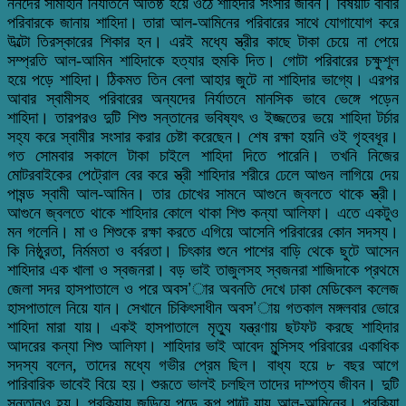
ননদের সীমাহীন নির্যাতনে অতিষ্ঠ হয়ে ওঠে শাহিদার সংসার জীবন। বিষয়টি বাবার
পরিবারকে জানায় শাহিদা। তারা আল-আমিনের পরিবারের সাথে যোগাযোগ করে
উল্টো তিরস্কারের শিকার হন। এরই মধ্যে স্ত্রীর কাছে টাকা চেয়ে না পেয়ে
সম্প্রতি আল-আমিন শাহিদাকে হত্যার হুমকি দিত। গোটা পরিবারের চক্ষুশূল
হয়ে পড়ে শাহিদা। ঠিকমত তিন বেলা আহার জুটে না শাহিদার ভাগ্যে। এরপর
আবার স্বামীসহ পরিবারের অন্যদের নির্যাতনে মানসিক ভাবে ভেঙ্গে পড়েন
শাহিদা। তারপরও দুটি শিশু সন্তানের ভবিষ্যৎ ও ইজ্জতের ভয়ে শাহিদা টর্চার
সহ্য করে স্বামীর সংসার করার চেষ্টা করেছেন। শেষ রক্ষা হয়নি ওই গৃহবধূর।
গত সোমবার সকালে টাকা চাইলে শাহিদা দিতে পারেনি। তখনি নিজের
মোটরবাইকের পেট্রোল বের করে স্ত্রী শাহিদার শরীরে ঢেলে আগুন লাগিয়ে দেয়
পাষন্ড স্বামী আল-আমিন। তার চোখের সামনে আগুনে জ্বলতে থাকে স্ত্রী।
আগুনে জ্বলতে থাকে শাহিদার কোলে থাকা শিশু কন্যা আলিফা। এতে একটুও
মন গলেনি। মা ও শিশুকে রক্ষা করতে এগিয়ে আসেনি পরিবারের কোন সদস্য।
কি নিষ্ঠুরতা, নির্মমতা ও বর্বরতা। চিৎকার শুনে পাশের বাড়ি থেকে ছুটে আসেন
শাহিদার এক খালা ও স্বজনরা। বড় ভাই তাজুলসহ স্বজনরা শাজিদাকে প্রথমে
জেলা সদর হাসপাতালে ও পরে অবস’ার অবনতি দেখে ঢাকা মেডিকেল কলেজ
হাসপাতালে নিয়ে যান। সেখানে চিকিৎসাধীন অবস’ায় গতকাল মঙ্গলবার ভোরে
শাহিদা মারা যায়। একই হাসপাতালে মৃত্যু যন্ত্রণায় ছটফট করছে শাহিদার
আদরের কন্যা শিশু আলিফা। শাহিদার ভাই আবেদ মুন্সিসহ পরিবারের একাধিক
সদস্য বলেন, তাদের মধ্যে গভীর প্রেম ছিল। বাধ্য হয়ে ৮ বছর আগে
পারিবারিক ভাবেই বিয়ে হয়। শুরূতে ভালই চলছিল তাদের দাম্পত্য জীবন। দুটি
সন্তানও হয়। পরকিয়ায় জড়িয়ে পড়ে রূপ পাল্টে যায় আল-আমিনের। পরকিয়া