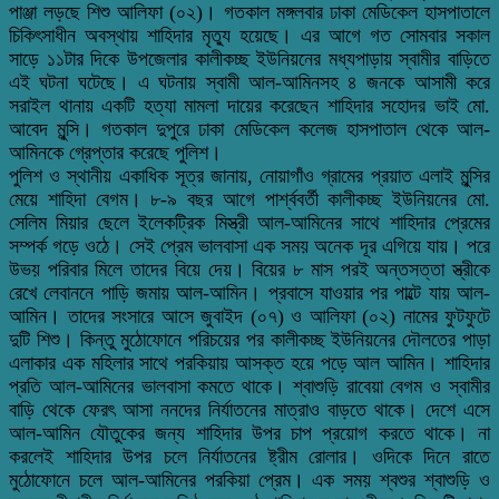
পাঞ্জা লড়ছে শিশু আলিফা (০২)। গতকাল মঙ্গলবার ঢাকা মেডিকেল হাসপাতালে
চিকিৎসাধীন অবস্থায় শাহিদার মৃত্যু হয়েছে। এর আগে গত সোমবার সকাল
সাড়ে ১১টার দিকে উপজেলার কালীকচ্ছ ইউনিয়নের মধ্যপাড়ায় স্বামীর বাড়িতে
এই ঘটনা ঘটেছে। এ ঘটনায় স্বামী আল-আমিনসহ ৪ জনকে আসামী করে
সরাইল থানায় একটি হত্যা মামলা দায়ের করেছেন শাহিদার সহোদর ভাই মো.
আবেদ মুন্সি। গতকাল দুপুরে ঢাকা মেডিকেল কলেজ হাসপাতাল থেকে আল-
আমিনকে গ্রেপ্তার করেছে পুলিশ।
পুলিশ ও স্থানীয় একাধিক সূত্র জানায়, নোয়াগাঁও গ্রামের প্রয়াত এলাই মুন্সির
মেয়ে শাহিদা বেগম। ৮-৯ বছর আগে পার্শ্ববর্তী কালীকচ্ছ ইউনিয়নের মো.
সেলিম মিয়ার ছেলে ইলেকট্রিক মিস্ত্রী আল-আমিনের সাথে শাহিদার প্রেমের
সম্পর্ক গড়ে ওঠে। সেই প্রেম ভালবাসা এক সময় অনেক দূর এগিয়ে যায়। পরে
উভয় পরিবার মিলে তাদের বিয়ে দেয়। বিয়ের ৮ মাস পরই অন্তসত্তা স্ত্রীকে
রেখে লেবাননে পাড়ি জমায় আল-আমিন। প্রবাসে যাওয়ার পর পাল্টে যায় আল-
আমিন। তাদের সংসারে আসে জুবাইদ (০৭) ও আলিফা (০২) নামের ফুটফুটে
দুটি শিশু। কিন্তু মুঠোফোনে পরিচয়ের পর কালীকচ্ছ ইউনিয়নের দৌলতের পাড়া
এলাকার এক মহিলার সাথে পরকিয়ায় আসক্ত হয়ে পড়ে আল আমিন। শাহিদার
প্রতি আল-আমিনের ভালবাসা কমতে থাকে। শ্বাশুড়ি রাবেয়া বেগম ও স্বামীর
বাড়ি থেকে ফেরৎ আসা ননদের নির্যাতনের মাত্রাও বাড়তে থাকে। দেশে এসে
আল-আমিন যৌতুকের জন্য শাহিদার উপর চাপ প্রয়োগ করতে থাকে। না
করলেই শাহিদার উপর চলে নির্যাতনের ষ্ট্রীম রোলার। ওদিকে দিনে রাতে
মুঠোফোনে চলে আল-আমিনের পরকিয়া প্রেম। এক সময় শ্বশুর শ্বাশুড়ি ও