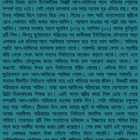
সেলিম মিয়ার ছেলে ইলেকট্রিক মিস্ত্রী আল-আমিনের সাথে শাহিদার প্রেমের
সম্পর্ক গড়ে ওঠে। সেই প্রেম ভালবাসা এক সময় অনেক দূর এগিয়ে যায়। পরে
উভয় পরিবার মিলে তাদের বিয়ে দেয়। বিয়ের ৮ মাস পরই অন্তসত্তা স্ত্রীকে
রেখে লেবাননে পাড়ি জমায় আল-আমিন। প্রবাসে যাওয়ার পর পাল্টে যায় আল-
আমিন। তাদের সংসারে আসে জুবাইদ (০৭) ও আলিফা (০২) নামের ফুটফুটে
দুটি শিশু। কিন্তু মুঠোফোনে পরিচয়ের পর কালীকচ্ছ ইউনিয়নের দৌলতের পাড়া
এলাকার এক মহিলার সাথে পরকিয়ায় আসক্ত হয়ে পড়ে আল আমিন। শাহিদার
প্রতি আল-আমিনের ভালবাসা কমতে থাকে। শ্বাশুড়ি রাবেয়া বেগম ও স্বামীর
বাড়ি থেকে ফেরৎ আসা ননদের নির্যাতনের মাত্রাও বাড়তে থাকে। দেশে এসে
আল-আমিন যৌতুকের জন্য শাহিদার উপর চাপ প্রয়োগ করতে থাকে। না
করলেই শাহিদার উপর চলে নির্যাতনের ষ্ট্রীম রোলার। ওদিকে দিনে রাতে
মুঠোফোনে চলে আল-আমিনের পরকিয়া প্রেম। এক সময় শ্বশুর শ্বাশুড়ি ও
ননদের সীমাহীন নির্যাতনে অতিষ্ঠ হয়ে ওঠে শাহিদার সংসার জীবন। বিষয়টি বাবার
পরিবারকে জানায় শাহিদা। তারা আল-আমিনের পরিবারের সাথে যোগাযোগ করে
উল্টো তিরস্কারের শিকার হন। এরই মধ্যে স্ত্রীর কাছে টাকা চেয়ে না পেয়ে
সম্প্রতি আল-আমিন শাহিদাকে হত্যার হুমকি দিত। গোটা পরিবারের চক্ষুশূল
হয়ে পড়ে শাহিদা। ঠিকমত তিন বেলা আহার জুটে না শাহিদার ভাগ্যে। এরপর
আবার স্বামীসহ পরিবারের অন্যদের নির্যাতনে মানসিক ভাবে ভেঙ্গে পড়েন
শাহিদা। তারপরও দুটি শিশু সন্তানের ভবিষ্যৎ ও ইজ্জতের ভয়ে শাহিদা টর্চার
সহ্য করে স্বামীর সংসার করার চেষ্টা করেছেন। শেষ রক্ষা হয়নি ওই গৃহবধূর।
গত সোমবার সকালে টাকা চাইলে শাহিদা দিতে পারেনি। তখনি নিজের
মোটরবাইকের পেট্রোল বের করে স্ত্রী শাহিদার শরীরে ঢেলে আগুন লাগিয়ে দেয়