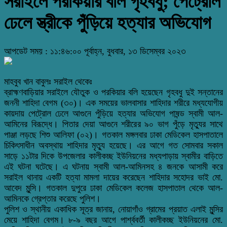
সরাইলে পরকিয়ার বলি গৃহবধু; পেট্রোল
ঢেলে স্ত্রীকে পুঁড়িয়ে হত্যার অভিযোগ
আপডেট সময় : ১১:৪৬:০০ পূর্বাহ্ন, বুধবার, ১৩ ডিসেম্বর ২০২৩
মাহবুব খান বাবুলঃ সরাইল থেকেঃ
ব্রাহ্মণবাড়িয়ার সরাইলে যৌতুক ও পরকিয়ার বলি হয়েছেন গৃহবধু দুই সন্তানের
জননী শাহিদা বেগম (৩০)। এক সময়ের ভালবাসার শাহিদার শরীরে মধ্যযোগীয়
কায়দায় পেট্রোল ঢেলে আগুনে পুঁড়িয়ে হত্যার অভিযোগ পাষন্ড স্বামী আল-
আমিনের বিরূদ্ধে। পিতার দেয়া আগুনে শরীরের ৯০ ভাগ পুঁড়ে মৃত্যুর সাথে
পাঞ্জা লড়ছে শিশু আলিফা (০২)। গতকাল মঙ্গলবার ঢাকা মেডিকেল হাসপাতালে
চিকিৎসাধীন অবস্থায় শাহিদার মৃত্যু হয়েছে। এর আগে গত সোমবার সকাল
সাড়ে ১১টার দিকে উপজেলার কালীকচ্ছ ইউনিয়নের মধ্যপাড়ায় স্বামীর বাড়িতে
এই ঘটনা ঘটেছে। এ ঘটনায় স্বামী আল-আমিনসহ ৪ জনকে আসামী করে
সরাইল থানায় একটি হত্যা মামলা দায়ের করেছেন শাহিদার সহোদর ভাই মো.
আবেদ মুন্সি। গতকাল দুপুরে ঢাকা মেডিকেল কলেজ হাসপাতাল থেকে আল-
আমিনকে গ্রেপ্তার করেছে পুলিশ।
পুলিশ ও স্থানীয় একাধিক সূত্র জানায়, নোয়াগাঁও গ্রামের প্রয়াত এলাই মুন্সির
মেয়ে শাহিদা বেগম। ৮-৯ বছর আগে পার্শ্ববর্তী কালীকচ্ছ ইউনিয়নের মো.