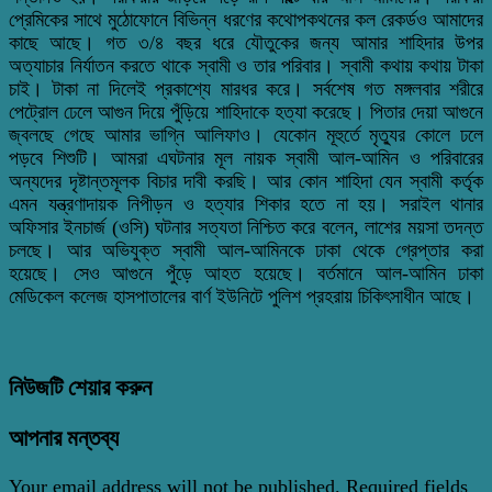
প্রেমিকের সাথে মুঠোফোনে বিভিন্ন ধরণের কথোপকথনের কল রেকর্ডও আমাদের
কাছে আছে। গত ৩/৪ বছর ধরে যৌতুকের জন্য আমার শাহিদার উপর
অত্যাচার নির্যাতন করতে থাকে স্বামী ও তার পরিবার। স্বামী কথায় কথায় টাকা
চাই। টাকা না দিলেই প্রকাশ্যে মারধর করে। সর্বশেষ গত মঙ্গলবার শরীরে
পেট্রোল ঢেলে আগুন দিয়ে পুঁড়িয়ে শাহিদাকে হত্যা করেছে। পিতার দেয়া আগুনে
জ্বলছে গেছে আমার ভাগ্নি আলিফাও। যেকোন মূহুর্তে মৃত্যুর কোলে ঢলে
পড়বে শিশুটি। আমরা এঘটনার মূল নায়ক স্বামী আল-আমিন ও পরিবারের
অন্যদের দৃষ্টান্তমূলক বিচার দাবী করছি। আর কোন শাহিদা যেন স্বামী কর্তৃক
এমন যন্ত্রণাদায়ক নিপীড়ন ও হত্যার শিকার হতে না হয়। সরাইল থানার
অফিসার ইনচার্জ (ওসি) ঘটনার সত্যতা নিশ্চিত করে বলেন, লাশের ময়সা তদন্ত
চলছে। আর অভিযুক্ত স্বামী আল-আমিনকে ঢাকা থেকে গ্রেপ্তার করা
হয়েছে। সেও আগুনে পুঁড়ে আহত হয়েছে। বর্তমানে আল-আমিন ঢাকা
মেডিকেল কলেজ হাসপাতালের বার্ণ ইউনিটে পুলিশ প্রহরায় চিকিৎসাধীন আছে।
নিউজটি শেয়ার করুন
আপনার মন্তব্য
Your email address will not be published.
Required fields