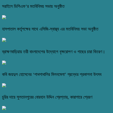
সরাইলে ডিপিএফ’র মতবিনিময় সভায় অনুষ্ঠিত
হাসপাতাল কর্তৃপক্ষের সাথে এসিজি-স্বাস্থ্য এর মতবিনিময় সভা অনুষ্ঠিত
ব্রাহ্মণবাড়িয়ায় তরী বাংলাদেশের উদ্যোগে বৃক্ষরোপণ ও গাছের চারা বিতরণ।
কবি জয়দুল হোসেনের ‘পাখপাখালির মিলনমেলা’ গ্রন্থের প্রকাশনা উৎসব
চুরির দায়ে সুলতানপুরের বোরহান উদ্দিন গ্রেপ্তার, কারাগারে প্রেরণ