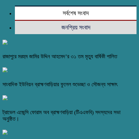
সর্বশেষ সংবাদ
জনপ্রিয় সংবাদ
রাজাপুরে মরহুম জামির উদ্দিন আহমেদ’র ৩১ তম মৃত্যু বার্ষিকী পালিত
সাংবাদিক ইউনিয়ন ব্রাহ্মণবাড়িয়ার ফুলেল শুভেচ্ছা ও সৌজন্য সাক্ষাৎ
ট্রাভেল এজেন্সি ফোরাম অব ব্রাহ্মণবাড়িয়া (টিএএফবি) সদস্যদের সভা
অনুষ্ঠিত।