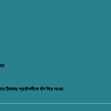
িহত
গরে ঠিকাদার প্রকৌশলীকে বাঁশ দিয়ে দাওয়া