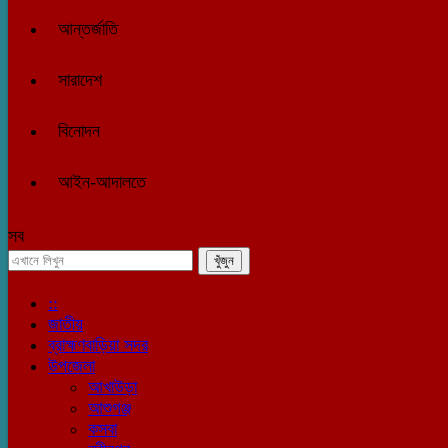
আন্তর্জাতি
সারাদেশ
বিনোদন
আইন-আদালতে
সব
::
জাতীয়
ব্রাহ্মণবাড়িয়া সদর
উপজেলা
আখাউড়া
আশুগঞ্জ
কসবা