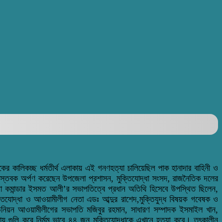
র কালিকচ্ছ ধর্মতীর্থ এলাকায় এই গনণহত্যা চালিয়েছিল পাক হানাদার বাহিনী ও
স্ফস্তবক অর্পণ করেছেন উপজেলা প্রশাসন, মুক্তিযোদ্ধা সংসদ, রাজনৈতিক দলের
ধা কমান্ডার ইসমত আলী’র সভাপতিত্বে প্রধান অতিথি হিসেবে উপস্থিত ছিলেন,
্তিযোদ্ধা ও আওয়ামীলীগ নেতা এডঃ আব্দুর রাশেদ,মুক্তিযুদ্ধ বিষয়ক গবেষক ও
্ছ ইউনিয়ন আওয়ামীলীগের সভাপতি মজিবুর রহমান, সাধারণ সম্পাদক ইসমাইল খান,
ায় গুলি করে নির্মম ভাবে ৪৪ জন মুক্তিযোদ্ধাকে এখানে হত্যা করে। তৎকালীন