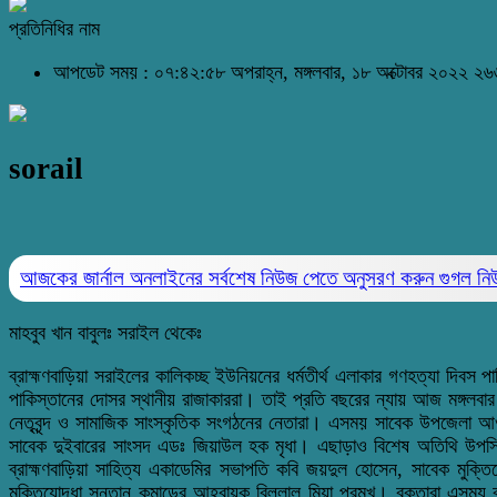
প্রতিনিধির নাম
আপডেট সময় : ০৭:৪২:৫৮ অপরাহ্ন, মঙ্গলবার, ১৮ অক্টোবর ২০২২
২৬৬
sorail
আজকের জার্নাল অনলাইনের সর্বশেষ নিউজ পেতে অনুসরণ করুন
গুগল ন
মাহবুব খান বাবুলঃ সরাইল থেকেঃ
ব্রাহ্মণবাড়িয়া সরাইলের কালিকচ্ছ ইউনিয়নের ধর্মতীর্থ এলাকার গণহত্যা দিব
পাকিস্তানের দোসর স্থানীয় রাজাকাররা। তাই প্রতি বছরের ন্যায় আজ মঙ্গলবার
নেতৃবৃন্দ ও সামাজিক সাংস্কৃতিক সংগঠনের নেতারা। এসময় সাবেক উপজেলা আও
সাবেক দুইবারের সাংসদ এডঃ জিয়াউল হক মৃধা। এছাড়াও বিশেষ অতিথি উপস্থিত 
ব্রাহ্মণবাড়িয়া সাহিত্য একাডেমির সভাপতি কবি জয়দুল হোসেন, সাবেক মুক্তি
মুক্তিযোদ্ধা সন্তান কমান্ডের আহবায়ক বিল্লাল মিয়া প্রমুখ। বক্তারা এসম