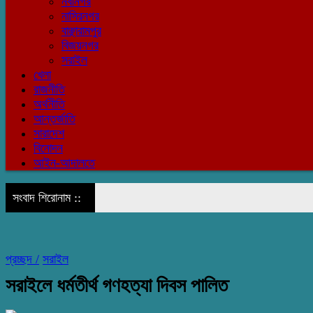
নবীনগর
নাসিরনগর
বাঞ্ছারামপুর
বিজয়নগর
সরাইল
খেলা
রাজনীতি
অর্থনীতি
আন্তর্জাতি
সারাদেশ
বিনোদন
আইন-আদালতে
সংবাদ শিরোনাম ::
প্রচ্ছদ /
সরাইল
সরাইলে ধর্মতীর্থ গণহত্যা দিবস পালিত