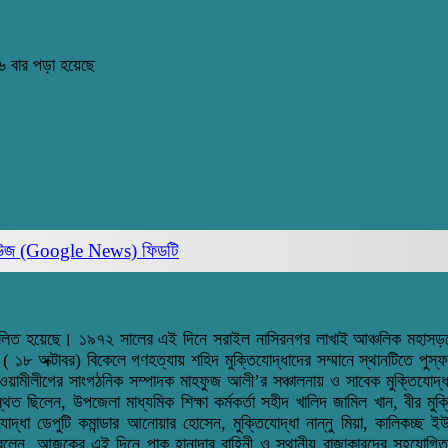
 বার পড়া হয়েছে
িউজ (Google News)
ফিডটি
স পালিত হয়েছে। ১৯৭২ সালের এই দিনে সরাইল নাসিরনগর লাখাই আঞ্চলিক মহাসড়কে
 ( ১৮ অক্টাবর) বিকেলে গণহত্যায় শহিদ মুক্তিযোদ্ধাদের সম্মানে স্থানটিতে পু
য়ামীলীগের সাংগঠনিক সম্পাদক মাহফুজ আলী’র সঞ্চালনায় ও সাবেক মুক্তিযোদ্
ছিলেন, উপজেলা মাধ্যমিক শিক্ষা কর্মকর্তা সহীদ খালিদ জামিল খান, বীর মুক
যোদ্ধা ডেপুটি কমান্ডার আনোয়ার হোসেন, মুক্তিযোদ্ধা নান্নু মিয়া, কালিকচ
য় বলেন, আজকের এই দিনে পাক হানাদার বাহিনী ও স্থানীয় রাজাকারদের সহযোগিত