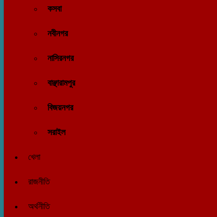
কসবা
নবীনগর
নাসিরনগর
বাঞ্ছারামপুর
বিজয়নগর
সরাইল
খেলা
রাজনীতি
অর্থনীতি