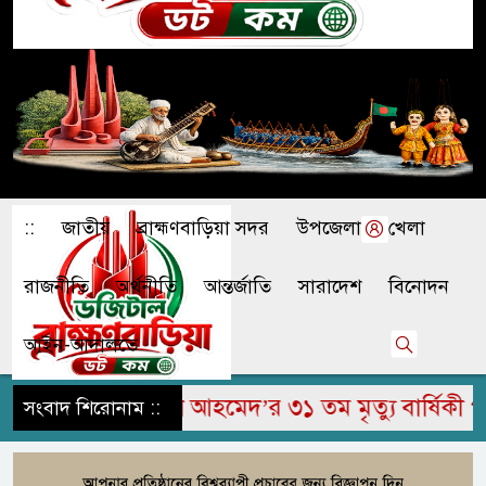
::
জাতীয়
ব্রাহ্মণবাড়িয়া সদর
উপজেলা
খেলা
রাজনীতি
অর্থনীতি
আন্তর্জাতি
সারাদেশ
বিনোদন
আইন-আদালতে
হুম জামির উদ্দিন আহমেদ’র ৩১ তম মৃত্যু বার্ষিকী পাল
সংবাদ শিরোনাম ::