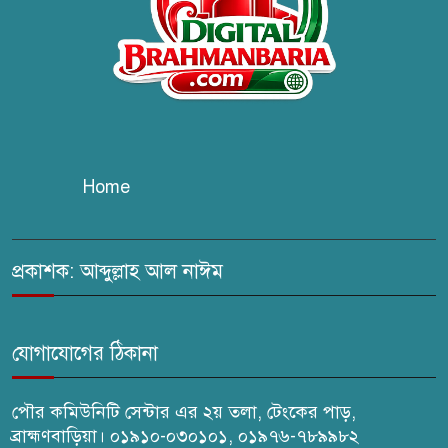
কবি জয়দুল হোসেনের
‘পাখপাখালির মিলনমেলা’ গ্রন্থের
প্রকাশনা উৎসব
চুরির দায়ে সুলতানপুরের বোরহান
উদ্দিন গ্রেপ্তার, কারাগারে প্রেরণ
Home
সরাইলে সাংবাদিক মাসুদের বিরুদ্ধে
মিথ্যা মামলার তীব্র নিন্দা: দ্রুত
প্রত্যাহারের দাবি
প্রকাশক: আব্দুল্লাহ আল নাঈম
ঢেউ’র আহবায়ক সোহেল সদস্য
সচিব আইফাত
যোগাযোগের ঠিকানা
পৌর কমিউনিটি সেন্টার এর ২য় তলা, টেংকের পাড়,
ব্রাহ্মণবাড়িয়া। ০১৯১০-০৩০১০১, ০১৯৭৬-৭৮৯৯৮২