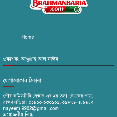
প্রকাশনা উৎসব
চুরির দায়ে সুলতানপুরের বোরহান
উদ্দিন গ্রেপ্তার, কারাগারে প্রেরণ
Home
সরাইলে সাংবাদিক মাসুদের বিরুদ্ধে
মিথ্যা মামলার তীব্র নিন্দা: দ্রুত
প্রত্যাহারের দাবি
প্রকাশক: আব্দুল্লাহ আল নাঈম
ঢেউ’র আহবায়ক সোহেল সদস্য
সচিব আইফাত
যোগাযোগের ঠিকানা
পৌর কমিউনিটি সেন্টার এর ২য় তলা, টেংকের পাড়,
ব্রাহ্মণবাড়িয়া। ০১৯১০-০৩০১০১, ০১৯৭৬-৭৮৯৯৮২
nayeem.9982@gmail.com
প্রয়োজনীয় লিঙ্ক