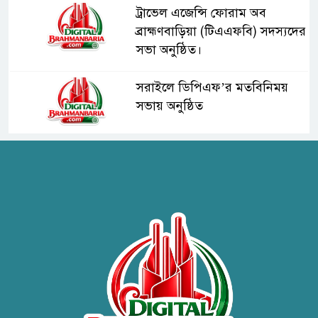
ট্রাভেল এজেন্সি ফোরাম অব
ব্রাহ্মণবাড়িয়া (টিএএফবি) সদস্যদের
সভা অনুষ্ঠিত।
সরাইলে ডিপিএফ’র মতবিনিময়
সভায় অনুষ্ঠিত
হাসপাতাল কর্তৃপক্ষের সাথে এসিজি-
স্বাস্থ্য এর মতবিনিময় সভা অনুষ্ঠিত
ব্রাহ্মণবাড়িয়ায় তরী বাংলাদেশের
উদ্যোগে বৃক্ষরোপণ ও গাছের চারা
বিতরণ।
কবি জয়দুল হোসেনের
‘পাখপাখালির মিলনমেলা’ গ্রন্থের