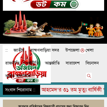
::
জাতীয়
ব্রাহ্মণবাড়িয়া সদর
উপজেলা
খেলা
রাজনীতি
অর্থনীতি
আন্তর্জাতি
সারাদেশ
বিনোদন
আইন-আদালতে
ুম জামির উদ্দিন আহমেদ’র ৩১ তম মৃত্যু বার্ষিকী পালি
সংবাদ শিরোনাম ::