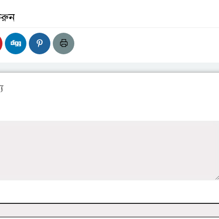
করুন
য