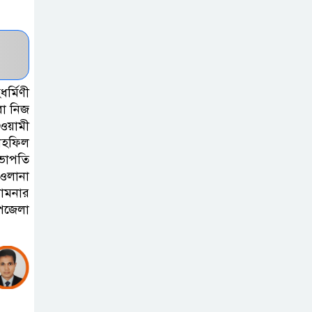
হাসপাতাল
কর্তৃপক্ষের সাথে
এসিজি-স্বাস্থ্য এর
মতবিনিময় সভা অনুষ্ঠিত
্মিণী
ব্রাহ্মণবাড়িয়ায় তরী
রা নিজ
ওয়ামী
বাংলাদেশের
াহফিল
উদ্যোগে বৃক্ষরোপণ
ভাপতি
ও গাছের চারা বিতরণ।
াওলানা
কামনার
কবি জয়দুল
উপজেলা
হোসেনের
‘পাখপাখালির
মিলনমেলা’ গ্রন্থের প্রকাশনা উৎসব
চুরির দায়ে