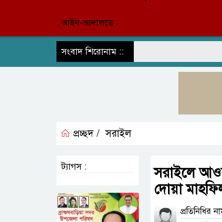
আইন-আদালতে
সংবাদ শিরোনাম ::
প্রচ্ছদ /
সরাইল
ট্যাগস :
সরাইলে আওয়া
দোয়া মাহফি
প্রতিনিধির ন