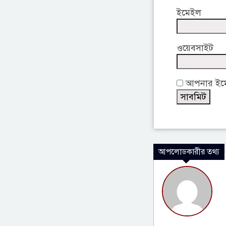
ইমেইল
ওয়েবসাইট
আপনার ইমেই
আপলোডকারীর তথ্য