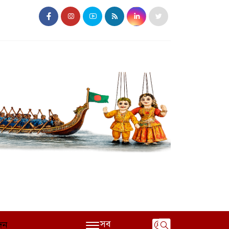
সব
দন