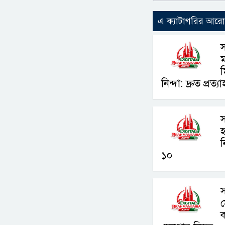
এ ক্যাটাগরির আর
স
ম
ম
নিন্দা: দ্রুত প্রত্
স
হ
১০
স
ক