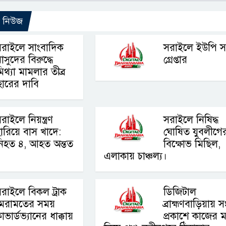
ো নিউজ
রাইলে সাংবাদিক
সরাইলে ইউপি স
াসুদের বিরুদ্ধে
গ্রেপ্তার
িথ্যা মামলার তীব্র
যাহারের দাবি
রাইলে নিয়ন্ত্রণ
সরাইলে নিষিদ্ধ
ারিয়ে বাস খাদে:
ঘোষিত যুবলীগে
নিহত ৪, আহত অন্তত
বিক্ষোভ মিছিল,
এলাকায় চাঞ্চল্য।
রাইলে বিকল ট্রাক
ডিজিটাল
মেরামতের সময়
ব্রাহ্মণবাড়িয়ায় 
াভার্ডভ্যানের ধাক্কায়
প্রকাশে কাজের ম