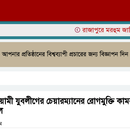
রাজাপুরে মরহুম জামির উদ্
মী যুবলীগের চেয়ারম্যানের রোগমুক্তি কা
ল
াম