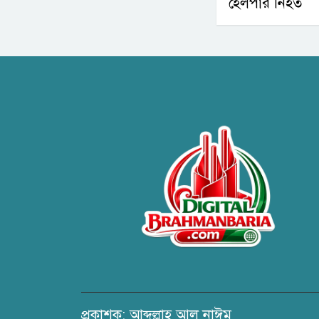
হেলপার নিহত
প্রকাশক: আব্দুল্লাহ আল নাঈম