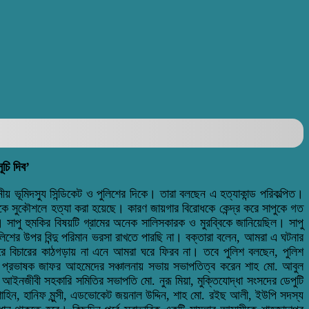
ূচি দিব’
 ভূমিদস্যু সিন্ডিকেট ও পুলিশের দিকে। তারা বলছেন এ হত্যাকান্ড পরিকল্পিত।
কে সুকৌশলে হত্যা করা হয়েছে। কারণ জায়গার বিরোধকে কেন্দ্র করে সাপুকে গত
সাপু হুমকির বিষয়টি গ্রামের অনেক সালিসকারক ও মুরব্বিকে জানিয়েছিল। সাপু
লিশের উপর বিন্দু পরিমান ভরসা রাখতে পারছি না। বক্তারা বলেন, আমরা এ ঘটনার
 করে বিচারের কাঠগড়ায় না এনে আমরা ঘরে ফিরব না। তবে পুলিশ বলছেন, পুলিশ
ছিল। প্রভাষক জাফর আহমেদের সঞ্চালনায় সভায় সভাপতিত্ব করেন শাহ মো. আবুল
আইনজীবী সহকারি সমিতির সভাপতি মো. নুরূ মিয়া, মুক্তিযোদ্ধা সংসদের ডেপুটি
শাহিন, হানিফ মুন্সী, এডভোকেট জয়নাল উদ্দিন, শাহ মো. রইছ আলী, ইউপি সদস্য