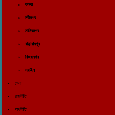
কসবা
নবীনগর
নাসিরনগর
বাঞ্ছারামপুর
বিজয়নগর
সরাইল
খেলা
রাজনীতি
অর্থনীতি