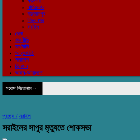
নবীনগর
নাসিরনগর
বাঞ্ছারামপুর
বিজয়নগর
সরাইল
খেলা
রাজনীতি
অর্থনীতি
আন্তর্জাতি
সারাদেশ
বিনোদন
আইন-আদালতে
সংবাদ শিরোনাম ::
প্রচ্ছদ /
সরাইল
সরাইলের সাপুর মৃত্যুতে শোকসভা