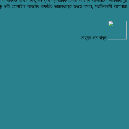
ান থাকতে হবে। কিছুদিন পূর্বে স্বাভাবিক একটি মামলার আসামীকে শাহজাদাপুর
 বড় ভাই হোসাইন আহমেদ তফছির ভারাক্রান্ত হৃদয়ে বলেন, সরাইলবাসী আপনারা
মাহবুব খান বাবুল