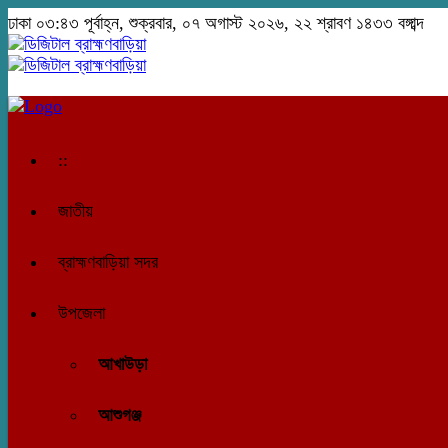
ঢাকা
০৩:৪৩ পূর্বাহ্ন, শুক্রবার, ০৭ অগাস্ট ২০২৬, ২২ শ্রাবণ ১৪৩৩ বঙ্গাব্দ
::
জাতীয়
ব্রাহ্মণবাড়িয়া সদর
উপজেলা
আখাউড়া
আশুগঞ্জ