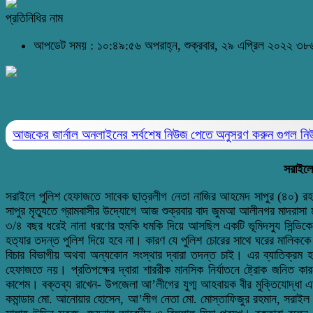
প্রতিনিধির নাম
আপডেট সময় : ১০:৪৯:৫৬ অপরাহ্ন, শুক্রবার, ২৯ এপ্রিল ২০২২
৩৮৬
আজকের জার্নাল অনলাইনের সর্বশেষ নিউজ পেতে অনুসরণ করুন
গুগল ন
সরাইলের
সরাইলে পুলিশ হেফাজতে সাবেক ছাত্রলীগ নেতা নাজির আহমেদ সাপুর (৪০) রহস্যজ
সাপুর মৃত্যুতে গ্রামবাসীর উদ্যোগে আজ শুক্রবার বাদ জুমআ আলীনগর মাদরাস
৩/৪ বছর ধরেই নানা ধরণের হুমকি ধমকি দিয়ে আসছিল একটি ভূমিদস্যু সিন্ডিক
হত্যার তদন্ত পুলিশ দিয়ে হবে না। কারণ যে পুলিশ চোরের সাথে ঘরের মালিককে 
বিচার বিভাগীয় অথবা অন্যকোন সংস্থার দ্বারা তদন্ত চাই। এর ব্যাতিক্রম 
হেফাজতে নয়। প্রতিপক্ষের দ্বারা শাররীক মানসিক নির্যাতনে ষ্ট্রোক জনিত
কাশেম। বক্তব্য রাখেন- উপজেলা আ’লীগের যুগ্ম আহবায়ক বীর মুক্তিযোদ্ধা এড
কমান্ডার মো. আনোয়ার হোসেন, আ’লীগ নেতা মো. মোস্তাফিজুর রহমান, সরাইল প্