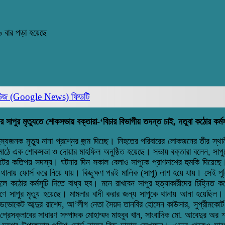
 বার পড়া হয়েছে
িউজ (Google News)
ফিডটি
 সাপুর মৃত্যুতে শোকসভায় বক্তারা-‘বিচার বিভাগীয় তদন্ত চাই, নতুবা কঠোর কর্মস
নক মৃত্যু নানা প্রশ্নের জন্ম দিচ্ছে। নিহতের পরিবারের লোকজনের তীর স্থানীয়
া মাঠে এক শোকসভা ও দোয়ার মাহফিল অনুষ্ঠিত হয়েছে। সভায় বক্তারা বলেন, সাপু
েটের কতিপয় সদস্য। ঘটনার দিন সকাল বেলাও সাপুকে প্রাণনাশের হুমকি দিয়েছে। 
থানায় ফোর্স করে নিয়ে যায়। কিছুক্ষণ পরই মালিক (সাপু) লাশ হয়ে যায়। সেই পু
হলে কঠোর কর্মসূচি দিতে বাধ্য হব। মনে রাখবেন সাপুর হত্যাকারীদের চিহ্নিত
 কারণে সাপুর মৃত্যু হয়েছে। মামলার বাদী করার জন্য সাপুকে থানায় আনা হয়ে
ভোকেট আব্দুর রাশেদ, আ’লীগ নেতা সৈয়দ তানবির হোসেন কাউসার, সুপ্রীমকোর্ট 
রেসক্লাবের সাধারণ সম্পাদক মোহাম্মদ মাহবুব খান, সাংবাদিক মো. আবেদুর অর 