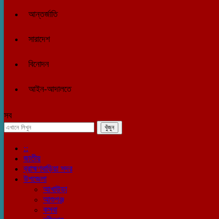
আন্তর্জাতি
সারাদেশ
বিনোদন
আইন-আদালতে
সব
::
জাতীয়
ব্রাহ্মণবাড়িয়া সদর
উপজেলা
আখাউড়া
আশুগঞ্জ
কসবা