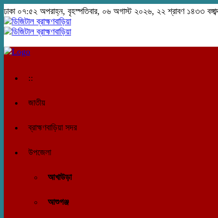
ঢাকা
০৭:৫২ অপরাহ্ন, বৃহস্পতিবার, ০৬ অগাস্ট ২০২৬, ২২ শ্রাবণ ১৪৩৩ বঙ্গাব্
::
জাতীয়
ব্রাহ্মণবাড়িয়া সদর
উপজেলা
আখাউড়া
আশুগঞ্জ