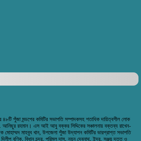
 ৪৮টি পুঁজা মন্ডপের কমিটির সভাপতি সম্পাদকসহ শতাধিক দায়িত্বশীল লোক
 আনিছুর রহমান। এস আই আবু বক্কর সিদ্দিকের সঞ্চালনায় বক্তব্য রাখেন-
 মোহাম্মদ মাহবুব খান, উপজেলা পুঁজা উদ্‌যাপন কমিটির ভারপ্রাপ্ত সভাপতি
ীপ বণিক, বিধান চন্দ্র, পরিমল দাস, নয়ন দেবনাথ, ইন্দ্র, সঞ্জয় দত্ত ও