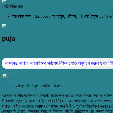
প্রতিনিধির নাম
আপডেট সময় : ১১:২০:৩৫ অপরাহ্ন, শনিবার, ২৪ সেপ্টেম্বর ২০২২
৬২
puja
আজকের জার্নাল অনলাইনের সর্বশেষ নিউজ পেতে অনুসরণ করুন
গুগল ন
মাহবুব খান বাবুল: সরাইল থেকে:
আসন্ন শারদীয় দূর্গোৎসবের নিরাপত্তা নিশ্চিত করতে আজ শনিবার সকালে সরাই
উপস্থিত ছিলেন। অফিসার ইনচার্জ (ওসি) মো. আসলাম হোসেনের সভাপতিত্বে ওই 
সরাইল মহিলা কলেজের অধ্যক্ষ মোহাম্মদ বদর উদ্দিন, পুলিশ পরিদর্শক (তদন্ত) 
দেবদাস সিংহ রায়, সম্পাদক ঠাকুরধন বিশ্বাস, ইউপি চেয়ারম্যান মো. মনসুর আহম