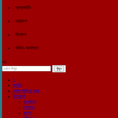
আন্তর্জাতি
সারাদেশ
বিনোদন
আইন-আদালতে
সব
::
জাতীয়
ব্রাহ্মণবাড়িয়া সদর
উপজেলা
আখাউড়া
আশুগঞ্জ
কসবা