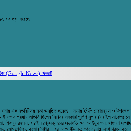
২ বার পড়া হয়েছে
িউজ (Google News)
ফিডটি
ল থানায় এক মতবিনিময় সভা অনুষ্ঠিত হয়েছে। সভায় ইউপি চেয়ারম্যান ও উপজেলার
সভায় প্রধান অতিথি ছিলেন সিনিয়র সহকারি পুলিশ সুপার (সরাইল সার্কেল) মো.
মো. শিহাবুর রহমান, সরাইল প্রেসক্লাবের সভাপতি মো. আইয়ুব খান, সাধারণ সম্পাদক
েদ, মোস্তাফিজুর রহমান মিষ্টার। এর আগে উম্মূক্ত আলোচনায় অংশ গ্রহন করেন দিল