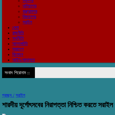
নবীনগর
নাসিরনগর
বাঞ্ছারামপুর
বিজয়নগর
সরাইল
খেলা
রাজনীতি
অর্থনীতি
আন্তর্জাতি
সারাদেশ
বিনোদন
আইন-আদালতে
সংবাদ শিরোনাম ::
প্রচ্ছদ /
সরাইল
শারদীয় দূর্গোৎসবের নিরাপত্তা নিশ্চিত করতে সরাই