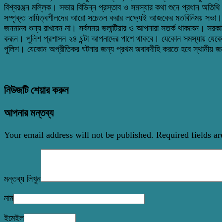
বিশ্বরঞ্জন মল্লিক। সভায় বিভিন্ন প্রস্তাব ও সমস্যার কথা শুনে প্রধান অতিথ
সম্পৃক্ত দায়িত্বশীলদের আরো সচেতন করার লক্ষ্যেই আজকের মতবিনিময় সভা।
জনমানব শুন্য রাখবেন না। সর্বসময় ভলান্টিয়ার ও আপনারা সতর্ক থাকবেন। সর
করূন। পুলিশ প্রশাসন ২৪ ঘন্টা আপনাদের পাশে থাকবে। যেকোন সমস্যায় যেকো
পুলিশ। যেকোন অপ্রীতিকর ঘটনার জন্য প্রথম জবাবদীহি করতে হবে স্থানীয় জ
নিউজটি শেয়ার করুন
আপনার মন্তব্য
Your email address will not be published.
Required fields a
মন্তব্য লিখুন
নাম
ইমেইল