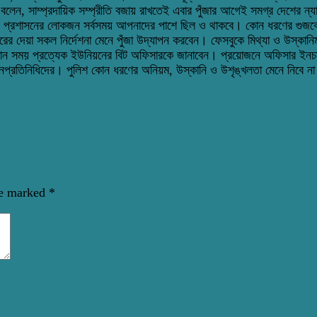
ি বলেন, সাম্প্রদায়িক সম্প্রীতি বজায় রাখতেই এবার পুঁজার আগেই সমগ্র দেশের ন
 প্রশাসনের লোকজন সর্বসময় আপনাদের পাশে ছিল ও থাকবে। কোন ধরণের গুজবে 
কারের দেয়া সকল নির্দেশনা মেনে পুঁজা উদ্‌যাপন করবেন। ফেসবুকে মিথ্যা ও উস
ন সময় প্রত্যেক ইউনিয়নের বিট অফিসারকে জানাবেন। প্রয়োজনে অফিসার ইনচার্
নপ্রতিনিধিদের। পুলিশ কোন ধরণের অনিয়ম, উস্কানি ও উশৃঙ্খলতা মেনে নিবে ন
re marked
*