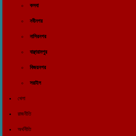
কসবা
নবীনগর
নাসিরনগর
বাঞ্ছারামপুর
বিজয়নগর
সরাইল
খেলা
রাজনীতি
অর্থনীতি