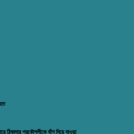
িহত
গরে ঠিকাদার প্রকৌশলীকে বাঁশ দিয়ে দাওয়া