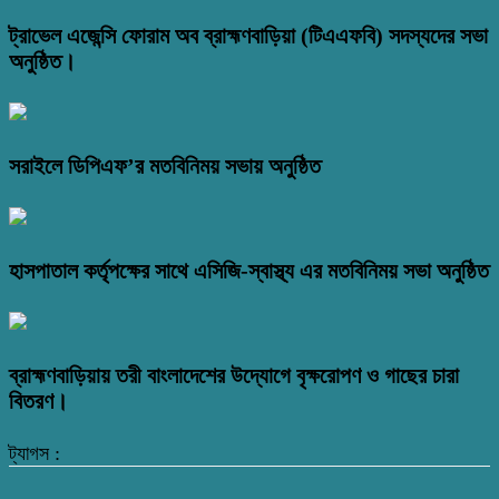
ট্রাভেল এজেন্সি ফোরাম অব ব্রাহ্মণবাড়িয়া (টিএএফবি) সদস্যদের সভা
অনুষ্ঠিত।
সরাইলে ডিপিএফ’র মতবিনিময় সভায় অনুষ্ঠিত
হাসপাতাল কর্তৃপক্ষের সাথে এসিজি-স্বাস্থ্য এর মতবিনিময় সভা অনুষ্ঠিত
ব্রাহ্মণবাড়িয়ায় তরী বাংলাদেশের উদ্যোগে বৃক্ষরোপণ ও গাছের চারা
বিতরণ।
ট্যাগস :