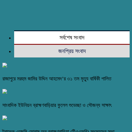
সর্বশেষ সংবাদ
জনপ্রিয় সংবাদ
রাজাপুরে মরহুম জামির উদ্দিন আহমেদ’র ৩১ তম মৃত্যু বার্ষিকী পালিত
সাংবাদিক ইউনিয়ন ব্রাহ্মণবাড়িয়ার ফুলেল শুভেচ্ছা ও সৌজন্য সাক্ষাৎ
ট্রাভেল এজেন্সি ফোরাম অব ব্রাহ্মণবাড়িয়া (টিএএফবি) সদস্যদের সভা