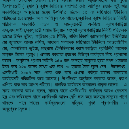
ইমপ্লয়মেন্ট ( র‌্যাপ ) ব্রাহ্মণবাড়িয়ার সভাপতি মোঃ আশিকুর রহমান ভূইঞার
সভাপতিত্বে অন্যানের মধ্যে উপসি’ত ছিলেন ১৩ নং মাছিহাতা ইউনিয়ন
পরিষদের চেয়ারম্যান আল আমিনুল হক পাভেল,স্বনিভর ব্রাহ্মণবাড়িয়ার নির্বাহী
পরিচালক সভাপতি এডাব ও সমন্বয়কারী এনজিও ব্রাহ্মণবাড়িয়া
এস,এম,শাহীন,স্বপ্নতরী সমাজ উন্নয়ন সংস্থা ব্রাহ্মণবাড়িয়ার নির্বাহী পরিচালক
তাহের উদ্দিন ভুইয়া, ফাউন্ডার এন্ড সিইউ, নাদিম বিল্ডার্স ব্রাহ্মণবাড়িয়া ইঞ্জিনিয়ার
মো জুনায়েদ আলম নাদিম, সাধারণ সম্পাদক মাছিহাতা ইউনিয়ন আওয়ামীলীগ
মো, সোলাইমান ভুইয়া, মাছরাঙ্গা টেলিভিশনের ব্রাহ্মণবাড়িয়া প্রতিনিধি আশেক
মান্নান হিমেল প্রমুখ। এসময় বক্তারা র‌্যাপের বিভিন্ন কার্যক্রম নিয়ে প্রশাংসা
করেন। অনুষ্ঠানে প্রধান অতিথি ১৫০ জন অসহায় মানুষের হাতে নগদ ১হাজার
টাকা করে ১৫০ জনের মধ্যে এক লাখ ৫০ হাজার টাকা তুলে দেন। উল্লেখ্য,
এনজিওটি ২০০৭ সাল থেকে শুরু করে এখনো পর্যন্ত তাদের যাকাতের
কার্যক্রমটি পরিচালিত করে আসছে। উপস্থিত অনুষ্ঠানে বক্তারা বলেন, র‌্যাপ
এগিয়ে যাক তার আপন গতিতে। মানবিক কার্যক্রম অব্যাহত থাকুক তাদের । এ
সময় বক্তারা আরও বলেন, সামনে যাতে এনজিওটির কার্যক্রম আরও বেগমান
হয় এবং ভবিষ্যতে যাতে এনজিওটি আরও বেশি দান করে অসহায় মানুষের পাশে
থাকতে পারে।তাদের কার্যক্রমগুলো সত্যিই খুবই প্রশংশনীয় ও
অনুপ্রেরণামূলক।