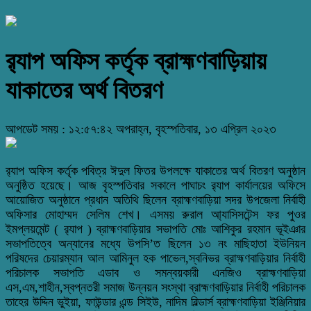
র‍্যাপ অফিস কর্তৃক ব্রাহ্মণবাড়িয়ায়
যাকাতের অর্থ বিতরণ
আপডেট সময় : ১২:৫৭:৪২ অপরাহ্ন, বৃহস্পতিবার, ১৩ এপ্রিল ২০২৩
র‌্যাপ অফিস কর্তৃক পবিত্র ঈদুল ফিতর উপলক্ষে যাকাতের অর্থ বিতরণ অনুষ্ঠান
অনুষ্ঠিত হয়েছে। আজ বৃহস্পতিবার সকালে পাঘাচং র‌্যাপ কার্যালয়ের অফিসে
আয়োজিত অনুষ্ঠানে প্রধান অতিথি ছিলেন ব্রাহ্মণবাড়িয়া সদর উপজেলা নির্বাহী
অফিসার মোহাম্মদ সেলিম শেখ। এসময় রুরাল আ্যাসিসটেন্স ফর পুওর
ইমপ্লয়মেন্ট ( র‌্যাপ ) ব্রাহ্মণবাড়িয়ার সভাপতি মোঃ আশিকুর রহমান ভূইঞার
সভাপতিত্বে অন্যানের মধ্যে উপসি’ত ছিলেন ১৩ নং মাছিহাতা ইউনিয়ন
পরিষদের চেয়ারম্যান আল আমিনুল হক পাভেল,স্বনিভর ব্রাহ্মণবাড়িয়ার নির্বাহী
পরিচালক সভাপতি এডাব ও সমন্বয়কারী এনজিও ব্রাহ্মণবাড়িয়া
এস,এম,শাহীন,স্বপ্নতরী সমাজ উন্নয়ন সংস্থা ব্রাহ্মণবাড়িয়ার নির্বাহী পরিচালক
তাহের উদ্দিন ভুইয়া, ফাউন্ডার এন্ড সিইউ, নাদিম বিল্ডার্স ব্রাহ্মণবাড়িয়া ইঞ্জিনিয়ার