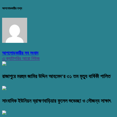
আপলোডকারীর তথ্য
আপলোডকারীর সব সংবাদ
এ ক্যাটাগরির আরো নিউজ
রাজাপুরে মরহুম জামির উদ্দিন আহমেদ’র ৩১ তম মৃত্যু বার্ষিকী পালিত
সাংবাদিক ইউনিয়ন ব্রাহ্মণবাড়িয়ার ফুলেল শুভেচ্ছা ও সৌজন্য সাক্ষাৎ