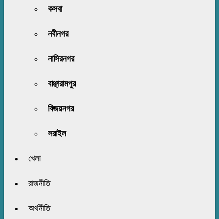
কসবা
নবীনগর
নাসিরনগর
বাঞ্ছারামপুর
বিজয়নগর
সরাইল
খেলা
রাজনীতি
অর্থনীতি