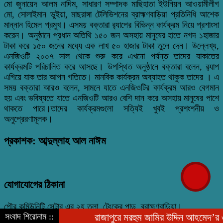
মো জুনায়েদ আলম নাদিম, সাধারণ সম্পাদক মাছিহাতা ইউনিয়ন আওয়ামীলীগ
মো, সোলাইমান ভুইয়া, মাছরাঙ্গা টেলিভিশনের ব্রাহ্মণবাড়িয়া প্রতিনিধি আশেক
মান্নান হিমেল প্রমুখ। এসময় বক্তারা র‌্যাপের বিভিন্ন কার্যক্রম নিয়ে প্রশাংসা
করেন। অনুষ্ঠানে প্রধান অতিথি ১৫০ জন অসহায় মানুষের হাতে নগদ ১হাজার
টাকা করে ১৫০ জনের মধ্যে এক লাখ ৫০ হাজার টাকা তুলে দেন। উল্লেখ্য,
এনজিওটি ২০০৭ সাল থেকে শুরু করে এখনো পর্যন্ত তাদের যাকাতের
কার্যক্রমটি পরিচালিত করে আসছে। উপস্থিত অনুষ্ঠানে বক্তারা বলেন, র‌্যাপ
এগিয়ে যাক তার আপন গতিতে। মানবিক কার্যক্রম অব্যাহত থাকুক তাদের । এ
সময় বক্তারা আরও বলেন, সামনে যাতে এনজিওটির কার্যক্রম আরও বেগমান
হয় এবং ভবিষ্যতে যাতে এনজিওটি আরও বেশি দান করে অসহায় মানুষের পাশে
থাকতে পারে।তাদের কার্যক্রমগুলো সত্যিই খুবই প্রশংশনীয় ও
অনুপ্রেরণামূলক।
প্রকাশক: আব্দুল্লাহ আল নাঈম
যোগাযোগের ঠিকানা
পৌর কমিউনিটি সেন্টার এর ২য় তলা, টেংকের পাড়, ব্রাহ্মণবাড়িয়া।
সংবাদ শিরোনাম ::
রাজাপুরে মরহুম জামির উদ্দিন আহমেদ’র ৩১ তম 
০১৯১০-০৩০১০১, ০১৯৭৬-৭৮৯৯৮২ nayeem.9982@gmail.com