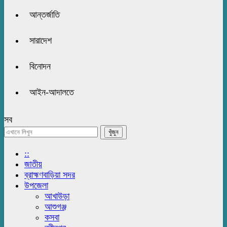
আন্তর্জাতি
সারাদেশ
বিনোদন
আইন-আদালতে
সব
::
জাতীয়
ব্রাহ্মণবাড়িয়া সদর
উপজেলা
আখাউড়া
আশুগঞ্জ
কসবা