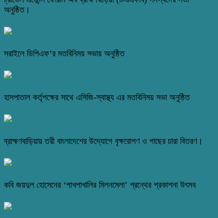
অনুষ্ঠিত।
সরাইলে ডিপিএফ’র মতবিনিময় সভায় অনুষ্ঠিত
হাসপাতাল কর্তৃপক্ষের সাথে এসিজি-স্বাস্থ্য এর মতবিনিময় সভা অনুষ্ঠিত
ব্রাহ্মণবাড়িয়ায় তরী বাংলাদেশের উদ্যোগে বৃক্ষরোপণ ও গাছের চারা বিতরণ।
কবি জয়দুল হোসেনের ‘পাখপাখালির মিলনমেলা’ গ্রন্থের প্রকাশনা উৎসব