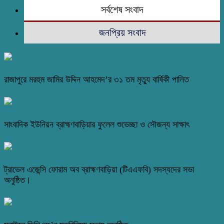
সর্বশেষ সংবাদ
জনপ্রিয় সংবাদ
রাজাপুরে মরহুম জামির উদ্দিন আহমেদ’র ৩১ তম মৃত্যু বার্ষিকী পালিত
সাংবাদিক ইউনিয়ন ব্রাহ্মণবাড়িয়ার ফুলেল শুভেচ্ছা ও সৌজন্য সাক্ষাৎ
ট্রাভেল এজেন্সি ফোরাম অব ব্রাহ্মণবাড়িয়া (টিএএফবি) সদস্যদের সভা
অনুষ্ঠিত।