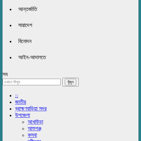
আন্তর্জাতি
সারাদেশ
বিনোদন
আইন-আদালতে
সব
::
জাতীয়
ব্রাহ্মণবাড়িয়া সদর
উপজেলা
আখাউড়া
আশুগঞ্জ
কসবা