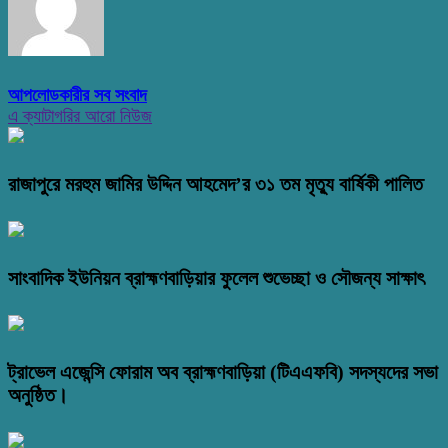
আপলোডকারীর সব সংবাদ
এ ক্যাটাগরির আরো নিউজ
রাজাপুরে মরহুম জামির উদ্দিন আহমেদ’র ৩১ তম মৃত্যু বার্ষিকী পালিত
সাংবাদিক ইউনিয়ন ব্রাহ্মণবাড়িয়ার ফুলেল শুভেচ্ছা ও সৌজন্য সাক্ষাৎ
ট্রাভেল এজেন্সি ফোরাম অব ব্রাহ্মণবাড়িয়া (টিএএফবি) সদস্যদের সভা
অনুষ্ঠিত।