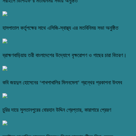
সরাইলে ডিপিএফ’র মতবিনিময় সভায় অনুষ্ঠিত
হাসপাতাল কর্তৃপক্ষের সাথে এসিজি-স্বাস্থ্য এর মতবিনিময় সভা অনুষ্ঠিত
ব্রাহ্মণবাড়িয়ায় তরী বাংলাদেশের উদ্যোগে বৃক্ষরোপণ ও গাছের চারা বিতরণ।
কবি জয়দুল হোসেনের ‘পাখপাখালির মিলনমেলা’ গ্রন্থের প্রকাশনা উৎসব
চুরির দায়ে সুলতানপুরের বোরহান উদ্দিন গ্রেপ্তার, কারাগারে প্রেরণ