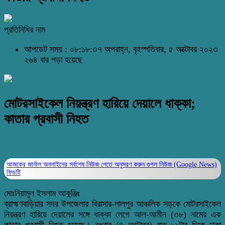
প্রতিনিধির নাম
আপডেট সময় : ০৮:১৮:৩৭ অপরাহ্ন, বৃহস্পতিবার, ৫ অক্টোবর ২০২৩
২৬৪ বার পড়া হয়েছে
মোটরসাইকেল নিয়ন্ত্রণ হারিয়ে দেয়ালে ধাক্কা;
কাতার প্রবাসী নিহত
আজকের জার্নাল অনলাইনের সর্বশেষ নিউজ পেতে অনুসরণ করুন
গুগল নিউজ (Google News)
ফিডটি
মোঃনিয়ামুল ইসলাম আকন্ঞ্জিঃ
ব্রাহ্মণবাড়িয়ার সদর উপজেলার বিরাসার-লালপুর আঞ্চলিক সড়কে মোটরসাইকেল
নিয়ন্ত্রণ হারিয়ে দেয়ালের সঙ্গে ধাক্কা লেগে আল-আমীন (৩৮) নামের এক
কাতার প্রবাসী নিহত হয়েছে। বুধবার (৪ অক্টোবর) রাত ১১টার দিকে ঢাকা