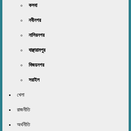
কসবা
নবীনগর
নাসিরনগর
বাঞ্ছারামপুর
বিজয়নগর
সরাইল
খেলা
রাজনীতি
অর্থনীতি