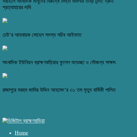
সরাইলে সাংবাদিক মাসুদের বিরুদ্ধে মিথ্যা মামলার তীব্র নিন্দা: দ্রুত
প্রত্যাহারের দাবি
ঢেউ’র আহবায়ক সোহেল সদস্য সচিব আইফাত
সাংবাদিক ইউনিয়ন ব্রাহ্মণবাড়িয়ার ফুলেল শুভেচ্ছা ও সৌজন্য সাক্ষাৎ
রাজাপুরে মরহুম জামির উদ্দিন আহমেদ’র ৩১ তম মৃত্যু বার্ষিকী পালিত
Home