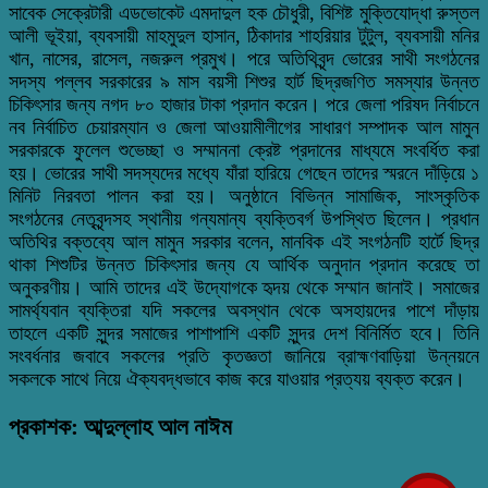
সাবেক সেক্রেটারী এডভোকেট এমদাদুল হক চৌধুরী, বিশিষ্ট মুক্তিযোদ্ধা রুস্তল
আলী ভূইয়া, ব্যবসায়ী মাহমুদুল হাসান, ঠিকাদার শাহরিয়ার টুটুল, ব্যবসায়ী মনির
খান, নাসের, রাসেল, নজরুল প্রমুখ। পরে অতিথিবৃন্দ ভোরের সাথী সংগঠনের
সদস্য পল্লব সরকারের ৯ মাস বয়সী শিশুর হার্ট ছিদ্রজণিত সমস্যার উন্নত
চিকিৎসার জন্য নগদ ৮০ হাজার টাকা প্রদান করেন। পরে জেলা পরিষদ নির্বাচনে
নব নির্বাচিত চেয়ারম্যান ও জেলা আওয়ামীলীগের সাধারণ সম্পাদক আল মামুন
সরকারকে ফুলেল শুভেচ্ছা ও সম্মাননা ক্রেষ্ট প্রদানের মাধ্যমে সংবর্ধিত করা
হয়। ভোরের সাথী সদস্যদের মধ্যে যাঁরা হারিয়ে গেছেন তাদের স্মরনে দাঁড়িয়ে ১
মিনিট নিরবতা পালন করা হয়। অনুষ্ঠানে বিভিন্ন সামাজিক, সাংস্কৃতিক
সংগঠনের নেতৃবৃন্দসহ স্থানীয় গন্যমান্য ব্যক্তিবর্গ উপস্থিত ছিলেন। প্রধান
অতিথির বক্তব্যে আল মামুন সরকার বলেন, মানবিক এই সংগঠনটি হার্টে ছিদ্র
থাকা শিশুটির উন্নত চিকিৎসার জন্য যে আর্থিক অনুদান প্রদান করেছে তা
অনুকরণীয়। আমি তাদের এই উদ্যোগকে হৃদয় থেকে সম্মান জানাই। সমাজের
সামর্থ্যবান ব্যক্তিরা যদি সকলের অবস্থান থেকে অসহায়দের পাশে দাঁড়ায়
তাহলে একটি সুন্দর সমাজের পাশাপাশি একটি সুন্দর দেশ বিনির্মিত হবে। তিনি
সংবর্ধনার জবাবে সকলের প্রতি কৃতজ্ঞতা জানিয়ে ব্রাহ্মণবাড়িয়া উন্নয়নে
সকলকে সাথে নিয়ে ঐক্যবদ্ধভাবে কাজ করে যাওয়ার প্রত্যয় ব্যক্ত করেন।
প্রকাশক: আব্দুল্লাহ আল নাঈম