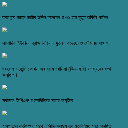
রাজাপুরে মরহুম জামির উদ্দিন আহমেদ’র ৩১ তম মৃত্যু বার্ষিকী পালিত
সাংবাদিক ইউনিয়ন ব্রাহ্মণবাড়িয়ার ফুলেল শুভেচ্ছা ও সৌজন্য সাক্ষাৎ
ট্রাভেল এজেন্সি ফোরাম অব ব্রাহ্মণবাড়িয়া (টিএএফবি) সদস্যদের সভা
অনুষ্ঠিত।
সরাইলে ডিপিএফ’র মতবিনিময় সভায় অনুষ্ঠিত
হাসপাতাল কর্তৃপক্ষের সাথে এসিজি-স্বাস্থ্য এর মতবিনিময় সভা অনুষ্ঠিত