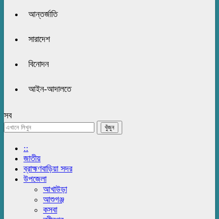
আন্তর্জাতি
সারাদেশ
বিনোদন
আইন-আদালতে
সব
::
জাতীয়
ব্রাহ্মণবাড়িয়া সদর
উপজেলা
আখাউড়া
আশুগঞ্জ
কসবা