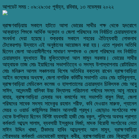
আপডেট সময় : ০৯:২৯:৩৫ পূর্বাহ্ন, রবিবার, ১৩ নভেম্বর ২০২২
ব্রাহ্মণবাড়িয়ায় সকালে হাটতে আসা ভোরের সাথীর পক্ষ থেকে হৃদরোগে
আক্রান্ত শিশুকে আর্থিক অনুদান ও জেলা পরিষদের নব নির্বাচিত চেয়ারম্যানকে
সংবর্ধনা দেয়া হয়েছে। শুক্রবার সকালে শহরের ঐতিহ্যবাহী লোকনাথ
টেংকেরপাড় উদ্যানে এই অনুষ্ঠানের আয়োজন করা হয়। এতে প্রধান অতিথি
ছিলেন জেলা আওয়ামীলীগের সাধারণ সম্পাদক ও জেলা পরিষদের নব নির্বাচিত
চেয়ারম্যান যুদ্ধাহত বীর মুক্তিযোদ্ধা আল মামুন সরকার। ভোরের সাথীর
আহ্বায়ক তাজ মোঃ ইয়াছিনের সভাপতিত্বে ও সদস্য উপাস্থাপনায় রোটারিয়ান
মোঃ মনিরুল আলম সঞ্চালনায় বিশেষ অতিথির বক্তব্য রাখেন ব্রাহ্মণবাড়িয়া
আইন কলেজের অধ্যক্ষ, জেলা নাগরিক কমিটির সভাপতি এডঃ মোঃ হাবিবুল্লাহ,
ব্রাহ্মণবাড়িয়া মেডিকেল কলেজ ও হাসপাতালের চেয়ারম্যান চিকিৎসক মোঃ আবু
সাঈদ, আনন্দময়ী বালিকা উচ্চ বিদ্যালয় পরিচালনা পর্ষদের সদস্য আবু নাছের
বাহার, ব্রাহ্মণবাড়িয়া চেম্বার অব কমার্সের সহ সভাপতি বাবুল মিয়া, জেলা
পরিষদের সাবেক সদস্য সাদেকুর রহমান শরীফ, কবি দেওয়ান মারুফ, প্যানেল
মেয়র ও ওয়ার্ড কাউন্সিলর মিজান আনসারী প্রমূখ। এছাড়াও সংগঠনের পক্ষ
থেকে উপস্থিত ছিলেন বিশিষ্ট ব্যবসায়ী হাজী মোঃ বকুল, পুলিশের অবসর প্রাপ্ত
কর্মকর্তা আব্দুস সালাম, ব্যবসায়ী ইস্কান্দর মির্জা, মাদক বিরোধী সংগঠনের নেতা
মাঈন উদ্দিন খাজা, ঠিকাদার হাবিব আব্দুল্লাহ আল মামুন, ব্রাহ্মণবাড়িয়া
পৌরসভার কর্মকর্তা এডভোকেট হুমায়ুন কবীর, ব্রাহ্মণবাড়িয়া রেড ক্রিসেন্ট এর