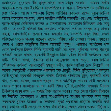
চেয়ারম্যান যুদ্ধাহত বীর মুক্তিযোদ্ধা আল মামুন সরকার। ভোরের সাথীর
আহ্বায়ক তাজ মোঃ ইয়াছিনের সভাপতিত্বে ও সদস্য উপাস্থাপনায় রোটারিয়ান
মোঃ মনিরুল আলম সঞ্চালনায় বিশেষ অতিথির বক্তব্য রাখেন ব্রাহ্মণবাড়িয়া
আইন কলেজের অধ্যক্ষ, জেলা নাগরিক কমিটির সভাপতি এডঃ মোঃ হাবিবুল্লাহ,
ব্রাহ্মণবাড়িয়া মেডিকেল কলেজ ও হাসপাতালের চেয়ারম্যান চিকিৎসক মোঃ আবু
সাঈদ, আনন্দময়ী বালিকা উচ্চ বিদ্যালয় পরিচালনা পর্ষদের সদস্য আবু নাছের
বাহার, ব্রাহ্মণবাড়িয়া চেম্বার অব কমার্সের সহ সভাপতি বাবুল মিয়া, জেলা
পরিষদের সাবেক সদস্য সাদেকুর রহমান শরীফ, কবি দেওয়ান মারুফ, প্যানেল
মেয়র ও ওয়ার্ড কাউন্সিলর মিজান আনসারী প্রমূখ। এছাড়াও সংগঠনের পক্ষ
থেকে উপস্থিত ছিলেন বিশিষ্ট ব্যবসায়ী হাজী মোঃ বকুল, পুলিশের অবসর প্রাপ্ত
কর্মকর্তা আব্দুস সালাম, ব্যবসায়ী ইস্কান্দর মির্জা, মাদক বিরোধী সংগঠনের নেতা
মাঈন উদ্দিন খাজা, ঠিকাদার হাবিব আব্দুল্লাহ আল মামুন, ব্রাহ্মণবাড়িয়া
পৌরসভার কর্মকর্তা এডভোকেট হুমায়ুন কবীর, ব্রাহ্মণবাড়িয়া রেড ক্রিসেন্ট এর
সাবেক সেক্রেটারী এডভোকেট এমদাদুল হক চৌধুরী, বিশিষ্ট মুক্তিযোদ্ধা রুস্তল
আলী ভূইয়া, ব্যবসায়ী মাহমুদুল হাসান, ঠিকাদার শাহরিয়ার টুটুল, ব্যবসায়ী মনির
খান, নাসের, রাসেল, নজরুল প্রমুখ। পরে অতিথিবৃন্দ ভোরের সাথী সংগঠনের
সদস্য পল্লব সরকারের ৯ মাস বয়সী শিশুর হার্ট ছিদ্রজণিত সমস্যার উন্নত
চিকিৎসার জন্য নগদ ৮০ হাজার টাকা প্রদান করেন। পরে জেলা পরিষদ নির্বাচনে
নব নির্বাচিত চেয়ারম্যান ও জেলা আওয়ামীলীগের সাধারণ সম্পাদক আল মামুন
সরকারকে ফুলেল শুভেচ্ছা ও সম্মাননা ক্রেষ্ট প্রদানের মাধ্যমে সংবর্ধিত করা
হয়। ভোরের সাথী সদস্যদের মধ্যে যাঁরা হারিয়ে গেছেন তাদের স্মরনে দাঁড়িয়ে ১