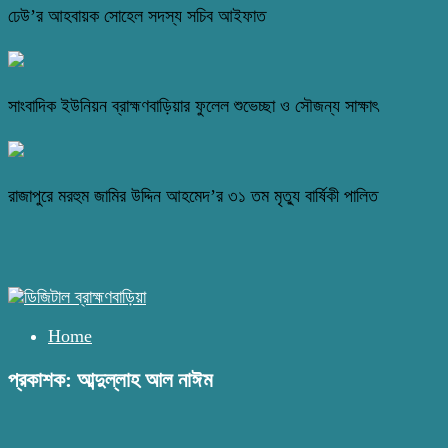
ঢেউ’র আহবায়ক সোহেল সদস্য সচিব আইফাত
সাংবাদিক ইউনিয়ন ব্রাহ্মণবাড়িয়ার ফুলেল শুভেচ্ছা ও সৌজন্য সাক্ষাৎ
রাজাপুরে মরহুম জামির উদ্দিন আহমেদ’র ৩১ তম মৃত্যু বার্ষিকী পালিত
Home
প্রকাশক: আব্দুল্লাহ আল নাঈম