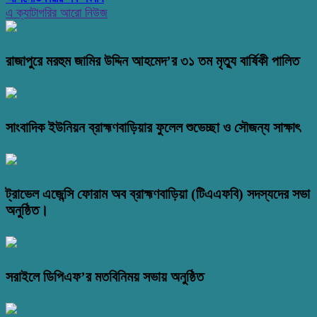
এ ক্যাটাগরির আরো নিউজ
রাজাপুরে মরহুম জামির উদ্দিন আহমেদ’র ৩১ তম মৃত্যু বার্ষিকী পালিত
সাংবাদিক ইউনিয়ন ব্রাহ্মণবাড়িয়ার ফুলেল শুভেচ্ছা ও সৌজন্য সাক্ষাৎ
ট্রাভেল এজেন্সি ফোরাম অব ব্রাহ্মণবাড়িয়া (টিএএফবি) সদস্যদের সভা
অনুষ্ঠিত।
সরাইলে ডিপিএফ’র মতবিনিময় সভায় অনুষ্ঠিত