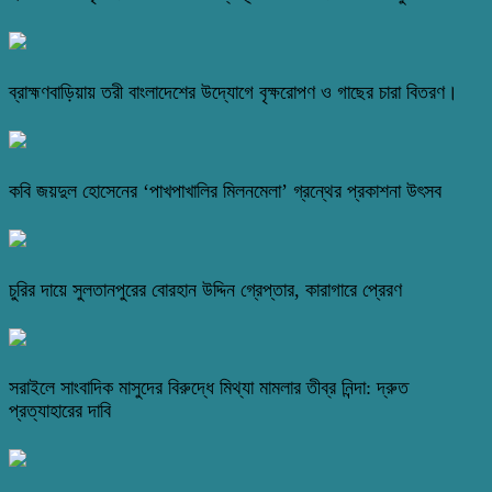
ব্রাহ্মণবাড়িয়ায় তরী বাংলাদেশের উদ্যোগে বৃক্ষরোপণ ও গাছের চারা বিতরণ।
কবি জয়দুল হোসেনের ‘পাখপাখালির মিলনমেলা’ গ্রন্থের প্রকাশনা উৎসব
চুরির দায়ে সুলতানপুরের বোরহান উদ্দিন গ্রেপ্তার, কারাগারে প্রেরণ
সরাইলে সাংবাদিক মাসুদের বিরুদ্ধে মিথ্যা মামলার তীব্র নিন্দা: দ্রুত
প্রত্যাহারের দাবি