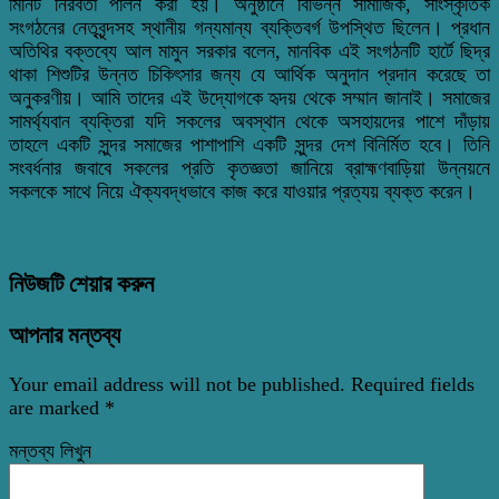
মিনিট নিরবতা পালন করা হয়। অনুষ্ঠানে বিভিন্ন সামাজিক, সাংস্কৃতিক
সংগঠনের নেতৃবৃন্দসহ স্থানীয় গন্যমান্য ব্যক্তিবর্গ উপস্থিত ছিলেন। প্রধান
অতিথির বক্তব্যে আল মামুন সরকার বলেন, মানবিক এই সংগঠনটি হার্টে ছিদ্র
থাকা শিশুটির উন্নত চিকিৎসার জন্য যে আর্থিক অনুদান প্রদান করেছে তা
অনুকরণীয়। আমি তাদের এই উদ্যোগকে হৃদয় থেকে সম্মান জানাই। সমাজের
সামর্থ্যবান ব্যক্তিরা যদি সকলের অবস্থান থেকে অসহায়দের পাশে দাঁড়ায়
তাহলে একটি সুন্দর সমাজের পাশাপাশি একটি সুন্দর দেশ বিনির্মিত হবে। তিনি
সংবর্ধনার জবাবে সকলের প্রতি কৃতজ্ঞতা জানিয়ে ব্রাহ্মণবাড়িয়া উন্নয়নে
সকলকে সাথে নিয়ে ঐক্যবদ্ধভাবে কাজ করে যাওয়ার প্রত্যয় ব্যক্ত করেন।
নিউজটি শেয়ার করুন
আপনার মন্তব্য
Your email address will not be published.
Required fields
are marked
*
মন্তব্য লিখুন