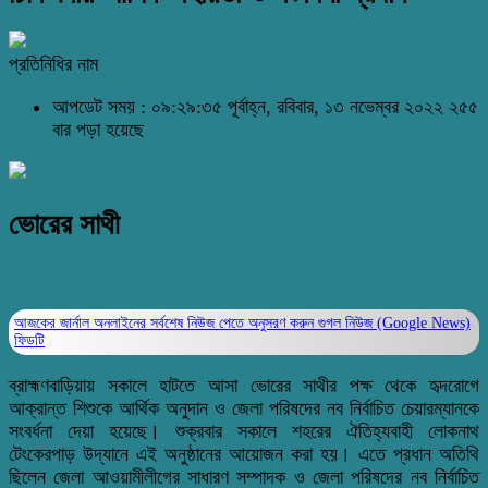
প্রতিনিধির নাম
আপডেট সময় : ০৯:২৯:৩৫ পূর্বাহ্ন, রবিবার, ১৩ নভেম্বর ২০২২
২৫৫
বার পড়া হয়েছে
ভোরের সাথী
আজকের জার্নাল অনলাইনের সর্বশেষ নিউজ পেতে অনুসরণ করুন
গুগল নিউজ (Google News)
ফিডটি
ব্রাহ্মণবাড়িয়ায় সকালে হাটতে আসা ভোরের সাথীর পক্ষ থেকে হৃদরোগে
আক্রান্ত শিশুকে আর্থিক অনুদান ও জেলা পরিষদের নব নির্বাচিত চেয়ারম্যানকে
সংবর্ধনা দেয়া হয়েছে। শুক্রবার সকালে শহরের ঐতিহ্যবাহী লোকনাথ
টেংকেরপাড় উদ্যানে এই অনুষ্ঠানের আয়োজন করা হয়। এতে প্রধান অতিথি
ছিলেন জেলা আওয়ামীলীগের সাধারণ সম্পাদক ও জেলা পরিষদের নব নির্বাচিত