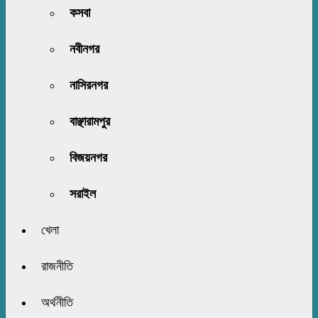
কসবা
নবীনগর
নাসিরনগর
বাঞ্ছারামপুর
বিজয়নগর
সরাইল
খেলা
রাজনীতি
অর্থনীতি