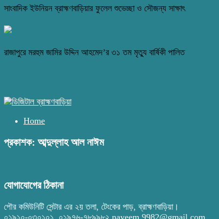
সাংবাদিক ইউনিয়ন ব্রাহ্মণবাড়িয়ার ফুলেল শুভেচ্ছা ও সৌজন্য সাক্ষাৎ
রাজাপুরে মরহুম জামির উদ্দিন আহমেদ’র ৩১ তম মৃত্যু বার্ষিকী পালিত
Home
প্রকাশক: আব্দুল্লাহ আল নাঈম
যোগাযোগের ঠিকানা
পৌর কমিউনিটি সেন্টার এর ২য় তলা, টেংকের পাড়, ব্রাহ্মণবাড়িয়া।
০১৯১০-০৩০১০১, ০১৯৭৬-৭৮৯৯৮২ nayeem.9982@gmail.com