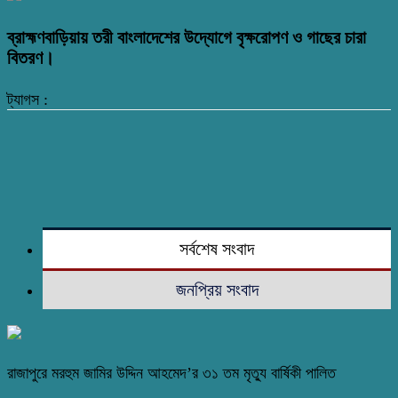
ব্রাহ্মণবাড়িয়ায় তরী বাংলাদেশের উদ্যোগে বৃক্ষরোপণ ও গাছের চারা
বিতরণ।
ট্যাগস :
সর্বশেষ সংবাদ
জনপ্রিয় সংবাদ
রাজাপুরে মরহুম জামির উদ্দিন আহমেদ’র ৩১ তম মৃত্যু বার্ষিকী পালিত