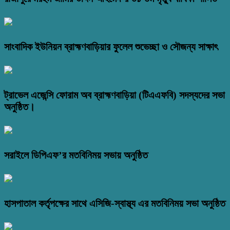
সাংবাদিক ইউনিয়ন ব্রাহ্মণবাড়িয়ার ফুলেল শুভেচ্ছা ও সৌজন্য সাক্ষাৎ
ট্রাভেল এজেন্সি ফোরাম অব ব্রাহ্মণবাড়িয়া (টিএএফবি) সদস্যদের সভা
অনুষ্ঠিত।
সরাইলে ডিপিএফ’র মতবিনিময় সভায় অনুষ্ঠিত
হাসপাতাল কর্তৃপক্ষের সাথে এসিজি-স্বাস্থ্য এর মতবিনিময় সভা অনুষ্ঠিত