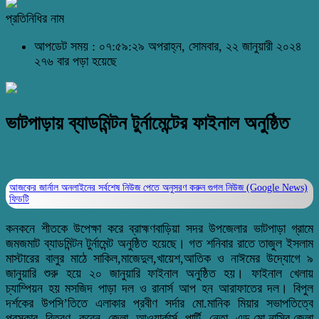
প্রতিনিধির নাম
আপডেট সময় : ০৭:৫৯:২৯ অপরাহ্ন, সোমবার, ২২ জানুয়ারী ২০২৪
২৭৬ বার পড়া হয়েছে
ভাটপাড়ায় ব্যাডমিন্টন টুর্নামেন্টের ফাইনাল অনুষ্ঠিত
আজকের জার্নাল অনলাইনের সর্বশেষ নিউজ পেতে অনুসরণ করুন
গুগল নিউজ (Google News)
ফিডটি
কনকনে শীতকে উপেক্ষা করে ব্রাহ্মণবাড়িয়া সদর উপজেলার ভাটপাড়া গ্রামে
জমজমাট ব্যাডমিন্টন টুর্নামেন্ট অনুষ্ঠিত হয়েছে। গত শনিবার রাতে তাজুল ইসলাম
মাস্টারের বালুর মাঠে সাকিল,মাজেদুল,খায়েশ,আতিক ও নাঈমের উদ্যোগে ৯
জানুয়ারি শুরু হয়ে ২০ জানুয়ারি ফাইনাল অনুষ্ঠিত হয়। ফাইনাল খেলায়
চ্যাম্পিয়ন হয় মসজিদ পাড়া দল ও রানার্স আপ হন আরাফাতের দল। বিপুল
দর্শকের উপসি’তিতে এলাকার প্রবীণ সর্দার মো.মানিক মিয়ার সভাপতিত্বে
পুরস্কার বিতরণ করেন জেলা আওয়ার্কার্স পার্টি নেতা এড.মো.নাসির,জেলা