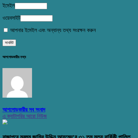
ইমেইল
ওয়েবসাইট
আপনার ইমেইল এবং অন্যান্য তথ্য সংরক্ষন করুন
আপলোডকারীর তথ্য
আপলোডকারীর সব সংবাদ
এ ক্যাটাগরির আরো নিউজ
রাজাপুরে মরহুম জামির উদ্দিন আহমেদ’র ৩১ তম মৃত্যু বার্ষিকী পালিত