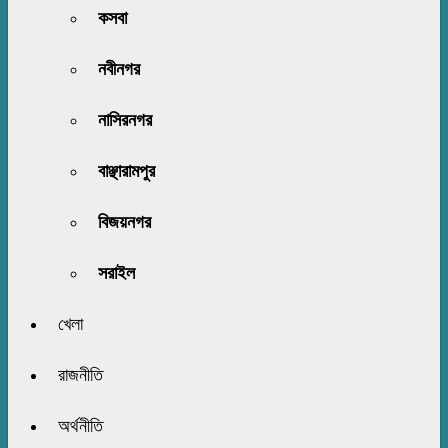
কসবা
নবীনগর
নাসিরনগর
বাঞ্ছারামপুর
বিজয়নগর
সরাইল
খেলা
রাজনীতি
অর্থনীতি