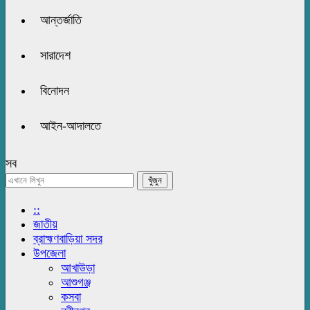
আন্তর্জাতি
সারাদেশ
বিনোদন
আইন-আদালতে
সব
::
জাতীয়
ব্রাহ্মণবাড়িয়া সদর
উপজেলা
আখাউড়া
আশুগঞ্জ
কসবা