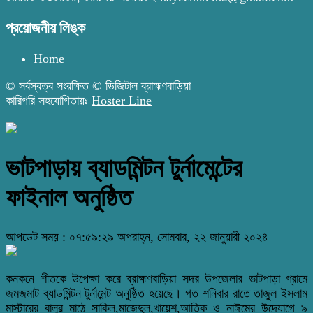
প্রয়োজনীয় লিঙ্ক
Home
© সর্বস্বত্ব সংরক্ষিত © ডিজিটাল ব্রাহ্মণবাড়িয়া
কারিগরি সহযোগিতায়ঃ
Hoster Line
ভাটপাড়ায় ব্যাডমিন্টন টুর্নামেন্টের
ফাইনাল অনুষ্ঠিত
আপডেট সময় : ০৭:৫৯:২৯ অপরাহ্ন, সোমবার, ২২ জানুয়ারী ২০২৪
কনকনে শীতকে উপেক্ষা করে ব্রাহ্মণবাড়িয়া সদর উপজেলার ভাটপাড়া গ্রামে
জমজমাট ব্যাডমিন্টন টুর্নামেন্ট অনুষ্ঠিত হয়েছে। গত শনিবার রাতে তাজুল ইসলাম
মাস্টারের বালুর মাঠে সাকিল,মাজেদুল,খায়েশ,আতিক ও নাঈমের উদ্যোগে ৯