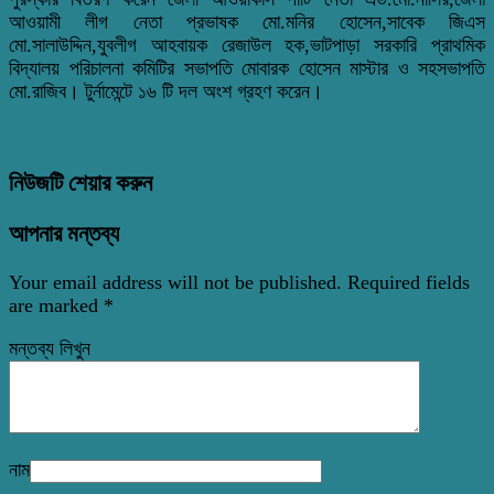
আওয়ামী লীগ নেতা প্রভাষক মো.মনির হোসেন,সাবেক জিএস
মো.সালাউদ্দিন,যুবলীগ আহবায়ক রেজাউল হক,ভাটপাড়া সরকারি প্রাথমিক
বিদ্যালয় পরিচালনা কমিটির সভাপতি মোবারক হোসেন মাস্টার ও সহসভাপতি
মো.রাজিব। টুর্নামেন্টে ১৬ টি দল অংশ গ্রহণ করেন।
নিউজটি শেয়ার করুন
আপনার মন্তব্য
Your email address will not be published.
Required fields
are marked
*
মন্তব্য লিখুন
নাম