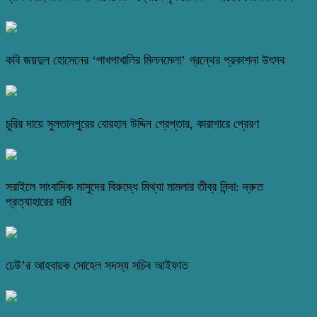
কবি জয়দুল হোসেনের ‘পাখপাখালির মিলনমেলা’ গ্রন্থের প্রকাশনা উৎসব
চুরির দায়ে সুলতানপুরের বোরহান উদ্দিন গ্রেপ্তার, কারাগারে প্রেরণ
সরাইলে সাংবাদিক মাসুদের বিরুদ্ধে মিথ্যা মামলার তীব্র নিন্দা: দ্রুত
প্রত্যাহারের দাবি
ঢেউ’র আহবায়ক সোহেল সদস্য সচিব আইফাত