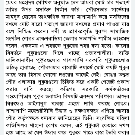
মেয়র মহোদয় মৌখিক অনুমতি দেন আমরা মোট চার শতাংশ
জমির উপর মসজিদ নির্মাণ করি। পৌরসভার সার্ভেয়ার
মাহবুব হোসেন তাৎক্ষণিক জায়গা মাপামাপি করে মসজিদের
দখলে মোট বারো শতাংশ জায়গা দখলের প্রমাণ পাওয়া যায়
বলে নিশ্চিত করেন। নদী ও প্রাণ-প্রকৃতি সুরক্ষা সামাজিক
সংগঠন নোঙর ব্রাহ্মণবাড়িয়া জেলার সভাপতি শামীম আহমেদ
বলেন, একসময় এ শহরকে পুকুরের শহর বলা হতো। কালের
বিবর্তনে পুকুরগুলো গিলে খাচ্ছে প্রভাবশালীরা। ব্যক্তি
মালিকানাধীন পুকুরগুলোর পাশাপাশি সরকারি পুকুরগুলোও
অস্তিত্ব হারাচ্ছে, পৌরসভার বারোটি ওয়ার্ডে মোট কয়টি পুকুর
আছে তার হিসাব কোনো দপ্তরের কাছেই নেই। নোঙর অন্তত
পৌর এলাকার পুকুরগুলো চিহ্নিত করে একটি গেজেট প্রকাশ
করার দাবি করছে। কতিপয় সরকারি কর্মকর্তাদের
সহযোগিতায় পুকুর ভরাটের বিষয়টি একদম পরিষ্কার। তাদের
বিরুদ্ধেও আইনানুগ ব্যবস্থা গ্রহণে দাবি করছে নোঙর।
পাশাপাশি মহেশ্বরীদীঘি উদ্ধার ও রক্ষণাবক্ষণে এগিয়ে আসায়
পৌর কর্তৃপক্ষকে ধন্যবাদ জানিয়েছেন তিনি। সংরক্ষিত মহিলা
কাউন্সিলর শাহানা বেগম বলেন, এই পুকুরটা যেভাবে দখল
হয়ে আছে তা যেন উদ্ধার করে পুকুরে পাড়ে রাস্তা তৈরি করার