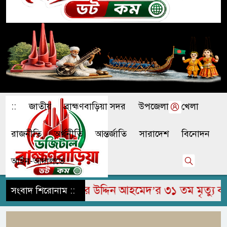
::
জাতীয়
ব্রাহ্মণবাড়িয়া সদর
উপজেলা
খেলা
রাজনীতি
অর্থনীতি
আন্তর্জাতি
সারাদেশ
বিনোদন
আইন-আদালতে
ুরে মরহুম জামির উদ্দিন আহমেদ’র ৩১ তম মৃত্যু বার্ষি
সংবাদ শিরোনাম ::