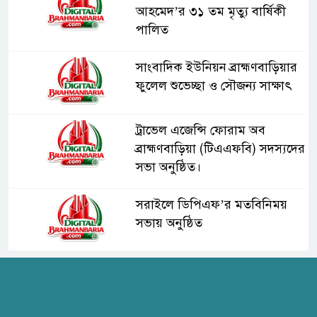
আহমেদ’র ৩১ তম মৃত্যু বার্ষিকী
পালিত
সাংবাদিক ইউনিয়ন ব্রাহ্মণবাড়িয়ার
ফুলেল শুভেচ্ছা ও সৌজন্য সাক্ষাৎ
ট্রাভেল এজেন্সি ফোরাম অব
ব্রাহ্মণবাড়িয়া (টিএএফবি) সদস্যদের
সভা অনুষ্ঠিত।
সরাইলে ডিপিএফ’র মতবিনিময়
সভায় অনুষ্ঠিত
হাসপাতাল কর্তৃপক্ষের সাথে এসিজি-
স্বাস্থ্য এর মতবিনিময় সভা অনুষ্ঠিত