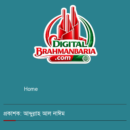
ব্রাহ্মণবাড়িয়ায় তরী বাংলাদেশের
উদ্যোগে বৃক্ষরোপণ ও গাছের চারা
বিতরণ।
কবি জয়দুল হোসেনের
‘পাখপাখালির মিলনমেলা’ গ্রন্থের
প্রকাশনা উৎসব
চুরির দায়ে সুলতানপুরের বোরহান
উদ্দিন গ্রেপ্তার, কারাগারে প্রেরণ
Home
সরাইলে সাংবাদিক মাসুদের বিরুদ্ধে
মিথ্যা মামলার তীব্র নিন্দা: দ্রুত
প্রত্যাহারের দাবি
প্রকাশক: আব্দুল্লাহ আল নাঈম
ঢেউ’র আহবায়ক সোহেল সদস্য