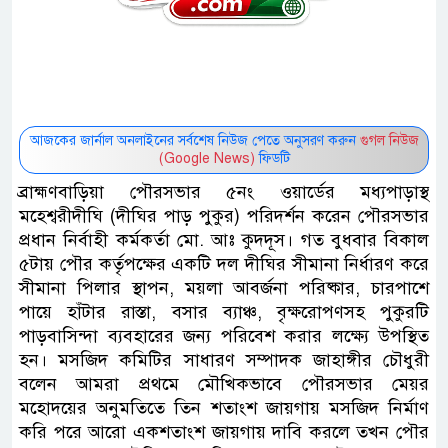
আজকের জার্নাল অনলাইনের সর্বশেষ নিউজ পেতে অনুসরণ করুন
গুগল নিউজ
(Google News)
ফিডটি
ব্রাহ্মণবাড়িয়া পৌরসভার ৫নং ওয়ার্ডের মধ্যপাড়াস্থ
মহেশ্বরীদীঘি (দীঘির পাড় পুকুর) পরিদর্শন করেন পৌরসভার
প্রধান নির্বাহী কর্মকর্তা মো. আঃ কুদদূস। গত বুধবার বিকাল
৫টায় পৌর কর্তৃপক্ষের একটি দল দীঘির সীমানা নির্ধারণ করে
সীমানা পিলার স্থাপন, ময়লা আবর্জনা পরিষ্কার, চারপাশে
পায়ে হাঁটার রাস্তা, বসার ব্যাঞ্চ, বৃক্ষরোপণসহ পুকুরটি
পাড়বাসিন্দা ব্যবহারের জন্য পরিবেশ করার লক্ষ্যে উপস্থিত
হন। মসজিদ কমিটির সাধারণ সম্পাদক জাহাঙ্গীর চৌধুরী
বলেন আমরা প্রথমে মৌখিকভাবে পৌরসভার মেয়র
মহোদয়ের অনুমতিতে তিন শতাংশ জায়গায় মসজিদ নির্মাণ
করি পরে আরো একশতাংশ জায়গায় দাবি করলে তখন পৌর