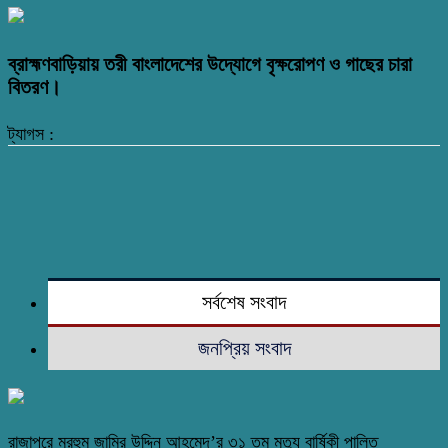
ব্রাহ্মণবাড়িয়ায় তরী বাংলাদেশের উদ্যোগে বৃক্ষরোপণ ও গাছের চারা
বিতরণ।
ট্যাগস :
সর্বশেষ সংবাদ
জনপ্রিয় সংবাদ
রাজাপুরে মরহুম জামির উদ্দিন আহমেদ’র ৩১ তম মৃত্যু বার্ষিকী পালিত