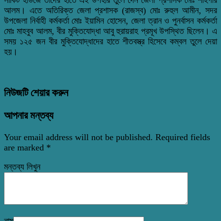
আলম। এতে অতিরিক্ত জেলা প্রশাসক (রাজস্ব) মোঃ রুহুল আমীন, সদর
উপজেলা নির্বাহী কর্মকর্তা মোঃ ইয়ামিন হোসেন, জেলা ত্রান ও পুনর্বাসন কর্মকর্তা
মোঃ মাহবুব আলম, বীর মুক্তিযোদ্ধা আবু হুরায়রাহ প্রমূখ উপস্থিত ছিলেন। এ
সময় ১২৫ জন বীর মুক্তিযোদ্ধাদের হাতে শীতবস্ত্র হিসেবে কম্বল তুলে দেয়া
হয়।
নিউজটি শেয়ার করুন
আপনার মন্তব্য
Your email address will not be published.
Required fields
are marked
*
মন্তব্য লিখুন
নাম