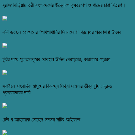
ব্রাহ্মণবাড়িয়ায় তরী বাংলাদেশের উদ্যোগে বৃক্ষরোপণ ও গাছের চারা বিতরণ।
কবি জয়দুল হোসেনের ‘পাখপাখালির মিলনমেলা’ গ্রন্থের প্রকাশনা উৎসব
চুরির দায়ে সুলতানপুরের বোরহান উদ্দিন গ্রেপ্তার, কারাগারে প্রেরণ
সরাইলে সাংবাদিক মাসুদের বিরুদ্ধে মিথ্যা মামলার তীব্র নিন্দা: দ্রুত
প্রত্যাহারের দাবি
ঢেউ’র আহবায়ক সোহেল সদস্য সচিব আইফাত