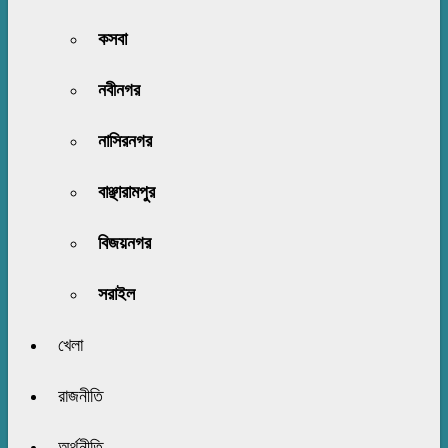
কসবা
নবীনগর
নাসিরনগর
বাঞ্ছারামপুর
বিজয়নগর
সরাইল
খেলা
রাজনীতি
অর্থনীতি