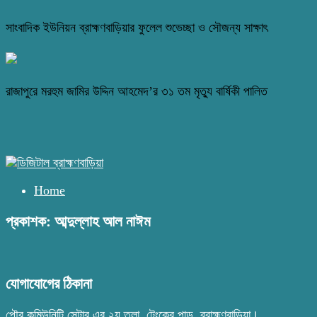
সাংবাদিক ইউনিয়ন ব্রাহ্মণবাড়িয়ার ফুলেল শুভেচ্ছা ও সৌজন্য সাক্ষাৎ
রাজাপুরে মরহুম জামির উদ্দিন আহমেদ’র ৩১ তম মৃত্যু বার্ষিকী পালিত
Home
প্রকাশক: আব্দুল্লাহ আল নাঈম
যোগাযোগের ঠিকানা
পৌর কমিউনিটি সেন্টার এর ২য় তলা, টেংকের পাড়, ব্রাহ্মণবাড়িয়া।