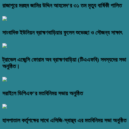
রাজাপুরে মরহুম জামির উদ্দিন আহমেদ’র ৩১ তম মৃত্যু বার্ষিকী পালিত
সাংবাদিক ইউনিয়ন ব্রাহ্মণবাড়িয়ার ফুলেল শুভেচ্ছা ও সৌজন্য সাক্ষাৎ
ট্রাভেল এজেন্সি ফোরাম অব ব্রাহ্মণবাড়িয়া (টিএএফবি) সদস্যদের সভা
অনুষ্ঠিত।
সরাইলে ডিপিএফ’র মতবিনিময় সভায় অনুষ্ঠিত
হাসপাতাল কর্তৃপক্ষের সাথে এসিজি-স্বাস্থ্য এর মতবিনিময় সভা অনুষ্ঠিত