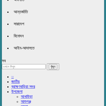
আন্তর্জাতি
সারাদেশ
বিনোদন
আইন-আদালতে
সব
::
জাতীয়
ব্রাহ্মণবাড়িয়া সদর
উপজেলা
আখাউড়া
আশুগঞ্জ