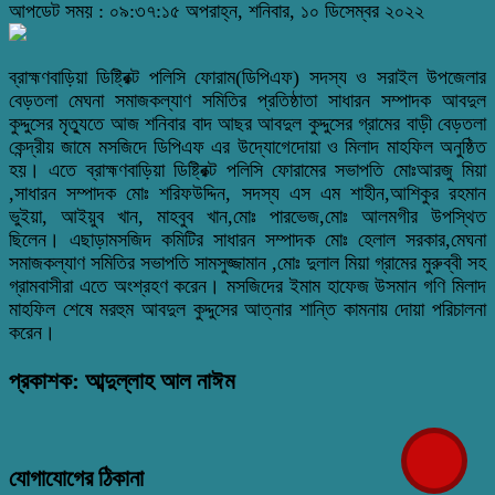
আপডেট সময় : ০৯:৩৭:১৫ অপরাহ্ন, শনিবার, ১০ ডিসেম্বর ২০২২
ব্রাহ্মণবাড়িয়া ডিষ্ট্রিক্ট পলিসি ফোরাম(ডিপিএফ) সদস্য ও সরাইল উপজেলার
বেড়তলা মেঘনা সমাজকল্যাণ সমিতির প্রতিষ্ঠাতা সাধারন সম্পাদক আবদুল
কুদ্দুসের মৃত্যুতে আজ শনিবার বাদ আছর আবদুল কুদ্দুসের গ্রামের বাড়ী বেড়তলা
কেন্দ্রীয় জামে মসজিদে ডিপিএফ এর উদ্যোগেদোয়া ও মিলাদ মাহফিল অনুষ্ঠিত
হয়। এতে ব্রাহ্মণবাড়িয়া ডিষ্ট্রিক্ট পলিসি ফোরামের সভাপতি মোঃআরজু মিয়া
,সাধারন সম্পাদক মোঃ শরিফউদ্দিন, সদস্য এস এম শাহীন,আশিকুর রহমান
ভুইয়া, আইয়ুব খান, মাহবুব খান,মোঃ পারভেজ,মোঃ আলমগীর উপস্থিত
ছিলেন। এছাড়ামসজিদ কমিটির সাধারন সম্পাদক মোঃ হেলাল সরকার,মেঘনা
সমাজকল্যাণ সমিতির সভাপতি সামসুজ্জামান ,মোঃ দুলাল মিয়া গ্রামের মুরুব্বী সহ
গ্রামবাসীরা এতে অংশ্রহণ করেন। মসজিদের ইমাম হাফেজ উসমান গণি মিলাদ
মাহফিল শেষে মরহুম আবদুল কুদ্দুসের আত্নার শান্তি কামনায় দোয়া পরিচালনা
করেন।
প্রকাশক: আব্দুল্লাহ আল নাঈম
যোগাযোগের ঠিকানা