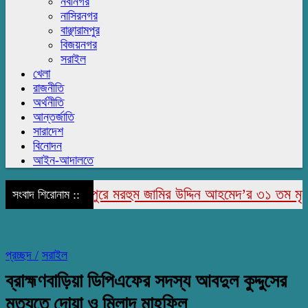
নবীনগর
নাসিরনগর
বাঞ্ছারামপুর
বিজয়নগর
সরাইল
খেলা
রাজনীতি
অর্থনীতি
আন্তর্জাতি
সারাদেশ
বিনোদন
আইন-আদালতে
রাজাপুরে মরহুম জামির উদ্দিন আহমেদ’র ৩১ তম মৃত্যু বা
সংবাদ শিরোনাম ::
প্রচ্ছদ /
সরাইল
ব্রাহ্মণবাড়িয়া ডিপিএফের সদস্য আবদুল কুদ্দুসের
মৃত্যুতে দোয়া ও মিলাদ মাহফিল