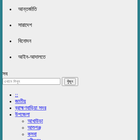
আন্তর্জাতি
সারাদেশ
বিনোদন
আইন-আদালতে
সব
::
জাতীয়
ব্রাহ্মণবাড়িয়া সদর
উপজেলা
আখাউড়া
আশুগঞ্জ
কসবা