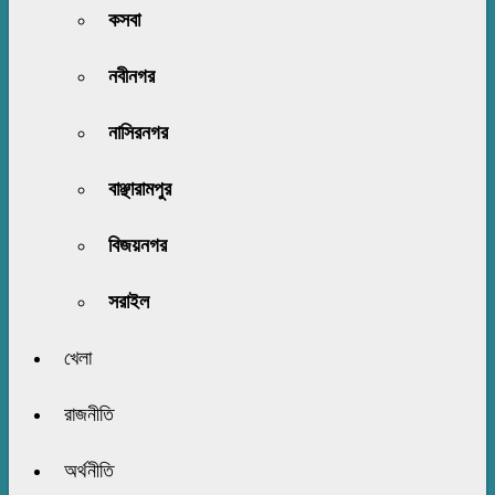
কসবা
নবীনগর
নাসিরনগর
বাঞ্ছারামপুর
বিজয়নগর
সরাইল
খেলা
রাজনীতি
অর্থনীতি