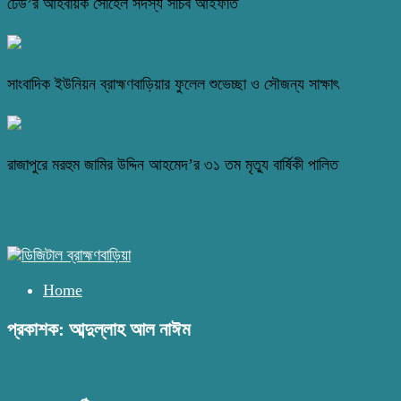
ঢেউ’র আহবায়ক সোহেল সদস্য সচিব আইফাত
সাংবাদিক ইউনিয়ন ব্রাহ্মণবাড়িয়ার ফুলেল শুভেচ্ছা ও সৌজন্য সাক্ষাৎ
রাজাপুরে মরহুম জামির উদ্দিন আহমেদ’র ৩১ তম মৃত্যু বার্ষিকী পালিত
Home
প্রকাশক: আব্দুল্লাহ আল নাঈম