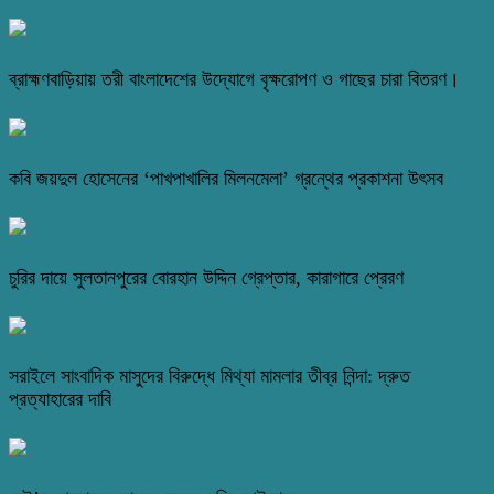
ব্রাহ্মণবাড়িয়ায় তরী বাংলাদেশের উদ্যোগে বৃক্ষরোপণ ও গাছের চারা বিতরণ।
কবি জয়দুল হোসেনের ‘পাখপাখালির মিলনমেলা’ গ্রন্থের প্রকাশনা উৎসব
চুরির দায়ে সুলতানপুরের বোরহান উদ্দিন গ্রেপ্তার, কারাগারে প্রেরণ
সরাইলে সাংবাদিক মাসুদের বিরুদ্ধে মিথ্যা মামলার তীব্র নিন্দা: দ্রুত
প্রত্যাহারের দাবি