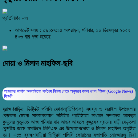
প্রতিনিধির নাম
আপডেট সময় : ০৯:৩৭:১৫ অপরাহ্ন, শনিবার, ১০ ডিসেম্বর ২০২২
৪৯৬ বার পড়া হয়েছে
দোয়া ও মিলাদ মাহফিল-ছবি
আজকের জার্নাল অনলাইনের সর্বশেষ নিউজ পেতে অনুসরণ করুন
গুগল নিউজ (Google News)
ফিডটি
ব্রাহ্মণবাড়িয়া ডিষ্ট্রিক্ট পলিসি ফোরাম(ডিপিএফ) সদস্য ও সরাইল উপজেলার
বেড়তলা মেঘনা সমাজকল্যাণ সমিতির প্রতিষ্ঠাতা সাধারন সম্পাদক আবদুল
কুদ্দুসের মৃত্যুতে আজ শনিবার বাদ আছর আবদুল কুদ্দুসের গ্রামের বাড়ী বেড়তলা
কেন্দ্রীয় জামে মসজিদে ডিপিএফ এর উদ্যোগেদোয়া ও মিলাদ মাহফিল অনুষ্ঠিত
হয়। এতে ব্রাহ্মণবাড়িয়া ডিষ্ট্রিক্ট পলিসি ফোরামের সভাপতি মোঃআরজু মিয়া