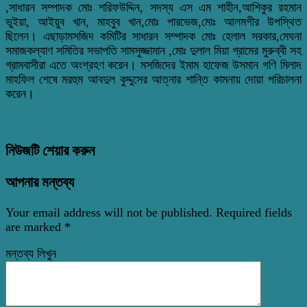
,সাধারন সম্পাদক মোঃ শরিফউদ্দিন, সদস্য এস এম শাহীন,আশিকুর রহমান
ভুইয়া, আইয়ুব খান, মাহবুব খান,মোঃ পারভেজ,মোঃ আলমগীর উপস্থিত
ছিলেন। এছাড়ামসজিদ কমিটির সাধারন সম্পাদক মোঃ হেলাল সরকার,মেঘনা
সমাজকল্যাণ সমিতির সভাপতি সামসুজ্জামান ,মোঃ দুলাল মিয়া গ্রামের মুরুব্বী সহ
গ্রামবাসীরা এতে অংশ্রহণ করেন। মসজিদের ইমাম হাফেজ উসমান গণি মিলাদ
মাহফিল শেষে মরহুম আবদুল কুদ্দুসের আত্নার শান্তি কামনায় দোয়া পরিচালনা
করেন।
নিউজটি শেয়ার করুন
আপনার মন্তব্য
Your email address will not be published.
Required fields
are marked
*
মন্তব্য লিখুন