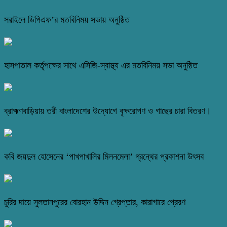
সরাইলে ডিপিএফ’র মতবিনিময় সভায় অনুষ্ঠিত
হাসপাতাল কর্তৃপক্ষের সাথে এসিজি-স্বাস্থ্য এর মতবিনিময় সভা অনুষ্ঠিত
ব্রাহ্মণবাড়িয়ায় তরী বাংলাদেশের উদ্যোগে বৃক্ষরোপণ ও গাছের চারা বিতরণ।
কবি জয়দুল হোসেনের ‘পাখপাখালির মিলনমেলা’ গ্রন্থের প্রকাশনা উৎসব
চুরির দায়ে সুলতানপুরের বোরহান উদ্দিন গ্রেপ্তার, কারাগারে প্রেরণ