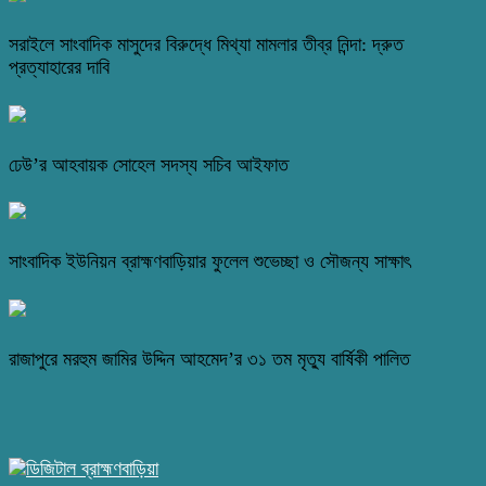
সরাইলে সাংবাদিক মাসুদের বিরুদ্ধে মিথ্যা মামলার তীব্র নিন্দা: দ্রুত
প্রত্যাহারের দাবি
ঢেউ’র আহবায়ক সোহেল সদস্য সচিব আইফাত
সাংবাদিক ইউনিয়ন ব্রাহ্মণবাড়িয়ার ফুলেল শুভেচ্ছা ও সৌজন্য সাক্ষাৎ
রাজাপুরে মরহুম জামির উদ্দিন আহমেদ’র ৩১ তম মৃত্যু বার্ষিকী পালিত