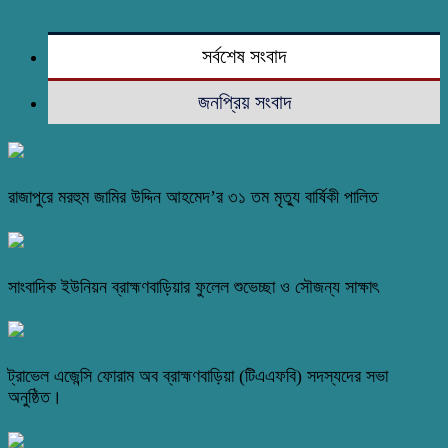
সর্বশেষ সংবাদ
জনপ্রিয় সংবাদ
রাজাপুরে মরহুম জামির উদ্দিন আহমেদ’র ৩১ তম মৃত্যু বার্ষিকী পালিত
সাংবাদিক ইউনিয়ন ব্রাহ্মণবাড়িয়ার ফুলেল শুভেচ্ছা ও সৌজন্য সাক্ষাৎ
ট্রাভেল এজেন্সি ফোরাম অব ব্রাহ্মণবাড়িয়া (টিএএফবি) সদস্যদের সভা
অনুষ্ঠিত।