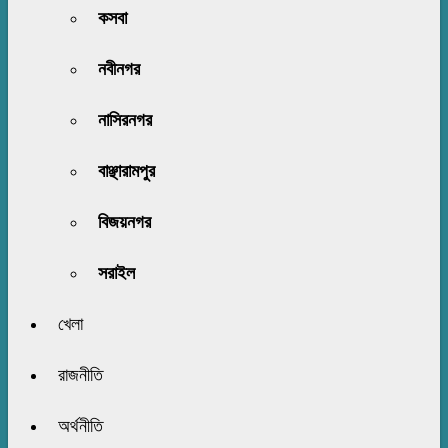
কসবা
নবীনগর
নাসিরনগর
বাঞ্ছারামপুর
বিজয়নগর
সরাইল
খেলা
রাজনীতি
অর্থনীতি