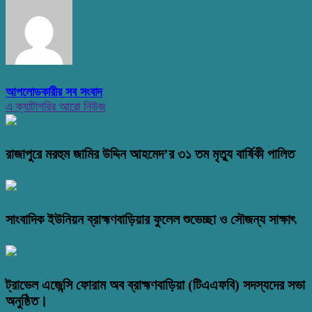
আপলোডকারীর সব সংবাদ
এ ক্যাটাগরির আরো নিউজ
রাজাপুরে মরহুম জামির উদ্দিন আহমেদ’র ৩১ তম মৃত্যু বার্ষিকী পালিত
সাংবাদিক ইউনিয়ন ব্রাহ্মণবাড়িয়ার ফুলেল শুভেচ্ছা ও সৌজন্য সাক্ষাৎ
ট্রাভেল এজেন্সি ফোরাম অব ব্রাহ্মণবাড়িয়া (টিএএফবি) সদস্যদের সভা
অনুষ্ঠিত।