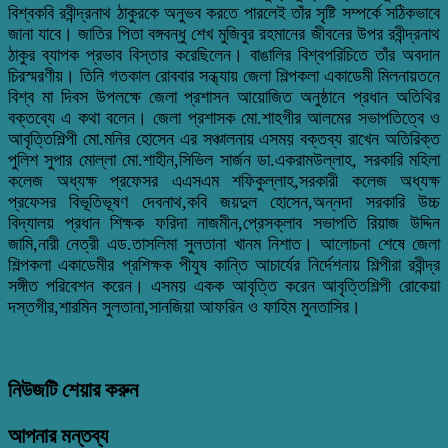
বিশ্বকবি রবীন্দ্রনাথ ঠাকুরকে অনুভব করতে পারলেই তাঁর সৃষ্টি সম্পর্কে সঠিকভাবে
জানা যাবে। জাতির পিতা বঙ্গবন্ধু শেখ মুজিবুর রহমানের জীবনের উপর রবীন্দ্রনাথ
ঠাকুর ব্যাপক প্রভাব বিস্তার করেছিলেন। বাঙালির বিশ্বপরিচিতে তাঁর অবদান
চিরস্মরণীয়। তিনি গতকাল রোববার সন্ধ্যায় জেলা শিল্পকলা একাডেমী মিলনায়তনে
বিশ্ব মা দিবস উপলক্ষে জেলা প্রশাসন আয়োজিত অনুষ্ঠানে প্রধান অতিথির
বক্তব্যে এ কথা বলেন। জেলা প্রশাসক মো.শাহগীর আলমের সভাপতিত্বে ও
আবৃত্তিশিল্পী মো.মনির হোসেন এর সঞ্চালনায় এসময় বক্তব্য রাখেন অতিরিক্ত
পুলিশ সুপার মোল্লা মো.শাহীন,সিভিল সার্জন ডা.একরামউল্লাহ, সরকারি মহিলা
কলেজ অধ্যক্ষ প্রফেসর এএসএম শফিকুল্লাহ,সরকারী কলেজ অধ্যক্ষ
প্রফেসর বিভূতিভূষণ দেবনাথ,কবি জয়দুল হোসেন,অন্নদা সরকারি উচ্চ
বিদ্যালয় প্রধান শিক্ষক ফরিদা নাজমীন,প্রেসক্লাব সভাপতি রিয়াজ উদ্দিন
জামি,নারী নেত্রী এড.তাসলিমা সুলতানা খানম নিশাত। আলোচনা শেষে জেলা
শিল্পকলা একাডেমীর প্রশিক্ষক পীযুষ কান্তি আচার্যের নির্দেশনায় শিল্পীরা রবীন্দ্র
সঙ্গীত পরিবেশন করেন। এসময় একক আবৃত্তি করেন আবৃত্তিশিল্পী রোকেয়া
দস্তগীর,শারমিন সুলতানা,সানজিয়া আফরিন ও ফাহিম মুনতাসির।
নিউজটি শেয়ার করুন
আপনার মন্তব্য