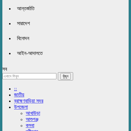
আন্তর্জাতি
সারাদেশ
বিনোদন
আইন-আদালতে
সব
::
জাতীয়
ব্রাহ্মণবাড়িয়া সদর
উপজেলা
আখাউড়া
আশুগঞ্জ
কসবা