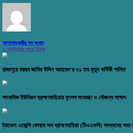
আপলোডকারীর সব সংবাদ
এ ক্যাটাগরির আরো নিউজ
রাজাপুরে মরহুম জামির উদ্দিন আহমেদ’র ৩১ তম মৃত্যু বার্ষিকী পালিত
সাংবাদিক ইউনিয়ন ব্রাহ্মণবাড়িয়ার ফুলেল শুভেচ্ছা ও সৌজন্য সাক্ষাৎ
ট্রাভেল এজেন্সি ফোরাম অব ব্রাহ্মণবাড়িয়া (টিএএফবি) সদস্যদের সভা অ