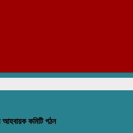
রাজাপু
ের আহবায়ক কমিটি গঠন