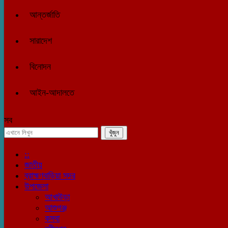
আন্তর্জাতি
সারাদেশ
বিনোদন
আইন-আদালতে
সব
::
জাতীয়
ব্রাহ্মণবাড়িয়া সদর
উপজেলা
আখাউড়া
আশুগঞ্জ
কসবা