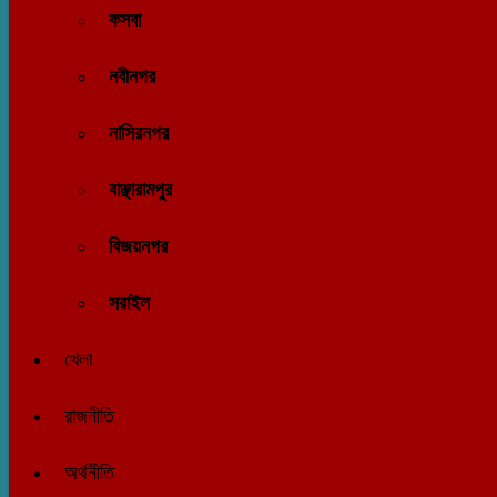
কসবা
নবীনগর
নাসিরনগর
বাঞ্ছারামপুর
বিজয়নগর
সরাইল
খেলা
রাজনীতি
অর্থনীতি