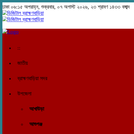
ঢাকা
০৬:১৫ অপরাহ্ন, শুক্রবার, ০৭ অগাস্ট ২০২৬, ২৩ শ্রাবণ ১৪৩৩ বঙ্গাব্দ
::
জাতীয়
ব্রাহ্মণবাড়িয়া সদর
উপজেলা
আখাউড়া
আশুগঞ্জ