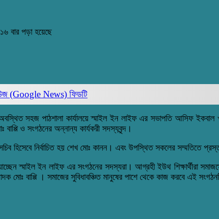
১৬ বার পড়া হয়েছে
িউজ (Google News)
ফিডটি
োড়ে অবস্থিত সহজ পাঠশালা কার্যালয়ে স্মাইল ইন লাইফ এর সভাপতি আসিফ ইকবা
প্পি ও সংগঠনের অন্নান্য কার্যকরী সদস্যবৃন্দ।
 সচিব হিসেবে নির্বাচিত হয় শেখ মোঃ কানন। এবং উপস্থিত সকলের সম্মতিতে প্র
যাচ্ছেন স্মাইল ইন লাইফ এর সংগঠনের সদস্যরা। আগ্রহী ইউথ শিক্ষার্থীরা সম
াদক মোঃ বাপ্পি । সমাজের সুবিধাবঞ্চিত মানুষের পাশে থেকে কাজ করবে এই সংগঠ