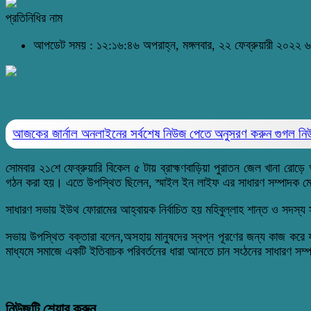
প্রতিনিধির নাম
আপডেট সময় : ১২:১৬:৪৬ অপরাহ্ন, মঙ্গলবার, ২২ ফেব্রুয়ারী ২০২২
৬
আজকের জার্নাল অনলাইনের সর্বশেষ নিউজ পেতে অনুসরণ করুন
গুগল ন
সোমবার ২১শে ফেব্রুয়ারি বিকেল ৫ টায় ব্রাহ্মণবাড়িয়া পুরাতন জেল খানা র
গঠন করা হয়। এতে উপস্থিত ছিলেন, স্মাইল ইন লাইফ এর সাধারণ সম্পাদক মোঃ বা
সাধারণ সভায় ইউথ ফোরামের আহ্বায়ক নির্বাচিত হয় মহিবুল্লাহ শান্ত ও সদস্য
সভায় উপস্থিত বক্তারা বলেন,অসহায় মানুষদের স্বপ্ন পূরণের জন্য কাজ করে 
মাধ্যমে সমাজে একটি ইতিবাচক পরিবর্তনের ধারা আনতে চান সংঠনের সাধারণ সম্প
নিউজটি শেয়ার করুন