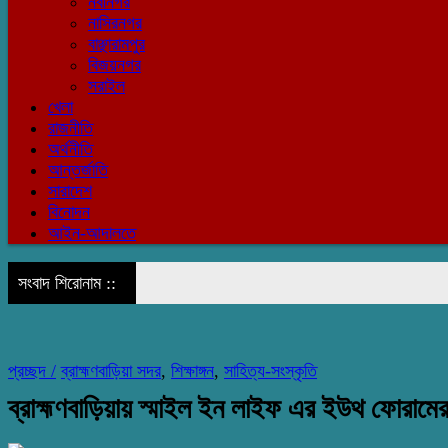
নবীনগর
নাসিরনগর
বাঞ্ছারামপুর
বিজয়নগর
সরাইল
খেলা
রাজনীতি
অর্থনীতি
আন্তর্জাতি
সারাদেশ
বিনোদন
আইন-আদালতে
সংবাদ শিরোনাম ::
প্রচ্ছদ /
ব্রাহ্মণবাড়িয়া সদর
,
শিক্ষাঙ্গন
,
সাহিত্য-সংস্কৃতি
ব্রাহ্মণবাড়িয়ায় স্মাইল ইন লাইফ এর ইউথ ফোরাম