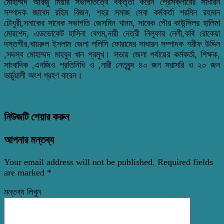
মোহাম্মদ আরজু মিয়ার সভাপতিত্বে বক্তৃতা করেন প্রেসক্লাবের সাধারন
সম্পাদক জাবেদ রহিম বিজন, শহর সমাজ সেবা কর্মকর্তা শরমিন রহমান
চৌধুরী,সনাকের সাবেক সভাপতি জেসমিন খানম, সাবেক পৌর কাউন্সিলর হালিমা
মোরশেদ, এডভোকেট হাসিনা বেগম,নারী নেত্রী নিলুফার নেলী,কবি রোকেয়া
দস্তগীর,খায়রুল ইসলাম জেলা পলিসি ফোরামের সাধারন সম্পাদক শরীফ উদ্দিন
,সদস্য মোহাম্মদ মাহবুব খান প্রমুখ। সভায় জেলা পর্যায়ের কর্মকর্তা, শিক্ষক,
সাংবাদিক ,এনজিও প্রতিনিধি ও ,নারী নেতৃবৃন্দ ৪০ জন সরাসরি ও ২০ জন
ভার্চুয়ালী অংশ গ্রহণ করেন।
নিউজটি শেয়ার করুন
আপনার মন্তব্য
Your email address will not be published.
Required fields
are marked
*
মন্তব্য লিখুন