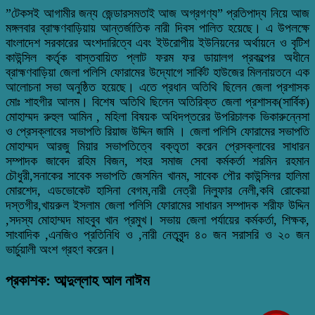
”টেকসই আগামীর জন্য জেন্ডারসমতাই আজ অগ্রগণ্য” প্রতিপাদ্য নিয়ে আজ
মঙ্গলবার ব্রাহ্মণবাড়িয়ায় আন্তর্জাতিক নারী দিবস পালিত হয়েছে। এ উপলক্ষে
বাংলাদেশ সরকারের অংশদারিত্বে এবং ইউরোপীয় ইউনিয়নের অর্থায়নে ও বৃটিশ
কাউন্সিল কর্তৃক বাস্তবায়িত প্লাট ফরম ফর ডায়ালগ প্রকল্পের অধীনে
ব্রাহ্মণবাড়িয়া জেলা পলিসি ফোরামের উদ্যোগে সার্কিট হাউজের মিলনায়তনে এক
আলোচনা সভা অনুষ্ঠিত হয়েছে। এতে প্রধান অতিথি ছিলেন জেলা প্রশাসক
মোঃ শাহগীর আলম। বিশেষ অতিথি ছিলেন অতিরিক্ত জেলা প্রশাসক(সার্বিক)
মোহাম্মদ রুহুল আমিন , মহিলা বিষয়ক অধিদপ্তরের উপরিচালক ভিকারুন্নেসা
ও প্রেসক্লাবের সভাপতি রিয়াজ উদ্দিন জামি । জেলা পলিসি ফোরামের সভাপতি
মোহাম্মদ আরজু মিয়ার সভাপতিত্বে বক্তৃতা করেন প্রেসক্লাবের সাধারন
সম্পাদক জাবেদ রহিম বিজন, শহর সমাজ সেবা কর্মকর্তা শরমিন রহমান
চৌধুরী,সনাকের সাবেক সভাপতি জেসমিন খানম, সাবেক পৌর কাউন্সিলর হালিমা
মোরশেদ, এডভোকেট হাসিনা বেগম,নারী নেত্রী নিলুফার নেলী,কবি রোকেয়া
দস্তগীর,খায়রুল ইসলাম জেলা পলিসি ফোরামের সাধারন সম্পাদক শরীফ উদ্দিন
,সদস্য মোহাম্মদ মাহবুব খান প্রমুখ। সভায় জেলা পর্যায়ের কর্মকর্তা, শিক্ষক,
সাংবাদিক ,এনজিও প্রতিনিধি ও ,নারী নেতৃবৃন্দ ৪০ জন সরাসরি ও ২০ জন
ভার্চুয়ালী অংশ গ্রহণ করেন।
প্রকাশক: আব্দুল্লাহ আল নাঈম