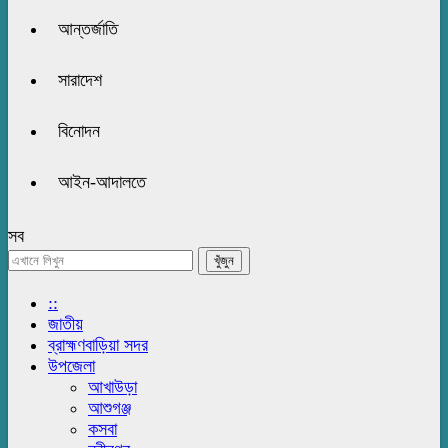
আন্তর্জাতি
সারাদেশ
বিনোদন
আইন-আদালতে
সব
::
জাতীয়
ব্রাহ্মণবাড়িয়া সদর
উপজেলা
আখাউড়া
আশুগঞ্জ
কসবা