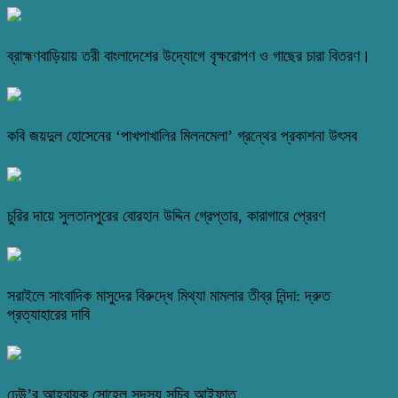
ব্রাহ্মণবাড়িয়ায় তরী বাংলাদেশের উদ্যোগে বৃক্ষরোপণ ও গাছের চারা বিতরণ।
কবি জয়দুল হোসেনের ‘পাখপাখালির মিলনমেলা’ গ্রন্থের প্রকাশনা উৎসব
চুরির দায়ে সুলতানপুরের বোরহান উদ্দিন গ্রেপ্তার, কারাগারে প্রেরণ
সরাইলে সাংবাদিক মাসুদের বিরুদ্ধে মিথ্যা মামলার তীব্র নিন্দা: দ্রুত
প্রত্যাহারের দাবি
ঢেউ’র আহবায়ক সোহেল সদস্য সচিব আইফাত