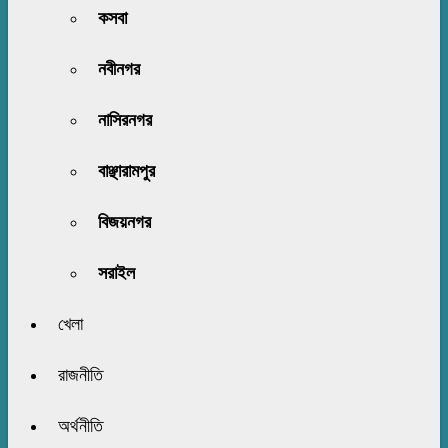
কসবা
নবীনগর
নাসিরনগর
বাঞ্ছারামপুর
বিজয়নগর
সরাইল
খেলা
রাজনীতি
অর্থনীতি