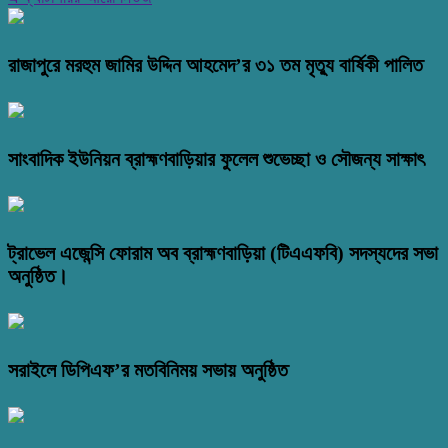
রাজাপুরে মরহুম জামির উদ্দিন আহমেদ’র ৩১ তম মৃত্যু বার্ষিকী পালিত
সাংবাদিক ইউনিয়ন ব্রাহ্মণবাড়িয়ার ফুলেল শুভেচ্ছা ও সৌজন্য সাক্ষাৎ
ট্রাভেল এজেন্সি ফোরাম অব ব্রাহ্মণবাড়িয়া (টিএএফবি) সদস্যদের সভা
অনুষ্ঠিত।
সরাইলে ডিপিএফ’র মতবিনিময় সভায় অনুষ্ঠিত