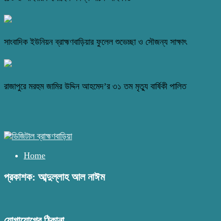
সাংবাদিক ইউনিয়ন ব্রাহ্মণবাড়িয়ার ফুলেল শুভেচ্ছা ও সৌজন্য সাক্ষাৎ
রাজাপুরে মরহুম জামির উদ্দিন আহমেদ’র ৩১ তম মৃত্যু বার্ষিকী পালিত
Home
প্রকাশক: আব্দুল্লাহ আল নাঈম
যোগাযোগের ঠিকানা