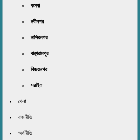
কসবা
নবীনগর
নাসিরনগর
বাঞ্ছারামপুর
বিজয়নগর
সরাইল
খেলা
রাজনীতি
অর্থনীতি