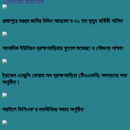
এ ক্যাটাগরির আরো নিউজ
রাজাপুরে মরহুম জামির উদ্দিন আহমেদ’র ৩১ তম মৃত্যু বার্ষিকী পালিত
সাংবাদিক ইউনিয়ন ব্রাহ্মণবাড়িয়ার ফুলেল শুভেচ্ছা ও সৌজন্য সাক্ষাৎ
ট্রাভেল এজেন্সি ফোরাম অব ব্রাহ্মণবাড়িয়া (টিএএফবি) সদস্যদের সভা
অনুষ্ঠিত।
সরাইলে ডিপিএফ’র মতবিনিময় সভায় অনুষ্ঠিত