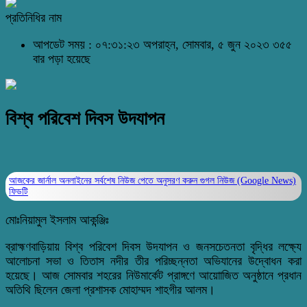
প্রতিনিধির নাম
আপডেট সময় : ০৭:৩১:২৩ অপরাহ্ন, সোমবার, ৫ জুন ২০২৩
৩৫৫
বার পড়া হয়েছে
বিশ্ব পরিবেশ দিবস উদযাপন
আজকের জার্নাল অনলাইনের সর্বশেষ নিউজ পেতে অনুসরণ করুন
গুগল নিউজ (Google News)
ফিডটি
মোঃনিয়ামুল ইসলাম আকন্ঞ্জিঃ
ব্রাহ্মণবাড়িয়ায় বিশ্ব পরিবেশ দিবস উদযাপন ও জনসচেতনতা বৃদ্ধির লক্ষ্যে
আলোচনা সভা ও তিতাস নদীর তীর পরিচ্ছন্নতা অভিযানের উদ্বোধন করা
হয়েছে। আজ সোমবার শহরের নিউমার্কেট প্রাঙ্গণে আয়োাজিত অনুষ্ঠানে প্রধান
অতিথি ছিলেন জেলা প্রশাসক মোহাম্মদ শাহগীর আলম।