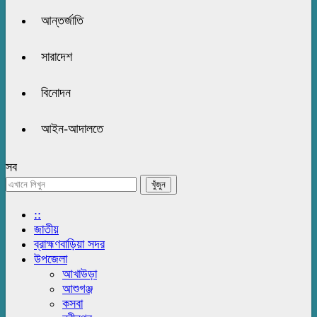
আন্তর্জাতি
সারাদেশ
বিনোদন
আইন-আদালতে
সব
::
জাতীয়
ব্রাহ্মণবাড়িয়া সদর
উপজেলা
আখাউড়া
আশুগঞ্জ
কসবা