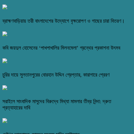
ব্রাহ্মণবাড়িয়ায় তরী বাংলাদেশের উদ্যোগে বৃক্ষরোপণ ও গাছের চারা বিতরণ।
কবি জয়দুল হোসেনের ‘পাখপাখালির মিলনমেলা’ গ্রন্থের প্রকাশনা উৎসব
চুরির দায়ে সুলতানপুরের বোরহান উদ্দিন গ্রেপ্তার, কারাগারে প্রেরণ
সরাইলে সাংবাদিক মাসুদের বিরুদ্ধে মিথ্যা মামলার তীব্র নিন্দা: দ্রুত
প্রত্যাহারের দাবি