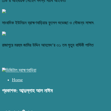
ঢেউ’র আহবায়ক সোহেল সদস্য সচিব আইফাত
সাংবাদিক ইউনিয়ন ব্রাহ্মণবাড়িয়ার ফুলেল শুভেচ্ছা ও সৌজন্য সাক্ষাৎ
রাজাপুরে মরহুম জামির উদ্দিন আহমেদ’র ৩১ তম মৃত্যু বার্ষিকী পালিত
Home
প্রকাশক: আব্দুল্লাহ আল নাঈম