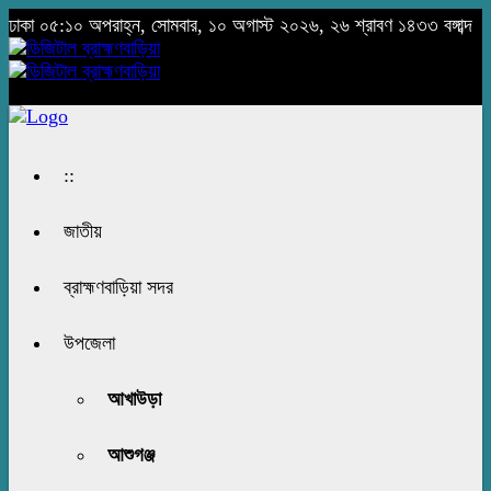
ঢাকা
০৫:১০ অপরাহ্ন, সোমবার, ১০ অগাস্ট ২০২৬, ২৬ শ্রাবণ ১৪৩৩ বঙ্গাব্দ
::
জাতীয়
ব্রাহ্মণবাড়িয়া সদর
উপজেলা
আখাউড়া
আশুগঞ্জ