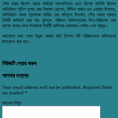
পৌর মেয়র মিসেস নায়ার কবিরের সভাপতিত্বে এতে বিশেষ অতিথি ছিলেন
অতিরিক্ত পুলিশ সুপার মোঃ ইকবাল হোসেন, সিভিল সার্জন ডাঃ একরাম উল্লাহ,
অতিরিক্ত জেলা প্রশাসক সার্বিক মোঃ সাইফুল ইসলাম, পৌর সভার প্রধান
নির্বাহী কর্মকর্তা মোঃ আঃ কুদদূস, পরিবেশ অধিদপ্তরের উপ-পরিচালক মোঃ
খালেদ হাসান,সদর উপজেলা নিবার্হী অফিসার মোহাম্মদ সেলিম শেখ প্রমূখ।
আলোচনা সভা শেষে আনন্দ বাজার ঘাটে তিতাস নদী পরিচ্ছন্নতা অভিযানের
উদ্বোধন করা হয়।
নিউজটি শেয়ার করুন
আপনার মন্তব্য
Your email address will not be published.
Required fields
are marked
*
মন্তব্য লিখুন