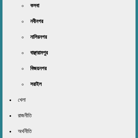
কসবা
নবীনগর
নাসিরনগর
বাঞ্ছারামপুর
বিজয়নগর
সরাইল
খেলা
রাজনীতি
অর্থনীতি