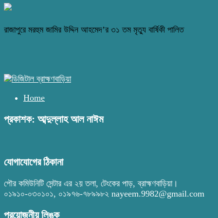
রাজাপুরে মরহুম জামির উদ্দিন আহমেদ’র ৩১ তম মৃত্যু বার্ষিকী পালিত
Home
প্রকাশক: আব্দুল্লাহ আল নাঈম
যোগাযোগের ঠিকানা
পৌর কমিউনিটি সেন্টার এর ২য় তলা, টেংকের পাড়, ব্রাহ্মণবাড়িয়া।
০১৯১০-০৩০১০১, ০১৯৭৬-৭৮৯৯৮২ nayeem.9982@gmail.com
প্রয়োজনীয় লিঙ্ক