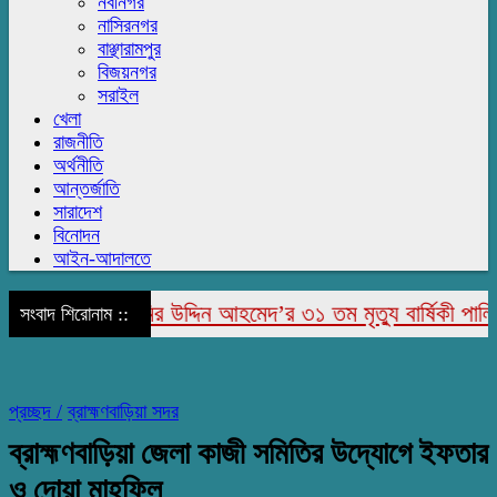
নবীনগর
নাসিরনগর
বাঞ্ছারামপুর
বিজয়নগর
সরাইল
খেলা
রাজনীতি
অর্থনীতি
আন্তর্জাতি
সারাদেশ
বিনোদন
আইন-আদালতে
াপুরে মরহুম জামির উদ্দিন আহমেদ’র ৩১ তম মৃত্যু বার্ষিকী পালিত
সংবাদ শিরোনাম ::
প্রচ্ছদ /
ব্রাহ্মণবাড়িয়া সদর
ব্রাহ্মণবাড়িয়া জেলা কাজী সমিতির উদ্যোগে ইফতার
ও দোয়া মাহফিল