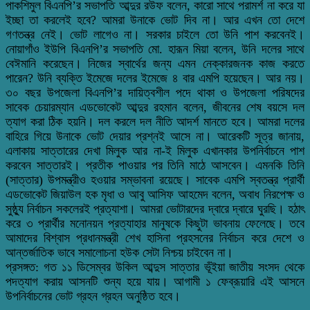
পাকশিমুল বিএনপি’র সভাপতি আব্দুর রউফ বলেন, কারো সাথে পরামর্শ না করে যা
ইচ্ছা তা করলেই হবে? আমরা উনাকে ভোট দিব না। আর এখন তো দেশে
গণতন্ত্র নেই। ভোট লাগেও না। সরকার চাইলে তো উনি পাশ করবেনই।
নোয়াগাঁও ইউপি বিএনপি’র সভাপতি মো. হারূন মিয়া বলেন, উনি দলের সাথে
বেঈমানি করেছেন। নিজের স্বার্থের জন্য এমন নেক্কারজনক কাজ করতে
পারেন? উনি ব্যক্তি ইমেজে দলের ইমেজে ৪ বার এমপি হয়েছেন। আর নয়।
৩০ বছর উপজেলা বিএনপি’র দায়িত্বশীল পদে থাকা ও উপজেলা পরিষদের
সাবেক চেয়ারম্যান এডভোকেট আব্দুর রহমান বলেন, জীবনের শেষ বয়সে দল
ত্যাগ করা ঠিক হয়নি। দল করলে দল নীতি আদর্শ মানতে হবে। আমরা দলের
বাহিরে গিয়ে উনাকে ভোট দেয়ার প্রশ্নই আসে না। আরেকটি সূত্র জানায়,
এলাকায় সাত্তারের দেখা মিলুক আর না-ই মিলুক এখানকার উপনির্বাচনে পাশ
করবেন সাত্তারই। প্রতীক পাওয়ার পর তিনি মাঠে আসবেন। এমনকি তিনি
(সাত্তার) উপমন্ত্রীও হওয়ার সম্ভাবনা রয়েছে। সাবেক এমপি স্বতন্ত্র প্রার্থী
এডভোকেট জিয়াউল হক মৃধা ও আবু আসিফ আহমেদ বলেন, অবাধ নিরপেক্ষ ও
সুষ্ঠ্যু নির্বাচন সকলেরই প্রত্যাশা। আমরা ভোটারদের দ্বারে দ্বারে ঘুরছি। হঠাৎ
করে ৩ প্রার্থীর মনোনয়ন প্রত্যাহার মানুষকে কিছুটা ভাবনায় ফেলেছে। তবে
আমাদের বিশ্বাস প্রধানমন্ত্রী শেখ হাসিনা প্রহসনের নির্বাচন করে দেশে ও
আন্তর্জাতিক ভাবে সমালোচনা হউক সেটা নিশ্চয় চাইবেন না।
প্রসঙ্গত: গত ১১ ডিসেম্বর উকিল আব্দুস সাত্তার ভূঁইয়া জাতীয় সংসদ থেকে
পদত্যাগ করায় আসনটি শুন্য হয়ে যায়। আগামী ১ ফেব্রূয়ারি এই আসনে
উপনির্বাচনের ভোট গ্রহন গ্রহন অনুষ্ঠিত হবে।