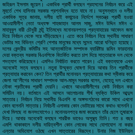
জহিরূল ইসলাম জুয়েল। একাধিক প্রার্থী বলছেন প্রহসনের নির্বাচন করে এই
মূহুর্তে শেখ হাসিনার সরকার প্রশ্নবিদ্ধ হতে যাবে না। অনুসন্ধানে ও দলীয়
একাধিক সূত্র জানায়, দলীয় হাই কমান্ডের নির্দেশে স্বতন্ত্র প্রার্থী হওয়া
আওয়ামীলীগ নেতা অধ্যক্ষ শাহজাহান আলম সাজু, মঈন উদ্দিন মঈন ও
মাহাবুবুল বারী চৌধুরী মন্টু ইতিমধ্যে মনোনয়নপত্র প্রত্যাহারের আবেদন জমা
দিয়ে নির্বাচন থেকে সরে দাঁড়িয়েছেন। এতে করে নির্বাচন নিয়ে স্থানীয় সাধারণ
ভোটার সহ বিভিন্ন শ্রেণি পেশার মানুষের মধ্যে সন্দেহ আরো ঘণিভূত হয়েছে।
দলের কেন্দ্রীয় কমিটির সহ আন্তর্জাতিক সম্পাদক ব্যারিষ্টার রূমিন ফারহানার
দেয়া বক্তব্য সরকার বিএনপিকে বিতর্কিত করতে চাপ দিয়ে সাত্তারকে দল থেকে
পদত্যাগ করিয়েছেন। এমপিও নির্বাচিত করতে পারেন। এই বক্তব্যকে এখন
অনেকেই সত্য বলছেন। নতুবা উম্মূক্ত ঘোষণা দিয়ে আবার তিন প্রার্থীকে
প্রত্যাহার করাবেন কেন? তিন প্রার্থীর মনোনয়ন প্রত্যাহারের কথা স্বীকার করে
জেলা আ’লীগের সাধারণ সম্পাদক আল-মামুন সরকার বলেন, যেহেতু দল এখানে
নৌকা প্রতীকের প্রার্থী দেয়নি। এখানে আওয়ামীলীগের কেউ নির্বাচন করা
সমিচীন নয়। বর্তমানে এই আসনে আলোচনার শীর্ষ ব্যক্তি উকিল আব্দুস
সাত্তার। নির্বাচন নিয়ে স্থানীয় বিএনপি বা অঙ্গসংগঠনের কারো সাথে এখনো
কোন বলেননি সাত্তার। নির্বাচনী এলাকার কোন ভোটারের সাথে কথাও বলেননি।
দেখা মিলছে না জনসংযোগেও। মনোনয়নপত্র জমা করেছেন তাঁর ছেলে তুষারকে
দিয়ে। আবার অনেকেই বলছেন শাররীক ভাবেও অসুস্থ্য তিনি। গত ৪ বছর
এমপি থাকাকালে দলীয় দায়িত্বশীল কোন লোকের সাথে যোগাযোগ না করার
এন্তার অভিযোগ ওঠছে এখন সাত্তারের বিরূদ্ধে। উনার নিজ ইউনিয়ন