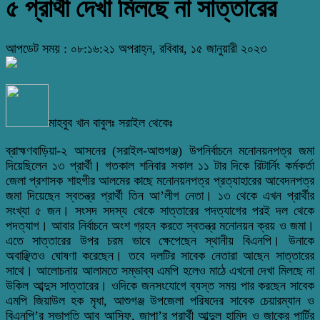
৫ প্রার্থী দেখা মিলছে না সাত্তারের
আপডেট সময় : ০৮:১৬:২১ অপরাহ্ন, রবিবার, ১৫ জানুয়ারী ২০২৩
মাহবুব খান বাবুলঃ সরাইল থেকেঃ
ব্রাহ্মণবাড়িয়া-২ আসনের (সরাইল-আশুগঞ্জ) উপনির্বাচনে মনোনয়নপত্র জমা
দিয়েছিলেন ১৩ প্রার্থী। গতকাল শনিবার সকাল ১১ টার দিকে রিটার্নিং কর্মকর্তা
জেলা প্রশাসক শাহগীর আলমের কাছে মনোনয়নপত্র প্রত্যাহারের আবেদনপত্র
জমা দিয়েছেন স্বতন্ত্র প্রার্থী তিন আ’লীগ নেতা। ১৩ থেকে এখন প্রার্থীর
সংখ্যা ৫ জন। সংসদ সদস্য থেকে সাত্তারের পদত্যাগের পরই দল থেকে
পদত্যাগ। আবার নির্বাচনে অংশ গ্রহন করতে স্বতন্ত্র মনোনয়ন ক্রয় ও জমা।
এতে সাত্তারের উপর চরম ভাবে ক্ষেপেছেন স্থানীয় বিএনপি। উনাকে
অবাঞ্ছিতও ঘোষণা করেছেন। তবে দলটির সাবেক নেতারা আছেন সাত্তারের
সাথে। আলোচনায় আলামতে সম্ভাব্য এমপি হলেও মাঠে এখনো দেখা মিলছে না
উকিল আব্দুস সাত্তারের। ওদিকে জনসংযোগে ব্যস্ত সময় পার করছেন সাবেক
এমপি জিয়াউল হক মৃধা, আশুগঞ্জ উপজেলা পরিষদের সাবেক চেয়ারম্যান ও
বিএনপি’র সভাপতি আবু আসিফ, জাপা’র প্রার্থী আব্দুল হামিদ ও জাকের পার্টির