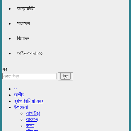
আন্তর্জাতি
সারাদেশ
বিনোদন
আইন-আদালতে
সব
::
জাতীয়
ব্রাহ্মণবাড়িয়া সদর
উপজেলা
আখাউড়া
আশুগঞ্জ
কসবা