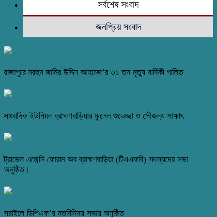
সর্বশেষ সংবাদ
জনপ্রিয় সংবাদ
রাজাপুরে মরহুম জামির উদ্দিন আহমেদ’র ৩১ তম মৃত্যু বার্ষিকী পালিত
সাংবাদিক ইউনিয়ন ব্রাহ্মণবাড়িয়ার ফুলেল শুভেচ্ছা ও সৌজন্য সাক্ষাৎ
ট্রাভেল এজেন্সি ফোরাম অব ব্রাহ্মণবাড়িয়া (টিএএফবি) সদস্যদের সভা
অনুষ্ঠিত।
সরাইলে ডিপিএফ’র মতবিনিময় সভায় অনুষ্ঠিত