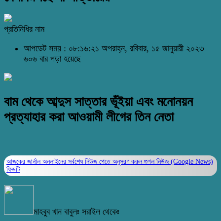
প্রতিনিধির নাম
আপডেট সময় : ০৮:১৬:২১ অপরাহ্ন, রবিবার, ১৫ জানুয়ারী ২০২৩
৬০৬ বার পড়া হয়েছে
বাম থেকে আব্দুস সাত্তার ভূঁইয়া এবং মনোনয়ন
প্রত্যাহার করা আওয়ামী লীগের তিন নেতা
আজকের জার্নাল অনলাইনের সর্বশেষ নিউজ পেতে অনুসরণ করুন
গুগল নিউজ (Google News)
ফিডটি
মাহবুব খান বাবুলঃ সরাইল থেকেঃ