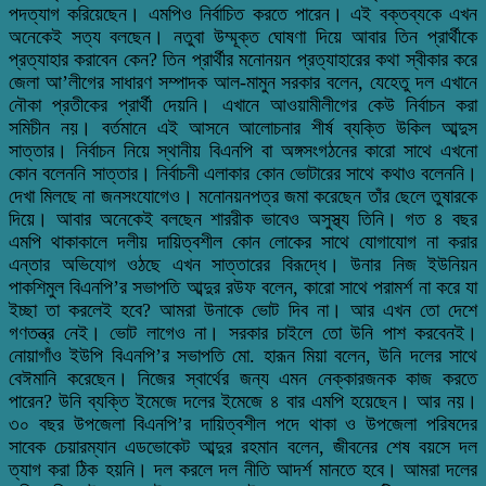
পদত্যাগ করিয়েছেন। এমপিও নির্বাচিত করতে পারেন। এই বক্তব্যকে এখন
অনেকেই সত্য বলছেন। নতুবা উম্মূক্ত ঘোষণা দিয়ে আবার তিন প্রার্থীকে
প্রত্যাহার করাবেন কেন? তিন প্রার্থীর মনোনয়ন প্রত্যাহারের কথা স্বীকার করে
জেলা আ’লীগের সাধারণ সম্পাদক আল-মামুন সরকার বলেন, যেহেতু দল এখানে
নৌকা প্রতীকের প্রার্থী দেয়নি। এখানে আওয়ামীলীগের কেউ নির্বাচন করা
সমিচীন নয়। বর্তমানে এই আসনে আলোচনার শীর্ষ ব্যক্তি উকিল আব্দুস
সাত্তার। নির্বাচন নিয়ে স্থানীয় বিএনপি বা অঙ্গসংগঠনের কারো সাথে এখনো
কোন বলেননি সাত্তার। নির্বাচনী এলাকার কোন ভোটারের সাথে কথাও বলেননি।
দেখা মিলছে না জনসংযোগেও। মনোনয়নপত্র জমা করেছেন তাঁর ছেলে তুষারকে
দিয়ে। আবার অনেকেই বলছেন শাররীক ভাবেও অসুস্থ্য তিনি। গত ৪ বছর
এমপি থাকাকালে দলীয় দায়িত্বশীল কোন লোকের সাথে যোগাযোগ না করার
এন্তার অভিযোগ ওঠছে এখন সাত্তারের বিরূদ্ধে। উনার নিজ ইউনিয়ন
পাকশিমুল বিএনপি’র সভাপতি আব্দুর রউফ বলেন, কারো সাথে পরামর্শ না করে যা
ইচ্ছা তা করলেই হবে? আমরা উনাকে ভোট দিব না। আর এখন তো দেশে
গণতন্ত্র নেই। ভোট লাগেও না। সরকার চাইলে তো উনি পাশ করবেনই।
নোয়াগাঁও ইউপি বিএনপি’র সভাপতি মো. হারূন মিয়া বলেন, উনি দলের সাথে
বেঈমানি করেছেন। নিজের স্বার্থের জন্য এমন নেক্কারজনক কাজ করতে
পারেন? উনি ব্যক্তি ইমেজে দলের ইমেজে ৪ বার এমপি হয়েছেন। আর নয়।
৩০ বছর উপজেলা বিএনপি’র দায়িত্বশীল পদে থাকা ও উপজেলা পরিষদের
সাবেক চেয়ারম্যান এডভোকেট আব্দুর রহমান বলেন, জীবনের শেষ বয়সে দল
ত্যাগ করা ঠিক হয়নি। দল করলে দল নীতি আদর্শ মানতে হবে। আমরা দলের