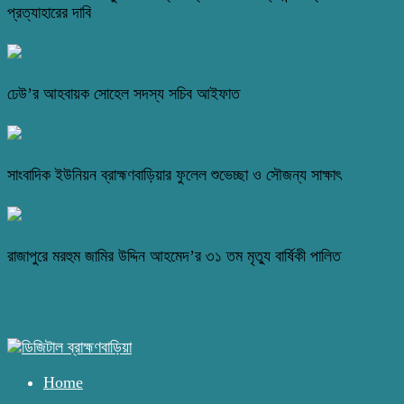
প্রত্যাহারের দাবি
ঢেউ’র আহবায়ক সোহেল সদস্য সচিব আইফাত
সাংবাদিক ইউনিয়ন ব্রাহ্মণবাড়িয়ার ফুলেল শুভেচ্ছা ও সৌজন্য সাক্ষাৎ
রাজাপুরে মরহুম জামির উদ্দিন আহমেদ’র ৩১ তম মৃত্যু বার্ষিকী পালিত
Home