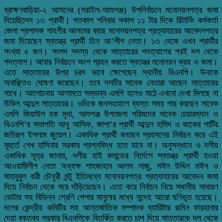
ব্রাহ্মণবাড়িয়া-২ আসনের (সরাইল-আশুগঞ্জ) উপনির্বাচনে মনোনয়নপত্র জমা
দিয়েছিলেন ১৩ প্রার্থী। গতকাল শনিবার সকাল ১১ টার দিকে রিটার্নিং কর্মকর্তা
জেলা প্রশাসক শাহগীর আলমের কাছে মনোনয়নপত্র প্রত্যাহারের আবেদনপত্র
জমা দিয়েছেন স্বতন্ত্র প্রার্থী তিন আ’লীগ নেতা। ১৩ থেকে এখন প্রার্থীর
সংখ্যা ৫ জন। সংসদ সদস্য থেকে সাত্তারের পদত্যাগের পরই দল থেকে
পদত্যাগ। আবার নির্বাচনে অংশ গ্রহন করতে স্বতন্ত্র মনোনয়ন ক্রয় ও জমা।
এতে সাত্তারের উপর চরম ভাবে ক্ষেপেছেন স্থানীয় বিএনপি। উনাকে
অবাঞ্ছিতও ঘোষণা করেছেন। তবে দলটির সাবেক নেতারা আছেন সাত্তারের
সাথে। আলোচনায় আলামতে সম্ভাব্য এমপি হলেও মাঠে এখনো দেখা মিলছে না
উকিল আব্দুস সাত্তারের। ওদিকে জনসংযোগে ব্যস্ত সময় পার করছেন সাবেক
এমপি জিয়াউল হক মৃধা, আশুগঞ্জ উপজেলা পরিষদের সাবেক চেয়ারম্যান ও
বিএনপি’র সভাপতি আবু আসিফ, জাপা’র প্রার্থী আব্দুল হামিদ ও জাকের পার্টির
জহিরূল ইসলাম জুয়েল। একাধিক প্রার্থী বলছেন প্রহসনের নির্বাচন করে এই
মূহুর্তে শেখ হাসিনার সরকার প্রশ্নবিদ্ধ হতে যাবে না। অনুসন্ধানে ও দলীয়
একাধিক সূত্র জানায়, দলীয় হাই কমান্ডের নির্দেশে স্বতন্ত্র প্রার্থী হওয়া
আওয়ামীলীগ নেতা অধ্যক্ষ শাহজাহান আলম সাজু, মঈন উদ্দিন মঈন ও
মাহাবুবুল বারী চৌধুরী মন্টু ইতিমধ্যে মনোনয়নপত্র প্রত্যাহারের আবেদন জমা
দিয়ে নির্বাচন থেকে সরে দাঁড়িয়েছেন। এতে করে নির্বাচন নিয়ে স্থানীয় সাধারণ
ভোটার সহ বিভিন্ন শ্রেণি পেশার মানুষের মধ্যে সন্দেহ আরো ঘণিভূত হয়েছে।
দলের কেন্দ্রীয় কমিটির সহ আন্তর্জাতিক সম্পাদক ব্যারিষ্টার রূমিন ফারহানার
দেয়া বক্তব্য সরকার বিএনপিকে বিতর্কিত করতে চাপ দিয়ে সাত্তারকে দল থেকে