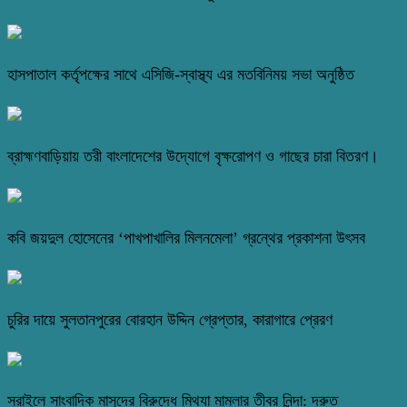
হাসপাতাল কর্তৃপক্ষের সাথে এসিজি-স্বাস্থ্য এর মতবিনিময় সভা অনুষ্ঠিত
ব্রাহ্মণবাড়িয়ায় তরী বাংলাদেশের উদ্যোগে বৃক্ষরোপণ ও গাছের চারা বিতরণ।
কবি জয়দুল হোসেনের ‘পাখপাখালির মিলনমেলা’ গ্রন্থের প্রকাশনা উৎসব
চুরির দায়ে সুলতানপুরের বোরহান উদ্দিন গ্রেপ্তার, কারাগারে প্রেরণ
সরাইলে সাংবাদিক মাসুদের বিরুদ্ধে মিথ্যা মামলার তীব্র নিন্দা: দ্রুত