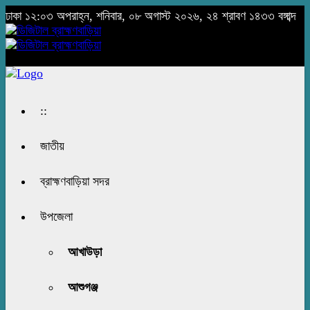
ঢাকা
১২:০৩ অপরাহ্ন, শনিবার, ০৮ অগাস্ট ২০২৬, ২৪ শ্রাবণ ১৪৩৩ বঙ্গাব্দ
::
জাতীয়
ব্রাহ্মণবাড়িয়া সদর
উপজেলা
আখাউড়া
আশুগঞ্জ