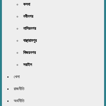
কসবা
নবীনগর
নাসিরনগর
বাঞ্ছারামপুর
বিজয়নগর
সরাইল
খেলা
রাজনীতি
অর্থনীতি