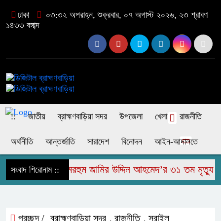
ঢাকা
০৩:৩২ অপরাহ্ন, শুক্রবার, ০৭ অগাস্ট ২০২৬, ২৩ শ্রাবণ
১৪৩৩ বঙ্গাব্দ
::
জাতীয়
ব্রাহ্মণবাড়িয়া সদর
উপজেলা
খেলা
রাজনীতি
অর্থনীতি
আন্তর্জাতি
সারাদেশ
বিনোদন
আইন-আদালতে
রাজাপুরে মরহুম জামির উদ্দিন আহমেদ’র ৩১ তম মৃত্যু বার্ষ
সংবাদ শিরোনাম ::
প্রচ্ছদ /
ব্রাহ্মণবাড়িয়া সদর
রাজনীতি
সরাইল
,
,