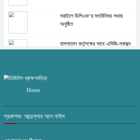
সরাইলে ডিপিএফ’র মতবিনিময় সভায়
অনুষ্ঠিত
হাসপাতাল কর্তৃপক্ষের সাথে এসিজি-স্বাস্থ্য
এর মতবিনিময় সভা অনুষ্ঠিত
ব্রাহ্মণবাড়িয়ায় তরী বাংলাদেশের উদ্যোগে
বৃক্ষরোপণ ও গাছের চারা বিতরণ।
Home
কবি জয়দুল হোসেনের ‘পাখপাখালির
মিলনমেলা’ গ্রন্থের প্রকাশনা উৎসব
প্রকাশক: আব্দুল্লাহ আল নাঈম
চুরির দায়ে সুলতানপুরের বোরহান উদ্দিন
গ্রেপ্তার, কারাগারে প্রেরণ