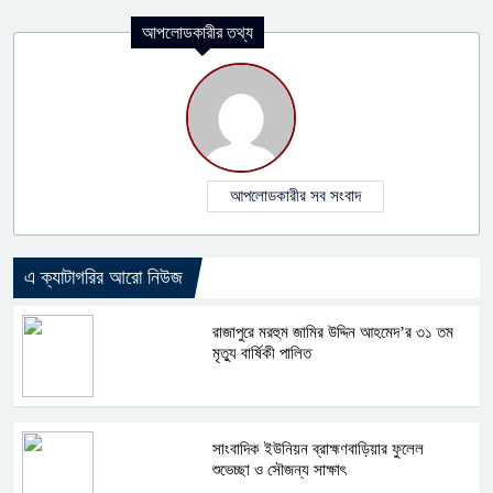
আপলোডকারীর তথ্য
আপলোডকারীর সব সংবাদ
এ ক্যাটাগরির আরো নিউজ
রাজাপুরে মরহুম জামির উদ্দিন আহমেদ’র ৩১ তম
মৃত্যু বার্ষিকী পালিত
সাংবাদিক ইউনিয়ন ব্রাহ্মণবাড়িয়ার ফুলেল
শুভেচ্ছা ও সৌজন্য সাক্ষাৎ