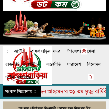
::
জাতীয়
ব্রাহ্মণবাড়িয়া সদর
উপজেলা
খেলা
রাজনীতি
অর্থনীতি
আন্তর্জাতি
সারাদেশ
বিনোদন
আইন-আদালতে
মরহুম জামির উদ্দিন আহমেদ’র ৩১ তম মৃত্যু বার্ষিকী প
সংবাদ শিরোনাম ::