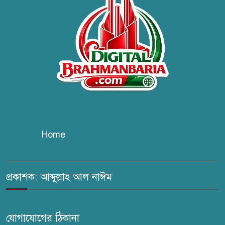
উদ্যোগে বৃক্ষরোপণ ও গাছের চারা
বিতরণ।
কবি জয়দুল হোসেনের
‘পাখপাখালির মিলনমেলা’ গ্রন্থের
প্রকাশনা উৎসব
চুরির দায়ে সুলতানপুরের বোরহান
উদ্দিন গ্রেপ্তার, কারাগারে প্রেরণ
Home
সরাইলে সাংবাদিক মাসুদের বিরুদ্ধে
মিথ্যা মামলার তীব্র নিন্দা: দ্রুত
প্রত্যাহারের দাবি
প্রকাশক: আব্দুল্লাহ আল নাঈম
ঢেউ’র আহবায়ক সোহেল সদস্য
সচিব আইফাত
যোগাযোগের ঠিকানা