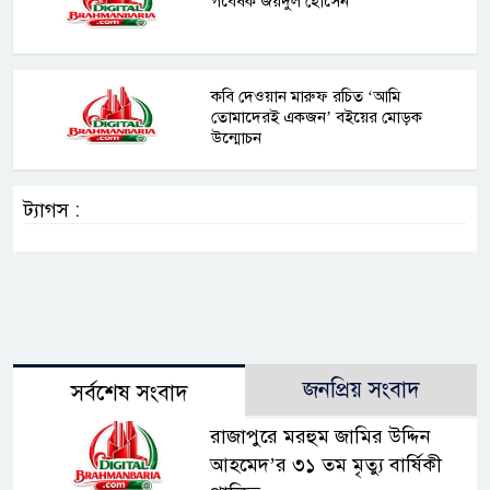
গবেষক জয়দুল হোসেন
কবি দেওয়ান মারুফ রচিত ‘আমি
তোমাদেরই একজন’ বইয়ের মোড়ক
উন্মোচন
ট্যাগস :
জনপ্রিয় সংবাদ
সর্বশেষ সংবাদ
রাজাপুরে মরহুম জামির উদ্দিন
আহমেদ’র ৩১ তম মৃত্যু বার্ষিকী