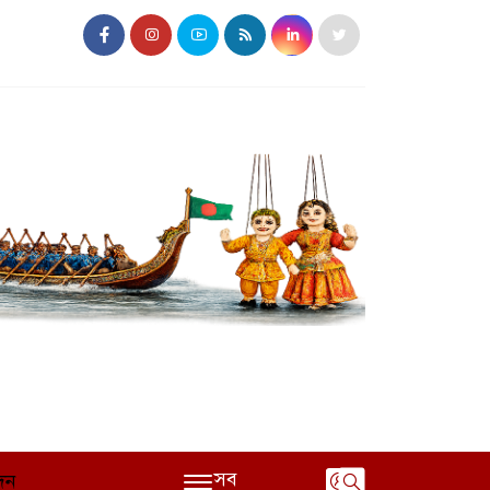
সব
দন