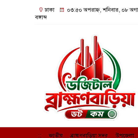
ঢাকা
০৩:৫০ অপরাহ্ন, শনিবার, ০৮ অগা
বঙ্গাব্দ
::
জাতীয়
ব্রাহ্মণবাড়িয়া সদর
উপজেলা