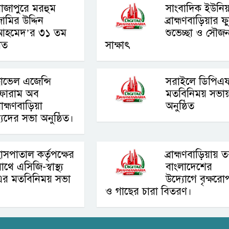
াজাপুরে মরহুম
সাংবাদিক ইউনিয
ামির উদ্দিন
ব্রাহ্মণবাড়িয়ার 
আহমেদ’র ৩১ তম
শুভেচ্ছা ও সৌজন
লিত
সাক্ষাৎ
্রাভেল এজেন্সি
সরাইলে ডিপিএ
ফোরাম অব
মতবিনিময় সভা
্রাহ্মণবাড়িয়া
অনুষ্ঠিত
যদের সভা অনুষ্ঠিত।
াসপাতাল কর্তৃপক্ষের
ব্রাহ্মণবাড়িয়ায় ত
াথে এসিজি-স্বাস্থ্য
বাংলাদেশের
এর মতবিনিময় সভা
উদ্যোগে বৃক্ষরো
ও গাছের চারা বিতরণ।