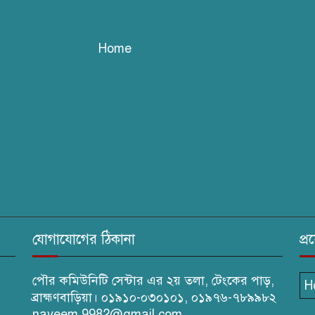
Home
যোগাযোগের ঠিকানা
প্
পৌর কমিউনিটি সেন্টার এর ২য় তলা, টেংকের পাড়,
H
ব্রাহ্মণবাড়িয়া। ০১৯১০-০৩০১০১, ০১৯৭৬-৭৮৯৯৮২
nayeem.9982@gmail.com