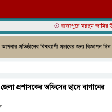
রাজাপুরে মরহুম জামির উদ্দিন 
য়া জেলা প্রশাসকের অফিসের ছাদে বাগানের
াম