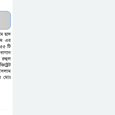
হাসপাতাল
কর্তৃপক্ষের সাথে
এসিজি-স্বাস্থ্য এর
মতবিনিময় সভা অনুষ্ঠিত
মে ছাদ
ব্রাহ্মণবাড়িয়ায় তরী
লম এর
 ৫৫ টি
বাংলাদেশের
 বাগান
উদ্যোগে বৃক্ষরোপণ
 রুহুল
ও গাছের চারা বিতরণ।
্ট্রেট
 ইসলাম
কবি জয়দুল
র মোঃ
হোসেনের
‘পাখপাখালির
মিলনমেলা’ গ্রন্থের প্রকাশনা উৎসব
চুরির দায়ে