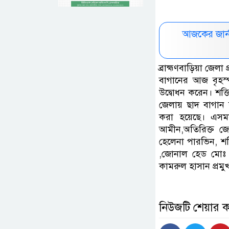
আজকের জার্
ব্রাহ্মণবাড়িয়া জে
বাগানের আজ বৃহস
উদ্বোধন করেন। শক্তি
জেলায় ছাদ বাগান ক
করা হয়েছে। এসময় 
আমীন,অতিরিক্ত জেল
হেলেনা পারভিন, শক
,জোনাল হেড মোঃ 
কামরুল হাসান প্রমু
নিউজটি শেয়ার 