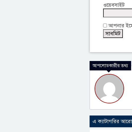
ওয়েবসাইট
আপনার ইমেই
আপলোডকারীর তথ্য
এ ক্যাটাগরির আর