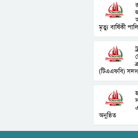
র
জ
মৃত্যু বার্ষিকী পা
ট
ব
(টিএএফবি) সদস্
হ
স
অনুষ্ঠিত