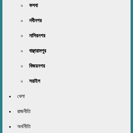
কসবা
নবীনগর
নাসিরনগর
বাঞ্ছারামপুর
বিজয়নগর
সরাইল
খেলা
রাজনীতি
অর্থনীতি