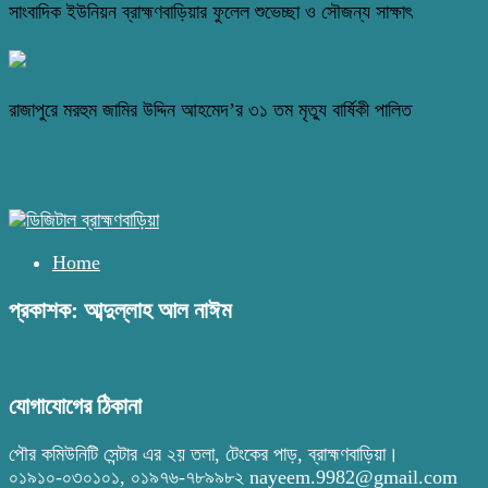
সাংবাদিক ইউনিয়ন ব্রাহ্মণবাড়িয়ার ফুলেল শুভেচ্ছা ও সৌজন্য সাক্ষাৎ
রাজাপুরে মরহুম জামির উদ্দিন আহমেদ’র ৩১ তম মৃত্যু বার্ষিকী পালিত
Home
প্রকাশক: আব্দুল্লাহ আল নাঈম
যোগাযোগের ঠিকানা
পৌর কমিউনিটি সেন্টার এর ২য় তলা, টেংকের পাড়, ব্রাহ্মণবাড়িয়া।
০১৯১০-০৩০১০১, ০১৯৭৬-৭৮৯৯৮২ nayeem.9982@gmail.com