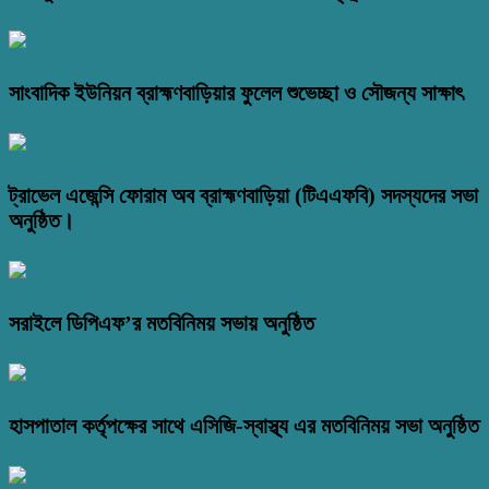
সাংবাদিক ইউনিয়ন ব্রাহ্মণবাড়িয়ার ফুলেল শুভেচ্ছা ও সৌজন্য সাক্ষাৎ
ট্রাভেল এজেন্সি ফোরাম অব ব্রাহ্মণবাড়িয়া (টিএএফবি) সদস্যদের সভা
অনুষ্ঠিত।
সরাইলে ডিপিএফ’র মতবিনিময় সভায় অনুষ্ঠিত
হাসপাতাল কর্তৃপক্ষের সাথে এসিজি-স্বাস্থ্য এর মতবিনিময় সভা অনুষ্ঠিত