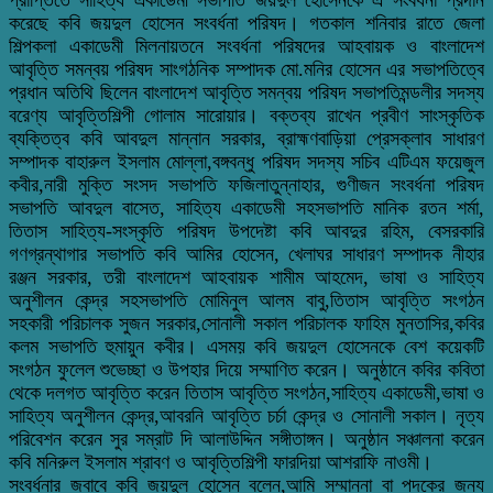
করেছে কবি জয়দুল হোসেন সংবর্ধনা পরিষদ। গতকাল শনিবার রাতে জেলা
শিল্পকলা একাডেমী মিলনায়তনে সংবর্ধনা পরিষদের আহবায়ক ও বাংলাদেশ
আবৃত্তি সমন্বয় পরিষদ সাংগঠনিক সম্পাদক মো.মনির হোসেন এর সভাপতিত্বে
প্রধান অতিথি ছিলেন বাংলাদেশ আবৃত্তি সমন্বয় পরিষদ সভাপতিমন্ডলীর সদস্য
বরেণ্য আবৃত্তিশিল্পী গোলাম সারোয়ার। বক্তব্য রাখেন প্রবীণ সাংস্কৃতিক
ব্যক্তিত্ব কবি আবদুল মান্নান সরকার, ব্রাহ্মণবাড়িয়া প্রেসক্লাব সাধারণ
সম্পাদক বাহারুল ইসলাম মোল্লা,বঙ্গবন্ধু পরিষদ সদস্য সচিব এটিএম ফয়েজুল
কবীর,নারী মুক্তি সংসদ সভাপতি ফজিলাতুন্নাহার, গুণীজন সংবর্ধনা পরিষদ
সভাপতি আবদুল বাসেত, সাহিত্য একাডেমী সহসভাপতি মানিক রতন শর্মা,
তিতাস সাহিত্য-সংস্কৃতি পরিষদ উপদেষ্টা কবি আবদুর রহিম, বেসরকারি
গণগ্রন্থাগার সভাপতি কবি আমির হোসেন, খেলাঘর সাধারণ সম্পাদক নীহার
রঞ্জন সরকার, তরী বাংলাদেশ আহবায়ক শামীম আহমেদ, ভাষা ও সাহিত্য
অনুশীলন কেন্দ্র সহসভাপতি মোমিনুল আলম বাবু,তিতাস আবৃত্তি সংগঠন
সহকারী পরিচালক সুজন সরকার,সোনালী সকাল পরিচালক ফাহিম মুনতাসির,কবির
কলম সভাপতি হুমায়ুন কবীর। এসময় কবি জয়দুল হোসেনকে বেশ কয়েকটি
সংগঠন ফুলেল শুভেচ্ছা ও উপহার দিয়ে সম্মাণিত করেন। অনুষ্ঠানে কবির কবিতা
থেকে দলগত আবৃত্তি করেন তিতাস আবৃত্তি সংগঠন,সাহিত্য একাডেমী,ভাষা ও
সাহিত্য অনুশীলন কেন্দ্র,আবরনি আবৃত্তি চর্চা কেন্দ্র ও সোনালী সকাল। নৃত্য
পরিবেশন করেন সুর সম্রাট দি আলাউদ্দিন সঙ্গীতাঙ্গন। অনুষ্ঠান সঞ্চালনা করেন
কবি মনিরুল ইসলাম শ্রাবণ ও আবৃত্তিশিল্পী ফারদিয়া আশরাফি নাওমী।
সংবর্ধনার জবাবে কবি জয়দুল হোসেন বলেন,আমি সম্মাননা বা পদকের জন্য