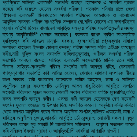
প্রাপ্তিতে সাহিত্য একাডেমী সভাপতি জয়দুল হোসেনকে এ সংবর্ধনা প্রদান
করেছে কবি জয়দুল হোসেন সংবর্ধনা পরিষদ। গতকাল শনিবার রাতে জেলা
শিল্পকলা একাডেমী মিলনায়তনে সংবর্ধনা পরিষদের আহবায়ক ও বাংলাদেশ
আবৃত্তি সমন্বয় পরিষদ সাংগঠনিক সম্পাদক মো.মনির হোসেন এর সভাপতিত্বে
প্রধান অতিথি ছিলেন বাংলাদেশ আবৃত্তি সমন্বয় পরিষদ সভাপতিমন্ডলীর সদস্য
বরেণ্য আবৃত্তিশিল্পী গোলাম সারোয়ার। বক্তব্য রাখেন প্রবীণ সাংস্কৃতিক
ব্যক্তিত্ব কবি আবদুল মান্নান সরকার, ব্রাহ্মণবাড়িয়া প্রেসক্লাব সাধারণ
সম্পাদক বাহারুল ইসলাম মোল্লা,বঙ্গবন্ধু পরিষদ সদস্য সচিব এটিএম ফয়েজুল
কবীর,নারী মুক্তি সংসদ সভাপতি ফজিলাতুন্নাহার, গুণীজন সংবর্ধনা পরিষদ
সভাপতি আবদুল বাসেত, সাহিত্য একাডেমী সহসভাপতি মানিক রতন শর্মা,
তিতাস সাহিত্য-সংস্কৃতি পরিষদ উপদেষ্টা কবি আবদুর রহিম, বেসরকারি
গণগ্রন্থাগার সভাপতি কবি আমির হোসেন, খেলাঘর সাধারণ সম্পাদক নীহার
রঞ্জন সরকার, তরী বাংলাদেশ আহবায়ক শামীম আহমেদ, ভাষা ও সাহিত্য
অনুশীলন কেন্দ্র সহসভাপতি মোমিনুল আলম বাবু,তিতাস আবৃত্তি সংগঠন
সহকারী পরিচালক সুজন সরকার,সোনালী সকাল পরিচালক ফাহিম মুনতাসির,কবির
কলম সভাপতি হুমায়ুন কবীর। এসময় কবি জয়দুল হোসেনকে বেশ কয়েকটি
সংগঠন ফুলেল শুভেচ্ছা ও উপহার দিয়ে সম্মাণিত করেন। অনুষ্ঠানে কবির কবিতা
থেকে দলগত আবৃত্তি করেন তিতাস আবৃত্তি সংগঠন,সাহিত্য একাডেমী,ভাষা ও
সাহিত্য অনুশীলন কেন্দ্র,আবরনি আবৃত্তি চর্চা কেন্দ্র ও সোনালী সকাল। নৃত্য
পরিবেশন করেন সুর সম্রাট দি আলাউদ্দিন সঙ্গীতাঙ্গন। অনুষ্ঠান সঞ্চালনা করেন
কবি মনিরুল ইসলাম শ্রাবণ ও আবৃত্তিশিল্পী ফারদিয়া আশরাফি নাওমী।