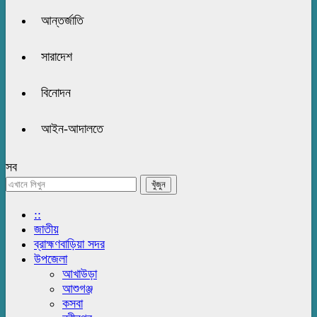
আন্তর্জাতি
সারাদেশ
বিনোদন
আইন-আদালতে
সব
::
জাতীয়
ব্রাহ্মণবাড়িয়া সদর
উপজেলা
আখাউড়া
আশুগঞ্জ
কসবা