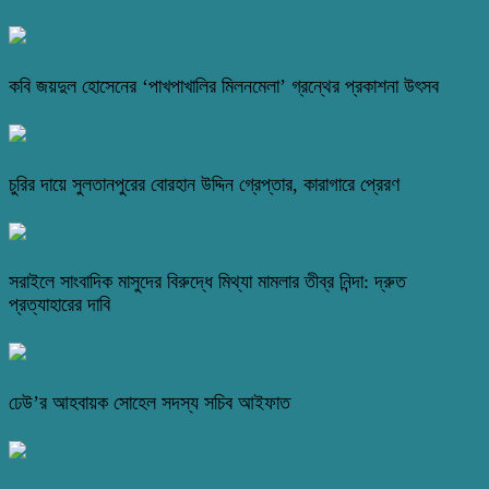
কবি জয়দুল হোসেনের ‘পাখপাখালির মিলনমেলা’ গ্রন্থের প্রকাশনা উৎসব
চুরির দায়ে সুলতানপুরের বোরহান উদ্দিন গ্রেপ্তার, কারাগারে প্রেরণ
সরাইলে সাংবাদিক মাসুদের বিরুদ্ধে মিথ্যা মামলার তীব্র নিন্দা: দ্রুত
প্রত্যাহারের দাবি
ঢেউ’র আহবায়ক সোহেল সদস্য সচিব আইফাত