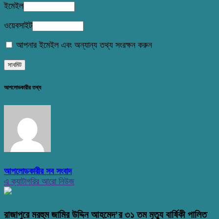
ইমেইল
ওয়েবসাইট
আপনার ইমেইল এবং অন্যান্য তথ্য সংরক্ষন করুন
আপলোডকারীর তথ্য
আপলোডকারীর সব সংবাদ
এ ক্যাটাগরির আরো নিউজ
রাজাপুরে মরহুম জামির উদ্দিন আহমেদ’র ৩১ তম মৃত্যু বার্ষিকী পালিত