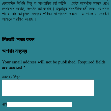
কোনোদিন লিখিনি কিছু বা সাংগঠনিক চর্চা করিনি। একটা আদর্শকে সামনে রেখে
লেখালেখি করেছি, সংগঠন চর্চা করেছি। শুধুমাত্র সাংগঠনিক চর্চা করেও যে পদক
পাওয়া যায় আবৃত্তি সমন্বয় পরিষদ তা প্রমাণ করলো। এ পদক ও সংবর্ধনা
আমাকে প্রাণিত করেছে।
নিউজটি শেয়ার করুন
আপনার মন্তব্য
Your email address will not be published.
Required fields
are marked
*
মন্তব্য লিখুন
নাম