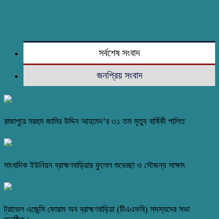
সর্বশেষ সংবাদ
জনপ্রিয় সংবাদ
রাজাপুরে মরহুম জামির উদ্দিন আহমেদ’র ৩১ তম মৃত্যু বার্ষিকী পালিত
সাংবাদিক ইউনিয়ন ব্রাহ্মণবাড়িয়ার ফুলেল শুভেচ্ছা ও সৌজন্য সাক্ষাৎ
ট্রাভেল এজেন্সি ফোরাম অব ব্রাহ্মণবাড়িয়া (টিএএফবি) সদস্যদের সভা