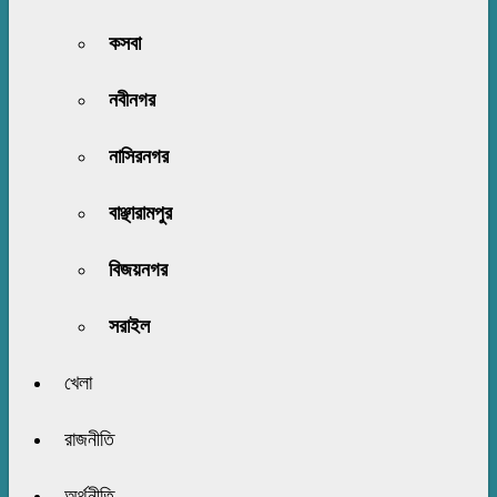
কসবা
নবীনগর
নাসিরনগর
বাঞ্ছারামপুর
বিজয়নগর
সরাইল
খেলা
রাজনীতি
অর্থনীতি