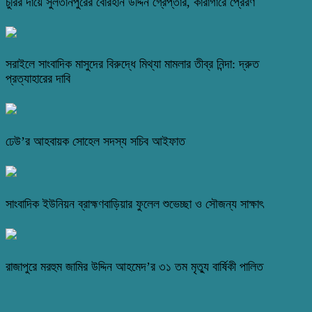
চুরির দায়ে সুলতানপুরের বোরহান উদ্দিন গ্রেপ্তার, কারাগারে প্রেরণ
সরাইলে সাংবাদিক মাসুদের বিরুদ্ধে মিথ্যা মামলার তীব্র নিন্দা: দ্রুত
প্রত্যাহারের দাবি
ঢেউ’র আহবায়ক সোহেল সদস্য সচিব আইফাত
সাংবাদিক ইউনিয়ন ব্রাহ্মণবাড়িয়ার ফুলেল শুভেচ্ছা ও সৌজন্য সাক্ষাৎ
রাজাপুরে মরহুম জামির উদ্দিন আহমেদ’র ৩১ তম মৃত্যু বার্ষিকী পালিত