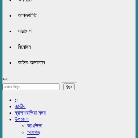
আন্তর্জাতি
সারাদেশ
বিনোদন
আইন-আদালতে
সব
::
জাতীয়
ব্রাহ্মণবাড়িয়া সদর
উপজেলা
আখাউড়া
আশুগঞ্জ