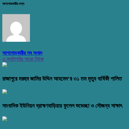
আপলোডকারীর তথ্য
আপলোডকারীর সব সংবাদ
এ ক্যাটাগরির আরো নিউজ
রাজাপুরে মরহুম জামির উদ্দিন আহমেদ’র ৩১ তম মৃত্যু বার্ষিকী পালিত
সাংবাদিক ইউনিয়ন ব্রাহ্মণবাড়িয়ার ফুলেল শুভেচ্ছা ও সৌজন্য সাক্ষাৎ