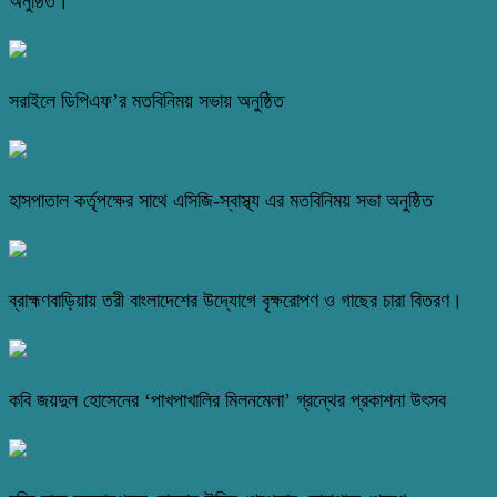
অনুষ্ঠিত।
সরাইলে ডিপিএফ’র মতবিনিময় সভায় অনুষ্ঠিত
হাসপাতাল কর্তৃপক্ষের সাথে এসিজি-স্বাস্থ্য এর মতবিনিময় সভা অনুষ্ঠিত
ব্রাহ্মণবাড়িয়ায় তরী বাংলাদেশের উদ্যোগে বৃক্ষরোপণ ও গাছের চারা বিতরণ।
কবি জয়দুল হোসেনের ‘পাখপাখালির মিলনমেলা’ গ্রন্থের প্রকাশনা উৎসব