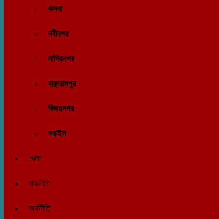
কসবা
নবীনগর
নাসিরনগর
বাঞ্ছারামপুর
বিজয়নগর
সরাইল
খেলা
রাজনীতি
অর্থনীতি