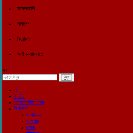
আন্তর্জাতি
সারাদেশ
বিনোদন
আইন-আদালতে
সব
::
জাতীয়
ব্রাহ্মণবাড়িয়া সদর
উপজেলা
আখাউড়া
আশুগঞ্জ
কসবা