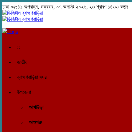
ঢাকা
০৫:৪১ অপরাহ্ন, শুক্রবার, ০৭ অগাস্ট ২০২৬, ২৩ শ্রাবণ ১৪৩৩ বঙ্গাব্দ
::
জাতীয়
ব্রাহ্মণবাড়িয়া সদর
উপজেলা
আখাউড়া
আশুগঞ্জ