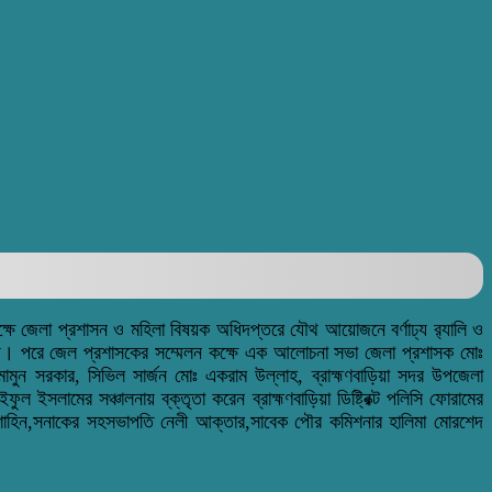
ক্ষে জেলা প্রশাসন ও মহিলা বিষয়ক অধিদপ্তরে যৌথ আয়োজনে বর্ণাঢ্য র‌্যালি ও
 হয়। পরে জেল প্রশাসকের সম্মেলন কক্ষে এক আলোচনা সভা জেলা প্রশাসক মোঃ
মুন সরকার, সিভিল সার্জন মোঃ একরাম উল্লাহ, ব্রাহ্মণবাড়িয়া সদর উপজেলা
সলামের সঞ্চালনায় ব্‌ক্তৃতা করেন ব্রাহ্মণবাড়িয়া ডিষ্ট্রিক্ট পলিসি ফোরামের
এম শাহিন,সনাকের সহসভাপতি নেলী আক্তার,সাবেক পৌর কমিশনার হালিমা মোরশেদ