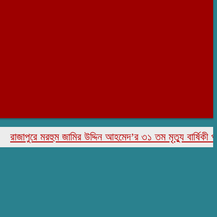
াপুরে মরহুম জামির উদ্দিন আহমেদ’র ৩১ তম মৃত্যু বার্ষিকী পালিত