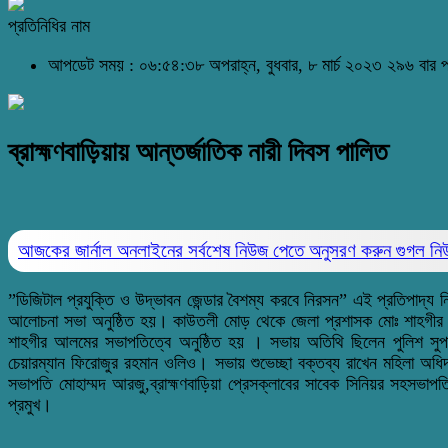
প্রতিনিধির নাম
আপডেট সময় : ০৬:৫৪:৩৮ অপরাহ্ন, বুধবার, ৮ মার্চ ২০২৩
২৯৬ বার 
ব্রাহ্মণবাড়িয়ায় আন্তর্জাতিক নারী দিবস পালিত
আজকের জার্নাল অনলাইনের সর্বশেষ নিউজ পেতে অনুসরণ করুন
গুগল ন
”ডিজিটাল প্রযুক্তি ও উদ্ভাবন জেন্ডার বৈশম্য করবে নিরসন” এই প্রতিপাদ্য 
আলোচনা সভা অনুষ্ঠিত হয়। কাউতলী মোড় থেকে জেলা প্রশাসক মোঃ শাহগীর আল
শাহগীর আলমের সভাপতিত্বে অনুষ্ঠিত হয় । সভায় অতিথি ছিলেন পুলিশ সুপার
চেয়ারম্যান ফিরোজুর রহমান ওলিও। সভায় শুভেচ্ছা বক্তব্য রাখেন মহিলা অধিদপ্
সভাপতি মোহাম্মদ আরজু,ব্রাহ্মণবাড়িয়া প্রেসক্লাবের সাবেক সিনিয়র সহসভা
প্রমুখ।