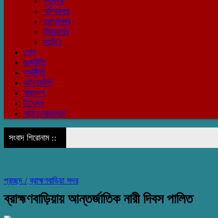
নবীনগর
নাসিরনগর
বাঞ্ছারামপুর
বিজয়নগর
সরাইল
খেলা
রাজনীতি
অর্থনীতি
আন্তর্জাতি
সারাদেশ
বিনোদন
আইন-আদালতে
সংবাদ শিরোনাম ::
প্রচ্ছদ /
ব্রাহ্মণবাড়িয়া সদর
ব্রাহ্মণবাড়িয়ায় আন্তর্জাতিক নারী দিবস পালিত