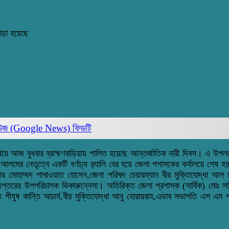
পড়া হয়েছে
িউজ (Google News)
ফিডটি
নিয়ে আজ বুধবার ব্রাহ্মণবাড়িয়ায় পালিত হয়েছে আন্তর্জাতিক নারী দিবস। এ উপল
মের নেতৃত্বে একটি বর্ণাঢ্য র‌্যালি বের হয়ে জেলা পশাসকের কর্যালয়ে শেষ
 মোহাম্মদ শাখাওয়াত হোসেন,জেলা পরিষদ চেয়ারম্যান বীর মুক্তিযোদ্ধা আল মা
তরের উপপরিচালক ভিকারুন্নেসা। অতিরিক্ত জেলা প্রশাসক (সার্বিক) মোঃ সাইফুল ই
পতি পীযুষ কান্তি আচার্য,বীর মুক্তিযোদ্ধা আবু হোরায়রাহ,এডাব সভাপতি এস 