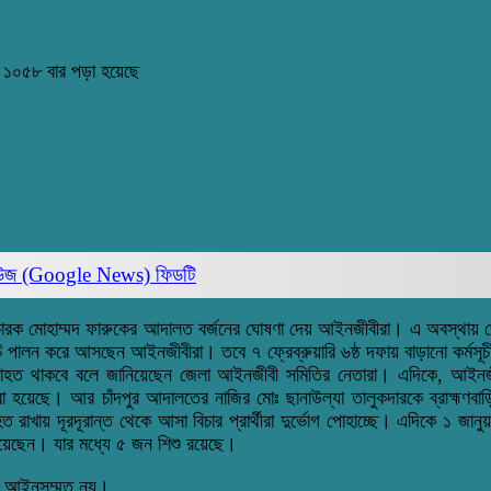
৩
১০৫৮ বার পড়া হয়েছে
িউজ (Google News)
ফিডটি
 এর বিচারক মোহাম্মদ ফারুকের আদালত বর্জনের ঘোষণা দেয় আইনজীবীরা। এ অবস্থায় 
ূচি পালন করে আসছেন আইনজীবীরা। তবে ৭ ফ্রেব্রুয়ারি ৬ষ্ঠ দফায় বাড়ানো কর্ম
যাহত থাকবে বলে জানিয়েছেন জেলা আইনজীবী সমিতির নেতারা। এদিকে, আইনজী
য়েছে। আর চাঁদপুর আদালতের নাজির মোঃ ছানাউল্যা তালুকদারকে ব্রাহ্মণবাড়
রাখায় দূরদূরান্ত থেকে আসা বিচার প্রার্থীরা দুর্ভোগ পোহাচ্ছে। এদিকে ১ জানুয়ার
হয়েছেন। যার মধ্যে ৫ জন শিশু রয়েছে।
টি আইনসম্মত নয়।