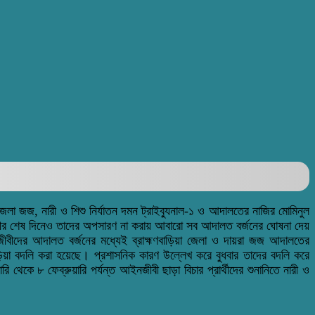
জেলা জজ, নারী ও শিশু নির্যাতন দমন ট্রাইব্যুনাল-১ ও আদালতের নাজির মোমিনুল
সূচীর শেষ দিনেও তাদের অপসারণ না করায় আবারো সব আদালত বর্জনের ঘোষনা দেয়
বীদের আদালত বর্জনের মধ্যেই ব্রাহ্মণবাড়িয়া জেলা ও দায়রা জজ আদালতের
িয়া বদলি করা হয়েছে। প্রশাসনিক কারণ উল্লেখ করে বুধবার তাদের বদলি করে
ি থেকে ৮ ফেব্রুয়ারি পর্যন্ত আইনজীবী ছাড়া বিচার প্রার্থীদের শুনানিতে নারী ও