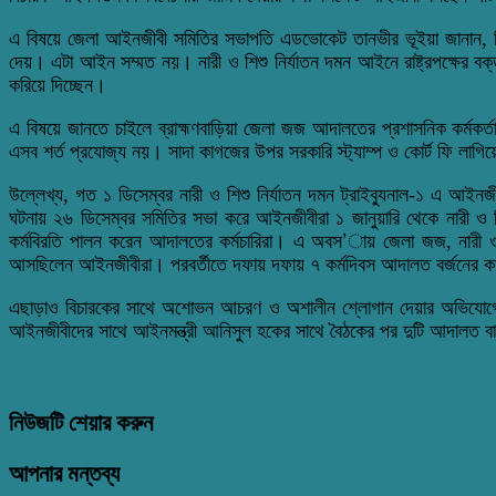
এ বিষয়ে জেলা আইনজীবী সমিতির সভাপতি এডভোকেট তানভীর ভূইয়া জানান, নিজের
দেয়। এটা আইন সম্মত নয়। নারী ও শিশু নির্যাতন দমন আইনে রাষ্ট্রপক্ষের ব
করিয়ে দিচ্ছেন।
এ বিষয়ে জানতে চাইলে ব্রাহ্মণবাড়িয়া জেলা জজ আদালতের প্রশাসনিক কর্মকর
এসব শর্ত প্রযোজ্য নয়। সাদা কাগজের উপর সরকারি স্ট্যাম্প ও কোর্ট ফি লাগিয়
উল্লেখ্য, গত ১ ডিসেম্বর নারী ও শিশু নির্যাতন দমন ট্রাইব্যুনাল-১ এ আ
ঘটনায় ২৬ ডিসেম্বর সমিতির সভা করে আইনজীবীরা ১ জানুয়ারি থেকে নারী ও শ
কর্মবিরতি পালন করেন আদালতের কর্মচারিরা। এ অবস’ায় জেলা জজ, নারী ও শ
আসছিলেন আইনজীবীরা। পরবর্তীতে দফায় দফায় ৭ কর্মদিবস আদালত বর্জনের কর
এছাড়াও বিচারকের সাথে অশোভন আচরণ ও অশালীন শ্লোগান দেয়ার অভিযোগে ব্
আইনজীবীদের সাথে আইনমন্ত্রী আনিসুল হকের সাথে বৈঠকের পর দুটি আদালত বাদে 
নিউজটি শেয়ার করুন
আপনার মন্তব্য