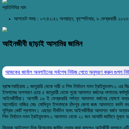
প্রতিনিধির নাম
আপডেট সময় : ০৭:৪২:৫১ অপরাহ্ন, বৃহস্পতিবার, ৯ ফেব্রুয়ারী ২০২
আইনজীবী ছাড়াই আসামির জামিন
আজকের জার্নাল অনলাইনের সর্বশেষ নিউজ পেতে অনুসরণ করুন
গুগল ন
ব্রাহ্মণবাড়িয়ায় ১ জানুয়ারি থেকে নারী ও শিশু নির্যাতন দমন ট্রাইব্যুনাল-১
ইসলামের অপসারণ চেয়ে ৫ জানুয়ারী থেকে পুরো আদালত বর্জনের লাগাতার কর্মস
আইনজীবীরা। আগামী ১৬ ই ফেব্রুয়ারি পর্যন্ত আদালত বর্জনের ঘোষণা অব্
আলোচিত নাজির মোঃ মোমিনুল ইসলামকে চাঁদপুর জেলা জজ আদালতে বদলি করা হ
সুপ্রিম কোর্ট প্রশাসন। এছাড়া দীর্ঘদিন যাবৎ আইনজীবীরা আদালত বর্জন অব্যাহত 
শিশু নির্যাতন দমন ট্রাইব্যুনাল-১ আদালত থেকে ২১ জন আসামি জামিনে মুক্ত 
বিচারক আইনগত দিক বিবেচনায় জামিন দেয়ার কথা বললেও আইজীবী বলছেন এ