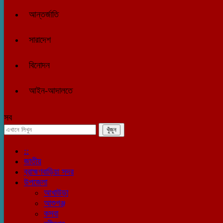
আন্তর্জাতি
সারাদেশ
বিনোদন
আইন-আদালতে
সব
::
জাতীয়
ব্রাহ্মণবাড়িয়া সদর
উপজেলা
আখাউড়া
আশুগঞ্জ
কসবা