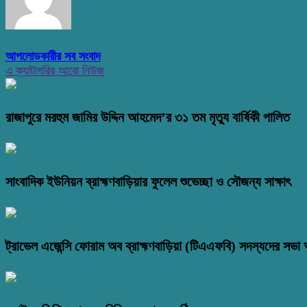
আপলোডকারীর সব সংবাদ
এ ক্যাটাগরির আরো নিউজ
রাজাপুরে মরহুম জামির উদ্দিন আহমেদ’র ৩১ তম মৃত্যু বার্ষিকী পালিত
সাংবাদিক ইউনিয়ন ব্রাহ্মণবাড়িয়ার ফুলেল শুভেচ্ছা ও সৌজন্য সাক্ষাৎ
ট্রাভেল এজেন্সি ফোরাম অব ব্রাহ্মণবাড়িয়া (টিএএফবি) সদস্যদের সভা অ