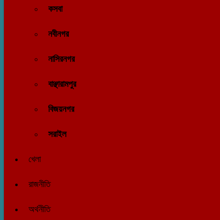
কসবা
নবীনগর
নাসিরনগর
বাঞ্ছারামপুর
বিজয়নগর
সরাইল
খেলা
রাজনীতি
অর্থনীতি