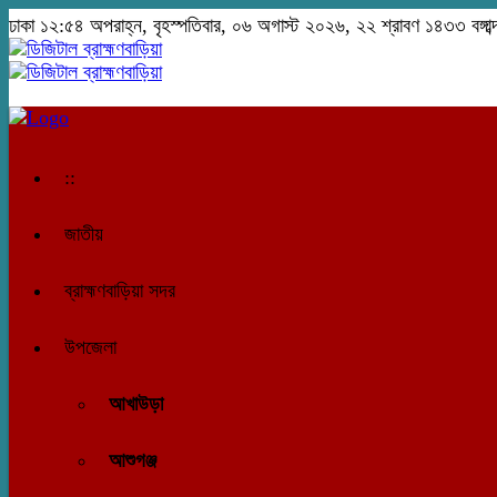
ঢাকা
১২:৫৪ অপরাহ্ন, বৃহস্পতিবার, ০৬ অগাস্ট ২০২৬, ২২ শ্রাবণ ১৪৩৩ বঙ্গাব্
::
জাতীয়
ব্রাহ্মণবাড়িয়া সদর
উপজেলা
আখাউড়া
আশুগঞ্জ