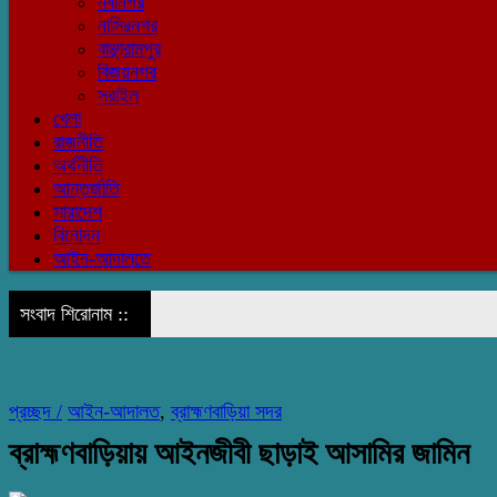
নবীনগর
নাসিরনগর
বাঞ্ছারামপুর
বিজয়নগর
সরাইল
খেলা
রাজনীতি
অর্থনীতি
আন্তর্জাতি
সারাদেশ
বিনোদন
আইন-আদালতে
সংবাদ শিরোনাম ::
প্রচ্ছদ /
আইন-আদালত
,
ব্রাহ্মণবাড়িয়া সদর
ব্রাহ্মণবাড়িয়ায় আইনজীবী ছাড়াই আসামির জামিন