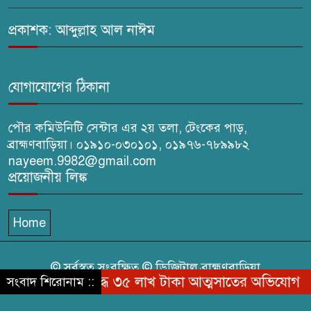
বিতরণ।
প্রকাশক: আব্দুল্লাহ আল নাঈম
কবি জয়দুল হোসেনের
‘পাখপাখালির মিলনমেলা’ গ্রন্থের
প্রকাশনা উৎসব
যোগাযোগের ঠিকানা
পৌর কমিউনিটি সেন্টার এর ২য় তলা, টেংকের পাড়,
ব্রাহ্মণবাড়িয়া। ০১৯১০-০৩০১০১, ০১৯৭৬-৭৮৯৯৮২
nayeem.9982@gmail.com
প্রয়োজনীয় লিঙ্ক
Home
© সর্বস্বত্ব সংরক্ষিত © ডিজিটাল ব্রাহ্মণবাড়িয়া
্যানের বিরুদ্ধে ৩৫ লাখ টাকা আত্মসাতের অভিযোগ
এস
সংবাদ শিরোনাম ::
কারিগরি সহযোগিতায়ঃ
Hoster Line