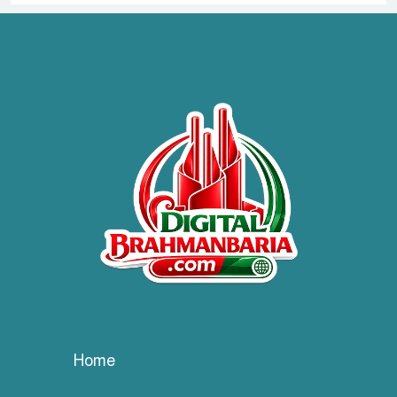
সাংবাদিক ইউনিয়ন ব্রাহ্মণবাড়িয়ার
ফুলেল শুভেচ্ছা ও সৌজন্য সাক্ষাৎ
ট্রাভেল এজেন্সি ফোরাম অব
ব্রাহ্মণবাড়িয়া (টিএএফবি) সদস্যদের
সভা অনুষ্ঠিত।
সরাইলে ডিপিএফ’র মতবিনিময়
সভায় অনুষ্ঠিত
হাসপাতাল কর্তৃপক্ষের সাথে এসিজি-
স্বাস্থ্য এর মতবিনিময় সভা অনুষ্ঠিত
ব্রাহ্মণবাড়িয়ায় তরী বাংলাদেশের
Home
উদ্যোগে বৃক্ষরোপণ ও গাছের চারা