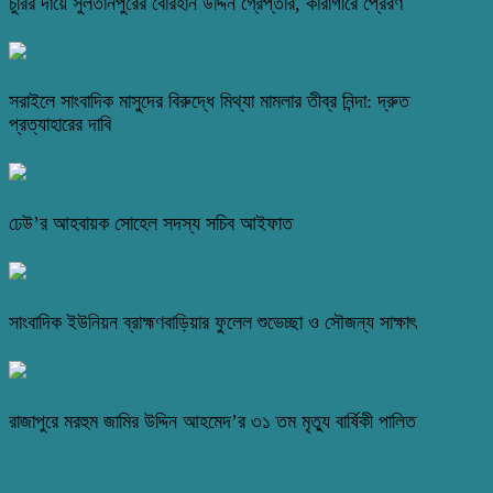
চুরির দায়ে সুলতানপুরের বোরহান উদ্দিন গ্রেপ্তার, কারাগারে প্রেরণ
সরাইলে সাংবাদিক মাসুদের বিরুদ্ধে মিথ্যা মামলার তীব্র নিন্দা: দ্রুত
প্রত্যাহারের দাবি
ঢেউ’র আহবায়ক সোহেল সদস্য সচিব আইফাত
সাংবাদিক ইউনিয়ন ব্রাহ্মণবাড়িয়ার ফুলেল শুভেচ্ছা ও সৌজন্য সাক্ষাৎ
রাজাপুরে মরহুম জামির উদ্দিন আহমেদ’র ৩১ তম মৃত্যু বার্ষিকী পালিত