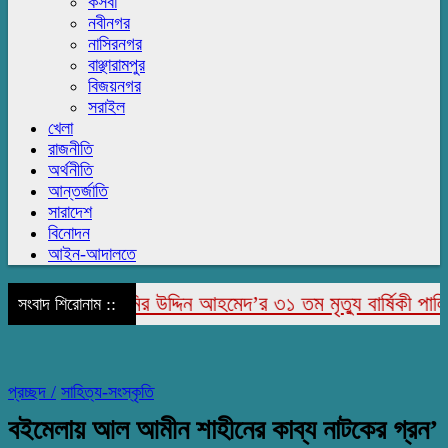
কসবা
নবীনগর
নাসিরনগর
বাঞ্ছারামপুর
বিজয়নগর
সরাইল
খেলা
রাজনীতি
অর্থনীতি
আন্তর্জাতি
সারাদেশ
বিনোদন
আইন-আদালতে
াপুরে মরহুম জামির উদ্দিন আহমেদ’র ৩১ তম মৃত্যু বার্ষিকী পালিত
সংবাদ শিরোনাম ::
প্রচ্ছদ /
সাহিত্য-সংস্কৃতি
বইমেলায় আল আমীন শাহীনের কাব্য নাটকের গ্রন’