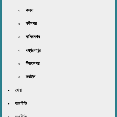
কসবা
নবীনগর
নাসিরনগর
বাঞ্ছারামপুর
বিজয়নগর
সরাইল
খেলা
রাজনীতি
অর্থনীতি