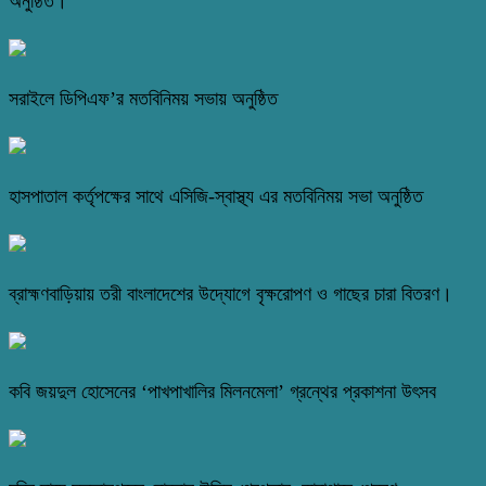
অনুষ্ঠিত।
সরাইলে ডিপিএফ’র মতবিনিময় সভায় অনুষ্ঠিত
হাসপাতাল কর্তৃপক্ষের সাথে এসিজি-স্বাস্থ্য এর মতবিনিময় সভা অনুষ্ঠিত
ব্রাহ্মণবাড়িয়ায় তরী বাংলাদেশের উদ্যোগে বৃক্ষরোপণ ও গাছের চারা বিতরণ।
কবি জয়দুল হোসেনের ‘পাখপাখালির মিলনমেলা’ গ্রন্থের প্রকাশনা উৎসব