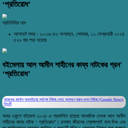
‘প্রতিরোধ’
প্রতিনিধির নাম
আপডেট সময় : ১০:৩৮:৪৩ অপরাহ্ন, সোমবার, ১২ ফেব্রুয়ারী ২০২৪
৫২৯ বার পড়া হয়েছে
বইমেলায় আল আমীন শাহীনের কাব্য নাটকের গ্রন'
‘প্রতিরোধ’
আজকের জার্নাল অনলাইনের সর্বশেষ নিউজ পেতে অনুসরণ করুন
গুগল নিউজ (Google News)
ফিডটি
অমর একুশে বইমেলা ২০২৪ এ প্রকাশিত হয়েছে সাংবাদিক লেখক আল আমীন
শাহীনের কাব্য নাটক ‘ প্রতিরোধ”। চলমান জীবনের প্রেক্ষাপটে নানা দিক এবং
তা প্রতিরোধের আহবান জানিয়ে এ গ্রন’টি রচিত। লেখকের নিজের করা প্রচ্ছদ