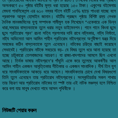
অলংকরণে ৫০ পৃষ্ঠার বইটির মূল্য ধরা হয়েছে ১৫০ টাকা। একুশের বইমেলায়
মেঘনা পাবলিকেশন্স এর ৬১০ নম্বর স্টলে বইটি ১৫% ছাড়ে পাওয়া যাচ্ছে বলে
প্রকাশক আবুল হোসাইন জানান। বইটির প্রচ্ছদ পৃষ্ঠায় বিশিষ্ট রম্য লেখক
দৈনিক মানবজমিনের যুগ্ম সম্পাদক শামীমুল হক লিখেছেন “একেবারে এক ভিন্ন
ধারা,সময়ের বাস্তবতাকে তুলে ধরার নতুন ডাইমেনশন। গানে গানে কিংবা ছন্দে
ছন্দে প্রতিরোধ গ্রন’ রচনা সত্যি প্রশংসার দাবি রাখে নাট্যকার, নাট্য নির্মাতা,
নাট্য অভিনেতা আল আমিন শাহীন প্রতিরোধ নাট্যগ্রন্থে অণুবীক্ষণ যন্ত্র দিয়ে
সমাজের কঠিন বাস্তবতাকে তুলে এনেছেন। নাটকের চরিত্র বাছাই করেছেন
সেভাবেই। প্রতিরোধ নাটকে সবচেয়ে বড়- যে বিষয় তুলে ধরে আনা হয়েছে তা
হচ্ছে চাটুকারো তেলবাজদের আচরণ। যা রাজা-বাদশাদের আমলে ছিল এখনো
আছে। তির্যক ভাষায় নাট্যগ্রনে’র গাঁথুনি একে করে তুলেছে আকর্ষণীয় আল
আমিন শাহীন একজন আবৃত্তিকার গীতিকার ও একজন সাংবাদিক। দীর্ঘ তিন যুগ
ধরে সাংবাদিকতাকে আকড়ে ধরে আছেন। সাংবাদিকতার চোখে দেখা বিষয়গুলো
তিনি তুলে এনেছেন তার প্রতিরোধ নাট্যগ্রন্থে। সংস্কৃতিচর্চার সকল শাখায়
তার বিচরণ আর প্রতিরোধ নাটকের তা স্পষ্ট তার এই নাটক মঞ্চস্থ হলে নিশ্চিত
করে বলা যায় মানুষ দেখতে পাবে আসল পৃথিবীকে ।
নিউজটি শেয়ার করুন