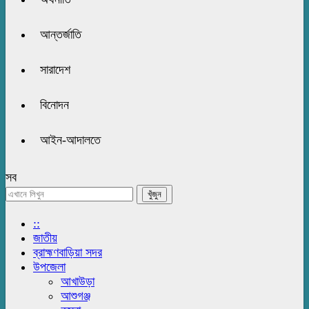
আন্তর্জাতি
সারাদেশ
বিনোদন
আইন-আদালতে
সব
::
জাতীয়
ব্রাহ্মণবাড়িয়া সদর
উপজেলা
আখাউড়া
আশুগঞ্জ