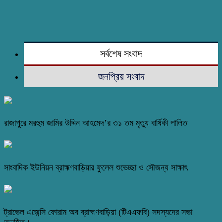
সর্বশেষ সংবাদ
জনপ্রিয় সংবাদ
রাজাপুরে মরহুম জামির উদ্দিন আহমেদ’র ৩১ তম মৃত্যু বার্ষিকী পালিত
সাংবাদিক ইউনিয়ন ব্রাহ্মণবাড়িয়ার ফুলেল শুভেচ্ছা ও সৌজন্য সাক্ষাৎ
ট্রাভেল এজেন্সি ফোরাম অব ব্রাহ্মণবাড়িয়া (টিএএফবি) সদস্যদের সভা