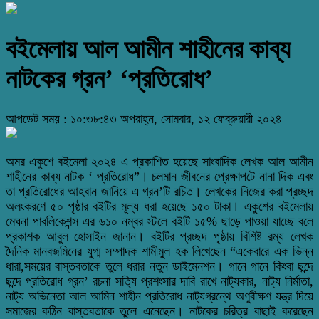
বইমেলায় আল আমীন শাহীনের কাব্য
নাটকের গ্রন’ ‘প্রতিরোধ’
আপডেট সময় : ১০:৩৮:৪৩ অপরাহ্ন, সোমবার, ১২ ফেব্রুয়ারী ২০২৪
অমর একুশে বইমেলা ২০২৪ এ প্রকাশিত হয়েছে সাংবাদিক লেখক আল আমীন
শাহীনের কাব্য নাটক ‘ প্রতিরোধ”। চলমান জীবনের প্রেক্ষাপটে নানা দিক এবং
তা প্রতিরোধের আহবান জানিয়ে এ গ্রন’টি রচিত। লেখকের নিজের করা প্রচ্ছদ
অলংকরণে ৫০ পৃষ্ঠার বইটির মূল্য ধরা হয়েছে ১৫০ টাকা। একুশের বইমেলায়
মেঘনা পাবলিকেশন্স এর ৬১০ নম্বর স্টলে বইটি ১৫% ছাড়ে পাওয়া যাচ্ছে বলে
প্রকাশক আবুল হোসাইন জানান। বইটির প্রচ্ছদ পৃষ্ঠায় বিশিষ্ট রম্য লেখক
দৈনিক মানবজমিনের যুগ্ম সম্পাদক শামীমুল হক লিখেছেন “একেবারে এক ভিন্ন
ধারা,সময়ের বাস্তবতাকে তুলে ধরার নতুন ডাইমেনশন। গানে গানে কিংবা ছন্দে
ছন্দে প্রতিরোধ গ্রন’ রচনা সত্যি প্রশংসার দাবি রাখে নাট্যকার, নাট্য নির্মাতা,
নাট্য অভিনেতা আল আমিন শাহীন প্রতিরোধ নাট্যগ্রন্থে অণুবীক্ষণ যন্ত্র দিয়ে
সমাজের কঠিন বাস্তবতাকে তুলে এনেছেন। নাটকের চরিত্র বাছাই করেছেন