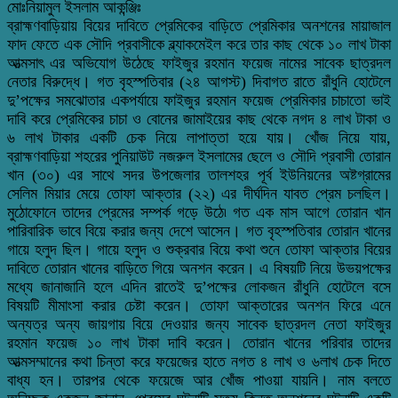
মোঃনিয়ামুল ইসলাম আকন্ঞ্জিঃ
ব্রাহ্মণবাড়িয়ায় বিয়ের দাবিতে প্রেমিকের বাড়িতে প্রেমিকার অনশনের মায়াজাল
ফাদ ফেতে এক সৌদি প্রবাসীকে ব্ল্যাকমেইল করে তার কাছ থেকে ১০ লাখ টাকা
আত্মসাৎ এর অভিযোগ উঠেছে ফাইজুর রহমান ফয়েজ নামের সাবেক ছাত্রদল
নেতার বিরুদ্ধে। গত বৃহস্পতিবার (২৪ আগস্ট) দিবাগত রাতে রাঁধুনি হোটেলে
দু’পক্ষের সমঝোতার একপর্যায়ে ফাইজুর রহমান ফয়েজ প্রেমিকার চাচাতো ভাই
দাবি করে প্রেমিকের চাচা ও বোনের জামাইয়ের কাছ থেকে নগদ ৪ লাখ টাকা ও
৬ লাখ টাকার একটি চেক নিয়ে লাপাত্তা হয়ে যায়। খোঁজ নিয়ে যায়,
ব্রাহ্মণবাড়িয়া শহরের পুনিয়াউট নজরুল ইসলামের ছেলে ও সৌদি প্রবাসী তোরান
খান (৩০) এর সাথে সদর উপজেলার তালশহর পূর্ব ইউনিয়নের অষ্টগ্রামের
সেলিম মিয়ার মেয়ে তোফা আক্তার (২২) এর দীর্ঘদিন যাবত প্রেম চলছিল।
মুঠোফোনে তাদের প্রেমের সম্পর্ক গড়ে উঠে৷ গত এক মাস আগে তোরান খান
পারিবারিক ভাবে বিয়ে করার জন্য দেশে আসেন। গত বৃহস্পতিবার তোরান খানের
গায়ে হলুদ ছিল। গায়ে হলুদ ও শুক্রবার বিয়ে কথা শুনে তোফা আক্তার বিয়ের
দাবিতে তোরান খানের বাড়িতে গিয়ে অনশন করেন। এ বিষয়টি নিয়ে উভয়পক্ষের
মধ্যে জানাজানি হলে এদিন রাতেই দু’পক্ষের লোকজন রাঁধুনি হোটেলে বসে
বিষয়টি মীমাংসা করার চেষ্টা করেন। তোফা আক্তারের অনশন ফিরে এনে
অন্যত্র অন্য জায়গায় বিয়ে দেওয়ার জন্য সাবেক ছাত্রদল নেতা ফাইজুর
রহমান ফয়েজ ১০ লাখ টাকা দাবি করেন। তোরান খানের পরিবার তাদের
আত্মসম্মানের কথা চিন্তা করে ফয়েজের হাতে নগত ৪ লাখ ও ৬লাখ চেক দিতে
বাধ্য হন। তারপর থেকে ফয়েজে আর খোঁজ পাওয়া যায়নি। নাম বলতে