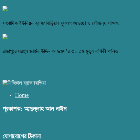
সাংবাদিক ইউনিয়ন ব্রাহ্মণবাড়িয়ার ফুলেল শুভেচ্ছা ও সৌজন্য সাক্ষাৎ
রাজাপুরে মরহুম জামির উদ্দিন আহমেদ’র ৩১ তম মৃত্যু বার্ষিকী পালিত
Home
প্রকাশক: আব্দুল্লাহ আল নাঈম
যোগাযোগের ঠিকানা