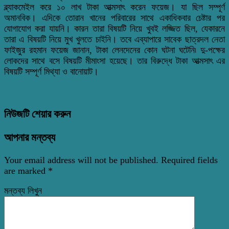
ব্ল্যাকমেইল করে ১০ লাখ টাকা আত্মসাৎ করেন ফয়েজ। যা ছিল সম্পূর্ণ
অমানবিক। এদিকে তোরান খানের পরিবারের সাথে একাধিকবার চেষ্টার পর
যোগাযোগ করা যায়নি। কারন তারা বিষয়টি নিয়ে খুবই লজ্জিত ছিল, যেকারনে
তারা এ বিষয়টি নিয়ে মুখ খুলতে চাইনি। তবে এব্যাপারে সাবেক ছাত্রদল নেতা
ফাইজুর রহমান ফয়েজ জানান, টাকা লেনদেনের কোন ঘটনা ঘটেনি৷ দু-পক্ষের
লোকদের সাথে বসে বিষয়টি মীমাংসা হয়েছে। তার বিরুদ্ধে টাকা আত্মসাৎ এর
বিষয়টি সম্পূর্ণ মিথ্যা ও বানোয়াট।
নিউজটি শেয়ার করুন
আপনার মন্তব্য
Your email address will not be published.
Required fields
are marked
*
মন্তব্য লিখুন