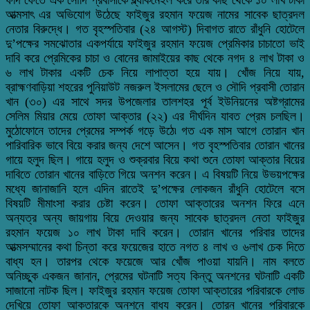
আত্মসাৎ এর অভিযোগ উঠেছে ফাইজুর রহমান ফয়েজ নামের সাবেক ছাত্রদল
নেতার বিরুদ্ধে। গত বৃহস্পতিবার (২৪ আগস্ট) দিবাগত রাতে রাঁধুনি হোটেলে
দু’পক্ষের সমঝোতার একপর্যায়ে ফাইজুর রহমান ফয়েজ প্রেমিকার চাচাতো ভাই
দাবি করে প্রেমিকের চাচা ও বোনের জামাইয়ের কাছ থেকে নগদ ৪ লাখ টাকা ও
৬ লাখ টাকার একটি চেক নিয়ে লাপাত্তা হয়ে যায়। খোঁজ নিয়ে যায়,
ব্রাহ্মণবাড়িয়া শহরের পুনিয়াউট নজরুল ইসলামের ছেলে ও সৌদি প্রবাসী তোরান
খান (৩০) এর সাথে সদর উপজেলার তালশহর পূর্ব ইউনিয়নের অষ্টগ্রামের
সেলিম মিয়ার মেয়ে তোফা আক্তার (২২) এর দীর্ঘদিন যাবত প্রেম চলছিল।
মুঠোফোনে তাদের প্রেমের সম্পর্ক গড়ে উঠে৷ গত এক মাস আগে তোরান খান
পারিবারিক ভাবে বিয়ে করার জন্য দেশে আসেন। গত বৃহস্পতিবার তোরান খানের
গায়ে হলুদ ছিল। গায়ে হলুদ ও শুক্রবার বিয়ে কথা শুনে তোফা আক্তার বিয়ের
দাবিতে তোরান খানের বাড়িতে গিয়ে অনশন করেন। এ বিষয়টি নিয়ে উভয়পক্ষের
মধ্যে জানাজানি হলে এদিন রাতেই দু’পক্ষের লোকজন রাঁধুনি হোটেলে বসে
বিষয়টি মীমাংসা করার চেষ্টা করেন। তোফা আক্তারের অনশন ফিরে এনে
অন্যত্র অন্য জায়গায় বিয়ে দেওয়ার জন্য সাবেক ছাত্রদল নেতা ফাইজুর
রহমান ফয়েজ ১০ লাখ টাকা দাবি করেন। তোরান খানের পরিবার তাদের
আত্মসম্মানের কথা চিন্তা করে ফয়েজের হাতে নগত ৪ লাখ ও ৬লাখ চেক দিতে
বাধ্য হন। তারপর থেকে ফয়েজে আর খোঁজ পাওয়া যায়নি। নাম বলতে
অনিচ্ছুক একজন জানান, প্রেমের ঘটনাটি সত্য কিন্তু অনশনের ঘটনাটি একটি
সাজানো নাটক ছিল। ফাইজুর রহমান ফয়েজ তোফা আক্তারের পরিবারকে লোভ
দেখিয়ে তোফা আক্তারকে অনশনে বাধ্য করেন। তোরন খানের পরিবারকে