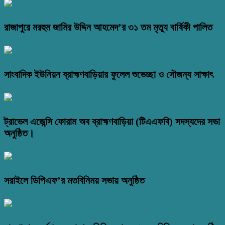
রাজাপুরে মরহুম জামির উদ্দিন আহমেদ’র ৩১ তম মৃত্যু বার্ষিকী পালিত
সাংবাদিক ইউনিয়ন ব্রাহ্মণবাড়িয়ার ফুলেল শুভেচ্ছা ও সৌজন্য সাক্ষাৎ
ট্রাভেল এজেন্সি ফোরাম অব ব্রাহ্মণবাড়িয়া (টিএএফবি) সদস্যদের সভা
অনুষ্ঠিত।
সরাইলে ডিপিএফ’র মতবিনিময় সভায় অনুষ্ঠিত