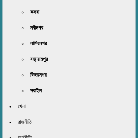
কসবা
নবীনগর
নাসিরনগর
বাঞ্ছারামপুর
বিজয়নগর
সরাইল
খেলা
রাজনীতি
অর্থনীতি