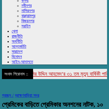
কসবা
নবীনগর
নাসিরনগর
বাঞ্ছারামপুর
বিজয়নগর
সরাইল
খেলা
রাজনীতি
অর্থনীতি
আন্তর্জাতি
সারাদেশ
বিনোদন
আইন-আদালতে
াপুরে মরহুম জামির উদ্দিন আহমেদ’র ৩১ তম মৃত্যু বার্ষিকী পালিত
সংবাদ শিরোনাম ::
প্রচ্ছদ /
ব্রাহ্মণবাড়িয়া সদর
প্রেমিকের বাড়িতে প্রেমিকার অনশনের নাটক, ১০