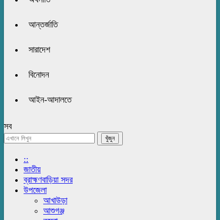
আন্তর্জাতি
সারাদেশ
বিনোদন
আইন-আদালতে
সব
::
জাতীয়
ব্রাহ্মণবাড়িয়া সদর
উপজেলা
আখাউড়া
আশুগঞ্জ