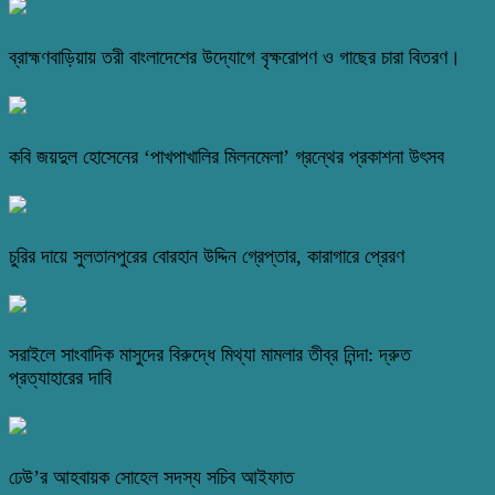
ব্রাহ্মণবাড়িয়ায় তরী বাংলাদেশের উদ্যোগে বৃক্ষরোপণ ও গাছের চারা বিতরণ।
কবি জয়দুল হোসেনের ‘পাখপাখালির মিলনমেলা’ গ্রন্থের প্রকাশনা উৎসব
চুরির দায়ে সুলতানপুরের বোরহান উদ্দিন গ্রেপ্তার, কারাগারে প্রেরণ
সরাইলে সাংবাদিক মাসুদের বিরুদ্ধে মিথ্যা মামলার তীব্র নিন্দা: দ্রুত
প্রত্যাহারের দাবি
ঢেউ’র আহবায়ক সোহেল সদস্য সচিব আইফাত