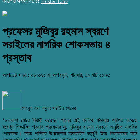
কারিগরি সহযোগিতায়ঃ
Hoster Line
প্রফেসর মুজিবুর রহমান স্বরণে
সরাইলের নাগরিক শোকসভায় ৪
প্রস্তাব
আপডেট সময় : ০৮:০৯:২৪ অপরাহ্ন, শনিবার, ১১ মার্চ ২০২৩
মাহবুব খান বাবুলঃ সরাইল থেকেঃ
‘ভালবাসা মোরে বিখারী করেছে’ গানের এই কলিকে মিথ্যায় পরিণত করেছে
বরেণ্য শিক্ষাবিদ প্রয়াত প্রফেসর মু. মুজিবুর রহমান স্বরণে অনুষ্ঠিত নাগরিক
শোকসভা। আজ শনিবার উপজেলার অরূয়াইল বহুমূখী উচ্চ বিদ্যালয়ের মাঠে
এলাকাবাসীর উদ্যোগে আয়োজিত ওই বিশাল শোক সভার উপস্থিতি ও বক্তব্যে