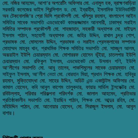
মো. নজির আহমেদ, আশা’র অপরেটিং অফিসার মো. এনামুল হক, ব্রাহ্মণবাড়িয়া
সরকারি কলেজের ভাইস প্রিন্সিপাল ড. মো. ইব্রাহীম, ইসলামিক ইউনিভার্সিটি
অব টেকনোলজি’র প্রো ভিসি প্রকৌশলী মো. খলিলুর রহমান, বাংলাদেশ আইন
সমিতির সাবেক সভাপতি এডভোকেট কামরূজ্জামান আনসারী, ঢাকাস্থ সরাইল
সমিতির সম্পাদক প্রকৌশলী মো. শাহজাহান, সহকারী অধ্যাপক মো. মাইদুল
ইসলাম পাঠান, সহযোগী অধ্যাপক মো. জহির উদ্দিন, রাখাল চন্দ্র গোপ,
প্রভাষক মো. মোসলেম উদ্দিন, প্রভাষক ও সরাইল প্রেসক্লাবের সম্পাদক
মোহাম্মদ মাহবুব খান, প্রাথমিক শিক্ষক সমিতির সভাপতি মো. সামছুল আলম,
অরূয়াইল ইউপি চেয়ারম্যান মো. মোশাররফ হোসেন ভূঁইয়া, চাতলপার ইউপি
চেয়ারম্যান মো. রফিকুল ইসলাম, এডভোকেট মো. উসমান গণি, ইউপি
আ’লীগের সভাপতি মো. আবু তালেব, পাকশিমুলের সাবেক চেয়ারম্যান মো.
সাইফুল ইসলাম, আ’লীগ নেতা মো. বোরহান মিয়া, প্রধান শিক্ষক মো. হাবিবুর
রহমান, মুক্তিযোদ্ধা মো. সাহের উদ্দিন, অডিট এন্ড একাউন্টস অফিসার মো.
কামাল হোসেন, কবি আবুল কাশেম তালুকদার, ফায়ার সার্ভিস ইন্সফেক্টর মো.
রবিউল্লাহ, পরিবার পরিকল্পনা পরিদর্শক মো. জালাল আহমেদ, প্রতিভার
প্রতিষ্ঠাকালীন সভাপতি মো. ইয়াছিন পাঠান, শিক্ষক মো. আব্দুর রহিম, মো.
মহিউদ্দিন পাঠান, মো. আনোয়ার হোসেন, মো. সিরাজুল ইসলাম, মো. আবুল
বাশার।