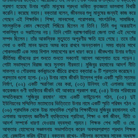
প্রমাণ হয়েছে উনার প্রতি মানুষের শ্রদ্ধা ভক্তি কৃতজ্ঞতা ভালবাসা বিখারী
করেনি। করেছে মহান। বক্তারা বলেন, জীবনভর শুধু মানুষের জন্যই কাজ করে
গেছেন এই শিক্ষাবিদ। শিক্ষা, মানবসেবা, পরোপকার, সাংগঠনিক, সামাজিক,
সাংস্কৃতিক কোন ক্ষেত্রেই পিছিয়ে ছিলেন না তিনি। তিনি শুধু অরূয়াইল
পাকশিমুল ও সরাইলের নয়। তিনি গোটা ব্রাহ্মণবাড়িয়া জেলা তথা এই দেশের
সম্পদ ছিলেন। তাঁর আকস্বিক মৃত্যুতে অপূরণীয় ক্ষতি হয়ে গেছে। তবে তাঁর
সেবা ও কর্মই মানব হৃদয়ে অমর করে রাখবে অনন্তকাল। সময় বাড়ার সাথে
শোকসভাটি এক সময় বিশাল সমাবেশের রূপ ধারণ করে। জীবদ্দশায় উনার বর্ণাঢ্য
কীর্তিময় জীবনের গল্প শুনতে শুনতে সকলেই আবেগ আপ্লোত হয়ে পড়েন।
গোটা সভাস্থলে বিরাজ করে সুনসান নীরবতা। মুজিবুর রহমানের আদর্শ নীতি
সাফল্য ও গৌরবময় কর্মকান্ডকে বাঁচিয়ে রাখতে বক্তারা ৬ টি প্রস্তাব করেছেন।
প্রস্তাব গুলো হলো- (০১) উনার নামে জীবনি উল্লেখ পূর্বক একটি স্মৃতি স্তম্ভ
নির্মাণ, (০২) একটি স্মরণিকা বের করা, (০৩) উনিসহ ওই এলাকার আরো
কয়েকজন গুণী ব্যক্তির জীবনি বই আকারে প্রকাশ করা, (০৪) উনার পরিবারের
সম্মতিক্রমে ‘মুজিবুর রহমান’ নামে একটি ফাউন্ডেশন গঠন, (০৫) দুই
ইউনিয়নের সম্মিলিত মতামতের ভিত্তিতে উনার নামে একটি স্মৃতি পরিষদ গঠন ও
(০৬) প্রাথমিক থেকে উচ্চ মাধ্যমিক শ্রেণির শিক্ষার্থীদের মুজিবুর রহমানসহ ওই
এলাকার অন্যান্য জ্ঞানীগুণী ব্যক্তিদের প্রতিভা, শিক্ষা ও কর্ম জীবন, নীতি ও
আদর্শ সম্পর্কে ধারণা দেওয়ার ব্যবস্থা গ্রহন। শিক্ষক শেখ সাদী ও মো.
আক্তার হোসেনের সঞ্চালনায় সভাপতিত্ব করেন অবসরপ্রাপ্ত প্রধান শিক্ষক
মো. রেজাউল করিম ভূঁইয়া। বক্তব্য রাখেন- নবীনগর কলেজের সাবেক অধ্যক্ষ