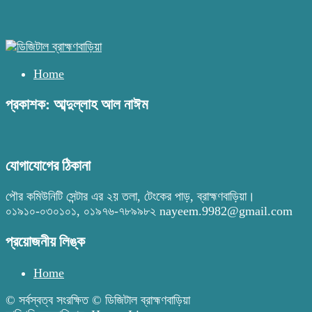
Home
প্রকাশক: আব্দুল্লাহ আল নাঈম
যোগাযোগের ঠিকানা
পৌর কমিউনিটি সেন্টার এর ২য় তলা, টেংকের পাড়, ব্রাহ্মণবাড়িয়া।
০১৯১০-০৩০১০১, ০১৯৭৬-৭৮৯৯৮২ nayeem.9982@gmail.com
প্রয়োজনীয় লিঙ্ক
Home
© সর্বস্বত্ব সংরক্ষিত © ডিজিটাল ব্রাহ্মণবাড়িয়া