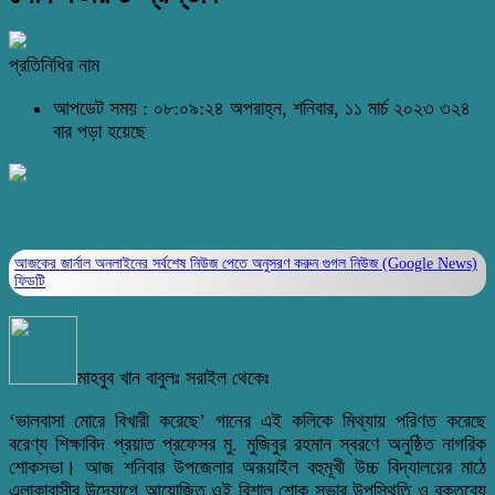
প্রতিনিধির নাম
আপডেট সময় : ০৮:০৯:২৪ অপরাহ্ন, শনিবার, ১১ মার্চ ২০২৩
৩২৪
বার পড়া হয়েছে
আজকের জার্নাল অনলাইনের সর্বশেষ নিউজ পেতে অনুসরণ করুন
গুগল নিউজ (Google News)
ফিডটি
মাহবুব খান বাবুলঃ সরাইল থেকেঃ
‘ভালবাসা মোরে বিখারী করেছে’ গানের এই কলিকে মিথ্যায় পরিণত করেছে
বরেণ্য শিক্ষাবিদ প্রয়াত প্রফেসর মু. মুজিবুর রহমান স্বরণে অনুষ্ঠিত নাগরিক
শোকসভা। আজ শনিবার উপজেলার অরূয়াইল বহুমূখী উচ্চ বিদ্যালয়ের মাঠে
এলাকাবাসীর উদ্যোগে আয়োজিত ওই বিশাল শোক সভার উপস্থিতি ও বক্তব্যে