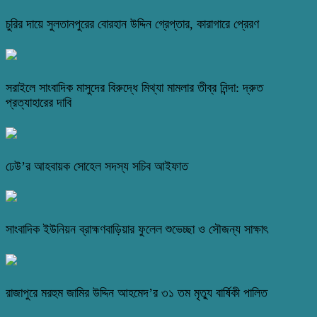
চুরির দায়ে সুলতানপুরের বোরহান উদ্দিন গ্রেপ্তার, কারাগারে প্রেরণ
সরাইলে সাংবাদিক মাসুদের বিরুদ্ধে মিথ্যা মামলার তীব্র নিন্দা: দ্রুত
প্রত্যাহারের দাবি
ঢেউ’র আহবায়ক সোহেল সদস্য সচিব আইফাত
সাংবাদিক ইউনিয়ন ব্রাহ্মণবাড়িয়ার ফুলেল শুভেচ্ছা ও সৌজন্য সাক্ষাৎ
রাজাপুরে মরহুম জামির উদ্দিন আহমেদ’র ৩১ তম মৃত্যু বার্ষিকী পালিত