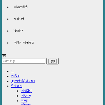
আন্তর্জাতি
সারাদেশ
বিনোদন
আইন-আদালতে
সব
::
জাতীয়
ব্রাহ্মণবাড়িয়া সদর
উপজেলা
আখাউড়া
আশুগঞ্জ
কসবা