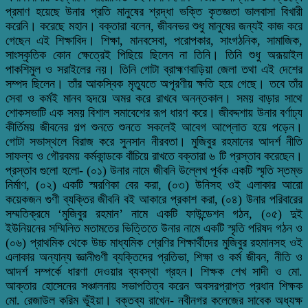
প্রমাণ হয়েছে উনার প্রতি মানুষের শ্রদ্ধা ভক্তি কৃতজ্ঞতা ভালবাসা বিখারী
করেনি। করেছে মহান। বক্তারা বলেন, জীবনভর শুধু মানুষের জন্যই কাজ করে
গেছেন এই শিক্ষাবিদ। শিক্ষা, মানবসেবা, পরোপকার, সাংগঠনিক, সামাজিক,
সাংস্কৃতিক কোন ক্ষেত্রেই পিছিয়ে ছিলেন না তিনি। তিনি শুধু অরূয়াইল
পাকশিমুল ও সরাইলের নয়। তিনি গোটা ব্রাহ্মণবাড়িয়া জেলা তথা এই দেশের
সম্পদ ছিলেন। তাঁর আকস্বিক মৃত্যুতে অপূরণীয় ক্ষতি হয়ে গেছে। তবে তাঁর
সেবা ও কর্মই মানব হৃদয়ে অমর করে রাখবে অনন্তকাল। সময় বাড়ার সাথে
শোকসভাটি এক সময় বিশাল সমাবেশের রূপ ধারণ করে। জীবদ্দশায় উনার বর্ণাঢ্য
কীর্তিময় জীবনের গল্প শুনতে শুনতে সকলেই আবেগ আপ্লোত হয়ে পড়েন।
গোটা সভাস্থলে বিরাজ করে সুনসান নীরবতা। মুজিবুর রহমানের আদর্শ নীতি
সাফল্য ও গৌরবময় কর্মকান্ডকে বাঁচিয়ে রাখতে বক্তারা ৬ টি প্রস্তাব করেছেন।
প্রস্তাব গুলো হলো- (০১) উনার নামে জীবনি উল্লেখ পূর্বক একটি স্মৃতি স্তম্ভ
নির্মাণ, (০২) একটি স্মরণিকা বের করা, (০৩) উনিসহ ওই এলাকার আরো
কয়েকজন গুণী ব্যক্তির জীবনি বই আকারে প্রকাশ করা, (০৪) উনার পরিবারের
সম্মতিক্রমে ‘মুজিবুর রহমান’ নামে একটি ফাউন্ডেশন গঠন, (০৫) দুই
ইউনিয়নের সম্মিলিত মতামতের ভিত্তিতে উনার নামে একটি স্মৃতি পরিষদ গঠন ও
(০৬) প্রাথমিক থেকে উচ্চ মাধ্যমিক শ্রেণির শিক্ষার্থীদের মুজিবুর রহমানসহ ওই
এলাকার অন্যান্য জ্ঞানীগুণী ব্যক্তিদের প্রতিভা, শিক্ষা ও কর্ম জীবন, নীতি ও
আদর্শ সম্পর্কে ধারণা দেওয়ার ব্যবস্থা গ্রহন। শিক্ষক শেখ সাদী ও মো.
আক্তার হোসেনের সঞ্চালনায় সভাপতিত্ব করেন অবসরপ্রাপ্ত প্রধান শিক্ষক
মো. রেজাউল করিম ভূঁইয়া। বক্তব্য রাখেন- নবীনগর কলেজের সাবেক অধ্যক্ষ