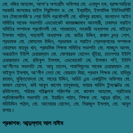
মো. নজির আহমেদ, আশা’র অপরেটিং অফিসার মো. এনামুল হক, ব্রাহ্মণবাড়িয়া
সরকারি কলেজের ভাইস প্রিন্সিপাল ড. মো. ইব্রাহীম, ইসলামিক ইউনিভার্সিটি
অব টেকনোলজি’র প্রো ভিসি প্রকৌশলী মো. খলিলুর রহমান, বাংলাদেশ আইন
সমিতির সাবেক সভাপতি এডভোকেট কামরূজ্জামান আনসারী, ঢাকাস্থ সরাইল
সমিতির সম্পাদক প্রকৌশলী মো. শাহজাহান, সহকারী অধ্যাপক মো. মাইদুল
ইসলাম পাঠান, সহযোগী অধ্যাপক মো. জহির উদ্দিন, রাখাল চন্দ্র গোপ,
প্রভাষক মো. মোসলেম উদ্দিন, প্রভাষক ও সরাইল প্রেসক্লাবের সম্পাদক
মোহাম্মদ মাহবুব খান, প্রাথমিক শিক্ষক সমিতির সভাপতি মো. সামছুল আলম,
অরূয়াইল ইউপি চেয়ারম্যান মো. মোশাররফ হোসেন ভূঁইয়া, চাতলপার ইউপি
চেয়ারম্যান মো. রফিকুল ইসলাম, এডভোকেট মো. উসমান গণি, ইউপি
আ’লীগের সভাপতি মো. আবু তালেব, পাকশিমুলের সাবেক চেয়ারম্যান মো.
সাইফুল ইসলাম, আ’লীগ নেতা মো. বোরহান মিয়া, প্রধান শিক্ষক মো. হাবিবুর
রহমান, মুক্তিযোদ্ধা মো. সাহের উদ্দিন, অডিট এন্ড একাউন্টস অফিসার মো.
কামাল হোসেন, কবি আবুল কাশেম তালুকদার, ফায়ার সার্ভিস ইন্সফেক্টর মো.
রবিউল্লাহ, পরিবার পরিকল্পনা পরিদর্শক মো. জালাল আহমেদ, প্রতিভার
প্রতিষ্ঠাকালীন সভাপতি মো. ইয়াছিন পাঠান, শিক্ষক মো. আব্দুর রহিম, মো.
মহিউদ্দিন পাঠান, মো. আনোয়ার হোসেন, মো. সিরাজুল ইসলাম, মো. আবুল
বাশার।
প্রকাশক: আব্দুল্লাহ আল নাঈম