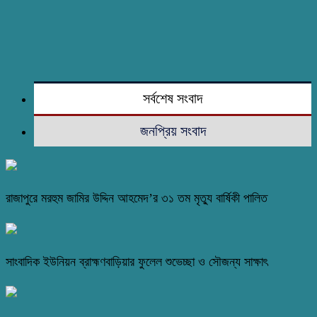
সর্বশেষ সংবাদ
জনপ্রিয় সংবাদ
রাজাপুরে মরহুম জামির উদ্দিন আহমেদ’র ৩১ তম মৃত্যু বার্ষিকী পালিত
সাংবাদিক ইউনিয়ন ব্রাহ্মণবাড়িয়ার ফুলেল শুভেচ্ছা ও সৌজন্য সাক্ষাৎ