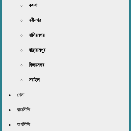
কসবা
নবীনগর
নাসিরনগর
বাঞ্ছারামপুর
বিজয়নগর
সরাইল
খেলা
রাজনীতি
অর্থনীতি