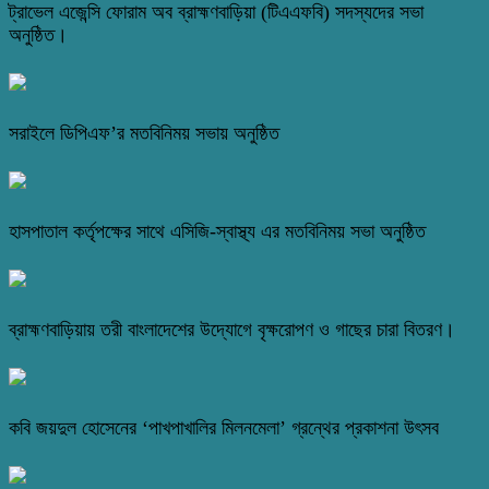
ট্রাভেল এজেন্সি ফোরাম অব ব্রাহ্মণবাড়িয়া (টিএএফবি) সদস্যদের সভা
অনুষ্ঠিত।
সরাইলে ডিপিএফ’র মতবিনিময় সভায় অনুষ্ঠিত
হাসপাতাল কর্তৃপক্ষের সাথে এসিজি-স্বাস্থ্য এর মতবিনিময় সভা অনুষ্ঠিত
ব্রাহ্মণবাড়িয়ায় তরী বাংলাদেশের উদ্যোগে বৃক্ষরোপণ ও গাছের চারা বিতরণ।
কবি জয়দুল হোসেনের ‘পাখপাখালির মিলনমেলা’ গ্রন্থের প্রকাশনা উৎসব