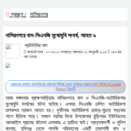
প্রচ্ছদ /
নাসিরনগর
নাসিরনগরে বাস-সিএনজি মুখোমুখি সংঘর্ষ, আহত ৯
প্রতিনিধির নাম
আপডেট সময় : ০৭:৩৯:২০ অপরাহ্ন, মঙ্গলবার, ৩১ জানুয়ারী ২০২৩
৩৫৬ বার
পড়া হয়েছে
আজকের জার্নাল অনলাইনের সর্বশেষ নিউজ পেতে অনুসরণ করুন
গুগল নিউজ (Google
News)
ফিডটি
আজ মঙ্গলবার ব্রাহ্মণবাড়িয়ার নাসিরনগরে বাস ও সিএনজি-অটোরিকশার
মুখোমুখি সংর্ঘষের ঘটনা ঘটেছে। এসময় সিএনজি চালিত অটোরিকশা
চালকসহ নয়জন আহত হয়। দূর্ঘটনায় অটোরিকশা দুমড়ে-মুচড়ে সড়কের
পাশে ছিটকে পড়ে। সকাল নয়টার দিকে উপজেলার বুড়িশ্বর ইউনিয়নের
আশুরাইল গ্রামের বটতলা এলাকায় এ দুর্ঘটনা ঘটে। প্রত্যক্ষদর্শী ও পুলিশ
জানায়, হবিগঞ্জ থেকে পালকি পরিবহনের একটি ঢাকাগামী বাস ও