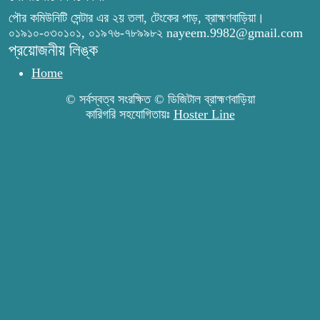
চুরির দায়ে সুলতানপুরের বোরহান উদ্দিন
পৌর কমিউনিটি সেন্টার এর ২য় তলা, টেংকের পাড়, ব্রাহ্মণবাড়িয়া।
গ্রেপ্তার, কারাগারে প্রেরণ
০১৯১০-০৩০১০১, ০১৯৭৬-৭৮৯৯৮২ nayeem.9982@gmail.com
প্রয়োজনীয় লিঙ্ক
Home
সরাইলে সাংবাদিক মাসুদের বিরুদ্ধে মিথ্যা
মামলার তীব্র নিন্দা: দ্রুত প্রত্যাহারের দাবি
© সর্বস্বত্ব সংরক্ষিত © ডিজিটাল ব্রাহ্মণবাড়িয়া
কারিগরি সহযোগিতায়ঃ
Hoster Line
ঢেউ’র আহবায়ক সোহেল সদস্য সচিব
আইফাত