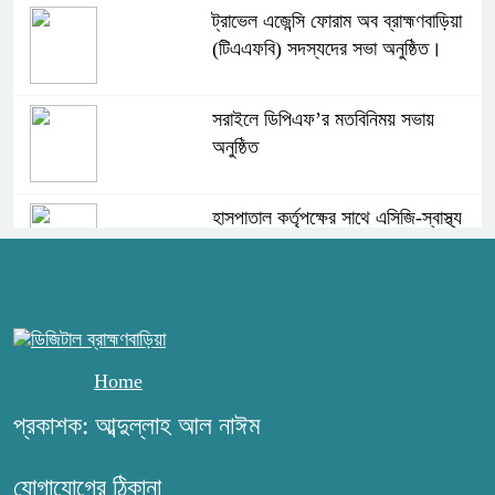
ট্রাভেল এজেন্সি ফোরাম অব ব্রাহ্মণবাড়িয়া
(টিএএফবি) সদস্যদের সভা অনুষ্ঠিত।
সরাইলে ডিপিএফ’র মতবিনিময় সভায়
অনুষ্ঠিত
হাসপাতাল কর্তৃপক্ষের সাথে এসিজি-স্বাস্থ্য
এর মতবিনিময় সভা অনুষ্ঠিত
ব্রাহ্মণবাড়িয়ায় তরী বাংলাদেশের উদ্যোগে
বৃক্ষরোপণ ও গাছের চারা বিতরণ।
Home
কবি জয়দুল হোসেনের ‘পাখপাখালির
প্রকাশক: আব্দুল্লাহ আল নাঈম
মিলনমেলা’ গ্রন্থের প্রকাশনা উৎসব
যোগাযোগের ঠিকানা