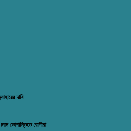
্যাহারের দাবি
মণ: চরম ভোগান্তিতে রোগীরা