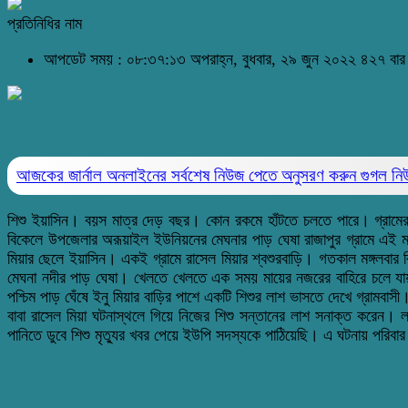
প্রতিনিধির নাম
আপডেট সময় : ০৮:৩৭:১৩ অপরাহ্ন, বুধবার, ২৯ জুন ২০২২
৪২৭ বার
আজকের জার্নাল অনলাইনের সর্বশেষ নিউজ পেতে অনুসরণ করুন
গুগল ন
শিশু ইয়াসিন। বয়স মাত্র দেড় বছর। কোন রকমে হাঁটতে চলতে পারে। গ্রামের 
বিকেলে উপজেলার অরূয়াইল ইউনিয়নের মেঘনার পাড় ঘেষা রাজাপুর গ্রামে এই মর্ম
মিয়ার ছেলে ইয়াসিন। একই গ্রামে রাসেল মিয়ার শ্বশুরবাড়ি। গতকাল মঙ্গলবার বি
মেঘনা নদীর পাড় ঘেষা। খেলতে খেলতে এক সময় মায়ের নজরের বাহিরে চলে যায় 
পশ্চিম পাড় ঘেঁষে ইনু মিয়ার বাড়ির পাশে একটি শিশুর লাশ ভাসতে দেখে গ্রামবা
বাবা রাসেল মিয়া ঘটনাস্থলে গিয়ে নিজের শিশু সন্তানের লাশ সনাক্ত করেন।
পানিতে ডুবে শিশু মৃত্যুর খবর পেয়ে ইউপি সদস্যকে পাঠিয়েছি। এ ঘটনায় পরি