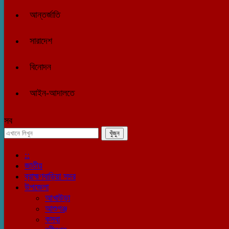
আন্তর্জাতি
সারাদেশ
বিনোদন
আইন-আদালতে
সব
::
জাতীয়
ব্রাহ্মণবাড়িয়া সদর
উপজেলা
আখাউড়া
আশুগঞ্জ
কসবা