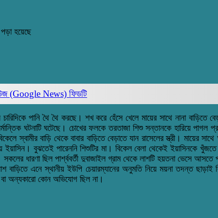
 পড়া হয়েছে
িউজ (Google News)
ফিডটি
চারিদিকে পানি থৈ থৈ করছে। শখ করে হেঁসে খেলে মায়ের সাথে নানা বাড়িতে বে
ান্তিক ঘটনাটি ঘটেছে। চোখের ফলকে তরতাজা শিশু সন্তানকে হারিয়ে পাগল প্রায় 
কেলে স্বামীর বাড়ি থেকে বাবার বাড়িতে বেড়াতে যান রাসেলের স্ত্রী। মায়ের সাথে 
ইয়াসিন। বুঝতেই পারেননি শিশুটির মা। বিকেল বেলা থেকেই ইয়াসিনকে খুঁজতে থা
সী। সকলের ধারণা ছিল পার্শ্ববর্তী দুবাজাইল গ্রাম থেকে লাশটি হয়তনা ভেসে আস
 লাশ বাড়িতে এনে স্থানীয় ইউপি চেয়ারম্যানের অনুমতি নিয়ে ময়না তদন্ত ছাড়াই
বার বা অন্যকারো কোন অভিযোগ ছিল না।