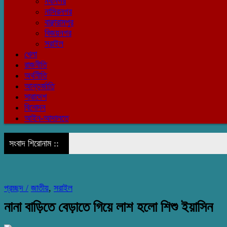
নবীনগর
নাসিরনগর
বাঞ্ছারামপুর
বিজয়নগর
সরাইল
খেলা
রাজনীতি
অর্থনীতি
আন্তর্জাতি
সারাদেশ
বিনোদন
আইন-আদালতে
সংবাদ শিরোনাম ::
প্রচ্ছদ /
জাতীয়
,
সরাইল
নানা বাড়িতে বেড়াতে গিয়ে লাশ হলো শিশু ইয়াসিন