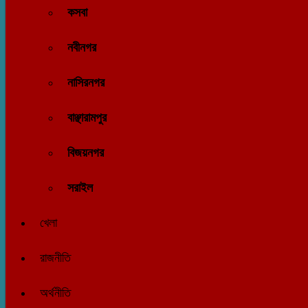
কসবা
নবীনগর
নাসিরনগর
বাঞ্ছারামপুর
বিজয়নগর
সরাইল
খেলা
রাজনীতি
অর্থনীতি