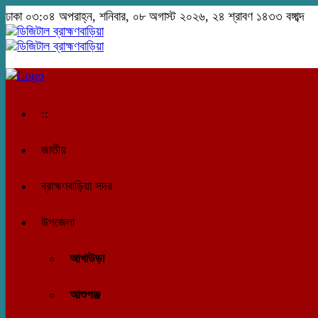
ঢাকা
০৩:০৪ অপরাহ্ন, শনিবার, ০৮ অগাস্ট ২০২৬, ২৪ শ্রাবণ ১৪৩৩ বঙ্গাব্দ
::
জাতীয়
ব্রাহ্মণবাড়িয়া সদর
উপজেলা
আখাউড়া
আশুগঞ্জ