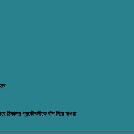
িহত
গরে ঠিকাদার প্রকৌশলীকে বাঁশ দিয়ে দাওয়া