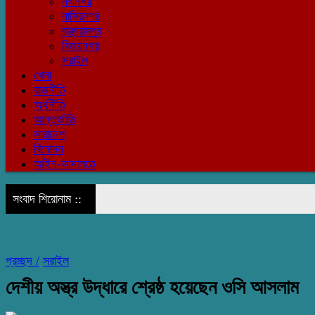
নবীনগর
নাসিরনগর
বাঞ্ছারামপুর
বিজয়নগর
সরাইল
খেলা
রাজনীতি
অর্থনীতি
আন্তর্জাতি
সারাদেশ
বিনোদন
আইন-আদালতে
সংবাদ শিরোনাম ::
প্রচ্ছদ /
সরাইল
দেশীয় অস্ত্র উদ্ধারে শ্রেষ্ঠ হয়েছেন ওসি আসলাম