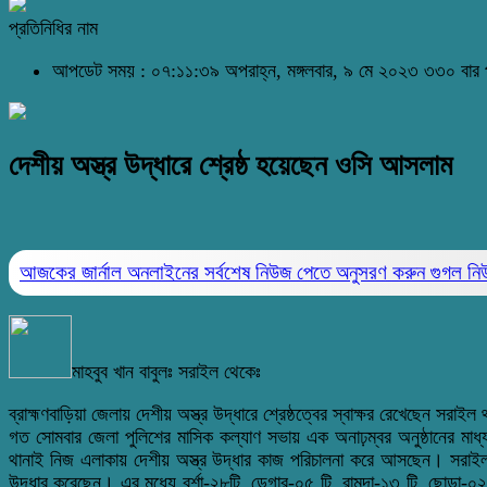
প্রতিনিধির নাম
আপডেট সময় : ০৭:১১:৩৯ অপরাহ্ন, মঙ্গলবার, ৯ মে ২০২৩
৩৩০ বার 
দেশীয় অস্ত্র উদ্ধারে শ্রেষ্ঠ হয়েছেন ওসি আসলাম
আজকের জার্নাল অনলাইনের সর্বশেষ নিউজ পেতে অনুসরণ করুন
গুগল ন
মাহবুব খান বাবুলঃ সরাইল থেকেঃ
ব্রাহ্মণবাড়িয়া জেলায় দেশীয় অস্ত্র উদ্ধারে শ্রেষ্ঠত্বের স্বাক্ষর রেখেছেন সর
গত সোমবার জেলা পুলিশের মাসিক কল্যাণ সভায় এক অনাঢ়ম্বর অনুষ্ঠানের মাধ্য
থানাই নিজ এলাকায় দেশীয় অস্ত্র উদ্ধার কাজ পরিচালনা করে আসছেন। সরাইল
উদ্ধার করেছেন। এর মধ্যে বর্শা-২৮টি, ডেগার-০৫ টি, রামদা-১৩ টি, ছোড়া-০২