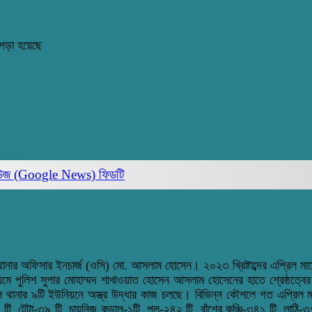
পড়া হয়েছে
িউজ (Google News)
ফিডটি
াইল থানার অফিসার ইনচার্জ (ওসি) মো. আসলাম হোসেন। ২০২৩ খ্রিষ্টাব্দের এপ্রিল মা
মে পুলিশ সুপার মোহাম্মদ শাখাওয়াত হোসেন আসলাম হোসেনের হাতে শ্রেষ্ঠত্বের স
 থানার ৯টি ইউনিয়নে অস্ত্র উদ্ধার কাজ চলছে। বিভিন্ন কৌশলে গত এপ্রিল ম
 টি, টেটা-৩৯ টি, চায়নিজ কুড়াল-১টি, পল-২৪২ টি, বাঁশের কঞ্চি-৩৪১ টি, লাঠি