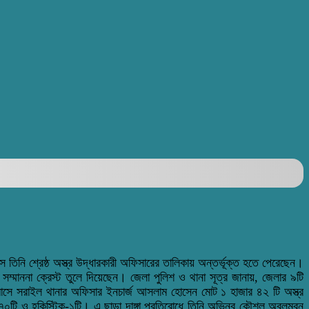
সে তিনি শ্রেষ্ঠ অস্ত্র উদ্ধারকারী অফিসারের তালিকায় অন্তর্ভূক্ত হতে পেরেছেন।
ম্মাননা ক্রেস্ট তুলে দিয়েছেন। জেলা পুলিশ ও থানা সূত্র জানায়, জেলার ৯টি
াসে সরাইল থানার অফিসার ইনচার্জ আসলাম হোসেন মোট ১ হাজার ৪২ টি অস্ত্র
-৩৭০টি ও হকিস্টিক-১টি। এ ছাড়া দাঙ্গা প্রতিরোধে তিনি অভিনব কৌশল অবলম্বন