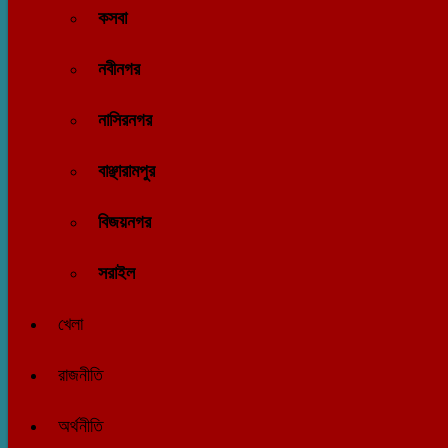
কসবা
নবীনগর
নাসিরনগর
বাঞ্ছারামপুর
বিজয়নগর
সরাইল
খেলা
রাজনীতি
অর্থনীতি