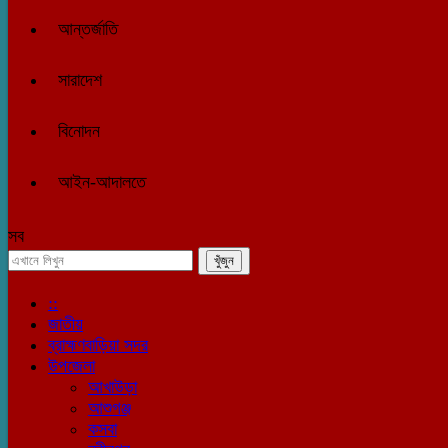
আন্তর্জাতি
সারাদেশ
বিনোদন
আইন-আদালতে
সব
::
জাতীয়
ব্রাহ্মণবাড়িয়া সদর
উপজেলা
আখাউড়া
আশুগঞ্জ
কসবা