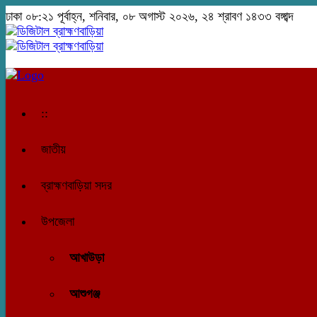
ঢাকা
০৮:২১ পূর্বাহ্ন, শনিবার, ০৮ অগাস্ট ২০২৬, ২৪ শ্রাবণ ১৪৩৩ বঙ্গাব্দ
::
জাতীয়
ব্রাহ্মণবাড়িয়া সদর
উপজেলা
আখাউড়া
আশুগঞ্জ