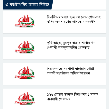
এ ক্যাটাগরির আরো নিউজ
বিতর্কিত মামলায় ছাত্র দল নেতা গ্রেফতার;
ওসির অপসারণের দাবিতে মানববন্ধন
কৃষি ব্যাংক, নুরপুর বাজার শাখার ঋণ
খেলাপী আবদুল কাদির গ্রেফতার
বিজয়নগরে বিরপাশা বাহারাম গোষ্ঠী
প্রবাসী সংগঠনের অফিস উদ্বোধন।
১৬৬ বোতল ইসকফ সিরাপসহ ১ মাদক
ব্যবসায়ী গ্রেফতার