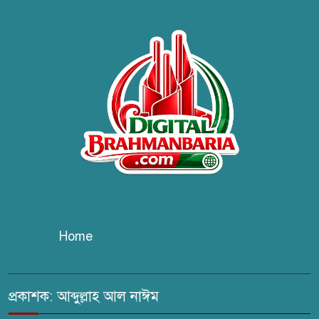
ব্রাহ্মণবাড়িয়ায় তরী বাংলাদেশের
উদ্যোগে বৃক্ষরোপণ ও গাছের চারা
বিতরণ।
কবি জয়দুল হোসেনের
‘পাখপাখালির মিলনমেলা’ গ্রন্থের
প্রকাশনা উৎসব
চুরির দায়ে সুলতানপুরের বোরহান
উদ্দিন গ্রেপ্তার, কারাগারে প্রেরণ
Home
সরাইলে সাংবাদিক মাসুদের বিরুদ্ধে
মিথ্যা মামলার তীব্র নিন্দা: দ্রুত
প্রত্যাহারের দাবি
প্রকাশক: আব্দুল্লাহ আল নাঈম
ঢেউ’র আহবায়ক সোহেল সদস্য