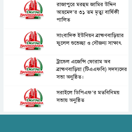
রাজাপুরে মরহুম জামির উদ্দিন
আহমেদ’র ৩১ তম মৃত্যু বার্ষিকী
পালিত
সাংবাদিক ইউনিয়ন ব্রাহ্মণবাড়িয়ার
ফুলেল শুভেচ্ছা ও সৌজন্য সাক্ষাৎ
ট্রাভেল এজেন্সি ফোরাম অব
ব্রাহ্মণবাড়িয়া (টিএএফবি) সদস্যদের
সভা অনুষ্ঠিত।
সরাইলে ডিপিএফ’র মতবিনিময়
সভায় অনুষ্ঠিত
হাসপাতাল কর্তৃপক্ষের সাথে এসিজি-
স্বাস্থ্য এর মতবিনিময় সভা অনুষ্ঠিত