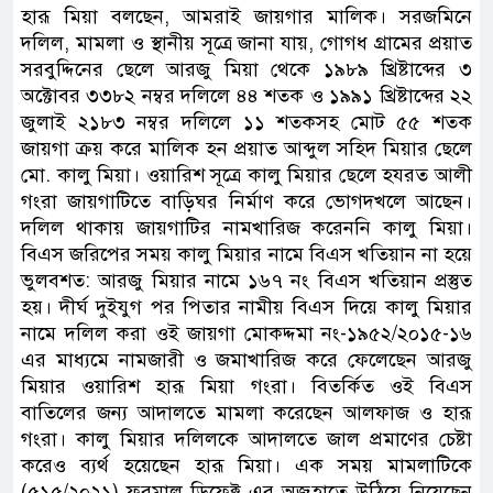
হারূ মিয়া বলছেন, আমরাই জায়গার মালিক। সরজমিনে
দলিল, মামলা ও স্থানীয় সূত্রে জানা যায়, গোগধ গ্রামের প্রয়াত
সরবুদ্দিনের ছেলে আরজু মিয়া থেকে ১৯৮৯ খ্রিষ্টাব্দের ৩
অক্টোবর ৩৩৮২ নম্বর দলিলে ৪৪ শতক ও ১৯৯১ খ্রিষ্টাব্দের ২২
জুলাই ২১৮৩ নম্বর দলিলে ১১ শতকসহ মোট ৫৫ শতক
জায়গা ক্রয় করে মালিক হন প্রয়াত আব্দুল সহিদ মিয়ার ছেলে
মো. কালু মিয়া। ওয়ারিশ সূত্রে কালু মিয়ার ছেলে হযরত আলী
গংরা জায়গাটিতে বাড়িঘর নির্মাণ করে ভোগদখলে আছেন।
দলিল থাকায় জায়গাটির নামখারিজ করেননি কালু মিয়া।
বিএস জরিপের সময় কালু মিয়ার নামে বিএস খতিয়ান না হয়ে
ভুলবশত: আরজু মিয়ার নামে ১৬৭ নং বিএস খতিয়ান প্রস্তুত
হয়। দীর্ঘ দুইযুগ পর পিতার নামীয় বিএস দিয়ে কালু মিয়ার
নামে দলিল করা ওই জায়গা মোকদ্দমা নং-১৯৫২/২০১৫-১৬
এর মাধ্যমে নামজারী ও জমাখারিজ করে ফেলেছেন আরজু
মিয়ার ওয়ারিশ হারূ মিয়া গংরা। বিতর্কিত ওই বিএস
বাতিলের জন্য আদালতে মামলা করেছেন আলফাজ ও হারূ
গংরা। কালু মিয়ার দলিলকে আদালতে জাল প্রমাণের চেষ্টা
করেও ব্যর্থ হয়েছেন হারূ মিয়া। এক সময় মামলাটিকে
(৫১৫/২০২১) ফরমাল ডিফেক্ট এর অজুহাতে উঠিয়ে নিয়েছেন