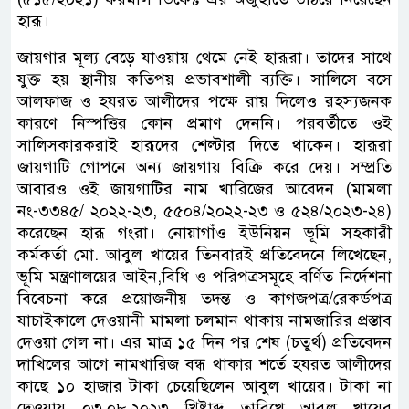
হারূ।
জায়গার মূল্য বেড়ে যাওয়ায় থেমে নেই হারূরা। তাদের সাথে
যুক্ত হয় স্থানীয় কতিপয় প্রভাবশালী ব্যক্তি। সালিসে বসে
আলফাজ ও হযরত আলীদের পক্ষে রায় দিলেও রহস্যজনক
কারণে নিস্পত্তির কোন প্রমাণ দেননি। পরবর্তীতে ওই
সালিসকারকরাই হারূদের শেল্টার দিতে থাকেন। হারূরা
জায়গাটি গোপনে অন্য জায়গায় বিক্রি করে দেয়। সম্প্রতি
আবারও ওই জায়গাটির নাম খারিজের আবেদন (মামলা
নং-৩৩৪৫/ ২০২২-২৩, ৫৫০৪/২০২২-২৩ ও ৫২৪/২০২৩-২৪)
করেছেন হারূ গংরা। নোয়াগাঁও ইউনিয়ন ভূমি সহকারী
কর্মকর্তা মো. আবুল খায়ের তিনবারই প্রতিবেদনে লিখেছেন,
ভূমি মন্ত্রণালয়ের আইন,বিধি ও পরিপত্রসমূহে বর্ণিত নির্দেশনা
বিবেচনা করে প্রয়োজনীয় তদন্ত ও কাগজপত্র/রেকর্ডপত্র
যাচাইকালে দেওয়ানী মামলা চলমান থাকায় নামজারির প্রস্তাব
দেওয়া গেল না। এর মাত্র ১৫ দিন পর শেষ (চতুর্থ) প্রতিবেদন
দাখিলের আগে নামখারিজ বন্ধ থাকার শর্তে হযরত আলীদের
কাছে ১০ হাজার টাকা চেয়েছিলেন আবুল খায়ের। টাকা না
দেওয়ায় ০৩.০৮.২০২৩ খ্রিষ্টাব্দ তারিখে আবুল খায়ের