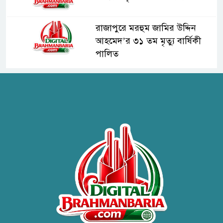
রাজাপুরে মরহুম জামির উদ্দিন
আহমেদ’র ৩১ তম মৃত্যু বার্ষিকী
পালিত
সাংবাদিক ইউনিয়ন ব্রাহ্মণবাড়িয়ার
ফুলেল শুভেচ্ছা ও সৌজন্য সাক্ষাৎ
ট্রাভেল এজেন্সি ফোরাম অব
ব্রাহ্মণবাড়িয়া (টিএএফবি) সদস্যদের
সভা অনুষ্ঠিত।
সরাইলে ডিপিএফ’র মতবিনিময়
সভায় অনুষ্ঠিত
হাসপাতাল কর্তৃপক্ষের সাথে এসিজি-