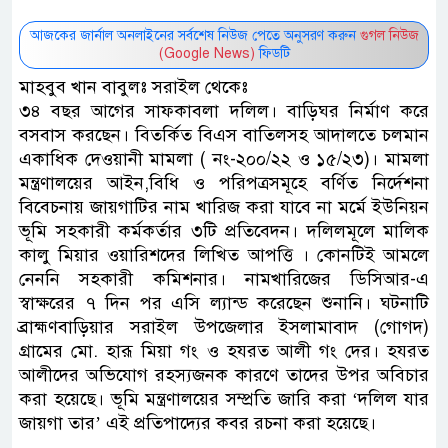
আজকের জার্নাল অনলাইনের সর্বশেষ নিউজ পেতে অনুসরণ করুন
গুগল নিউজ
(Google News)
ফিডটি
মাহবুব খান বাবুলঃ সরাইল থেকেঃ
৩৪ বছর আগের সাফকাবলা দলিল। বাড়িঘর নির্মাণ করে
বসবাস করছেন। বিতর্কিত বিএস বাতিলসহ আদালতে চলমান
একাধিক দেওয়ানী মামলা ( নং-২০০/২২ ও ১৫/২৩)। মামলা
মন্ত্রণালয়ের আইন,বিধি ও পরিপত্রসমূহে বর্ণিত নির্দেশনা
বিবেচনায় জায়গাটির নাম খারিজ করা যাবে না মর্মে ইউনিয়ন
ভূমি সহকারী কর্মকর্তার ৩টি প্রতিবেদন। দলিলমূলে মালিক
কালু মিয়ার ওয়ারিশদের লিখিত আপত্তি । কোনটিই আমলে
নেননি সহকারী কমিশনার। নামখারিজের ডিসিআর-এ
স্বাক্ষরের ৭ দিন পর এসি ল্যান্ড করেছেন শুনানি। ঘটনাটি
ব্রাহ্মণবাড়িয়ার সরাইল উপজেলার ইসলামাবাদ (গোগদ)
গ্রামের মো. হারূ মিয়া গং ও হযরত আলী গং দের। হযরত
আলীদের অভিযোগ রহস্যজনক কারণে তাদের উপর অবিচার
করা হয়েছে। ভূমি মন্ত্রণালয়ের সম্প্রতি জারি করা ‘দলিল যার
জায়গা তার’ এই প্রতিপাদ্যের কবর রচনা করা হয়েছে।