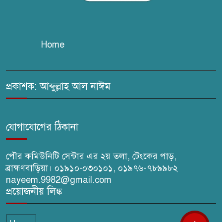
স্বাস্থ্য এর মতবিনিময় সভা অনুষ্ঠিত
ব্রাহ্মণবাড়িয়ায় তরী বাংলাদেশের
Home
উদ্যোগে বৃক্ষরোপণ ও গাছের চারা
বিতরণ।
প্রকাশক: আব্দুল্লাহ আল নাঈম
কবি জয়দুল হোসেনের
‘পাখপাখালির মিলনমেলা’ গ্রন্থের
প্রকাশনা উৎসব
যোগাযোগের ঠিকানা
পৌর কমিউনিটি সেন্টার এর ২য় তলা, টেংকের পাড়,
ব্রাহ্মণবাড়িয়া। ০১৯১০-০৩০১০১, ০১৯৭৬-৭৮৯৯৮২
nayeem.9982@gmail.com
প্রয়োজনীয় লিঙ্ক