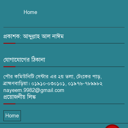
Home
সরাইলে সাংবাদিক মাসুদের বিরুদ্ধে
মিথ্যা মামলার তীব্র নিন্দা: দ্রুত
প্রত্যাহারের দাবি
প্রকাশক: আব্দুল্লাহ আল নাঈম
ঢেউ’র আহবায়ক সোহেল সদস্য
সচিব আইফাত
যোগাযোগের ঠিকানা
পৌর কমিউনিটি সেন্টার এর ২য় তলা, টেংকের পাড়,
ব্রাহ্মণবাড়িয়া। ০১৯১০-০৩০১০১, ০১৯৭৬-৭৮৯৯৮২
nayeem.9982@gmail.com
প্রয়োজনীয় লিঙ্ক
Home