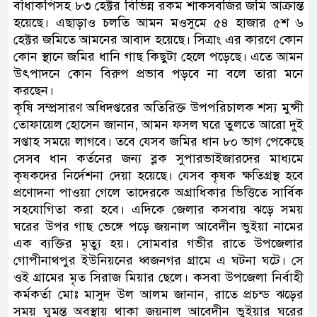
বাঁধাকপিসহ ৮৩ হেক্টর বিভিন্ন রকম শাকসবজির জমি আক্রান্ত
হয়েছে। এছাড়াও চলতি আমন মওসুমে ৫৪ হাজার ৫শ ৬
হেক্টর জমিতে আমনের আবাদ হয়েছে। সিত্রাং এর কারণে কোন
কোন স্থানে জমির ধানি গাছ কিছুটা হেলে পড়েছে। এতে আমন
উৎপাদনে কোন বিরুপ প্রভাব পড়বে না বলে তারা মনে
করছেন।
কৃষি সম্প্রসারণ অধিদপ্তরের অতিরিক্ত উপপরিচালক শস্য মুন্সী
তোফায়েল হোসেন জানান, আমন ফসল ঘরে তুলতে আরো দুই
সপ্তাহ সময়ে লাগবে। তবে যেসব জমির ধান ৮০ ভাগ পেকেছে
সেসব ধান কর্তনের জন্য ব্লক সুপারভাইজারদের মাধ্যমে
কৃষকদের নির্দেশনা দেয়া হয়েছে। যেসব কৃষক ক্ষতিগ্রস্থ হবে
প্রণোদনা পাওয়া গেলে তাদেরকে অগ্রাধিকার ভিত্তিতে সার্বিক
সহযোগিতা করা হবে। এদিকে জেলার কসবায় ঝড়ে সময়
ঘরের উপর গাছ ভেঙ্গে পড়ে জয়নাল আবেদীন ভুইয়া নামের
এক ব্যক্তির মৃত্যু হয়। সোমবার গভীর রাতে উপজেলার
গোপীনাথপুর ইউনিয়নের ধ্বজনগর গ্রামে এ ঘটনা ঘটে। সে
ওই গ্রামের মৃত সিরাজ মিয়ার ছেলে। কসবা উপজেলা নির্বাহী
কর্মকর্তা মোঃ মাসুদ উল আলম জানান, রাতে প্রচন্ড ঝড়ের
সময় ঘুমন্ত অবস্থায় থাকা জয়নাল আবেদীন ভুইয়ার ঘরের