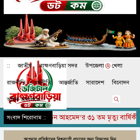
::
জাতীয়
ব্রাহ্মণবাড়িয়া সদর
উপজেলা
খেলা
রাজনীতি
অর্থনীতি
আন্তর্জাতি
সারাদেশ
বিনোদন
আইন-আদালতে
রহুম জামির উদ্দিন আহমেদ’র ৩১ তম মৃত্যু বার্ষিকী পা
সংবাদ শিরোনাম ::