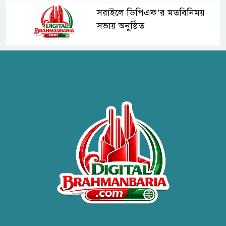
সরাইলে ডিপিএফ’র মতবিনিময়
সভায় অনুষ্ঠিত
হাসপাতাল কর্তৃপক্ষের সাথে এসিজি-
স্বাস্থ্য এর মতবিনিময় সভা অনুষ্ঠিত
ব্রাহ্মণবাড়িয়ায় তরী বাংলাদেশের
উদ্যোগে বৃক্ষরোপণ ও গাছের চারা
বিতরণ।
কবি জয়দুল হোসেনের
‘পাখপাখালির মিলনমেলা’ গ্রন্থের
প্রকাশনা উৎসব
চুরির দায়ে সুলতানপুরের বোরহান
উদ্দিন গ্রেপ্তার, কারাগারে প্রেরণ