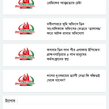
প্রেমিকের আত্মহত্যার চেষ্টা
নবীনগররে ভূমি অফিসে তিন
সাংবাদিককে অফিসের ভেতরে ‘তালাবদ্ধ’
করে আটক রাখার অভিযোগ
কসবার তিন লাখ পীর এলাকায় ইপিজেড:
ব্রাহ্মণবাড়িয়ার ৫ লাখ মানুষের
কর্মসংস্থানের স্বপ্ন
দলের দুঃসময়ের ত্যাগী নেতা কি বঞ্চিতই
থেকে যাবেন?
ট্যাগস :